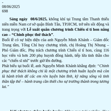
-
08/06/2025
698
Sáng ngày 08/6/2025,
không khí tại Trung tâm Thanh thiếu
niên miền Nam cơ sở quận Bình Tân, TP.HCM, trở nên sôi động và
trang trọng với
Lễ xuất quân chương trình Chiến sĩ tí hon nâng
cao – “Chinh phục thử thách”
.
Buổi lễ có sự hiện diện của anh Nguyễn Minh Khánh – Giám đốc
Trung tâm, Tổng Chỉ huy chương trình, chị Hoàng Thị Nhung –
Phó Giám đốc, Phụ trách chương trình Chiến sĩ tí hon, cùng 116
học viên và hơn 200 phụ huynh đồng hành, tiếp lửa tinh thần cho
các “chiến sĩ nhí” trước giờ lên đường.
Phát biểu tại buổi lễ, anh Nguyễn Minh Khánh khẳng định:
“Chinh
phục thử thách không chỉ là một chương trình huấn luyện mà còn
là hành trình để các em rèn luyện bản lĩnh, kỹ năng sống và tinh
thần tập thể – hành trang cần thiết cho sự trưởng thành trong tương
lai.”