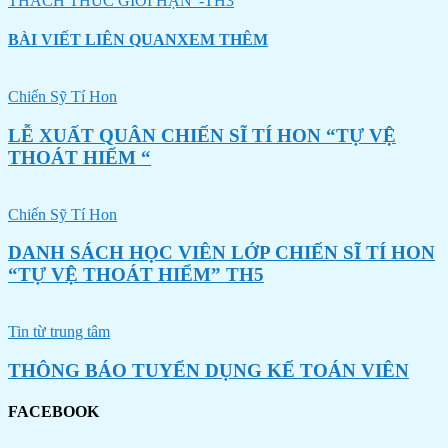
THÁCH THỨC GIỚI HẠN”-TH3
BÀI VIẾT LIÊN QUAN
XEM THÊM
Chiến Sỹ Tí Hon
LỄ XUẤT QUÂN CHIẾN SĨ TÍ HON “TỰ VỆ
THOÁT HIỂM “
Chiến Sỹ Tí Hon
DANH SÁCH HỌC VIÊN LỚP CHIẾN SĨ TÍ HON
“TỰ VỆ THOÁT HIỂM” TH5
Tin từ trung tâm
THÔNG BÁO TUYỂN DỤNG KẾ TOÁN VIÊN
FACEBOOK