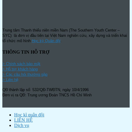
Trung tâm Thanh thiếu niên miền Nam (The Southern Youth Center –
SYC) là đơn vị đầu tiên tại Việt Nam nghiên cứu, xây dựng và triển khai
tổ chức mô hình
Học kỳ Quân đội
.
THÔNG TIN HỖ TRỢ
>
Chính sách bảo mật
> Hỗ trợ khách hàng
> Các câu hỏi thường gặp
> Liên hệ
QĐ thành lập số: 532/QĐ-TWĐTN, ngày 10/4/1996
Đơn vị ra QĐ: Trung ương Đoàn TNCS Hồ Chí Minh
Học kì quân đội
LIÊN HỆ
Dịch vụ