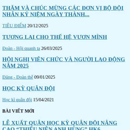
THĂM VÀ CHÚC MỪNG CÁC ĐƠN VỊ BỘ ĐỘI
NHÂN KỶ NIỆM NGÀY THÀNH...
TIÊU ĐIỂM
20/12/2025
TƯƠNG LAI CHO THẾ HỆ VƯƠN MÌNH
Đoàn - Hội quanh ta
26/03/2025
HỘI NGHỊ VIÊN CHỨC VÀ NGƯỜI LAO ĐỘNG
NĂM 2025
Đảng - Đoàn thể
09/01/2025
HỌC KỲ QUÂN ĐỘI
Học kì quân đội
15/04/2021
BÀI VIẾT MỚI
LỄ XUẤT QUÂN HỌC KỲ QUÂN ĐỘI NÂNG
CAO “THIẾU NIÊN ANH HÙNG” HK6