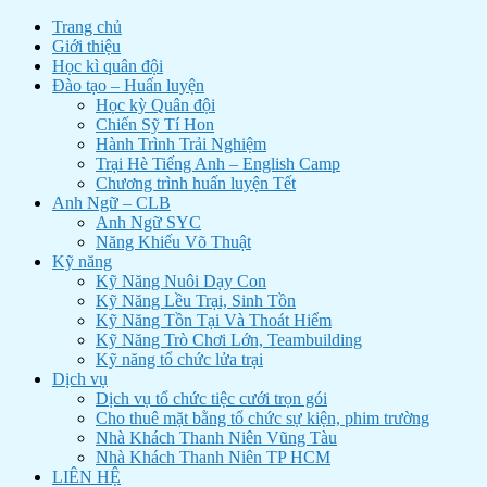
Trang chủ
Giới thiệu
Học kì quân đội
Đào tạo – Huấn luyện
Học kỳ Quân đội
Chiến Sỹ Tí Hon
Hành Trình Trải Nghiệm
Trại Hè Tiếng Anh – English Camp
Chương trình huấn luyện Tết
Anh Ngữ – CLB
Anh Ngữ SYC
Năng Khiếu Võ Thuật
Kỹ năng
Kỹ Năng Nuôi Dạy Con
Kỹ Năng Lều Trại, Sinh Tồn
Kỹ Năng Tồn Tại Và Thoát Hiểm
Kỹ Năng Trò Chơi Lớn, Teambuilding
Kỹ năng tổ chức lửa trại
Dịch vụ
Dịch vụ tổ chức tiệc cưới trọn gói
Cho thuê mặt bằng tổ chức sự kiện, phim trường
Nhà Khách Thanh Niên Vũng Tàu
Nhà Khách Thanh Niên TP HCM
LIÊN HỆ