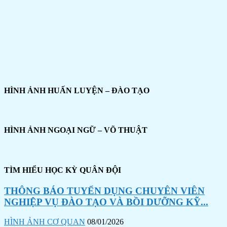
HÌNH ẢNH HUẤN LUYỆN – ĐÀO TẠO
HÌNH ẢNH NGOẠI NGỮ – VÕ THUẬT
TÌM HIỂU HỌC KỲ QUÂN ĐỘI
THÔNG BÁO TUYỂN DỤNG CHUYÊN VIÊN
NGHIỆP VỤ ĐÀO TẠO VÀ BỒI DƯỠNG KỸ...
HÌNH ẢNH CƠ QUAN
08/01/2026