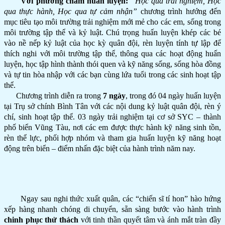
Với phương châm huấn luyện:
“Học qua trải nghiệm, Học
qua thực hành, Học qua tự cảm nhận”
chương trình hướng đến
mục tiêu tạo môi trường trải nghiệm mới mẻ cho các em, sống trong
môi trường tập thể và kỷ luật. Chú trọng huấn luyện khép các bé
vào nề nếp kỷ luật của học kỳ quân đội, rèn luyện tính tự lập để
thích nghi với môi trường tập thể, thông qua các hoạt động huấn
luyện, học tập hình thành thói quen và kỹ năng sống, sống hòa đồng
và tự tin hòa nhập với các bạn cùng lứa tuổi trong các sinh hoạt tập
thể.
Chương trình diễn ra trong
7 ngày
, trong đó 04 ngày huấn luyện
tại Trụ sở chính Bình Tân với các nội dung kỷ luật quân đội, rèn ý
chí, sinh hoạt tập thể. 03 ngày trải nghiệm tại cơ sở SYC – thành
phố biển Vũng Tàu, nơi các em được thực hành kỹ năng sinh tồn,
rèn thể lực, phối hợp nhóm và tham gia huấn luyện kỹ năng hoạt
động trên biển – điểm nhấn đặc biệt của hành trình năm nay.
Ngay sau nghi thức xuất quân, các “chiến sĩ tí hon” hào hứng
xếp hàng nhanh chóng di chuyển, sẵn sàng bước vào hành trình
chinh phục thử thách
với tinh thần quyết tâm và ánh mắt tràn đầy