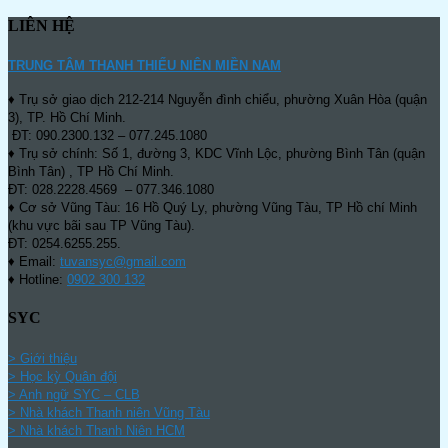
LIÊN HỆ
TRUNG TÂM THANH THIẾU NIÊN MIỀN NAM
♦ Trụ sở giao dịch 212-214 Nguyễn đình chiểu, phường Xuân Hòa (quận
3), TP. Hồ Chí Minh.
ĐT: 090.2300.132 – 077.245.1080
♦ Trụ sở chính: Số 1, đường 3, KDC Vĩnh Lộc, phường Bình Tân (quận
Bình Tân) , TP Hồ Chí Minh.
ĐT: 028.2228.4569 – 077.346.1080
♦ Cơ sở Vũng Tàu: 16 Hồ Quý Ly, phường Vũng Tàu, TP Hồ chí Minh
(khu vực bãi sau TP Vũng Tàu).
ĐT: 0254.6255.255.
♦ Email:
tuvansyc@gmail.com
♦ Hotline:
0902 300 132
SYC
> Giới thiệu
> Học kỳ Quân đội
>
Anh ngữ SYC – CLB
>
Nhà khách Thanh niên Vũng Tàu
>
Nhà khách Thanh Niên HCM