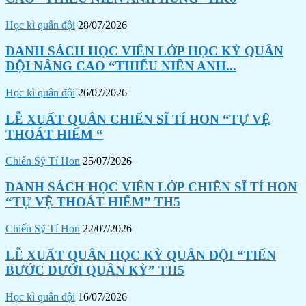
Học kì quân đội
28/07/2026
DANH SÁCH HỌC VIÊN LỚP HỌC KỲ QUÂN
ĐỘI NÂNG CAO “THIẾU NIÊN ANH...
Học kì quân đội
26/07/2026
LỄ XUẤT QUÂN CHIẾN SĨ TÍ HON “TỰ VỆ
THOÁT HIỂM “
Chiến Sỹ Tí Hon
25/07/2026
DANH SÁCH HỌC VIÊN LỚP CHIẾN SĨ TÍ HON
“TỰ VỆ THOÁT HIỂM” TH5
Chiến Sỹ Tí Hon
22/07/2026
LỄ XUẤT QUÂN HỌC KỲ QUÂN ĐỘI “TIẾN
BƯỚC DƯỚI QUÂN KỲ” TH5
Học kì quân đội
16/07/2026