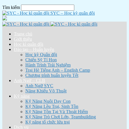
Tìm kiếm
SYC – Học kỳ quân đội
Trang chủ
Giới thiệu
Học kì quân đội
Đào tạo – Huấn luyện
Học kỳ Quân đội
Chiến Sỹ Tí Hon
Hành Trình Trải Nghiệm
Trại Hè Tiếng Anh – English Camp
Chương trình huấn luyện Tết
Anh Ngữ – CLB
Anh Ngữ SYC
Năng Khiếu Võ Thuật
Kỹ năng
Kỹ Năng Nuôi Dạy Con
Kỹ Năng Lều Trại, Sinh Tồn
Kỹ Năng Tồn Tại Và Thoát Hiểm
Kỹ Năng Trò Chơi Lớn, Teambuilding
Kỹ năng tổ chức lửa trại
Dịch vụ