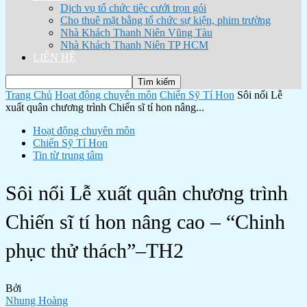
Dịch vụ tổ chức tiệc cưới trọn gói
Cho thuê mặt bằng tổ chức sự kiện, phim trường
Nhà Khách Thanh Niên Vũng Tàu
Nhà Khách Thanh Niên TP HCM
LIÊN HỆ
Trang Chủ
Hoạt động chuyên môn
Chiến Sỹ Tí Hon
Sôi nổi Lễ
xuất quân chương trình Chiến sĩ tí hon nâng...
Hoạt động chuyên môn
Chiến Sỹ Tí Hon
Tin từ trung tâm
Sôi nổi Lễ xuất quân chương trình
Chiến sĩ tí hon nâng cao – “Chinh
phục thử thách”–TH2
Bởi
Nhung Hoàng