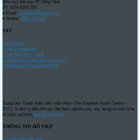
(khu vực bãi sau TP Vũng Tàu).
ĐT: 0254.6255.255.
♦ Email:
tuvansyc@gmail.com
♦ Hotline:
0902 300 132
SYC
> Giới thiệu
> Học kỳ Quân đội
>
Anh ngữ SYC – CLB
>
Nhà khách Thanh niên Vũng Tàu
>
Nhà khách Thanh Niên HCM
Trung tâm Thanh thiếu niên miền Nam (The Southern Youth Center –
SYC) là đơn vị đầu tiên tại Việt Nam nghiên cứu, xây dựng và triển khai
tổ chức mô hình
Học kỳ Quân đội
.
THÔNG TIN HỖ TRỢ
>
Chính sách bảo mật