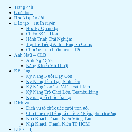
Trang chủ
Giới thiệu
Học kì quân đội
Đào tạo – Huấn luyện
Học kỳ Quân đội
Chiến Sỹ Tí Hon
Hành Trình Trải Nghiệm
Trại Hè Tiếng Anh – English Camp
Chương trình huấn luyện Tết
Anh Ngữ – CLB
Anh Ngữ SYC
Năng Khiếu Võ Thuật
Kỹ năng
Kỹ Năng Nuôi Dạy Con
Kỹ Năng Lều Trại, Sinh Tồn
Kỹ Năng Tồn Tại Và Thoát Hiểm
Kỹ Năng Trò Chơi Lớn, Teambuilding
Kỹ năng tổ chức lửa trại
Dịch vụ
Dịch vụ tổ chức tiệc cưới trọn gói
Cho thuê mặt bằng tổ chức sự kiện, phim trường
Nhà Khách Thanh Niên Vũng Tàu
Nhà Khách Thanh Niên TP HCM
LIÊN HỆ