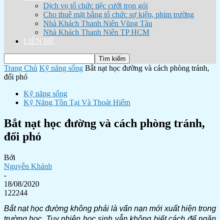
Dịch vụ tổ chức tiệc cưới trọn gói
Cho thuê mặt bằng tổ chức sự kiện, phim trường
Nhà Khách Thanh Niên Vũng Tàu
Nhà Khách Thanh Niên TP HCM
LIÊN HỆ
Trang Chủ
Kỹ năng sống
Bắt nạt học đường và cách phòng tránh,
đối phó
Kỹ năng sống
Kỹ Năng Tồn Tại Và Thoát Hiểm
Bắt nạt học đường và cách phòng tránh,
đối phó
Bởi
Nguyễn Khánh
-
18/08/2020
122244
Bắt nạt học đường
không phải là vấn nạn mới xuất hiện trong
trường học. Tuy nhiên học sinh vẫn không biết cách để ngăn