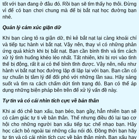
tốt với bạn đang ở đâu đó. Rồi bạn sẽ tìm thấy họ thôi. Đừng
vì để có bạn chơi chung mà để bị bắt nạt học đường bạn
nhé.
Quản lý cảm xúc giận dữ
Khi bạn càng tỏ ra giận dữ, thì kẻ bắt nạt lại càng khoái chí
và tiếp tục hành vi bắt nạt. Vậy nên, thay vì có những phản
ứng quá khích khi bị bắt nạt. Bạn cần bình tĩnh và tìm cách
xử lý tình huống khéo léo nhất. Tất nhiên, khi bị rơi vào tình
thế bị động, rất ít ai có thể bình tĩnh được. Vậy nên, nếu như
hành vi bắt nạt học đường lặp đi lặp lại với bạn. Bạn cần có
sự chuẩn bị tâm lý để đối phó với những lần sau. Hãy sáng
suốt và tìm ra cách chấm dứt tình trạng đó. Bạn có thể áp
dụng những biện pháp bên trên để xử lý vấn đề này.
Tự tin và có cái nhìn tích cực về bản thân
Khi ai đó chê bạn xấu, bạn béo, bạn gầy, hẳn nhiên bạn sẽ
có cảm giác tự ti về bản thân. Thế nhưng điều đó lại tạo cơ
hội cho những người bạn xấu tiếp tục chế nhạo bạn. Hãy
học cách bỏ ngoài tai những câu nói đó. Đồng thời bạn hãy
tự tin và có cái nhìn tích cực về bản thân mình. Bạn xấu hay