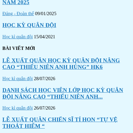
NĂM 2025
Đảng - Đoàn thể
09/01/2025
HỌC KỲ QUÂN ĐỘI
Học kì quân đội
15/04/2021
BÀI VIẾT MỚI
LỄ XUẤT QUÂN HỌC KỲ QUÂN ĐỘI NÂNG
CAO “THIẾU NIÊN ANH HÙNG” HK6
Học kì quân đội
28/07/2026
DANH SÁCH HỌC VIÊN LỚP HỌC KỲ QUÂN
ĐỘI NÂNG CAO “THIẾU NIÊN ANH...
Học kì quân đội
26/07/2026
LỄ XUẤT QUÂN CHIẾN SĨ TÍ HON “TỰ VỆ
THOÁT HIỂM “