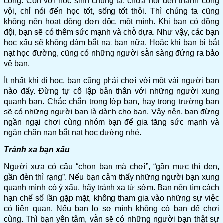
công. Còn với học sinh chúng ta, chưa nói đến thành công
vội, chỉ nói đến học tốt, sống tốt thôi. Thì chúng ta cũng
không nên hoạt động đơn độc, một mình. Khi bạn có đồng
đội, bạn sẽ có thêm sức mạnh và chỗ dựa. Như vậy, các bạn
học xấu sẽ không dám bắt nạt bạn nữa. Hoặc khi bạn bị bắt
nạt học đường, cũng có những người sẵn sàng đứng ra bảo
vệ bạn.
Ít nhất khi đi học, bạn cũng phải chơi với một vài người bạn
nào đấy. Đừng tự cô lập bản thân với những người xung
quanh bạn. Chắc chắn trong lớp bạn, hay trong trường bạn
sẽ có những người bạn là dành cho bạn. Vậy nên, bạn đừng
ngần ngại chơi cùng nhóm bạn để gia tăng sức mạnh và
ngăn chặn nạn bắt nạt học đường nhé.
Tránh xa bạn xấu
Người xưa có câu “chọn bạn mà chơi”, “gần mực thì đen,
gần đèn thì rạng”. Nếu bạn cảm thấy những người bạn xung
quanh mình có ý xấu, hãy tránh xa từ sớm. Bạn nên tìm cách
hạn chế số lần gặp mặt, không tham gia vào những sự việc
có liên quan. Nếu bạn lo sợ mình không có bạn để chơi
cùng. Thì bạn yên tâm, vẫn sẽ có những người bạn thật sự