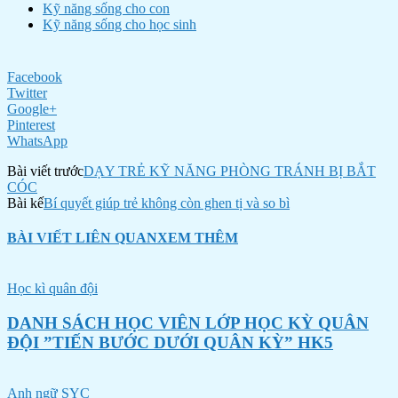
Kỹ năng sống cho con
Kỹ năng sống cho học sinh
Facebook
Twitter
Google+
Pinterest
WhatsApp
Bài viết trước
DẠY TRẺ KỸ NĂNG PHÒNG TRÁNH BỊ BẮT
CÓC
Bài kế
Bí quyết giúp trẻ không còn ghen tị và so bì
BÀI VIẾT LIÊN QUAN
XEM THÊM
Học kì quân đội
DANH SÁCH HỌC VIÊN LỚP HỌC KỲ QUÂN
ĐỘI ”TIẾN BƯỚC DƯỚI QUÂN KỲ” HK5
Anh ngữ SYC