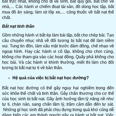
bắt trực nhật, không cho đi vệ sinh, bắt quỳ gối, bắt chở về
nhà,… Các hành vi chiếm đoạt tài sản, đồ dùng học tập, bắt
mua đồ ăn sáng, làm xịt lốp xe,… cũng thuộc về bắt nạt thể
chất.
Bắt nạt tinh thần
Gồm những hành vi bắt ép làm bài tập, bắt cho chép bài. Tạo
câu chuyện nhục nhã về đối tượng bị bắt nạt để làm niềm
vui. Tung tin đồn, làm xấu mặt trước đám đông, chế nhạo về
ngoại hình. Hay các hành vi cô lập, không cho chơi cùng,
không cho tham gia vào các hoạt động. Quấy phá không cho
học bài. Và các hành vi khinh thường, miệt thị làm cho đối
tượng bị bắt nạt tự ti về bản thân.
Hệ quả của việc bị bắt nạt học đường?
Bắt nạt học đường có thể gây nguy hại nghiêm trọng đến
sức khỏe thể chất và tinh thần. Gây chấn thương cho cơ thể
của học sinh bị bắt nạt. Gây ảnh hưởng tâm lý nặng nề như
tự ti, chán nản, sang chấn tâm lý, trầm cảm dẫn đến tự sát.
Những gì học sinh đã phải chịu đựng trong quá khứ cũng dễ
dàng biến các em thành người gây ra hành vi bắt nạt. Việc