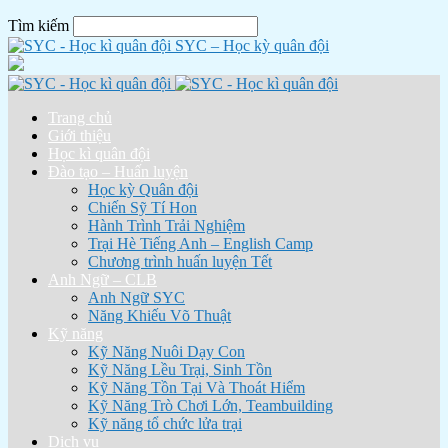
Tìm kiếm
SYC – Học kỳ quân đội
Trang chủ
Giới thiệu
Học kì quân đội
Đào tạo – Huấn luyện
Học kỳ Quân đội
Chiến Sỹ Tí Hon
Hành Trình Trải Nghiệm
Trại Hè Tiếng Anh – English Camp
Chương trình huấn luyện Tết
Anh Ngữ – CLB
Anh Ngữ SYC
Năng Khiếu Võ Thuật
Kỹ năng
Kỹ Năng Nuôi Dạy Con
Kỹ Năng Lều Trại, Sinh Tồn
Kỹ Năng Tồn Tại Và Thoát Hiểm
Kỹ Năng Trò Chơi Lớn, Teambuilding
Kỹ năng tổ chức lửa trại
Dịch vụ