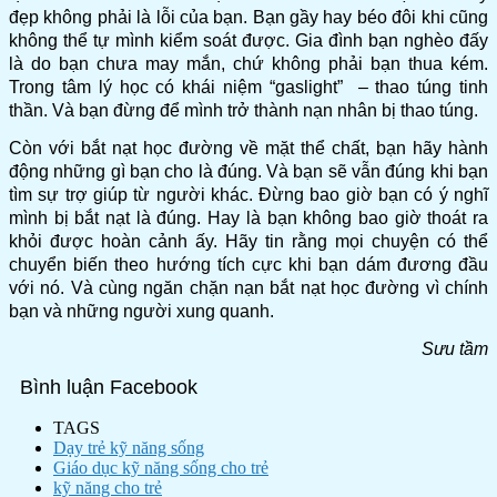
đẹp không phải là lỗi của bạn. Bạn gầy hay béo đôi khi cũng
không thể tự mình kiểm soát được. Gia đình bạn nghèo đấy
là do bạn chưa may mắn, chứ không phải bạn thua kém.
Trong tâm lý học có khái niệm “gaslight” – thao túng tinh
thần. Và bạn đừng để mình trở thành nạn nhân bị thao túng.
Còn với bắt nạt học đường về mặt thể chất, bạn hãy hành
động những gì bạn cho là đúng. Và bạn sẽ vẫn đúng khi bạn
tìm sự trợ giúp từ người khác. Đừng bao giờ bạn có ý nghĩ
mình bị bắt nạt là đúng. Hay là bạn không bao giờ thoát ra
khỏi được hoàn cảnh ấy. Hãy tin rằng mọi chuyện có thể
chuyển biến theo hướng tích cực khi bạn dám đương đầu
với nó. Và cùng ngăn chặn nạn bắt nạt học đường vì chính
bạn và những người xung quanh.
Sưu tầm
Bình luận Facebook
TAGS
Dạy trẻ kỹ năng sống
Giáo dục kỹ năng sống cho trẻ
kỹ năng cho trẻ