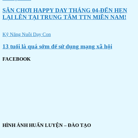
SÂN CHƠI HAPPY DAY THÁNG 04-ĐẾN HẸN
LẠI LÊN TẠI TRUNG TÂM TTN MIỀN NAM!
Kỹ Năng Nuôi Dạy Con
13 tuổi là quá sớm để sử dụng mạng xã hội
FACEBOOK
HÌNH ẢNH HUẤN LUYỆN – ĐÀO TẠO