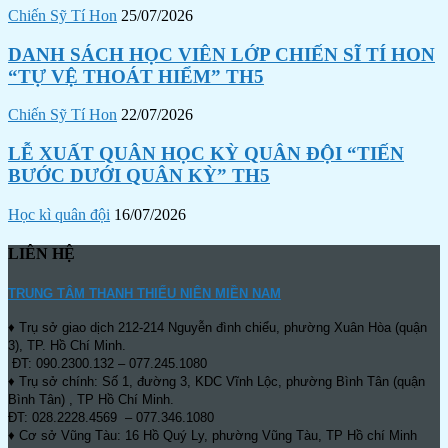
Chiến Sỹ Tí Hon
25/07/2026
DANH SÁCH HỌC VIÊN LỚP CHIẾN SĨ TÍ HON
“TỰ VỆ THOÁT HIỂM” TH5
Chiến Sỹ Tí Hon
22/07/2026
LỄ XUẤT QUÂN HỌC KỲ QUÂN ĐỘI “TIẾN
BƯỚC DƯỚI QUÂN KỲ” TH5
Học kì quân đội
16/07/2026
LIÊN HỆ
TRUNG TÂM THANH THIẾU NIÊN MIỀN NAM
♦ Trụ sở giao dịch 212-214 Nguyễn đình chiểu, phường Xuân Hòa (quận
3), TP. Hồ Chí Minh.
ĐT: 090.2300.132 – 077.245.1080
♦ Trụ sở chính: Số 1, đường 3, KDC Vĩnh Lộc, phường Bình Tân (quận
Bình Tân) , TP Hồ Chí Minh.
ĐT: 028.2228.4569 – 077.346.1080
♦ Cơ sở Vũng Tàu: 16 Hồ Quý Ly, phường Vũng Tàu, TP Hồ chí Minh