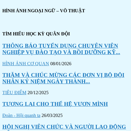
HÌNH ẢNH NGOẠI NGỮ – VÕ THUẬT
TÌM HIỂU HỌC KỲ QUÂN ĐỘI
THÔNG BÁO TUYỂN DỤNG CHUYÊN VIÊN
NGHIỆP VỤ ĐÀO TẠO VÀ BỒI DƯỠNG KỸ...
HÌNH ẢNH CƠ QUAN
08/01/2026
THĂM VÀ CHÚC MỪNG CÁC ĐƠN VỊ BỘ ĐỘI
NHÂN KỶ NIỆM NGÀY THÀNH...
TIÊU ĐIỂM
20/12/2025
TƯƠNG LAI CHO THẾ HỆ VƯƠN MÌNH
Đoàn - Hội quanh ta
26/03/2025
HỘI NGHỊ VIÊN CHỨC VÀ NGƯỜI LAO ĐỘNG