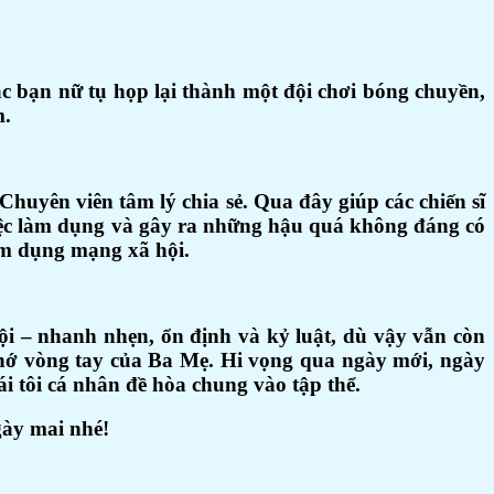
các bạn nữ tụ họp lại thành một đội chơi bóng chuyền,
m.
huyên viên tâm lý chia sẻ. Qua đây giúp các chiến sĩ
việc làm dụng và gây ra những hậu quá không đáng có
lạm dụng mạng xã hội.
đội – nhanh nhẹn, ổn định và kỷ luật, dù vậy vẫn còn
 nhớ vòng tay của Ba Mẹ. Hi vọng qua ngày mới, ngày
ái tôi cá nhân đề hòa chung vào tập thể.
gày mai nhé!