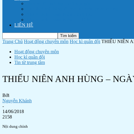
Dịch vụ tổ chức tiệc cưới trọn gói
Cho thuê mặt bằng tổ chức sự kiện, phim trường
Nhà Khách Thanh Niên Vũng Tàu
Nhà Khách Thanh Niên TP HCM
LIÊN HỆ
Trang Chủ
Hoạt động chuyên môn
Học kì quân đội
THIẾU NIÊN 
Hoạt động chuyên môn
Học kì quân đội
Tin từ trung tâm
THIẾU NIÊN ANH HÙNG – NGÀ
Bởi
Nguyễn Khánh
-
14/06/2018
2158
Nội dung chính