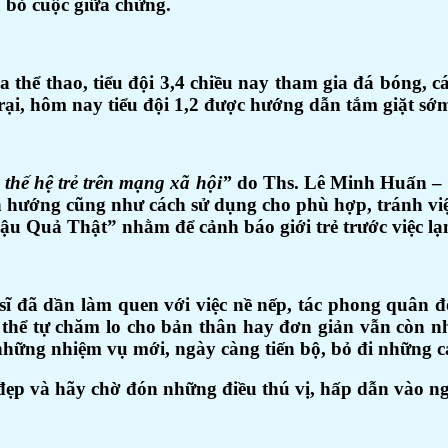
u bỏ cuộc giữa chừng.
ia thể thao, tiểu đội 3,4 chiều nay tham gia đá bóng, 
trại, hôm nay tiểu đội 1,2 được hướng dẫn tắm giặt sớ
 thế hệ trẻ trên mạng xã hội”
do Ths. Lê Minh Huấn – C
nh hướng cũng như cách sử dụng cho phù hợp, tránh 
– Hậu Quả Thật” nhằm để cảnh báo giới trẻ trước việc 
 sĩ đã dần làm quen với việc nề nếp, tác phong quân 
ưa thể tự chăm lo cho bản thân hay đơn giản vẫn còn
ừ những nhiệm vụ mới, ngày càng tiến bộ, bỏ đi những c
đẹp và hãy chờ đón những điều thú vị, hấp dẫn vào n