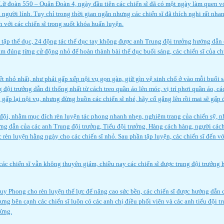
ữ đoàn 550 – Quân Đoàn 4, ngày đầu tiên các chiến sĩ đã có một ngày làm quen với
a người lính. Tuy chỉ trong thời gian ngắn nhưng các chiến sĩ đã thích nghi rất nh
với các chiến sĩ trong suốt khóa huấn luyện.
n tập thể dục, 24 động tác thể dục tay không được anh Trung đội trưởng hướng dẫn c
àm đúng từng cử động nhỏ để hoàn thành bài thể dục buổi sáng, các chiến sĩ của c
ết nhỏ nhất, như phải gấp xếp nội vụ gọn gàn, giữ gìn vệ sinh chổ ở vào mỗi buổi sán
 đội trưởng dẫn đi thống nhất từ cách treo quần áo lên móc, vị trí phơi quần áo, c
ị gấp lại nội vụ, nhưng đừng buồn các chiến sĩ nhé, hãy cố gắng lên rồi mai sẽ gấp 
đội, nhằm mục đích rèn luyện tác phong nhanh nhẹn, nghiêm trang của chiến sỹ, nh
ớng dẫn của các anh Trung đội trưởng, Tiểu đội trưởng. Hàng cách hàng, người cách
rèn luyện hằng ngày cho các chiến sĩ nhỏ. Sau phần tập luyện, các chiến sĩ đến vớ
các chiến sĩ vẫn không thuyên giảm, chiều nay các chiến sĩ được trung đội trưởng 
uy Phong cho rèn luyện thể lực để nâng cao sức bền, các chiến sĩ được hướng dẫn c
hưng bên cạnh các chiến sĩ luôn có các anh chị điều phối viên và các anh tiểu đội
hừng.