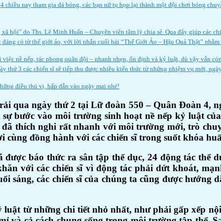
 3,4 chiều nay tham gia đá bóng, các bạn nữ tụ họp lại thành một đội chơi bóng chuy
ng xã hội” do Ths. Lê Minh Huấn – Chuyên viên tâm lý chia sẻ. Qua đây giúp các ch
đáng có từ thế giới ảo, với lời nhắn cuối bài “Thế Giới Ảo – Hậu Quả Thật” nhằm 
i việc nề nếp, tác phong quân đội – nhanh nhẹn, ổn định và kỷ luật, dù vậy vẫn còn
thứ 3 các chiến sĩ sẽ tiếp thu được nhiều kiến thức từ những nhiệm vụ mới, ngày 
hững điều thú vị, hấp dẫn vào ngày mai nhé!
 qua ngày thứ 2 tại Lữ đoàn 550 – Quân Đoàn 4, ngày
 sự bước vào môi trường sinh hoạt nề nếp kỷ luật của
ĩ đã thích nghi rất nhanh với môi trường mới, trò ch
 cùng đồng hành với các chiến sĩ trong suốt khóa huấ
 đã được báo thức ra sân tập thể dục, 24 động tác th
khăn với các chiến sĩ vì động tác phải dứt khoát, m
i sáng, các chiến sĩ của chúng ta cũng được hướng d
 luật từ những chi tiết nhỏ nhất, như phải gấp xếp nộ
 tỉ mỉ và cả cách chung sống trong môi trường tập thể.