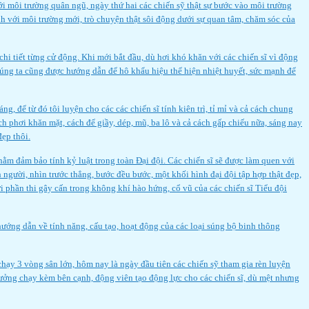
 môi trường quân ngũ, ngày thứ hai các chiến sỹ thật sự bước vào môi trường
anh với môi trường mới, trò chuyện thật sôi động dưới sự quan tâm, chăm sóc của
hi tiết từng cử động. Khi mới bắt đầu, dù hơi khó khăn với các chiến sĩ vì động
húng ta cũng được hướng dẫn để hô khẩu hiệu thể hiện nhiệt huyết, sức mạnh để
g, để từ đó tôi luyện cho các các chiến sĩ tính kiên trì, tỉ mỉ và cả cách chung
ách phơi khăn mặt, cách để giầy, dép, mũ, ba lô và cả cách gấp chiếu nữa, sáng nay
đẹp thôi.
ằm đảm bảo tính kỷ luật trong toàn Đại đội. Các chiến sĩ sẽ được làm quen với
 người, nhìn trước thẳng, bước đều bước, một khối hình đại đội tập hợp thật đẹp,
i phần thi gây cấn trong không khí hào hứng, cổ vũ của các chiến sĩ Tiểu đội
hướng dẫn về tính năng, cấu tạo, hoạt động của các loại súng bộ binh thông
hạy 3 vòng sân lớn, hôm nay là ngày đầu tiên các chiến sỹ tham gia rèn luyện
 trưởng chạy kèm bên cạnh, động viên tạo động lực cho các chiến sĩ, dù mệt nhưng