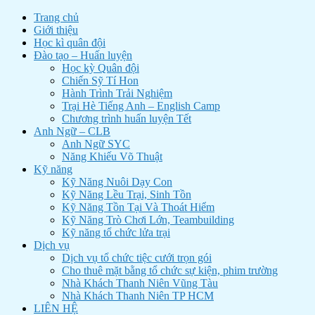
Trang chủ
Giới thiệu
Học kì quân đội
Đào tạo – Huấn luyện
Học kỳ Quân đội
Chiến Sỹ Tí Hon
Hành Trình Trải Nghiệm
Trại Hè Tiếng Anh – English Camp
Chương trình huấn luyện Tết
Anh Ngữ – CLB
Anh Ngữ SYC
Năng Khiếu Võ Thuật
Kỹ năng
Kỹ Năng Nuôi Dạy Con
Kỹ Năng Lều Trại, Sinh Tồn
Kỹ Năng Tồn Tại Và Thoát Hiểm
Kỹ Năng Trò Chơi Lớn, Teambuilding
Kỹ năng tổ chức lửa trại
Dịch vụ
Dịch vụ tổ chức tiệc cưới trọn gói
Cho thuê mặt bằng tổ chức sự kiện, phim trường
Nhà Khách Thanh Niên Vũng Tàu
Nhà Khách Thanh Niên TP HCM
LIÊN HỆ