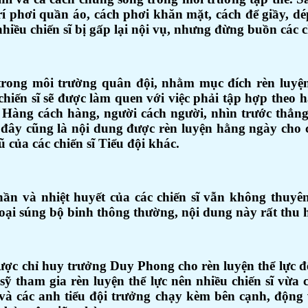
rí phơi quần áo, cách phơi khăn mặt, cách để giầy, d
hiều chiến sĩ bị gấp lại nội vụ, nhưng đừng buồn các ch
trong môi trường quân đội, nhằm mục đích rèn luyệ
hiến sĩ sẽ được làm quen với việc phải tập hợp theo 
 Hàng cách hàng, người cách người, nhìn trước thẳng
đây cũng là nội dung được rèn luyện hằng ngày cho cá
 của các chiến sĩ Tiểu đội khác.
ần và nhiệt huyết của các chiến sĩ vẫn không thuyên
oại súng bộ binh thông thường, nội dung này rất thu hú
được chỉ huy trưởng Duy Phong cho rèn luyện thể lực đ
sỹ tham gia rèn luyện thể lực nên nhiều chiến sĩ vừ
n và các anh tiểu đội trưởng chạy kèm bên cạnh, động 