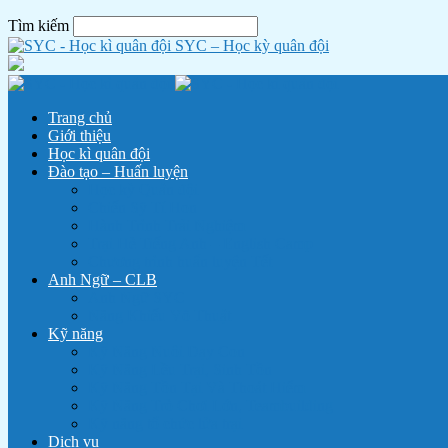
Tìm kiếm
SYC – Học kỳ quân đội
Trang chủ
Giới thiệu
Học kì quân đội
Đào tạo – Huấn luyện
Học kỳ Quân đội
Chiến Sỹ Tí Hon
Hành Trình Trải Nghiệm
Trại Hè Tiếng Anh – English Camp
Chương trình huấn luyện Tết
Anh Ngữ – CLB
Anh Ngữ SYC
Năng Khiếu Võ Thuật
Kỹ năng
Kỹ Năng Nuôi Dạy Con
Kỹ Năng Lều Trại, Sinh Tồn
Kỹ Năng Tồn Tại Và Thoát Hiểm
Kỹ Năng Trò Chơi Lớn, Teambuilding
Kỹ năng tổ chức lửa trại
Dịch vụ