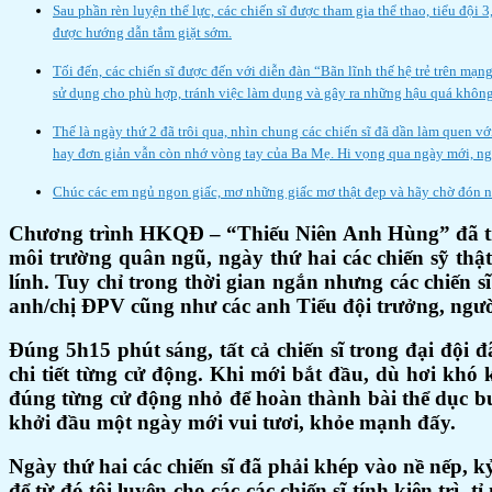
Sau phần rèn luyện thể lực, các chiến sĩ được tham gia thể thao, tiểu đội
được hướng dẫn tắm giặt sớm.
Tối đến, các chiến sĩ được đến với diễn đàn “Bãn lĩnh thế hệ trẻ trên mạ
sử dụng cho phù hợp, tránh việc làm dụng và gây ra những hậu quá không 
Thế là ngày thứ 2 đã trôi qua, nhìn chung các chiến sĩ đã dần làm quen vớ
hay đơn giản vẫn còn nhớ vòng tay của Ba Mẹ. Hi vọng qua ngày mới, ngày 
Chúc các em ngủ ngon giấc, mơ những giấc mơ thật đẹp và hãy chờ đón n
Chương trình HKQĐ – “Thiếu Niên Anh Hùng” đã trải
môi trường quân ngũ, ngày thứ hai các chiến sỹ thật
lính. Tuy chỉ trong thời gian ngắn nhưng các chiến s
anh/chị ĐPV cũng như các anh Tiểu đội trưởng, người
Đúng 5h15 phút sáng, tất cả chiến sĩ trong đại đội
chi tiết từng cử động. Khi mới bắt đầu, dù hơi khó 
đúng từng cử động nhỏ để hoàn thành bài thể dục buổ
khởi đầu một ngày mới vui tươi, khỏe mạnh đấy.
Ngày thứ hai các chiến sĩ đã phải khép vào nề nếp, kỷ
để từ đó tôi luyện cho các các chiến sĩ tính kiên trì,