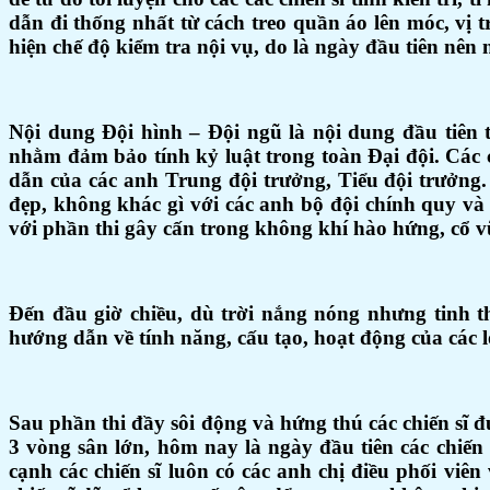
dẫn đi thống nhất từ cách treo quần áo lên móc, vị t
hiện chế độ kiểm tra nội vụ, do là ngày đầu tiên nên n
Nội dung Đội hình – Đội ngũ là nội dung đầu tiên 
nhằm đảm bảo tính kỷ luật trong toàn Đại đội. Các c
dẫn của các anh Trung đội trưởng, Tiểu đội trưởng.
đẹp, không khác gì với các anh bộ đội chính quy và 
với phần thi gây cấn trong không khí hào hứng, cổ vũ
Đến đầu giờ chiều, dù trời nắng nóng nhưng tinh th
hướng dẫn về tính năng, cấu tạo, hoạt động của các l
Sau phần thi đầy sôi động và hứng thú các chiến sĩ 
3 vòng sân lớn, hôm nay là ngày đầu tiên các chiến 
cạnh các chiến sĩ luôn có các anh chị điều phối viê