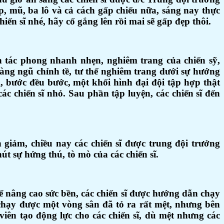
ép, mũ, ba lô và cả cách gấp chiếu nữa, sáng nay thực
iến sĩ nhé, hãy cố gắng lên rồi mai sẽ gấp đẹp thôi.
n tác phong nhanh nhẹn, nghiêm trang của chiến sỹ,
hàng ngũ chỉnh tề, tư thế nghiêm trang dưới sự hướng
, bước đều bước, một khối hình đại đội tập hợp thật
c chiến sĩ nhỏ. Sau phần tập luyện, các chiến sĩ đến
 giảm, chiều nay các chiến sĩ được trung đội trưởng
t sự hứng thú, tò mò của các chiến sĩ.
ể nâng cao sức bền, các chiến sĩ được hướng dẫn chạy
a chạy được một vòng sân đã tỏ ra rất mệt, nhưng bên
viên tạo động lực cho các chiến sĩ, dù mệt nhưng các