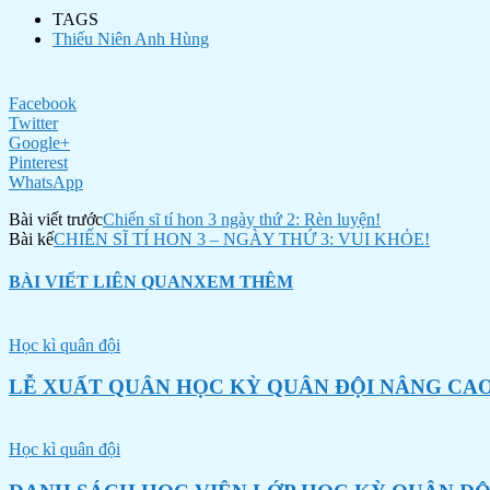
TAGS
Thiếu Niên Anh Hùng
Facebook
Twitter
Google+
Pinterest
WhatsApp
Bài viết trước
Chiến sĩ tí hon 3 ngày thứ 2: Rèn luyện!
Bài kế
CHIẾN SĨ TÍ HON 3 – NGÀY THỨ 3: VUI KHỎE!
BÀI VIẾT LIÊN QUAN
XEM THÊM
Học kì quân đội
LỄ XUẤT QUÂN HỌC KỲ QUÂN ĐỘI NÂNG CAO
Học kì quân đội