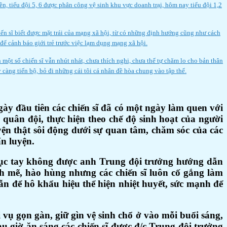
ền, tiểu đội 5, 6 được phân công vệ sinh khu vực doanh trại, hôm nay tiểu đội 1,2
iến sĩ biết được mặt trái của mạng xã hội, từ có những định hướng cũng như cách
để cảnh báo giới trẻ trước việc lạm dụng mạng xã hội.
 một số chiến sĩ vẫn nhút nhát, chưa thích nghi, chưa thể tự chăm lo cho bản thân
càng tiến bộ, bỏ đi những cái tôi cá nhân đề hòa chung vào tập thể.
 đầu tiên các chiến sĩ đã có một ngày làm quen với
 quân đội, thực hiện theo chế độ sinh hoạt của người
uyện thật sôi động dưới sự quan tâm, chăm sóc của các
n luyện.
ể dục tay không được anh Trung đội trưởng hướng dẫn
ạnh mẽ, hào hùng nhưng các chiến sĩ luôn cố gắng làm
ẫn để hô khẩu hiệu thể hiện nhiệt huyết, sức mạnh để
i vụ gọn gàn, giữ gìn vệ sinh chổ ở vào mỗi buổi sáng,
 Sau giờ ăn sáng các chiến sĩ được đ/c Trung đội trưởng