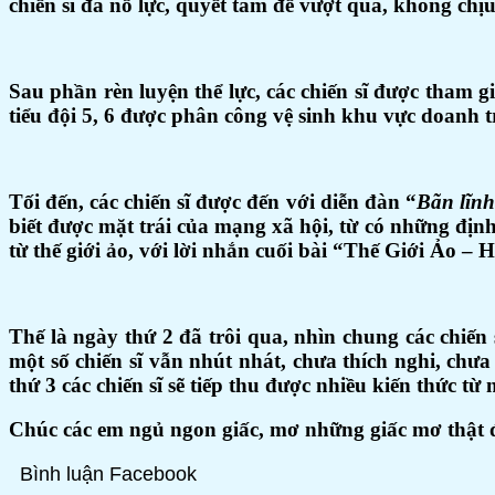
chiến sĩ đã nổ lực, quyết tâm để vượt qua, không chị
Sau phần rèn luyện thể lực, các chiến sĩ được tham g
tiểu đội 5, 6 được phân công vệ sinh khu vực doanh 
Tối đến, các chiến sĩ được đến với diễn đàn “
Bãn lĩnh
biết được mặt trái của mạng xã hội, từ có những đị
từ thế giới ảo, với lời nhắn cuối bài “Thế Giới Ảo 
Thế là ngày thứ 2 đã trôi qua, nhìn chung các chiến
một số chiến sĩ vẫn nhút nhát, chưa thích nghi, ch
thứ 3 các chiến sĩ sẽ tiếp thu được nhiều kiến thức t
Chúc các em ngủ ngon giấc, mơ những giấc mơ thật 
Bình luận Facebook