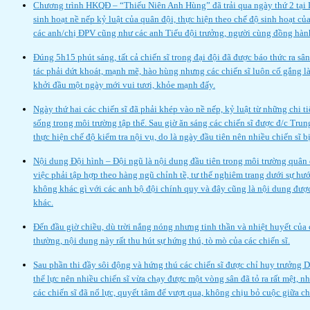
Chương trình HKQĐ – “Thiếu Niên Anh Hùng” đã trải qua ngày thứ 2 tại L
sinh hoạt nề nếp kỷ luật của quân đội, thực hiện theo chế độ sinh hoạt củ
các anh/chị ĐPV cũng như các anh Tiểu đội trưởng, người cùng đồng hành 
Đúng 5h15 phút sáng, tất cả chiến sĩ trong đại đội đã được báo thức ra sâ
tác phải dứt khoát, mạnh mẽ, hào hùng nhưng các chiến sĩ luôn cố gắng l
khởi đầu một ngày mới vui tươi, khỏe mạnh đấy.
Ngày thứ hai các chiến sĩ đã phải khép vào nề nếp, kỷ luật từ những chi ti
sống trong môi trường tập thể. Sau giờ ăn sáng các chiến sĩ được đ/c Trung
thực hiện chế độ kiểm tra nội vụ, do là ngày đầu tiên nên nhiều chiến sĩ b
Nội dung Đội hình – Đội ngũ là nội dung đầu tiên trong môi trường quân 
việc phải tập hợp theo hàng ngũ chỉnh tề, tư thế nghiêm trang dưới sự hư
không khác gì với các anh bộ đội chính quy và đây cũng là nội dung được 
khác.
Đến đầu giờ chiều, dù trời nắng nóng nhưng tinh thần và nhiệt huyết của 
thường, nội dung này rất thu hút sự hứng thú, tò mò của các chiến sĩ.
Sau phần thi đầy sôi động và hứng thú các chiến sĩ được chỉ huy trưởng D
thể lực nên nhiều chiến sĩ vừa chạy được một vòng sân đã tỏ ra rất mệt, n
các chiến sĩ đã nổ lực, quyết tâm để vượt qua, không chịu bỏ cuộc giữa c