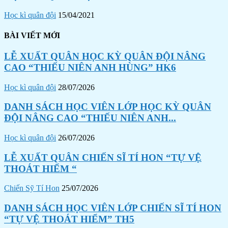
Học kì quân đội
15/04/2021
BÀI VIẾT MỚI
LỄ XUẤT QUÂN HỌC KỲ QUÂN ĐỘI NÂNG
CAO “THIẾU NIÊN ANH HÙNG” HK6
Học kì quân đội
28/07/2026
DANH SÁCH HỌC VIÊN LỚP HỌC KỲ QUÂN
ĐỘI NÂNG CAO “THIẾU NIÊN ANH...
Học kì quân đội
26/07/2026
LỄ XUẤT QUÂN CHIẾN SĨ TÍ HON “TỰ VỆ
THOÁT HIỂM “
Chiến Sỹ Tí Hon
25/07/2026
DANH SÁCH HỌC VIÊN LỚP CHIẾN SĨ TÍ HON
“TỰ VỆ THOÁT HIỂM” TH5