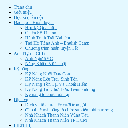
Trang chủ
Giới thiệu
Học kì quân đội
Đào tạo – Huấn luyện
Học kỳ Quân đội
Chiến Sỹ Tí Hon
Hành Trình Trải Nghiệm
Trại Hè Tiếng Anh – English Camp
Chương trình huấn luyện Tết
Anh Ngữ – CLB
Anh Ngữ SYC
Năng Khiếu Võ Thuật
Kỹ năng
Kỹ Năng Nuôi Dạy Con
Kỹ Năng Lều Trại, Sinh Tồn
Kỹ Năng Tồn Tại Và Thoát Hiểm
Kỹ Năng Trò Chơi Lớn, Teambuilding
Kỹ năng tổ chức lửa trại
Dịch vụ
Dịch vụ tổ chức tiệc cưới trọn gói
Cho thuê mặt bằng tổ chức sự kiện, phim trường
Nhà Khách Thanh Niên Vũng Tàu
Nhà Khách Thanh Niên TP HCM
LIÊN HỆ