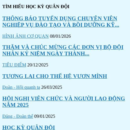
TÌM HIỂU HỌC KỲ QUÂN ĐỘI
THÔNG BÁO TUYỂN DỤNG CHUYÊN VIÊN
NGHIỆP VỤ ĐÀO TẠO VÀ BỒI DƯỠNG KỸ...
HÌNH ẢNH CƠ QUAN
08/01/2026
THĂM VÀ CHÚC MỪNG CÁC ĐƠN VỊ BỘ ĐỘI
NHÂN KỶ NIỆM NGÀY THÀNH...
TIÊU ĐIỂM
20/12/2025
TƯƠNG LAI CHO THẾ HỆ VƯƠN MÌNH
Đoàn - Hội quanh ta
26/03/2025
HỘI NGHỊ VIÊN CHỨC VÀ NGƯỜI LAO ĐỘNG
NĂM 2025
Đảng - Đoàn thể
09/01/2025
HỌC KỲ QUÂN ĐỘI