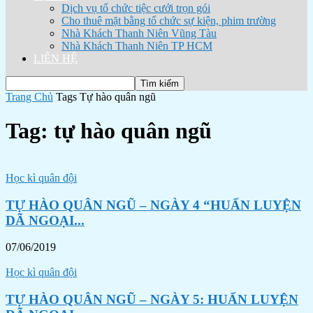
Dịch vụ tổ chức tiệc cưới trọn gói
Cho thuê mặt bằng tổ chức sự kiện, phim trường
Nhà Khách Thanh Niên Vũng Tàu
Nhà Khách Thanh Niên TP HCM
LIÊN HỆ
Trang Chủ
Tags
Tự hào quân ngũ
Tag: tự hào quân ngũ
Học kì quân đội
TỰ HÀO QUÂN NGŨ – NGÀY 4 “HUẤN LUYỆN
DÃ NGOẠI...
07/06/2019
Học kì quân đội
TỰ HÀO QUÂN NGŨ – NGÀY 5: HUẤN LUYỆN