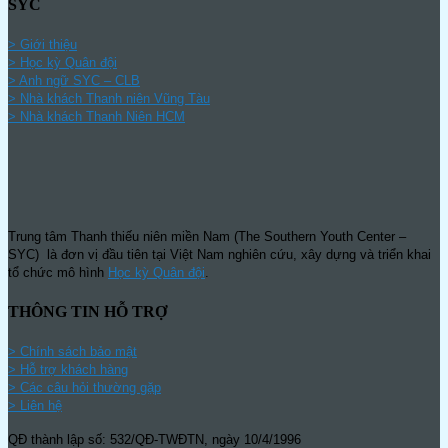
SYC
> Giới thiệu
> Học kỳ Quân đội
>
Anh ngữ SYC – CLB
>
Nhà khách Thanh niên Vũng Tàu
>
Nhà khách Thanh Niên HCM
Trung tâm Thanh thiếu niên miền Nam (The Southern Youth Center –
SYC) là đơn vị đầu tiên tại Việt Nam nghiên cứu, xây dựng và triển khai
tổ chức mô hình
Học kỳ Quân đội
.
THÔNG TIN HỖ TRỢ
>
Chính sách bảo mật
> Hỗ trợ khách hàng
> Các câu hỏi thường gặp
> Liên hệ
QĐ thành lập số: 532/QĐ-TWĐTN, ngày 10/4/1996