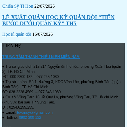
Chiến Sỹ Tí Hon
22/07/2026
LỄ XUẤT QUÂN HỌC KỲ QUÂN ĐỘI “TIẾN
BƯỚC DƯỚI QUÂN KỲ” TH5
Học kì quân đội
16/07/2026
LIÊN HỆ
TRUNG TÂM THANH THIẾU NIÊN MIỀN NAM
♦ Trụ sở giao dịch 212-214 Nguyễn đình chiểu, phường Xuân Hòa (quận
3), TP. Hồ Chí Minh.
ĐT: 090.2300.132 – 077.245.1080
♦ Trụ sở chính: Số 1, đường 3, KDC Vĩnh Lộc, phường Bình Tân (quận
Bình Tân) , TP Hồ Chí Minh.
ĐT: 028.2228.4569 – 077.346.1080
♦ Cơ sở Vũng Tàu: 16 Hồ Quý Ly, phường Vũng Tàu, TP Hồ chí Minh
(khu vực bãi sau TP Vũng Tàu).
ĐT: 0254.6255.255.
♦ Email:
tuvansyc@gmail.com
♦ Hotline:
0902 300 132