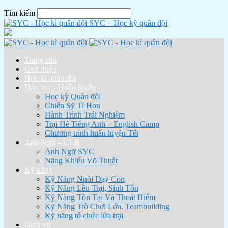
Tìm kiếm
SYC – Học kỳ quân đội
Trang chủ
Giới thiệu
Học kì quân đội
Đào tạo – Huấn luyện
Học kỳ Quân đội
Chiến Sỹ Tí Hon
Hành Trình Trải Nghiệm
Trại Hè Tiếng Anh – English Camp
Chương trình huấn luyện Tết
Anh Ngữ – CLB
Anh Ngữ SYC
Năng Khiếu Võ Thuật
Kỹ năng
Kỹ Năng Nuôi Dạy Con
Kỹ Năng Lều Trại, Sinh Tồn
Kỹ Năng Tồn Tại Và Thoát Hiểm
Kỹ Năng Trò Chơi Lớn, Teambuilding
Kỹ năng tổ chức lửa trại
Dịch vụ