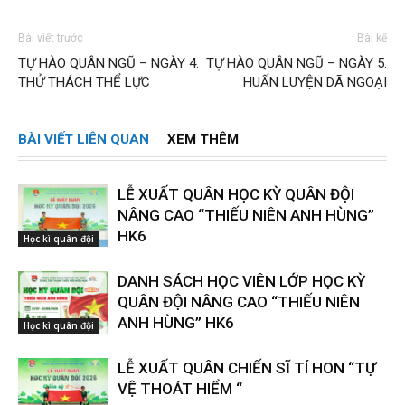
Bài viết trước
Bài kế
TỰ HÀO QUÂN NGŨ – NGÀY 4:
TỰ HÀO QUÂN NGŨ – NGÀY 5:
THỬ THÁCH THỂ LỰC
HUẤN LUYỆN DÃ NGOẠI
BÀI VIẾT LIÊN QUAN
XEM THÊM
LỄ XUẤT QUÂN HỌC KỲ QUÂN ĐỘI
NÂNG CAO “THIẾU NIÊN ANH HÙNG”
HK6
Học kì quân đội
DANH SÁCH HỌC VIÊN LỚP HỌC KỲ
QUÂN ĐỘI NÂNG CAO “THIẾU NIÊN
ANH HÙNG” HK6
Học kì quân đội
LỄ XUẤT QUÂN CHIẾN SĨ TÍ HON “TỰ
VỆ THOÁT HIỂM “