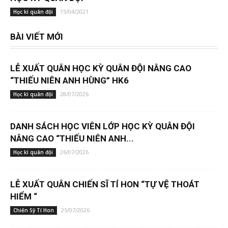
15/04/2021
Học kì quân đội
BÀI VIẾT MỚI
LỄ XUẤT QUÂN HỌC KỲ QUÂN ĐỘI NÂNG CAO
“THIẾU NIÊN ANH HÙNG” HK6
28/07/2026
Học kì quân đội
DANH SÁCH HỌC VIÊN LỚP HỌC KỲ QUÂN ĐỘI
NÂNG CAO “THIẾU NIÊN ANH...
26/07/2026
Học kì quân đội
LỄ XUẤT QUÂN CHIẾN SĨ TÍ HON “TỰ VỆ THOÁT
HIỂM “
25/07/2026
Chiến Sỹ Tí Hon