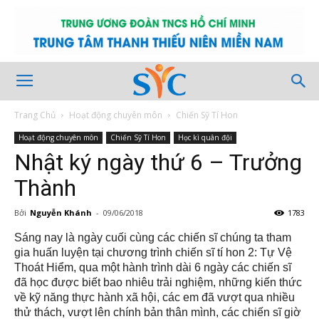
Trang Chủ
Hoạt động chuyên môn
Chiến Sỹ Tí Hon
Hoạt động chuyên môn
Chiến Sỹ Tí Hon
Học kì quân đội
Nhật ký ngày thứ 6 – Trưởng
Thành
Bởi
Nguyễn Khánh
-
09/06/2018
1783
Sáng nay là ngày cuối cùng các chiến sĩ chúng ta tham
gia huấn luyện tại chương trình chiến sĩ tí hon 2: Tự Vệ
Thoát Hiểm, qua một hành trình dài 6 ngày các chiến sĩ
đã học được biết bao nhiêu trải nghiệm, những kiến thức
về kỹ năng thực hành xã hội, các em đã vượt qua nhiều
thử thách, vượt lên chính bản thân mình, các chiến sĩ giờ