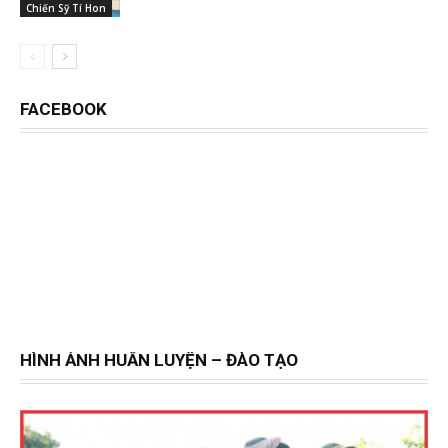
Chiến Sỹ Tí Hon
FACEBOOK
HÌNH ẢNH HUẤN LUYỆN – ĐÀO TẠO