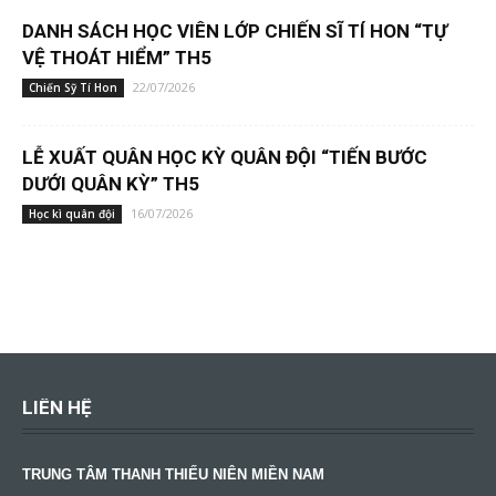
DANH SÁCH HỌC VIÊN LỚP CHIẾN SĨ TÍ HON “TỰ
VỆ THOÁT HIỂM” TH5
22/07/2026
Chiến Sỹ Tí Hon
LỄ XUẤT QUÂN HỌC KỲ QUÂN ĐỘI “TIẾN BƯỚC
DƯỚI QUÂN KỲ” TH5
16/07/2026
Học kì quân đội
LIÊN HỆ
TRUNG TÂM THANH THIẾU NIÊN MIỀN NAM