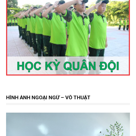
HÌNH ẢNH NGOẠI NGỮ – VÕ THUẬT