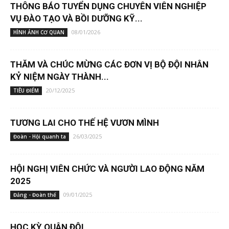
THÔNG BÁO TUYỂN DỤNG CHUYÊN VIÊN NGHIỆP
VỤ ĐÀO TẠO VÀ BỒI DƯỠNG KỸ...
08/01/2026
HÌNH ẢNH CƠ QUAN
THĂM VÀ CHÚC MỪNG CÁC ĐƠN VỊ BỘ ĐỘI NHÂN
KỶ NIỆM NGÀY THÀNH...
20/12/2025
TIÊU ĐIỂM
TƯƠNG LAI CHO THẾ HỆ VƯƠN MÌNH
26/03/2025
Đoàn - Hội quanh ta
HỘI NGHỊ VIÊN CHỨC VÀ NGƯỜI LAO ĐỘNG NĂM
2025
09/01/2025
Đảng - Đoàn thể
HỌC KỲ QUÂN ĐỘI