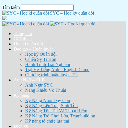
Tìm kiếm
SYC – Học kỳ quân đội
Trang chủ
Giới thiệu
Học kì quân đội
Đào tạo – Huấn luyện
Học kỳ Quân đội
Chiến Sỹ Tí Hon
Hành Trình Trải Nghiệm
Trại Hè Tiếng Anh – English Camp
Chương trình huấn luyện Tết
Anh Ngữ – CLB
Anh Ngữ SYC
Năng Khiếu Võ Thuật
Kỹ năng
Kỹ Năng Nuôi Dạy Con
Kỹ Năng Lều Trại, Sinh Tồn
Kỹ Năng Tồn Tại Và Thoát Hiểm
Kỹ Năng Trò Chơi Lớn, Teambuilding
Kỹ năng tổ chức lửa trại
Dịch vụ