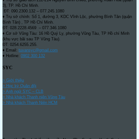
3), TP. Hồ Chí Minh.
ĐT: 090.2300.132 – 077.245.1080
♦ Trụ sở chính: Số 1, đường 3, KDC Vĩnh Lộc, phường Bình Tân (quận
Bình Tân) , TP Hồ Chí Minh.
ĐT: 028.2228.4569 – 077.346.1080
♦ Cơ sở Vũng Tàu: 16 Hồ Quý Ly, phường Vũng Tàu, TP Hồ chí Minh
(khu vực bãi sau TP Vũng Tàu).
ĐT: 0254.6255.255.
♦ Email:
tuvansyc@gmail.com
♦ Hotline:
0902 300 132
SYC
> Giới thiệu
> Học kỳ Quân đội
>
Anh ngữ SYC – CLB
>
Nhà khách Thanh niên Vũng Tàu
>
Nhà khách Thanh Niên HCM