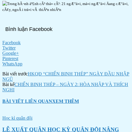
Bình luận Facebook
Facebook
Twitter
Google+
Pinterest
WhatsApp
Bài viết trước
HKQĐ “CHIẾN BINH THÉP” NGÀY ĐẦU NHẬP
NGŨ
Bài kế
CHIẾN BINH THÉP – NGÀY 2: HÒA NHẬP VÀ THÍCH
NGHI
BÀI VIẾT LIÊN QUAN
XEM THÊM
Học kì quân đội
LỄ XUẤT QUÂN HỌC KỲ QUÂN ĐỘI NÂNG