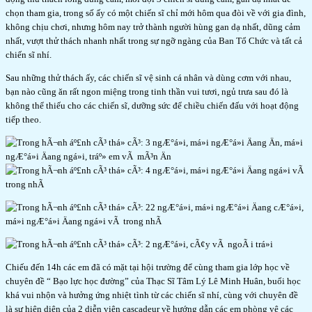
chọn tham gia, trong số ấy có một chiến sĩ chỉ mới hôm qua đòi về với gia đình,
không chịu chơi, nhưng hôm nay trở thành người hùng gan dạ nhất, dũng cảm
nhất, vượt thử thách nhanh nhất trong sự ngỡ ngàng của Ban Tổ Chức và tất cả
chiến sĩ nhí.
Sau những thử thách ấy, các chiến sĩ vệ sinh cá nhân và dùng cơm với nhau,
bạn nào cũng ăn rất ngon miệng trong tinh thần vui tươi, ngủ trưa sau đó là
không thể thiếu cho các chiến sĩ, dưỡng sức để chiều chiến đấu với hoạt động
tiếp theo.
Chiếu đến 14h các em đã có mặt tại hội trường để cùng tham gia lớp học về
chuyên đề “ Bạo lực học đường” của Thạc Sĩ Tâm Lý Lê Minh Huân, buổi học
khá vui nhộn và hưởng ứng nhiệt tình từ các chiến sĩ nhí, cùng với chuyên đề
là sự hiện diện của 2 diễn viên cascadeur về hướng dẫn các em phòng vệ các