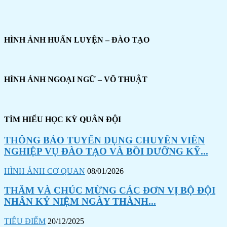
HÌNH ẢNH HUẤN LUYỆN – ĐÀO TẠO
HÌNH ẢNH NGOẠI NGỮ – VÕ THUẬT
TÌM HIỂU HỌC KỲ QUÂN ĐỘI
THÔNG BÁO TUYỂN DỤNG CHUYÊN VIÊN
NGHIỆP VỤ ĐÀO TẠO VÀ BỒI DƯỠNG KỸ...
HÌNH ẢNH CƠ QUAN
08/01/2026
THĂM VÀ CHÚC MỪNG CÁC ĐƠN VỊ BỘ ĐỘI
NHÂN KỶ NIỆM NGÀY THÀNH...
TIÊU ĐIỂM
20/12/2025