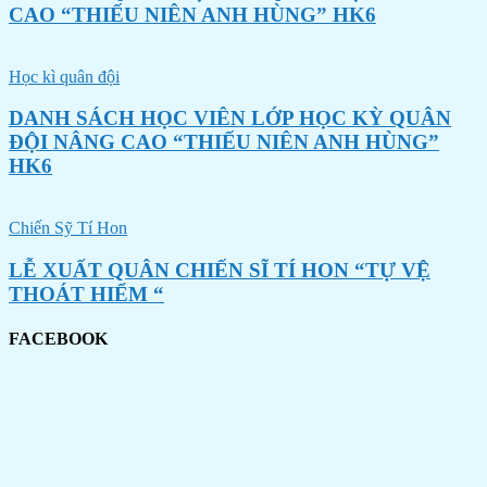
CAO “THIẾU NIÊN ANH HÙNG” HK6
Học kì quân đội
DANH SÁCH HỌC VIÊN LỚP HỌC KỲ QUÂN
ĐỘI NÂNG CAO “THIẾU NIÊN ANH HÙNG”
HK6
Chiến Sỹ Tí Hon
LỄ XUẤT QUÂN CHIẾN SĨ TÍ HON “TỰ VỆ
THOÁT HIỂM “
FACEBOOK