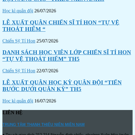
Học kì quân đội
26/07/2026
LỄ XUẤT QUÂN CHIẾN SĨ TÍ HON “TỰ VỆ
THOÁT HIỂM “
Chiến Sỹ Tí Hon
25/07/2026
DANH SÁCH HỌC VIÊN LỚP CHIẾN SĨ TÍ HON
“TỰ VỆ THOÁT HIỂM” TH5
Chiến Sỹ Tí Hon
22/07/2026
LỄ XUẤT QUÂN HỌC KỲ QUÂN ĐỘI “TIẾN
BƯỚC DƯỚI QUÂN KỲ” TH5
Học kì quân đội
16/07/2026
LIÊN HỆ
TRUNG TÂM THANH THIẾU NIÊN MIỀN NAM
♦ Trụ sở giao dịch 212-214 Nguyễn đình chiểu, phường Xuân Hòa (quận