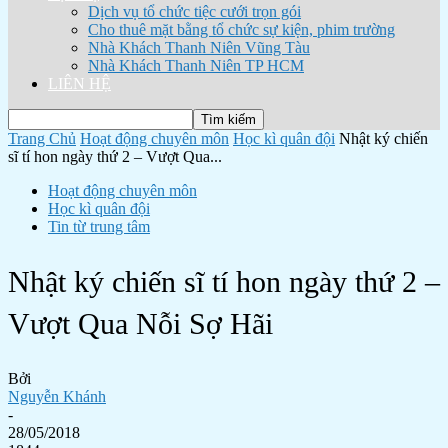
Dịch vụ tổ chức tiệc cưới trọn gói
Cho thuê mặt bằng tổ chức sự kiện, phim trường
Nhà Khách Thanh Niên Vũng Tàu
Nhà Khách Thanh Niên TP HCM
LIÊN HỆ
Trang Chủ
Hoạt động chuyên môn
Học kì quân đội
Nhật ký chiến
sĩ tí hon ngày thứ 2 – Vượt Qua...
Hoạt động chuyên môn
Học kì quân đội
Tin từ trung tâm
Nhật ký chiến sĩ tí hon ngày thứ 2 –
Vượt Qua Nỗi Sợ Hãi
Bởi
Nguyễn Khánh
-
28/05/2018