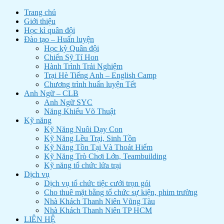
Trang chủ
Giới thiệu
Học kì quân đội
Đào tạo – Huấn luyện
Học kỳ Quân đội
Chiến Sỹ Tí Hon
Hành Trình Trải Nghiệm
Trại Hè Tiếng Anh – English Camp
Chương trình huấn luyện Tết
Anh Ngữ – CLB
Anh Ngữ SYC
Năng Khiếu Võ Thuật
Kỹ năng
Kỹ Năng Nuôi Dạy Con
Kỹ Năng Lều Trại, Sinh Tồn
Kỹ Năng Tồn Tại Và Thoát Hiểm
Kỹ Năng Trò Chơi Lớn, Teambuilding
Kỹ năng tổ chức lửa trại
Dịch vụ
Dịch vụ tổ chức tiệc cưới trọn gói
Cho thuê mặt bằng tổ chức sự kiện, phim trường
Nhà Khách Thanh Niên Vũng Tàu
Nhà Khách Thanh Niên TP HCM
LIÊN HỆ