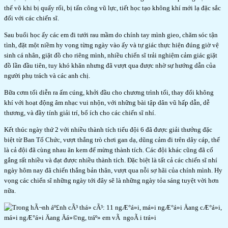
thế võ khi bị quấy rối, bị tấn công vũ lực, tiết học tạo không khí mới lạ đặc sắc
đối với các chiến sĩ.
Sau buổi học ấy các em đi tưới rau mầm do chính tay mình gieo, chăm sóc tận
tình, đặt một niềm hy vọng từng ngày vào ấy và tự giác thực hiện đúng giờ vệ
sinh cá nhân, giặt đồ cho riêng mình, nhiều chiến sĩ trải nghiệm cảm giác giặt
đồ lần đầu tiên, tuy khó khăn nhưng đã vượt qua được nhờ sự hướng dẫn của
người phụ trách và các anh chị.
Bữa cơm tối diễn ra ấm cúng, khởi đầu cho chương trình tối, thay đổi không
khí với hoạt động âm nhạc vui nhộn, với những bài tập dân vũ hấp dẫn, dễ
thương, và đầy tính giải trí, bổ ích cho các chiến sĩ nhí.
Kết thúc ngày thứ 2 với nhiều thành tích tiểu đội 6 đã được giải thưởng đặc
biệt từ Ban Tổ Chức, vượt thắng trò chơi gan dạ, dũng cảm đi trên dây cáp, thế
là cả đội đã cùng nhau ăn kem để mừng thành tích. Các đội khác cũng đã cố
gắng rất nhiều và đạt được nhiều thành tích. Đặc biệt là tất cả các chiến sĩ nhí
ngày hôm nay đã chiến thắng bản thân, vượt qua nỗi sợ hãi của chính mình. Hy
vọng các chiến sĩ những ngày tới đây sẽ là những ngày tỏa sáng tuyệt vời hơn
nữa.