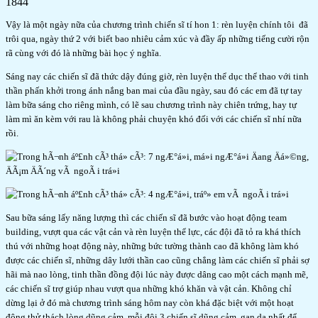
1844
Vậy là một ngày nữa của chương trình chiến sĩ tí hon 1: rèn luyện chính tôi đã
trôi qua, ngày thứ 2 với biết bao nhiêu cảm xúc và đầy ấp những tiếng cười rộn
rã cùng với đó là những bài học ý nghĩa.
Sáng nay các chiến sĩ đã thức dậy đúng giờ, rèn luyện thể dục thể thao với tinh
thần phấn khởi trong ánh nắng ban mai của đầu ngày, sau đó các em đã tự tay
làm bữa sáng cho riêng mình, có lẽ sau chương trình này chiên trứng, hay tự
làm mì ăn kèm với rau là không phải chuyện khó đối với các chiến sĩ nhí nữa
rồi.
Sau bữa sáng lấy năng lượng thì các chiến sĩ đã bước vào hoạt động team
building, vượt qua các vật cản và rèn luyện thể lực, các đội đã tỏ ra khá thích
thú với những hoạt động này, những bức tường thành cao đã không làm khó
được các chiến sĩ, những dây lưới thần cao cũng chẳng làm các chiến sĩ phải sợ
hãi mà nao lòng, tinh thần đồng đội lúc này được dâng cao một cách mạnh mẽ,
các chiến sĩ trợ giúp nhau vượt qua những khó khăn và vật cản. Không chỉ
dừng lại ở đó mà chương trình sáng hôm nay còn khá đặc biệt với một hoạt
động thử thách lòng dũng cảm, mỗi đội 3 chiến sĩ dũng cảm, gan dạ nhất để