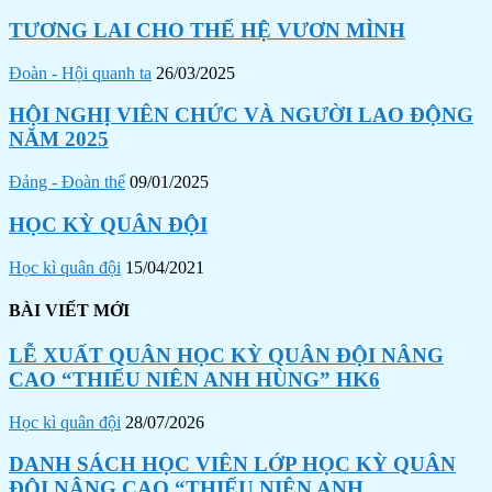
TƯƠNG LAI CHO THẾ HỆ VƯƠN MÌNH
Đoàn - Hội quanh ta
26/03/2025
HỘI NGHỊ VIÊN CHỨC VÀ NGƯỜI LAO ĐỘNG
NĂM 2025
Đảng - Đoàn thể
09/01/2025
HỌC KỲ QUÂN ĐỘI
Học kì quân đội
15/04/2021
BÀI VIẾT MỚI
LỄ XUẤT QUÂN HỌC KỲ QUÂN ĐỘI NÂNG
CAO “THIẾU NIÊN ANH HÙNG” HK6
Học kì quân đội
28/07/2026
DANH SÁCH HỌC VIÊN LỚP HỌC KỲ QUÂN
ĐỘI NÂNG CAO “THIẾU NIÊN ANH...