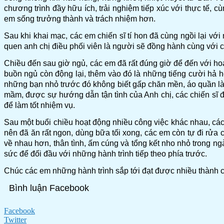
chương trình đầy hữu ích, trải nghiệm tiếp xúc với thực tế, c
em sống trưởng thành và trách nhiệm hơn.
Sau khi khai mạc, các em chiến sĩ tí hon đã cùng ngồi lại vớ
quen anh chị điều phối viên là người sẽ đồng hành cùng với c
Chiều đến sau giờ ngủ, các em đã rất đúng giờ để đến với h
buồn ngủ còn động lại, thêm vào đó là những tiếng cười hả h
những bạn nhỏ trước đó không biết gấp chăn mền, áo quần là 
mầm, được sự hướng dẫn tận tình của Anh chị, các chiến sĩ đ
để làm tốt nhiệm vụ.
Sau một buổi chiều hoạt động nhiều công việc khác nhau, các
nên đã ăn rất ngon, dùng bữa tối xong, các em còn tự đi rửa 
về nhau hơn, thân tình, ấm cúng và tổng kết nho nhỏ trong ngà
sức để đối đầu với những hành trình tiếp theo phía trước.
Chúc các em những hành trình sắp tới đạt được nhiều thành c
Bình luận Facebook
Facebook
Twitter