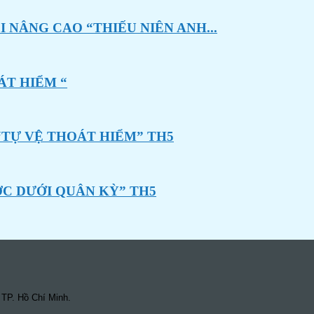
 NÂNG CAO “THIẾU NIÊN ANH...
ÁT HIỂM “
“TỰ VỆ THOÁT HIỂM” TH5
ỚC DƯỚI QUÂN KỲ” TH5
 TP. Hồ Chí Minh.