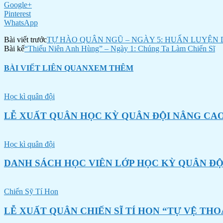
Google+
Pinterest
WhatsApp
Bài viết trước
TỰ HÀO QUÂN NGŨ – NGÀY 5: HUẤN LUYỆN 
Bài kế
“Thiếu Niên Anh Hùng” – Ngày 1: Chúng Ta Làm Chiến Sĩ
BÀI VIẾT LIÊN QUAN
XEM THÊM
Học kì quân đội
LỄ XUẤT QUÂN HỌC KỲ QUÂN ĐỘI NÂNG CAO
Học kì quân đội
DANH SÁCH HỌC VIÊN LỚP HỌC KỲ QUÂN ĐỘ
Chiến Sỹ Tí Hon
LỄ XUẤT QUÂN CHIẾN SĨ TÍ HON “TỰ VỆ THO