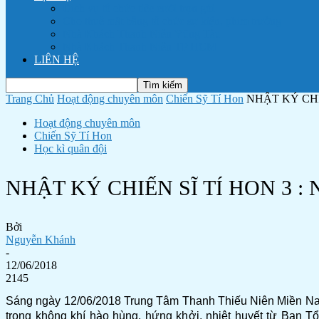
Dịch vụ tổ chức tiệc cưới trọn gói
Cho thuê mặt bằng tổ chức sự kiện, phim trường
Nhà Khách Thanh Niên Vũng Tàu
Nhà Khách Thanh Niên TP HCM
LIÊN HỆ
Trang Chủ
Hoạt động chuyên môn
Chiến Sỹ Tí Hon
NHẬT KÝ CHIẾ
Hoạt động chuyên môn
Chiến Sỹ Tí Hon
Học kì quân đội
NHẬT KÝ CHIẾN SĨ TÍ HON 3 : N
Bởi
Nguyễn Khánh
-
12/06/2018
2145
Sáng ngày 12/06/2018 Trung Tâm Thanh Thiếu Niên Miền Nam 
trong không khí hào hùng, hứng khởi, nhiệt huyết từ Ban T