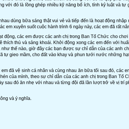
ùng với đó là lồng ghép nhiều kỹ năng bổ ích, tính kỷ luật và t
i nhau dùng bữa sáng thật vui vẻ và tiếp đến là hoạt động nhập 
ác em xuyên suốt cuộc hành trình 6 ngày này, các em đã rất nâ
oạt động, các em được các anh chị trong Ban Tổ Chức cho chơi 
ê thích thú và sảng khoái. Khởi động xong các em đến với huấn
như thế nào, giờ đây các bạn được sự chỉ dẫn của các anh chị đ
ã tự gieo mầm, cho đất vào khay và phun tưới nước những hạt m
 em đã vệ sinh cá nhân và cùng nhau ăn bữa tối sau đó, các em 
chén của mình, theo sự chỉ dẫn của các anh chị trong Ban Tổ C
y sau đó ăn nhẹ với nhau và từng đội đã lần lượt trở về vị trí
ông và ý nghĩa.