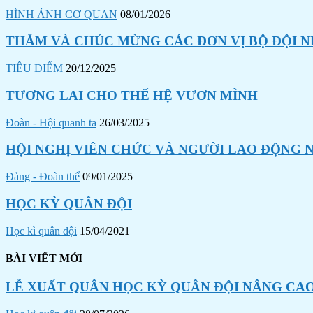
HÌNH ẢNH CƠ QUAN
08/01/2026
THĂM VÀ CHÚC MỪNG CÁC ĐƠN VỊ BỘ ĐỘI N
TIÊU ĐIỂM
20/12/2025
TƯƠNG LAI CHO THẾ HỆ VƯƠN MÌNH
Đoàn - Hội quanh ta
26/03/2025
HỘI NGHỊ VIÊN CHỨC VÀ NGƯỜI LAO ĐỘNG N
Đảng - Đoàn thể
09/01/2025
HỌC KỲ QUÂN ĐỘI
Học kì quân đội
15/04/2021
BÀI VIẾT MỚI
LỄ XUẤT QUÂN HỌC KỲ QUÂN ĐỘI NÂNG CAO