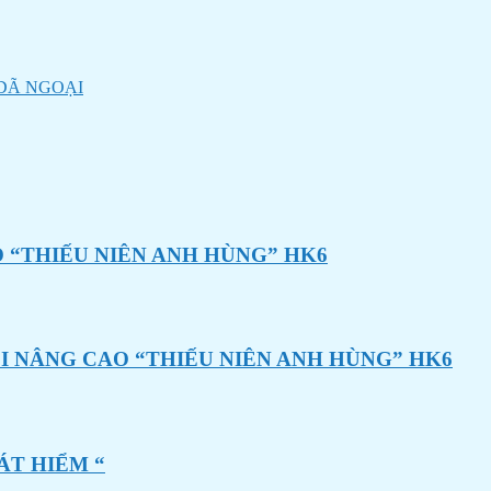
DÃ NGOẠI
 “THIẾU NIÊN ANH HÙNG” HK6
I NÂNG CAO “THIẾU NIÊN ANH HÙNG” HK6
ÁT HIỂM “