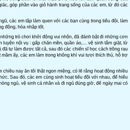
ự giác, góp phần vào giỏ hành trang sống của các em, từ đó các
ngũ, các em tập làm quen với các bạn cùng trong tiểu đội, làm
ng động, hòa nhập tốt.
những trò chơi khởi động vui nhộn, đã đánh bật đi những cơn
 luyện nội vụ : gấp chăn mền, quần áo,… vệ sinh tắm giặt, từ
ã tự làm được tất cả, sau đó các chiến sĩ học cách trồng rau
ầm ấy, các em làm trong không khí vui tươi thích thú, hỗ trợ
chiều nay ăn tối thật ngon miệng, có lẽ rằng hoạt động nhiều
hức. Sau đó, các em cùng sinh hoạt tiểu đội với nhau, để hiểu
 phòng ngủ, vệ sinh cá nhân và đi ngủ đúng giờ, để ngày mai có