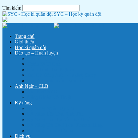
Tìm kiếm
SYC – Học kỳ quân đội
Trang chủ
Giới thiệu
Học kì quân đội
Đào tạo – Huấn luyện
Học kỳ Quân đội
Chiến Sỹ Tí Hon
Hành Trình Trải Nghiệm
Trại Hè Tiếng Anh – English Camp
Chương trình huấn luyện Tết
Anh Ngữ – CLB
Anh Ngữ SYC
Năng Khiếu Võ Thuật
Kỹ năng
Kỹ Năng Nuôi Dạy Con
Kỹ Năng Lều Trại, Sinh Tồn
Kỹ Năng Tồn Tại Và Thoát Hiểm
Kỹ Năng Trò Chơi Lớn, Teambuilding
Kỹ năng tổ chức lửa trại
Dịch vụ