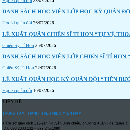
Học kì quân đội
28/07/2026
DANH SÁCH HỌC VIÊN LỚP HỌC KỲ QUÂN ĐỘI
Học kì quân đội
26/07/2026
LỄ XUẤT QUÂN CHIẾN SĨ TÍ HON “TỰ VỆ THO
Chiến Sỹ Tí Hon
25/07/2026
DANH SÁCH HỌC VIÊN LỚP CHIẾN SĨ TÍ HON 
Chiến Sỹ Tí Hon
22/07/2026
LỄ XUẤT QUÂN HỌC KỲ QUÂN ĐỘI “TIẾN BƯ
Học kì quân đội
16/07/2026
LIÊN HỆ
TRUNG TÂM THANH THIẾU NIÊN MIỀN NAM
♦ Trụ sở giao dịch 212-214 Nguyễn đình chiểu, phường Xuân Hòa (quận 3),
ĐT: 090.2300.132 – 077.245.1080