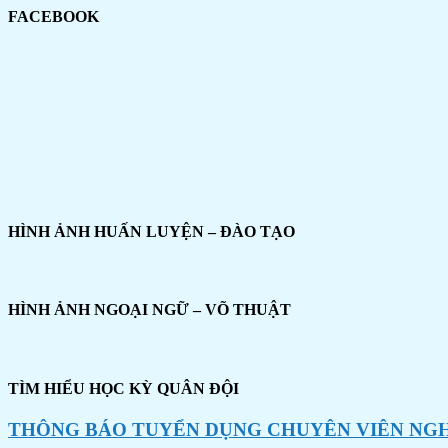
FACEBOOK
HÌNH ẢNH HUẤN LUYỆN – ĐÀO TẠO
HÌNH ẢNH NGOẠI NGỮ – VÕ THUẬT
TÌM HIỂU HỌC KỲ QUÂN ĐỘI
THÔNG BÁO TUYỂN DỤNG CHUYÊN VIÊN NGHI