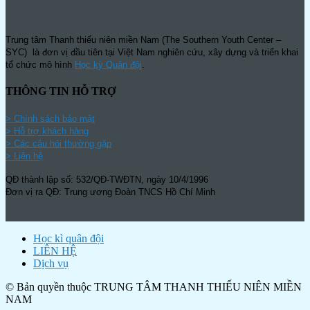
Trung tâm Thanh thiếu niên miền Nam (The Southern Youth Center –
SYC) là đơn vị đầu tiên tại Việt Nam nghiên cứu, xây dựng và triển khai
tổ chức mô hình
Học kỳ Quân đội
.
THÔNG TIN HỖ TRỢ
>
Chính sách bảo mật
> Hỗ trợ khách hàng
> Các câu hỏi thường gặp
> Liên hệ
QĐ thành lập số: 532/QĐ-TWĐTN, ngày 10/4/1996
Đơn vị ra QĐ: Trung ương Đoàn TNCS Hồ Chí Minh
Học kì quân đội
LIÊN HỆ
Dịch vụ
© Bản quyền thuộc TRUNG TÂM THANH THIẾU NIÊN MIỀN
NAM