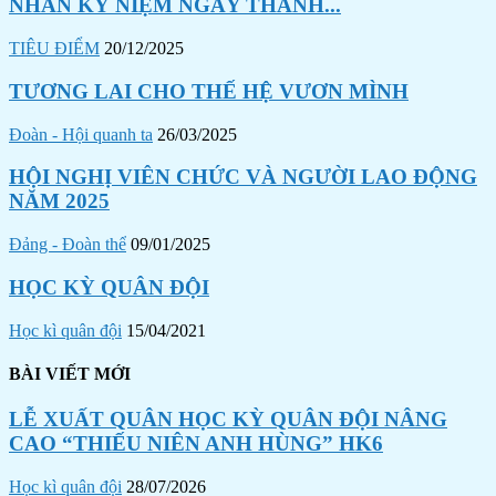
NHÂN KỶ NIỆM NGÀY THÀNH...
TIÊU ĐIỂM
20/12/2025
TƯƠNG LAI CHO THẾ HỆ VƯƠN MÌNH
Đoàn - Hội quanh ta
26/03/2025
HỘI NGHỊ VIÊN CHỨC VÀ NGƯỜI LAO ĐỘNG
NĂM 2025
Đảng - Đoàn thể
09/01/2025
HỌC KỲ QUÂN ĐỘI
Học kì quân đội
15/04/2021
BÀI VIẾT MỚI
LỄ XUẤT QUÂN HỌC KỲ QUÂN ĐỘI NÂNG
CAO “THIẾU NIÊN ANH HÙNG” HK6
Học kì quân đội
28/07/2026