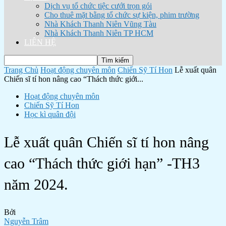
Dịch vụ tổ chức tiệc cưới trọn gói
Cho thuê mặt bằng tổ chức sự kiện, phim trường
Nhà Khách Thanh Niên Vũng Tàu
Nhà Khách Thanh Niên TP HCM
LIÊN HỆ
Trang Chủ
Hoạt động chuyên môn
Chiến Sỹ Tí Hon
Lễ xuất quân
Chiến sĩ tí hon nâng cao “Thách thức giới...
Hoạt động chuyên môn
Chiến Sỹ Tí Hon
Học kì quân đội
Lễ xuất quân Chiến sĩ tí hon nâng
cao “Thách thức giới hạn” -TH3
năm 2024.
Bởi
Nguyễn Trâm