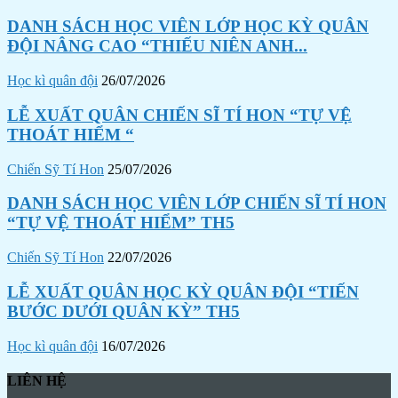
DANH SÁCH HỌC VIÊN LỚP HỌC KỲ QUÂN
ĐỘI NÂNG CAO “THIẾU NIÊN ANH...
Học kì quân đội
26/07/2026
LỄ XUẤT QUÂN CHIẾN SĨ TÍ HON “TỰ VỆ
THOÁT HIỂM “
Chiến Sỹ Tí Hon
25/07/2026
DANH SÁCH HỌC VIÊN LỚP CHIẾN SĨ TÍ HON
“TỰ VỆ THOÁT HIỂM” TH5
Chiến Sỹ Tí Hon
22/07/2026
LỄ XUẤT QUÂN HỌC KỲ QUÂN ĐỘI “TIẾN
BƯỚC DƯỚI QUÂN KỲ” TH5
Học kì quân đội
16/07/2026
LIÊN HỆ