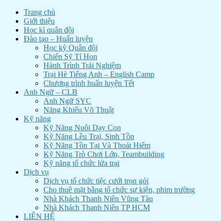
Trang chủ
Giới thiệu
Học kì quân đội
Đào tạo – Huấn luyện
Học kỳ Quân đội
Chiến Sỹ Tí Hon
Hành Trình Trải Nghiệm
Trại Hè Tiếng Anh – English Camp
Chương trình huấn luyện Tết
Anh Ngữ – CLB
Anh Ngữ SYC
Năng Khiếu Võ Thuật
Kỹ năng
Kỹ Năng Nuôi Dạy Con
Kỹ Năng Lều Trại, Sinh Tồn
Kỹ Năng Tồn Tại Và Thoát Hiểm
Kỹ Năng Trò Chơi Lớn, Teambuilding
Kỹ năng tổ chức lửa trại
Dịch vụ
Dịch vụ tổ chức tiệc cưới trọn gói
Cho thuê mặt bằng tổ chức sự kiện, phim trường
Nhà Khách Thanh Niên Vũng Tàu
Nhà Khách Thanh Niên TP HCM
LIÊN HỆ