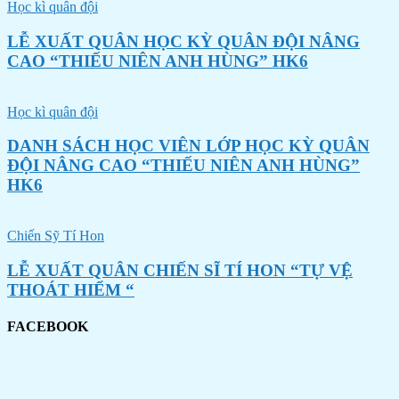
Học kì quân đội
LỄ XUẤT QUÂN HỌC KỲ QUÂN ĐỘI NÂNG
CAO “THIẾU NIÊN ANH HÙNG” HK6
Học kì quân đội
DANH SÁCH HỌC VIÊN LỚP HỌC KỲ QUÂN
ĐỘI NÂNG CAO “THIẾU NIÊN ANH HÙNG”
HK6
Chiến Sỹ Tí Hon
LỄ XUẤT QUÂN CHIẾN SĨ TÍ HON “TỰ VỆ
THOÁT HIỂM “
FACEBOOK