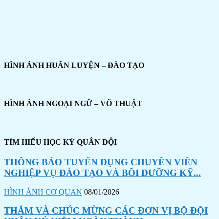
HÌNH ẢNH HUẤN LUYỆN – ĐÀO TẠO
HÌNH ẢNH NGOẠI NGỮ – VÕ THUẬT
TÌM HIỂU HỌC KỲ QUÂN ĐỘI
THÔNG BÁO TUYỂN DỤNG CHUYÊN VIÊN
NGHIỆP VỤ ĐÀO TẠO VÀ BỒI DƯỠNG KỸ...
HÌNH ẢNH CƠ QUAN
08/01/2026
THĂM VÀ CHÚC MỪNG CÁC ĐƠN VỊ BỘ ĐỘI