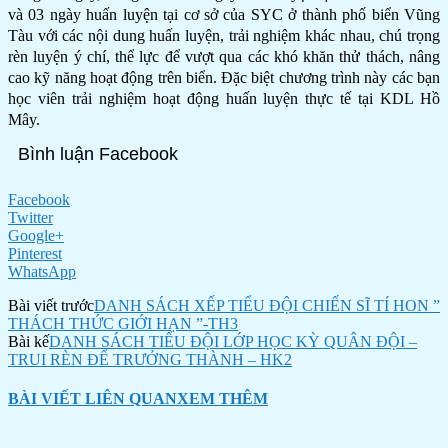
và 03 ngày huấn luyện tại cơ sở của SYC ở thành phố biển Vũng
Tàu với các nội dung huấn luyện, trải nghiệm khác nhau, chú trọng
rèn luyện ý chí, thể lực để vượt qua các khó khăn thử thách, nâng
cao kỹ năng hoạt động trên biển. Đặc biệt chương trình này các bạn
học viên trải nghiệm hoạt động huấn luyện thực tế tại KDL Hồ
Mây.
Bình luận Facebook
Facebook
Twitter
Google+
Pinterest
WhatsApp
Bài viết trước
DANH SÁCH XẾP TIỂU ĐỘI CHIẾN SĨ TÍ HON ”
THÁCH THỨC GIỚI HẠN ”-TH3
Bài kế
DANH SÁCH TIỂU ĐỘI LỚP HỌC KỲ QUÂN ĐỘI –
TRUI RÈN ĐỂ TRƯỞNG THÀNH – HK2
BÀI VIẾT LIÊN QUAN
XEM THÊM