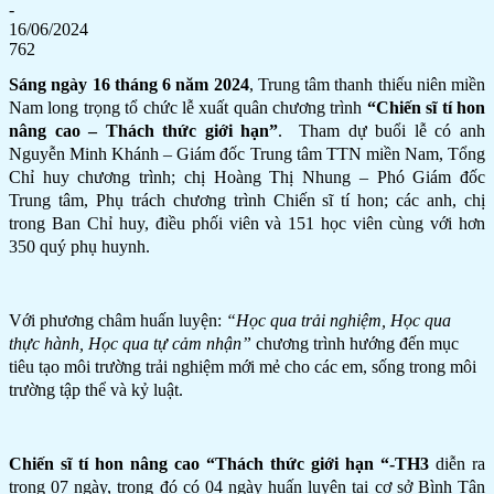
-
16/06/2024
762
Sáng ngày 16 tháng 6 năm 2024
, Trung tâm thanh thiếu niên miền
Nam long trọng tổ chức lễ xuất quân chương trình
“Chiến sĩ tí hon
nâng cao –
Thách thức giới hạn
”
. Tham dự buổi lễ có anh
Nguyễn Minh Khánh – Giám đốc Trung tâm TTN miền Nam, Tổng
Chỉ huy chương trình; chị Hoàng Thị Nhung – Phó Giám đốc
Trung tâm, Phụ trách chương trình Chiến sĩ tí hon; các anh, chị
trong Ban Chỉ huy, điều phối viên và 151 học viên cùng với hơn
350 quý phụ huynh.
Với phương châm huấn luyện:
“
Học qua trải nghiệm, Học qua
thực hành, Học qua tự cảm nhận”
chương trình hướng đến mục
tiêu tạo môi trường trải nghiệm mới mẻ cho các em, sống trong môi
trường tập thể và kỷ luật.
Chiến sĩ tí hon nâng cao “Thách thức giới hạn “-TH3
diễn ra
trong 07 ngày, trong đó có 04 ngày huấn luyện tại cơ sở Bình Tân