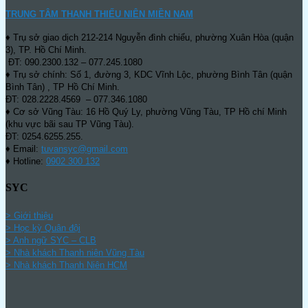
TRUNG TÂM THANH THIẾU NIÊN MIỀN NAM
♦ Trụ sở giao dịch 212-214 Nguyễn đình chiểu, phường Xuân Hòa (quận
3), TP. Hồ Chí Minh.
ĐT: 090.2300.132 – 077.245.1080
♦ Trụ sở chính: Số 1, đường 3, KDC Vĩnh Lộc, phường Bình Tân (quận
Bình Tân) , TP Hồ Chí Minh.
ĐT: 028.2228.4569 – 077.346.1080
♦ Cơ sở Vũng Tàu: 16 Hồ Quý Ly, phường Vũng Tàu, TP Hồ chí Minh
(khu vực bãi sau TP Vũng Tàu).
ĐT: 0254.6255.255.
♦ Email:
tuvansyc@gmail.com
♦ Hotline:
0902 300 132
SYC
> Giới thiệu
> Học kỳ Quân đội
>
Anh ngữ SYC – CLB
>
Nhà khách Thanh niên Vũng Tàu
>
Nhà khách Thanh Niên HCM