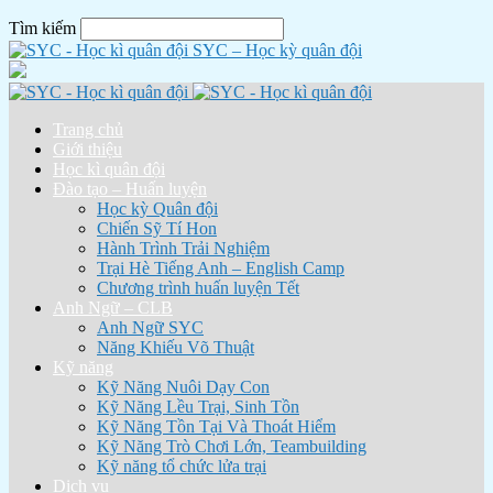
Tìm kiếm
SYC – Học kỳ quân đội
Trang chủ
Giới thiệu
Học kì quân đội
Đào tạo – Huấn luyện
Học kỳ Quân đội
Chiến Sỹ Tí Hon
Hành Trình Trải Nghiệm
Trại Hè Tiếng Anh – English Camp
Chương trình huấn luyện Tết
Anh Ngữ – CLB
Anh Ngữ SYC
Năng Khiếu Võ Thuật
Kỹ năng
Kỹ Năng Nuôi Dạy Con
Kỹ Năng Lều Trại, Sinh Tồn
Kỹ Năng Tồn Tại Và Thoát Hiểm
Kỹ Năng Trò Chơi Lớn, Teambuilding
Kỹ năng tổ chức lửa trại
Dịch vụ