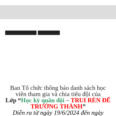
Trang Chủ
Hoạt động chuyên môn
Hoạt động chuyên môn
Học kì quân đội
DANH SÁCH TIỂU ĐỘI LỚP
HỌC KỲ QUÂN ĐỘI – TRUI
RÈN ĐỂ TRƯỞNG THÀNH
– HK2
Bởi
Nguyễn Trâm
-
18/06/2024
1119
Ban Tổ chức thông báo danh sách học
viên tham gia và chia tiểu đội của
Lớp
“
Học kỳ quân đội
–
TRUI RÈN ĐỂ
TRƯỞNG THÀNH
”
Diễn ra từ ngày 19/6/2024 đến ngày