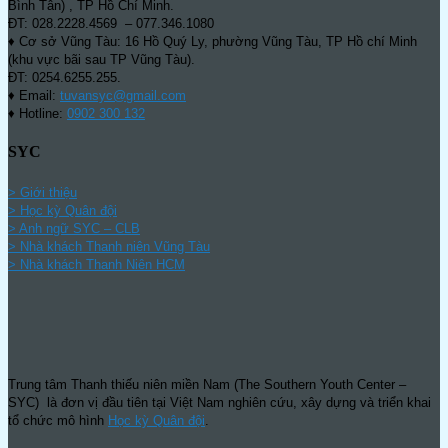
Bình Tân) , TP Hồ Chí Minh.
ĐT: 028.2228.4569 – 077.346.1080
♦ Cơ sở Vũng Tàu: 16 Hồ Quý Ly, phường Vũng Tàu, TP Hồ chí Minh
(khu vực bãi sau TP Vũng Tàu).
ĐT: 0254.6255.255.
♦ Email:
tuvansyc@gmail.com
♦ Hotline:
0902 300 132
SYC
> Giới thiệu
> Học kỳ Quân đội
>
Anh ngữ SYC – CLB
>
Nhà khách Thanh niên Vũng Tàu
>
Nhà khách Thanh Niên HCM
Trung tâm Thanh thiếu niên miền Nam (The Southern Youth Center –
SYC) là đơn vị đầu tiên tại Việt Nam nghiên cứu, xây dựng và triển khai
tổ chức mô hình
Học kỳ Quân đội
.