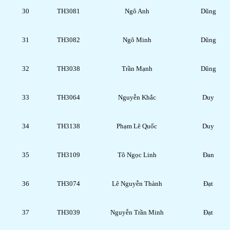
30
TH3081
Ngô Anh
Dũng
31
TH3082
Ngô Minh
Dũng
32
TH3038
Trần Mạnh
Dũng
33
TH3064
Nguyễn Khắc
Duy
34
TH3138
Phạm Lê Quốc
Duy
35
TH3109
Tô Ngọc Linh
Đan
36
TH3074
Lê Nguyễn Thành
Đạt
37
TH3039
Nguyễn Trần Minh
Đạt