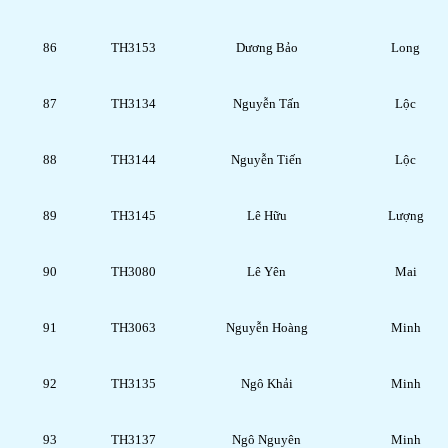
86
TH3153
Dương Bảo
Long
87
TH3134
Nguyễn Tấn
Lộc
88
TH3144
Nguyễn Tiến
Lộc
89
TH3145
Lê Hữu
Lượng
90
TH3080
Lê Yên
Mai
91
TH3063
Nguyễn Hoàng
Minh
92
TH3135
Ngô Khải
Minh
93
TH3137
Ngô Nguyên
Minh