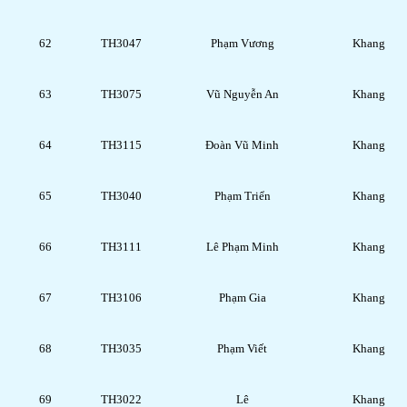
62
TH3047
Phạm Vương
Khang
63
TH3075
Vũ Nguyễn An
Khang
64
TH3115
Đoàn Vũ Minh
Khang
65
TH3040
Phạm Triển
Khang
66
TH3111
Lê Phạm Minh
Khang
67
TH3106
Phạm Gia
Khang
68
TH3035
Phạm Viết
Khang
69
TH3022
Lê
Khang