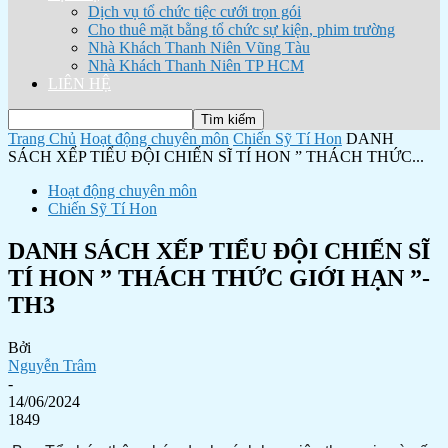
Dịch vụ tổ chức tiệc cưới trọn gói
Cho thuê mặt bằng tổ chức sự kiện, phim trường
Nhà Khách Thanh Niên Vũng Tàu
Nhà Khách Thanh Niên TP HCM
LIÊN HỆ
Trang Chủ
Hoạt động chuyên môn
Chiến Sỹ Tí Hon
DANH
SÁCH XẾP TIỂU ĐỘI CHIẾN SĨ TÍ HON ” THÁCH THỨC...
Hoạt động chuyên môn
Chiến Sỹ Tí Hon
DANH SÁCH XẾP TIỂU ĐỘI CHIẾN SĨ
TÍ HON ” THÁCH THỨC GIỚI HẠN ”-
TH3
Bởi
Nguyễn Trâm
-
14/06/2024
1849