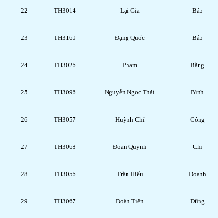
22
TH3014
Lại Gia
Bảo
23
TH3160
Đặng Quốc
Bảo
24
TH3026
Phạm
Bằng
25
TH3096
Nguyễn Ngọc Thái
Bình
26
TH3057
Huỳnh Chí
Công
27
TH3068
Đoàn Quỳnh
Chi
28
TH3056
Trần Hiểu
Doanh
29
TH3067
Đoàn Tiến
Dũng