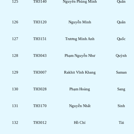
125
TH3140
Nguyễn Phùng Minh
Quân
126
TH3120
Nguyễn Minh
Quân
127
TH3151
Trương Minh Anh
Quốc
128
TH3043
Phạm Nguyễn Như
Quỳnh
129
TH3007
Rakhit Vĩnh Khang
Saman
130
TH3028
Phạm Hoàng
Sang
131
TH3170
Nguyễn Nhất
Sinh
132
TH3012
Hồ Chí
Tài