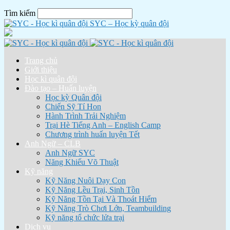
Tìm kiếm
SYC – Học kỳ quân đội
Trang chủ
Giới thiệu
Học kì quân đội
Đào tạo – Huấn luyện
Học kỳ Quân đội
Chiến Sỹ Tí Hon
Hành Trình Trải Nghiệm
Trại Hè Tiếng Anh – English Camp
Chương trình huấn luyện Tết
Anh Ngữ – CLB
Anh Ngữ SYC
Năng Khiếu Võ Thuật
Kỹ năng
Kỹ Năng Nuôi Dạy Con
Kỹ Năng Lều Trại, Sinh Tồn
Kỹ Năng Tồn Tại Và Thoát Hiểm
Kỹ Năng Trò Chơi Lớn, Teambuilding
Kỹ năng tổ chức lửa trại
Dịch vụ