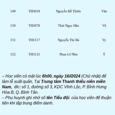
149
TH3019
Nguyễn Đỗ Thiên
Vân
150
TH3070
Thái Ngọc Hân
Vũ
151
TH3117
Nguyễn Thị Hà
Vy
152
TH3131
Phan Lê Như
Ý
– Học viên có mặt lúc
6h00, ngày 16//2024
(Chủ nhật) để
làm lễ xuất quân, Tại
Trung tâm Thanh thiếu niên miền
Nam,
đ/c: số 1, đường số 3, KDC Vĩnh Lộc, P. Bình Hưng
Hòa B, Q. Bình Tân.
– Phụ huynh ghi nhớ số
tên Tiểu đội
của học viên để thuận
tiện khi tập trung điểm danh.