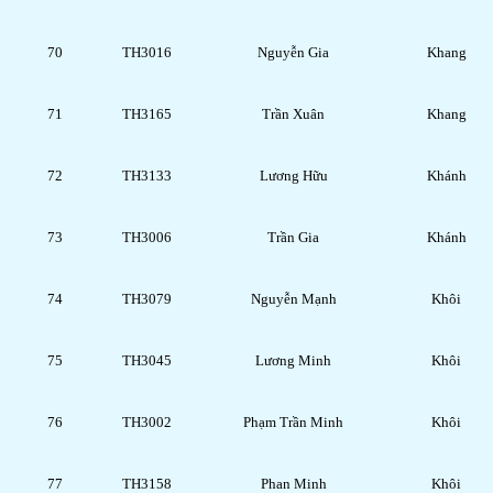
70
TH3016
Nguyễn Gia
Khang
71
TH3165
Trần Xuân
Khang
72
TH3133
Lương Hữu
Khánh
73
TH3006
Trần Gia
Khánh
74
TH3079
Nguyễn Mạnh
Khôi
75
TH3045
Lương Minh
Khôi
76
TH3002
Phạm Trần Minh
Khôi
77
TH3158
Phan Minh
Khôi