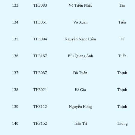
133
TH3083
Võ Triều Nhật
Tân
134
TH3051
Võ Xuân
Tiến
135
TH3094
Nguyễn Ngọc Cẩm
Tú
136
TH3167
Bùi Quang Anh
Tuấn
137
TH3087
Đỗ Tuấn
Thịnh
138
TH3021
Hà Gia
Thịnh
139
TH3112
Nguyễn Hưng
Thịnh
140
TH3152
Trần Trí
Thông