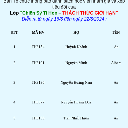
Ban Tổ chức
thông báo danh sách học viên tham gia và xếp
tiểu đội của
Lớp
“Chiến Sỹ Tí Hon
–
THÁCH THỨC GIỚI HẠN
”
Diễn ra từ ngày 16/6 đến ngày 22/6/2024 :
STT
MÃ HV
HỌ
TÊN
1
TH3154
Huỳnh Khánh
An
2
TH3101
Nguyễn Minh
Albert
3
TH3136
Nguyễn Hoàng Nam
An
4
TH3077
Nguyễn Hoàng Duy
An
5
TH3155
Trần Nhất Thiên
An