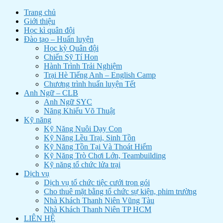
Trang chủ
Giới thiệu
Học kì quân đội
Đào tạo – Huấn luyện
Học kỳ Quân đội
Chiến Sỹ Tí Hon
Hành Trình Trải Nghiệm
Trại Hè Tiếng Anh – English Camp
Chương trình huấn luyện Tết
Anh Ngữ – CLB
Anh Ngữ SYC
Năng Khiếu Võ Thuật
Kỹ năng
Kỹ Năng Nuôi Dạy Con
Kỹ Năng Lều Trại, Sinh Tồn
Kỹ Năng Tồn Tại Và Thoát Hiểm
Kỹ Năng Trò Chơi Lớn, Teambuilding
Kỹ năng tổ chức lửa trại
Dịch vụ
Dịch vụ tổ chức tiệc cưới trọn gói
Cho thuê mặt bằng tổ chức sự kiện, phim trường
Nhà Khách Thanh Niên Vũng Tàu
Nhà Khách Thanh Niên TP HCM
LIÊN HỆ