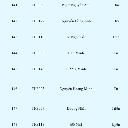
141
TH3069
Phạm Nguyễn Anh
Thư
142
TH3172
Nguyễn Hồng Ánh
Thy
143
TH3110
Tô Ngọc Bảo
Trân
144
TH3058
Cao Minh
Trí
145
TH3146
Lương Minh
Trí
146
TH3025
Nguyễn Hoàng Minh
Trí
147
TH3097
Dương Nhật
Triều
148
TH3118
Đỗ Nhã
Uyên