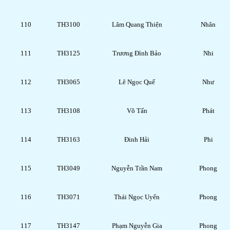
110
TH3100
Lâm Quang Thiện
Nhân
111
TH3125
Trương Đình Bảo
Nhi
112
TH3065
Lê Ngọc Quế
Như
113
TH3108
Võ Tấn
Phát
114
TH3163
Đinh Hải
Phi
115
TH3049
Nguyễn Trần Nam
Phong
116
TH3071
Thái Ngọc Uyển
Phong
117
TH3147
Phạm Nguyễn Gia
Phong