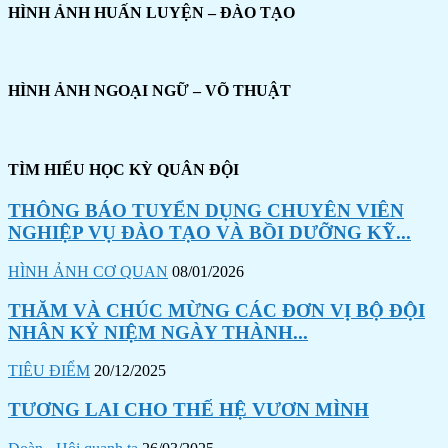
HÌNH ẢNH HUẤN LUYỆN – ĐÀO TẠO
HÌNH ẢNH NGOẠI NGỮ – VÕ THUẬT
TÌM HIỂU HỌC KỲ QUÂN ĐỘI
THÔNG BÁO TUYỂN DỤNG CHUYÊN VIÊN
NGHIỆP VỤ ĐÀO TẠO VÀ BỒI DƯỠNG KỸ...
HÌNH ẢNH CƠ QUAN
08/01/2026
THĂM VÀ CHÚC MỪNG CÁC ĐƠN VỊ BỘ ĐỘI
NHÂN KỶ NIỆM NGÀY THÀNH...
TIÊU ĐIỂM
20/12/2025
TƯƠNG LAI CHO THẾ HỆ VƯƠN MÌNH