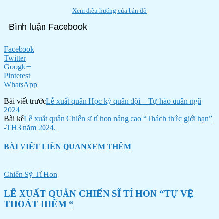
Xem điều hướng của bản đồ
Bình luận Facebook
Facebook
Twitter
Google+
Pinterest
WhatsApp
Bài viết trước
Lễ xuất quân Học kỳ quân đội – Tự hào quân ngũ
2024
Bài kế
Lễ xuất quân Chiến sĩ tí hon nâng cao “Thách thức giới hạn”
-TH3 năm 2024.
BÀI VIẾT LIÊN QUAN
XEM THÊM
Chiến Sỹ Tí Hon
LỄ XUẤT QUÂN CHIẾN SĨ TÍ HON “TỰ VỆ
THOÁT HIỂM “