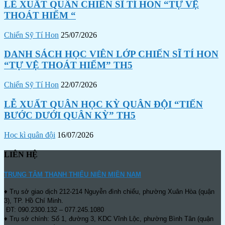
LỄ XUẤT QUÂN CHIẾN SĨ TÍ HON “TỰ VỆ
THOÁT HIỂM “
Chiến Sỹ Tí Hon
25/07/2026
DANH SÁCH HỌC VIÊN LỚP CHIẾN SĨ TÍ HON
“TỰ VỆ THOÁT HIỂM” TH5
Chiến Sỹ Tí Hon
22/07/2026
LỄ XUẤT QUÂN HỌC KỲ QUÂN ĐỘI “TIẾN
BƯỚC DƯỚI QUÂN KỲ” TH5
Học kì quân đội
16/07/2026
LIÊN HỆ
TRUNG TÂM THANH THIẾU NIÊN MIỀN NAM
♦ Trụ sở giao dịch 212-214 Nguyễn đình chiểu, phường Xuân Hòa (quận
3), TP. Hồ Chí Minh.
ĐT: 090.2300.132 – 077.245.1080
♦ Trụ sở chính: Số 1, đường 3, KDC Vĩnh Lộc, phường Bình Tân (quận