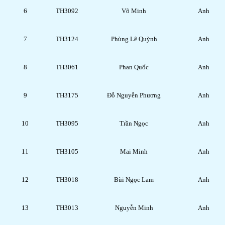
6
TH3092
Võ Minh
Anh
7
TH3124
Phùng Lê Quỳnh
Anh
8
TH3061
Phan Quốc
Anh
9
TH3175
Đỗ Nguyễn Phương
Anh
10
TH3095
Trần Ngọc
Anh
11
TH3105
Mai Minh
Anh
12
TH3018
Bùi Ngọc Lam
Anh
13
TH3013
Nguyễn Minh
Anh