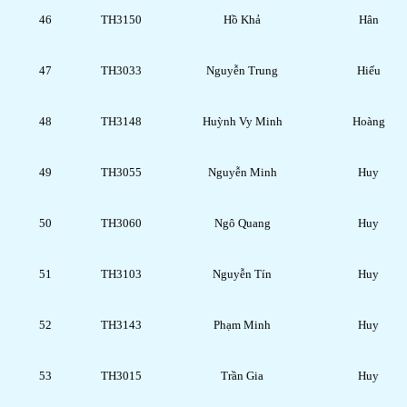
46
TH3150
Hồ Khả
Hân
47
TH3033
Nguyễn Trung
Hiếu
48
TH3148
Huỳnh Vy Minh
Hoàng
49
TH3055
Nguyễn Minh
Huy
50
TH3060
Ngô Quang
Huy
51
TH3103
Nguyễn Tín
Huy
52
TH3143
Phạm Minh
Huy
53
TH3015
Trần Gia
Huy