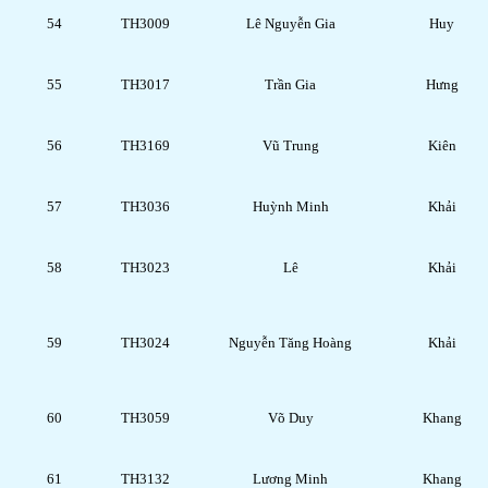
54
TH3009
Lê Nguyễn Gia
Huy
55
TH3017
Trần Gia
Hưng
56
TH3169
Vũ Trung
Kiên
57
TH3036
Huỳnh Minh
Khải
58
TH3023
Lê
Khải
59
TH3024
Nguyễn Tăng Hoàng
Khải
60
TH3059
Võ Duy
Khang
61
TH3132
Lương Minh
Khang