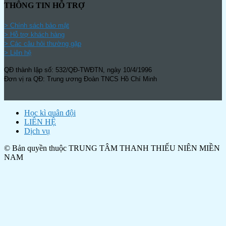
THÔNG TIN HỖ TRỢ
>
Chính sách bảo mật
> Hỗ trợ khách hàng
> Các câu hỏi thường gặp
> Liên hệ
QĐ thành lập số: 532/QĐ-TWĐTN, ngày 10/4/1996
Đơn vị ra QĐ: Trung ương Đoàn TNCS Hồ Chí Minh
Học kì quân đội
LIÊN HỆ
Dịch vụ
© Bản quyền thuộc TRUNG TÂM THANH THIẾU NIÊN MIỀN
NAM