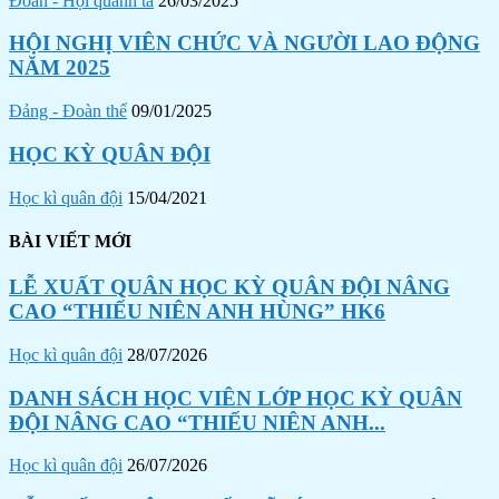
Đoàn - Hội quanh ta
26/03/2025
HỘI NGHỊ VIÊN CHỨC VÀ NGƯỜI LAO ĐỘNG
NĂM 2025
Đảng - Đoàn thể
09/01/2025
HỌC KỲ QUÂN ĐỘI
Học kì quân đội
15/04/2021
BÀI VIẾT MỚI
LỄ XUẤT QUÂN HỌC KỲ QUÂN ĐỘI NÂNG
CAO “THIẾU NIÊN ANH HÙNG” HK6
Học kì quân đội
28/07/2026
DANH SÁCH HỌC VIÊN LỚP HỌC KỲ QUÂN
ĐỘI NÂNG CAO “THIẾU NIÊN ANH...
Học kì quân đội
26/07/2026