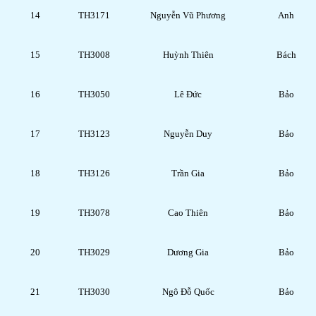
14
TH3171
Nguyễn Vũ Phương
Anh
15
TH3008
Huỳnh Thiên
Bách
16
TH3050
Lê Đức
Bảo
17
TH3123
Nguyễn Duy
Bảo
18
TH3126
Trần Gia
Bảo
19
TH3078
Cao Thiên
Bảo
20
TH3029
Dương Gia
Bảo
21
TH3030
Ngô Đỗ Quốc
Bảo