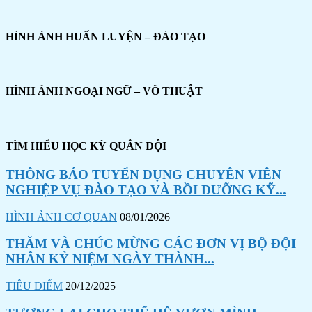
HÌNH ẢNH HUẤN LUYỆN – ĐÀO TẠO
HÌNH ẢNH NGOẠI NGỮ – VÕ THUẬT
TÌM HIỂU HỌC KỲ QUÂN ĐỘI
THÔNG BÁO TUYỂN DỤNG CHUYÊN VIÊN
NGHIỆP VỤ ĐÀO TẠO VÀ BỒI DƯỠNG KỸ...
HÌNH ẢNH CƠ QUAN
08/01/2026
THĂM VÀ CHÚC MỪNG CÁC ĐƠN VỊ BỘ ĐỘI
NHÂN KỶ NIỆM NGÀY THÀNH...
TIÊU ĐIỂM
20/12/2025