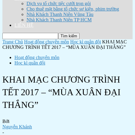
Dịch vụ tổ chức tiệc cưới trọn gói
Cho thuê mặt bằng tổ chức sự kiện, phim trường
Nhà Khách Thanh Niên Vũng Tàu
Nhà Khách Thanh Niên TP HCM
LIÊN HỆ
Trang Chủ
Hoạt động chuyên môn
Học kì quân đội
KHAI MẠC
CHƯƠNG TRÌNH TẾT 2017 – “MÙA XUÂN ĐẠI THẮNG”
Hoạt động chuyên môn
Học kì quân đội
KHAI MẠC CHƯƠNG TRÌNH
TẾT 2017 – “MÙA XUÂN ĐẠI
THẮNG”
Bởi
Nguyễn Khánh
-