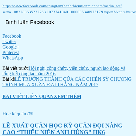
https://www.facebook.com/trungtamthanhthieunienmiennam/media_set?
set=a.1082283635232763.1073741840.100003534097517&type=3&pnref=stor
Bình luận Facebook
Facebook
Twitter
Google+
Pinterest
WhatsApp
Bài viết trước
Hội nghị công chức, viên chức, người lao động và
tổng kết công tác năm 2016
Bài kế
LỄ TRƯỞNG THÀNH CỦA CÁC CHIẾN SỸ CHƯƠNG
TRÌNH MÙA XUÂN ĐẠI THẮNG NĂM 2017
BÀI VIẾT LIÊN QUAN
XEM THÊM
Học kì quân đội
LỄ XUẤT QUÂN HỌC KỲ QUÂN ĐỘI NÂNG
CAO “THIẾU NIÊN ANH HÙNG” HK6