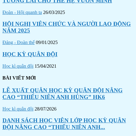
TƯƠNG LAI CHO THẾ HỆ VƯƠN MÌNH
Đoàn - Hội quanh ta
26/03/2025
HỘI NGHỊ VIÊN CHỨC VÀ NGƯỜI LAO ĐỘNG
NĂM 2025
Đảng - Đoàn thể
09/01/2025
HỌC KỲ QUÂN ĐỘI
Học kì quân đội
15/04/2021
BÀI VIẾT MỚI
LỄ XUẤT QUÂN HỌC KỲ QUÂN ĐỘI NÂNG
CAO “THIẾU NIÊN ANH HÙNG” HK6
Học kì quân đội
28/07/2026
DANH SÁCH HỌC VIÊN LỚP HỌC KỲ QUÂN
ĐỘI NÂNG CAO “THIẾU NIÊN ANH...