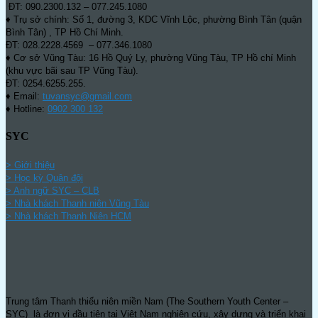
ĐT: 090.2300.132 – 077.245.1080
♦ Trụ sở chính: Số 1, đường 3, KDC Vĩnh Lộc, phường Bình Tân (quận
Bình Tân) , TP Hồ Chí Minh.
ĐT: 028.2228.4569 – 077.346.1080
♦ Cơ sở Vũng Tàu: 16 Hồ Quý Ly, phường Vũng Tàu, TP Hồ chí Minh
(khu vực bãi sau TP Vũng Tàu).
ĐT: 0254.6255.255.
♦ Email:
tuvansyc@gmail.com
♦ Hotline:
0902 300 132
SYC
> Giới thiệu
> Học kỳ Quân đội
>
Anh ngữ SYC – CLB
>
Nhà khách Thanh niên Vũng Tàu
>
Nhà khách Thanh Niên HCM
Trung tâm Thanh thiếu niên miền Nam (The Southern Youth Center –
SYC) là đơn vị đầu tiên tại Việt Nam nghiên cứu, xây dựng và triển khai