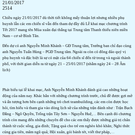
21/01/2017
2514
Chiều ngày 21/01/2017 dù thời tiết không mấy thuận lợi nhưng nhiều phụ
huynh lẫn các em chiến sĩ vẫn đến tham dự đầy đủ Lễ khai mạc chương trình
Tết 2017 mang tên Mùa xuân đại thắng tại Trung tâm Thanh thiếu niên miền
Nam – cơ sở Bình Tân.
Đến dự có anh Nguyễn Minh Khánh – GĐ Trung tâm, Trưởng ban chỉ đạo cùng
anh Nguyễn Tuấn Hùng – PGĐ Trung tâm. Ngoài ra còn có đông đảo quý vị
phụ huynh và đặc biệt là sự có mặt của 64 chiến sĩ đến từ trong và ngoài thành
phố, với thời gian diễn ra từ ngày 21 – 25/01/2017 (nhằm ngày 24 – 28 Âm
lịch)
Phát biểu tại lễ khai mạc, Anh Nguyễn Minh Khánh đánh giá cao những hoạt
động của năm nay. Khác hẳn với những chương trình trước, chủ đề được gợi mở
và ấn tượng hơn bên cạnh những trò chơi teambuilding, các em còn được học
hỏi, tìm hiểu và tham gia vào dòng lịch sử của những trận đánh như : Trận Bạch
Đằng – Ngô Quyền, Trống trận Tây Sơn – Nguyễn Huệ,… Bên cạnh đó chương
trình còn mang đến những chuyên đề cho các em thấy được những giá trị chân
thành từ cuộc sống, gia đình; Tặng quà cho trẻ em nghèo khó khăn; Nghi thức
cúng gia tiên, mâm ngũ quả; Hội xuân, gói bánh tét, viết thư pháp,…