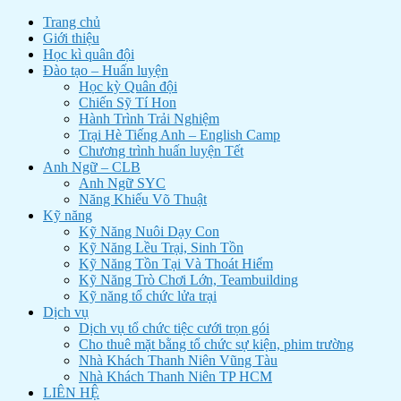
Trang chủ
Giới thiệu
Học kì quân đội
Đào tạo – Huấn luyện
Học kỳ Quân đội
Chiến Sỹ Tí Hon
Hành Trình Trải Nghiệm
Trại Hè Tiếng Anh – English Camp
Chương trình huấn luyện Tết
Anh Ngữ – CLB
Anh Ngữ SYC
Năng Khiếu Võ Thuật
Kỹ năng
Kỹ Năng Nuôi Dạy Con
Kỹ Năng Lều Trại, Sinh Tồn
Kỹ Năng Tồn Tại Và Thoát Hiểm
Kỹ Năng Trò Chơi Lớn, Teambuilding
Kỹ năng tổ chức lửa trại
Dịch vụ
Dịch vụ tổ chức tiệc cưới trọn gói
Cho thuê mặt bằng tổ chức sự kiện, phim trường
Nhà Khách Thanh Niên Vũng Tàu
Nhà Khách Thanh Niên TP HCM
LIÊN HỆ