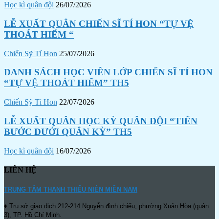
Học kì quân đội
26/07/2026
LỄ XUẤT QUÂN CHIẾN SĨ TÍ HON “TỰ VỆ
THOÁT HIỂM “
Chiến Sỹ Tí Hon
25/07/2026
DANH SÁCH HỌC VIÊN LỚP CHIẾN SĨ TÍ HON
“TỰ VỆ THOÁT HIỂM” TH5
Chiến Sỹ Tí Hon
22/07/2026
LỄ XUẤT QUÂN HỌC KỲ QUÂN ĐỘI “TIẾN
BƯỚC DƯỚI QUÂN KỲ” TH5
Học kì quân đội
16/07/2026
LIÊN HỆ
TRUNG TÂM THANH THIẾU NIÊN MIỀN NAM
♦ Trụ sở giao dịch 212-214 Nguyễn đình chiểu, phường Xuân Hòa (quận
3), TP. Hồ Chí Minh.