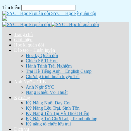
Tìm kiếm
SYC – Học kỳ quân đội
Trang chủ
Giới thiệu
Học kì quân đội
Đào tạo – Huấn luyện
Học kỳ Quân đội
Chiến Sỹ Tí Hon
Hành Trình Trải Nghiệm
Trại Hè Tiếng Anh – English Camp
Chương trình huấn luyện Tết
Anh Ngữ – CLB
Anh Ngữ SYC
Năng Khiếu Võ Thuật
Kỹ năng
Kỹ Năng Nuôi Dạy Con
Kỹ Năng Lều Trại, Sinh Tồn
Kỹ Năng Tồn Tại Và Thoát Hiểm
Kỹ Năng Trò Chơi Lớn, Teambuilding
Kỹ năng tổ chức lửa trại
Dịch vụ