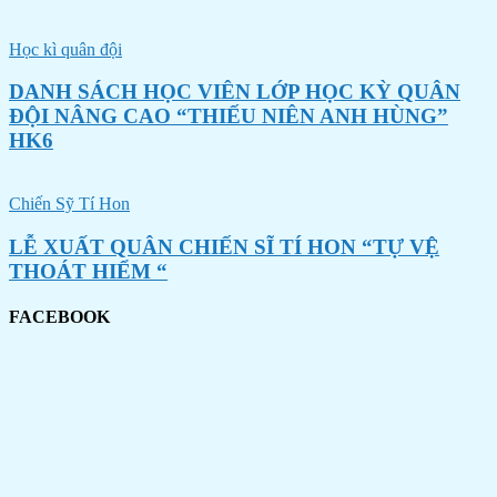
Học kì quân đội
DANH SÁCH HỌC VIÊN LỚP HỌC KỲ QUÂN
ĐỘI NÂNG CAO “THIẾU NIÊN ANH HÙNG”
HK6
Chiến Sỹ Tí Hon
LỄ XUẤT QUÂN CHIẾN SĨ TÍ HON “TỰ VỆ
THOÁT HIỂM “
FACEBOOK