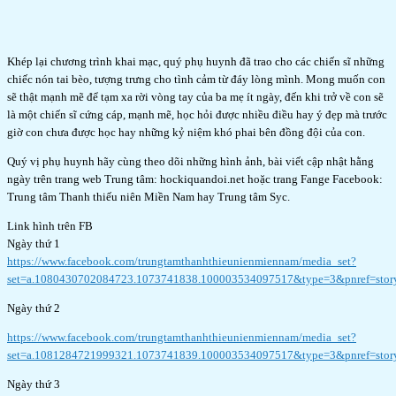
Khép lại chương trình khai mạc, quý phụ huynh đã trao cho các chiến sĩ những
chiếc nón tai bèo, tượng trưng cho tình cảm từ đáy lòng mình. Mong muốn con
sẽ thật mạnh mẽ để tạm xa rời vòng tay của ba mẹ ít ngày, đến khi trở về con sẽ
là một chiến sĩ cứng cáp, mạnh mẽ, học hỏi được nhiều điều hay ý đẹp mà trước
giờ con chưa được học hay những kỷ niệm khó phai bên đồng đội của con.
Quý vị phụ huynh hãy cùng theo dõi những hình ảnh, bài viết cập nhật hằng
ngày trên trang web Trung tâm: hockiquandoi.net hoặc trang Fange Facebook:
Trung tâm Thanh thiếu niên Miền Nam hay Trung tâm Syc.
Link hình trên FB
Ngày thứ 1
https://www.facebook.com/trungtamthanhthieunienmiennam/media_set?
set=a.1080430702084723.1073741838.100003534097517&type=3&pnref=stor
Ngày thứ 2
https://www.facebook.com/trungtamthanhthieunienmiennam/media_set?
set=a.1081284721999321.1073741839.100003534097517&type=3&pnref=stor
Ngày thứ 3