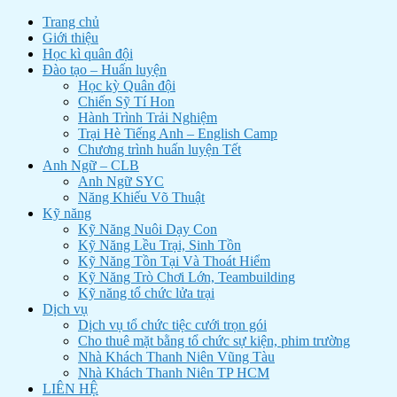
Trang chủ
Giới thiệu
Học kì quân đội
Đào tạo – Huấn luyện
Học kỳ Quân đội
Chiến Sỹ Tí Hon
Hành Trình Trải Nghiệm
Trại Hè Tiếng Anh – English Camp
Chương trình huấn luyện Tết
Anh Ngữ – CLB
Anh Ngữ SYC
Năng Khiếu Võ Thuật
Kỹ năng
Kỹ Năng Nuôi Dạy Con
Kỹ Năng Lều Trại, Sinh Tồn
Kỹ Năng Tồn Tại Và Thoát Hiểm
Kỹ Năng Trò Chơi Lớn, Teambuilding
Kỹ năng tổ chức lửa trại
Dịch vụ
Dịch vụ tổ chức tiệc cưới trọn gói
Cho thuê mặt bằng tổ chức sự kiện, phim trường
Nhà Khách Thanh Niên Vũng Tàu
Nhà Khách Thanh Niên TP HCM
LIÊN HỆ