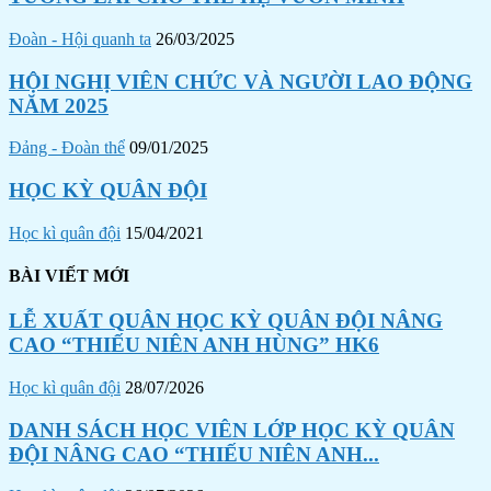
Đoàn - Hội quanh ta
26/03/2025
HỘI NGHỊ VIÊN CHỨC VÀ NGƯỜI LAO ĐỘNG
NĂM 2025
Đảng - Đoàn thể
09/01/2025
HỌC KỲ QUÂN ĐỘI
Học kì quân đội
15/04/2021
BÀI VIẾT MỚI
LỄ XUẤT QUÂN HỌC KỲ QUÂN ĐỘI NÂNG
CAO “THIẾU NIÊN ANH HÙNG” HK6
Học kì quân đội
28/07/2026
DANH SÁCH HỌC VIÊN LỚP HỌC KỲ QUÂN
ĐỘI NÂNG CAO “THIẾU NIÊN ANH...