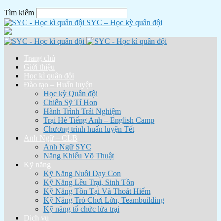
Tìm kiếm
SYC – Học kỳ quân đội
Trang chủ
Giới thiệu
Học kì quân đội
Đào tạo – Huấn luyện
Học kỳ Quân đội
Chiến Sỹ Tí Hon
Hành Trình Trải Nghiệm
Trại Hè Tiếng Anh – English Camp
Chương trình huấn luyện Tết
Anh Ngữ – CLB
Anh Ngữ SYC
Năng Khiếu Võ Thuật
Kỹ năng
Kỹ Năng Nuôi Dạy Con
Kỹ Năng Lều Trại, Sinh Tồn
Kỹ Năng Tồn Tại Và Thoát Hiểm
Kỹ Năng Trò Chơi Lớn, Teambuilding
Kỹ năng tổ chức lửa trại
Dịch vụ