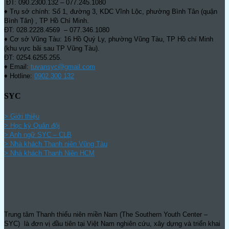
ĐT: 090.2300.132 – 077.245.1080
♦ Trụ sở chính: Số 1, đường 3, KDC Vĩnh Lộc, phường Bình Tân (quận
Bình Tân) , TP Hồ Chí Minh.
ĐT: 028.2228.4569 – 077.346.1080
♦ Cơ sở Vũng Tàu: 16 Hồ Quý Ly, phường Vũng Tàu, TP Hồ chí Minh
(khu vực bãi sau TP Vũng Tàu).
ĐT: 0254.6255.255.
♦ Email:
tuvansyc@gmail.com
♦ Hotline:
0902 300 132
SYC
> Giới thiệu
> Học kỳ Quân đội
>
Anh ngữ SYC – CLB
>
Nhà khách Thanh niên Vũng Tàu
>
Nhà khách Thanh Niên HCM
Trung tâm Thanh thiếu niên miền Nam (The Southern Youth Center –
SYC) là đơn vị đầu tiên tại Việt Nam nghiên cứu, xây dựng và triển khai