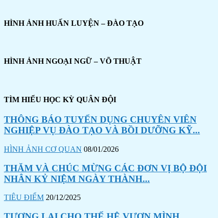
HÌNH ẢNH HUẤN LUYỆN – ĐÀO TẠO
HÌNH ẢNH NGOẠI NGỮ – VÕ THUẬT
TÌM HIỂU HỌC KỲ QUÂN ĐỘI
THÔNG BÁO TUYỂN DỤNG CHUYÊN VIÊN
NGHIỆP VỤ ĐÀO TẠO VÀ BỒI DƯỠNG KỸ...
HÌNH ẢNH CƠ QUAN
08/01/2026
THĂM VÀ CHÚC MỪNG CÁC ĐƠN VỊ BỘ ĐỘI
NHÂN KỶ NIỆM NGÀY THÀNH...
TIÊU ĐIỂM
20/12/2025
TƯƠNG LAI CHO THẾ HỆ VƯƠN MÌNH