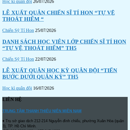
Học kì quân đội
26/07/2026
LỄ XUẤT QUÂN CHIẾN SĨ TÍ HON “TỰ VỆ
THOÁT HIỂM “
Chiến Sỹ Tí Hon
25/07/2026
DANH SÁCH HỌC VIÊN LỚP CHIẾN SĨ TÍ HON
“TỰ VỆ THOÁT HIỂM” TH5
Chiến Sỹ Tí Hon
22/07/2026
LỄ XUẤT QUÂN HỌC KỲ QUÂN ĐỘI “TIẾN
BƯỚC DƯỚI QUÂN KỲ” TH5
Học kì quân đội
16/07/2026
LIÊN HỆ
TRUNG TÂM THANH THIẾU NIÊN MIỀN NAM
♦ Trụ sở giao dịch 212-214 Nguyễn đình chiểu, phường Xuân Hòa (quận
3), TP. Hồ Chí Minh.