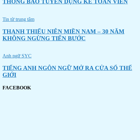
THÔNG BÁO TUYỂN DỤNG KẾ TOÁN VIÊN
Tin từ trung tâm
THANH THIẾU NIÊN MIỀN NAM – 30 NĂM
KHÔNG NGỪNG TIẾN BƯỚC
Anh ngữ SYC
TIẾNG ANH NGÔN NGỮ MỞ RA CỬA SỔ THẾ
GIỚI
FACEBOOK