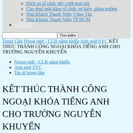
Dịch vụ tổ chức tiệc cưới trọn gói
Cho thuê mặt bằng tổ chức sự kiện, phim trường
Nhà Khách Thanh Niên Vũng Tàu
Nhà Khách Thanh Niên TP HCM
LIÊN HỆ
Trang Chủ
Ngoại ngữ - CLB năng khiếu
Anh ngữ SYC
KẾT
THÚC THÀNH CÔNG NGOẠI KHÓA TIẾNG ANH CHO
TRƯỜNG NGUYỄN KHUYẾN
Ngoại ngữ - CLB năng khiếu
Anh ngữ SYC
Tin từ trung tâm
KẾT THÚC THÀNH CÔNG
NGOẠI KHÓA TIẾNG ANH
CHO TRƯỜNG NGUYỄN
KHUYẾN