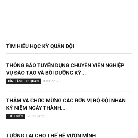
TÌM HIỂU HỌC KỲ QUÂN ĐỘI
THÔNG BÁO TUYỂN DỤNG CHUYÊN VIÊN NGHIỆP
VỤ ĐÀO TẠO VÀ BỒI DƯỠNG KỸ...
08/01/2026
HÌNH ẢNH CƠ QUAN
THĂM VÀ CHÚC MỪNG CÁC ĐƠN VỊ BỘ ĐỘI NHÂN
KỶ NIỆM NGÀY THÀNH...
20/12/2025
TIÊU ĐIỂM
TƯƠNG LAI CHO THẾ HỆ VƯƠN MÌNH