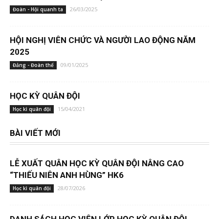
26/03/2025
Đoàn - Hội quanh ta
HỘI NGHỊ VIÊN CHỨC VÀ NGƯỜI LAO ĐỘNG NĂM
2025
09/01/2025
Đảng - Đoàn thể
HỌC KỲ QUÂN ĐỘI
15/04/2021
Học kì quân đội
BÀI VIẾT MỚI
LỄ XUẤT QUÂN HỌC KỲ QUÂN ĐỘI NÂNG CAO
“THIẾU NIÊN ANH HÙNG” HK6
28/07/2026
Học kì quân đội