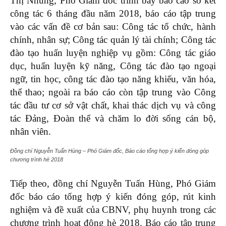
Thị Nhung, Phó Giám đốc trình bày báo cáo sơ kết
công tác 6 tháng đầu năm 2018, báo cáo tập trung
vào các vấn đề cơ bản sau: Công tác tổ chức, hành
chính, nhân sự; Công tác quản lý tài chính; Công tác
đào tạo huấn luyện nghiệp vụ gồm: Công tác giáo
dục, huấn luyện kỹ năng, Công tác đào tạo ngoại
ngữ, tin học, công tác đào tạo năng khiếu, văn hóa,
thể thao; ngoài ra báo cáo còn tập trung vào Công
tác đầu tư cơ sở vật chất, khai thác dịch vụ và công
tác Đảng, Đoàn thể và chăm lo đời sống cán bộ,
nhân viên.
Đồng chí Nguyễn Tuấn Hùng – Phó Giám đốc, Báo cáo tổng hợp ý kiến đóng góp
chương trình hè 2018
Tiếp theo, đồng chí Nguyễn Tuấn Hùng, Phó Giám
đốc báo cáo tổng hợp ý kiến đóng góp, rút kinh
nghiệm và đề xuất của CBNV, phụ huynh trong các
chương trình hoạt động hè 2018. Báo cáo tập trung