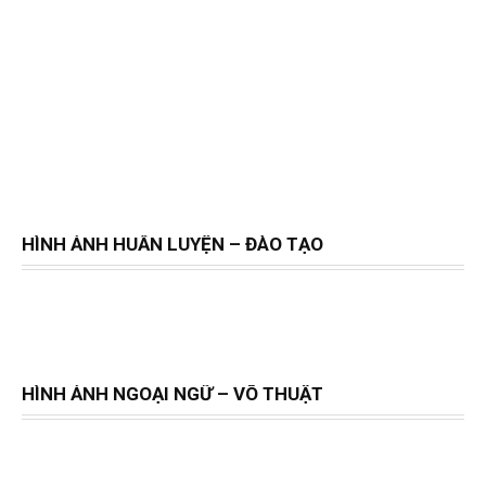
HÌNH ẢNH HUẤN LUYỆN – ĐÀO TẠO
HÌNH ẢNH NGOẠI NGỮ – VÕ THUẬT