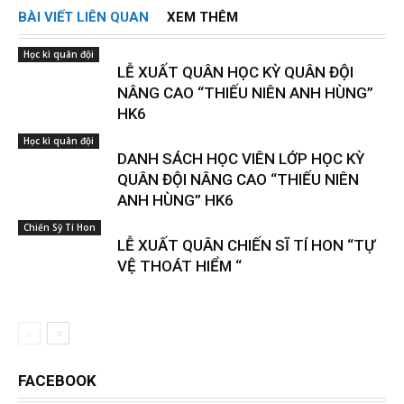
BÀI VIẾT LIÊN QUAN
XEM THÊM
Học kì quân đội
LỄ XUẤT QUÂN HỌC KỲ QUÂN ĐỘI
NÂNG CAO “THIẾU NIÊN ANH HÙNG”
HK6
Học kì quân đội
DANH SÁCH HỌC VIÊN LỚP HỌC KỲ
QUÂN ĐỘI NÂNG CAO “THIẾU NIÊN
ANH HÙNG” HK6
Chiến Sỹ Tí Hon
LỄ XUẤT QUÂN CHIẾN SĨ TÍ HON “TỰ
VỆ THOÁT HIỂM “
FACEBOOK