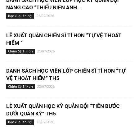
DANH SÁCH HỌC VIÊN LỚP HỌC KỲ QUÂN ĐỘI
NÂNG CAO “THIẾU NIÊN ANH...
26/07/2026
Học kì quân đội
LỄ XUẤT QUÂN CHIẾN SĨ TÍ HON “TỰ VỆ THOÁT
HIỂM “
25/07/2026
Chiến Sỹ Tí Hon
DANH SÁCH HỌC VIÊN LỚP CHIẾN SĨ TÍ HON “TỰ
VỆ THOÁT HIỂM” TH5
22/07/2026
Chiến Sỹ Tí Hon
LỄ XUẤT QUÂN HỌC KỲ QUÂN ĐỘI “TIẾN BƯỚC
DƯỚI QUÂN KỲ” TH5
16/07/2026
Học kì quân đội