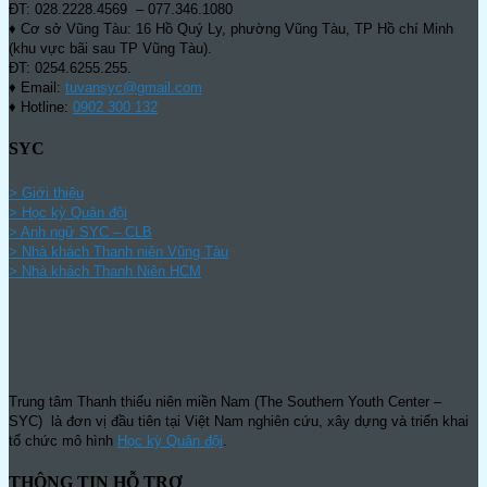
ĐT: 028.2228.4569 – 077.346.1080
♦ Cơ sở Vũng Tàu: 16 Hồ Quý Ly, phường Vũng Tàu, TP Hồ chí Minh
(khu vực bãi sau TP Vũng Tàu).
ĐT: 0254.6255.255.
♦ Email:
tuvansyc@gmail.com
♦ Hotline:
0902 300 132
SYC
> Giới thiệu
> Học kỳ Quân đội
>
Anh ngữ SYC – CLB
>
Nhà khách Thanh niên Vũng Tàu
>
Nhà khách Thanh Niên HCM
Trung tâm Thanh thiếu niên miền Nam (The Southern Youth Center –
SYC) là đơn vị đầu tiên tại Việt Nam nghiên cứu, xây dựng và triển khai
tổ chức mô hình
Học kỳ Quân đội
.
THÔNG TIN HỖ TRỢ