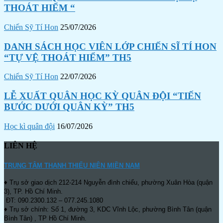
THOÁT HIỂM “
Chiến Sỹ Tí Hon
25/07/2026
DANH SÁCH HỌC VIÊN LỚP CHIẾN SĨ TÍ HON
“TỰ VỆ THOÁT HIỂM” TH5
Chiến Sỹ Tí Hon
22/07/2026
LỄ XUẤT QUÂN HỌC KỲ QUÂN ĐỘI “TIẾN
BƯỚC DƯỚI QUÂN KỲ” TH5
Học kì quân đội
16/07/2026
LIÊN HỆ
TRUNG TÂM THANH THIẾU NIÊN MIỀN NAM
♦ Trụ sở giao dịch 212-214 Nguyễn đình chiểu, phường Xuân Hòa (quận
3), TP. Hồ Chí Minh.
ĐT: 090.2300.132 – 077.245.1080
♦ Trụ sở chính: Số 1, đường 3, KDC Vĩnh Lộc, phường Bình Tân (quận
Bình Tân) , TP Hồ Chí Minh.