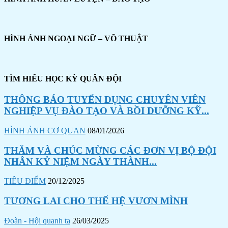
HÌNH ẢNH NGOẠI NGỮ – VÕ THUẬT
TÌM HIỂU HỌC KỲ QUÂN ĐỘI
THÔNG BÁO TUYỂN DỤNG CHUYÊN VIÊN
NGHIỆP VỤ ĐÀO TẠO VÀ BỒI DƯỠNG KỸ...
HÌNH ẢNH CƠ QUAN
08/01/2026
THĂM VÀ CHÚC MỪNG CÁC ĐƠN VỊ BỘ ĐỘI
NHÂN KỶ NIỆM NGÀY THÀNH...
TIÊU ĐIỂM
20/12/2025
TƯƠNG LAI CHO THẾ HỆ VƯƠN MÌNH
Đoàn - Hội quanh ta
26/03/2025