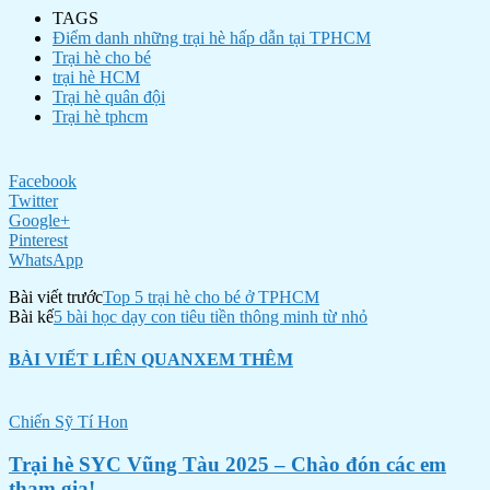
TAGS
Điểm danh những trại hè hấp dẫn tại TPHCM
Trại hè cho bé
trại hè HCM
Trại hè quân đội
Trại hè tphcm
Facebook
Twitter
Google+
Pinterest
WhatsApp
Bài viết trước
Top 5 trại hè cho bé ở TPHCM
Bài kế
5 bài học dạy con tiêu tiền thông minh từ nhỏ
BÀI VIẾT LIÊN QUAN
XEM THÊM
Chiến Sỹ Tí Hon
Trại hè SYC Vũng Tàu 2025 – Chào đón các em
tham gia!