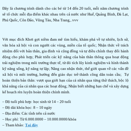
Đây là chương trình dành cho các bé từ 14 đến 20 tuổi, mỗi năm chương trình
sẽ tổ chức mỗi địa điểm khác nhau trên cả nước như Huế, Quảng Bình, Đà Lạt,
Phú Quốc, Côn Đảo, Vũng Tàu, Nha Trang,..vvv
Với mục đích Khơi gợi niềm đam mê tìm hiểu, khám phá về tự nhiên, lịch sử,
văn hóa xã hội và con người các vùng, miền của tổ quốc; Nhận thức về trách
nhiệm đối với bản thân, gia đình và cộng đồng và tự điều chỉnh thay đổi hành
động cho phù hợp; Phát triển các kỹ năng của bản thân thông qua hoạt động
trải nghiệm trong môi trường thực tế, từ đó tích lũy kinh nghiệm và hình thành
kỹ năng sống, kỹ năng tự lập; Nâng cao nhận thức, thế giới quan về các vấn đề
xã hội và môi trường, hướng đến giáo dục trở thành công dân toàn cầu; Tự
hoàn thiện bản thân: vượt qua giới hạn của cá nhân qua từng thử thách, bộc lộ
khả năng của cá nhân qua các hoạt động; Nhận biết những hạn chế và xây dựng
kế hoạch rèn luyện hoàn thiện chính mình.
– Độ tuổi phù hợp: học sinh từ 14 – 20 tuổi
– Độ dài khóa học: 8 – 10 ngày
– Địa điểm: Các tỉnh trên cả nước
– Học phí: Từ 6.000.0000 – 10.000.0000/khóa
– Tham khảo:
Tại đây