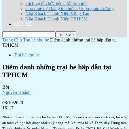
Dịch vụ tổ chức tiệc cưới trọn gói
Cho thuê mặt bằng tổ chức sự kiện, phim trường
Nhà Khách Thanh Niên Vũng Tàu
Nhà Khách Thanh Niên TP HCM
LIÊN HỆ
Trang Chủ
Trại hè cho bé
Điểm danh những trại hè hấp dẫn tại
TPHCM
Trại hè cho bé
Điểm danh những trại hè hấp dẫn tại
TPHCM
Bởi
Nguyễn Khánh
-
08/10/2020
16117
Nhiều bố mẹ tìm trại hè cho bé tại TPHCM, để con có một sân chơi vui, bổ ích,
an toàn và học hỏi được nhiều kỹ năng mỗi khi mùa hè về. Dưới đây Trung tâm
Thanh thiếu niên miền Nam – Trương ương Đoàn TNCS Hồ Chí Minh giới