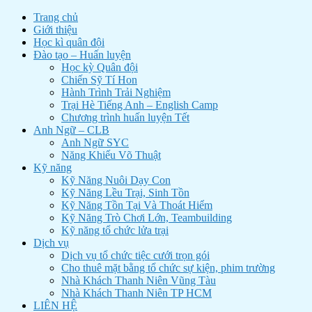
Trang chủ
Giới thiệu
Học kì quân đội
Đào tạo – Huấn luyện
Học kỳ Quân đội
Chiến Sỹ Tí Hon
Hành Trình Trải Nghiệm
Trại Hè Tiếng Anh – English Camp
Chương trình huấn luyện Tết
Anh Ngữ – CLB
Anh Ngữ SYC
Năng Khiếu Võ Thuật
Kỹ năng
Kỹ Năng Nuôi Dạy Con
Kỹ Năng Lều Trại, Sinh Tồn
Kỹ Năng Tồn Tại Và Thoát Hiểm
Kỹ Năng Trò Chơi Lớn, Teambuilding
Kỹ năng tổ chức lửa trại
Dịch vụ
Dịch vụ tổ chức tiệc cưới trọn gói
Cho thuê mặt bằng tổ chức sự kiện, phim trường
Nhà Khách Thanh Niên Vũng Tàu
Nhà Khách Thanh Niên TP HCM
LIÊN HỆ