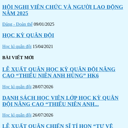
HỘI NGHỊ VIÊN CHỨC VÀ NGƯỜI LAO ĐỘNG
NĂM 2025
Đảng - Đoàn thể
09/01/2025
HỌC KỲ QUÂN ĐỘI
Học kì quân đội
15/04/2021
BÀI VIẾT MỚI
LỄ XUẤT QUÂN HỌC KỲ QUÂN ĐỘI NÂNG
CAO “THIẾU NIÊN ANH HÙNG” HK6
Học kì quân đội
28/07/2026
DANH SÁCH HỌC VIÊN LỚP HỌC KỲ QUÂN
ĐỘI NÂNG CAO “THIẾU NIÊN ANH...
Học kì quân đội
26/07/2026
LỄ XUẤT QUÂN CHIẾN SĨ TÍ HON “TỰ VỆ