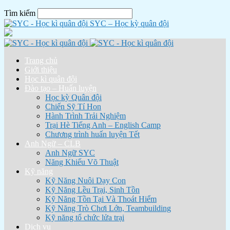
Tìm kiếm
SYC – Học kỳ quân đội
Trang chủ
Giới thiệu
Học kì quân đội
Đào tạo – Huấn luyện
Học kỳ Quân đội
Chiến Sỹ Tí Hon
Hành Trình Trải Nghiệm
Trại Hè Tiếng Anh – English Camp
Chương trình huấn luyện Tết
Anh Ngữ – CLB
Anh Ngữ SYC
Năng Khiếu Võ Thuật
Kỹ năng
Kỹ Năng Nuôi Dạy Con
Kỹ Năng Lều Trại, Sinh Tồn
Kỹ Năng Tồn Tại Và Thoát Hiểm
Kỹ Năng Trò Chơi Lớn, Teambuilding
Kỹ năng tổ chức lửa trại
Dịch vụ