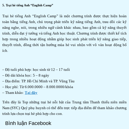
5. Trại hè tiếng Anh “English Camp”
Trại hè tiếng Anh “English Camp” là một chương trình được thực hiện hoàn
toàn bằng tiếng Anh, chú trọng phát triển kỹ năng tiếng Anh, trau dồi các kỹ
năng nghe, nói, trong nhiều ngữ cảnh khác nhau, bao gồm cả kỹ năng thuyết
trình, diễn đạt ý tưởng và tiếng Anh học thuật. Chương trình được thiết kế tích
hợp trong nhiều hoạt động nhằm giúp học sinh phát triển kỹ năng giao tiếp,
thuyết trình, đồng thời tận hưởng mùa hè vui nhộn với vô vàn hoạt động bổ
ích.
– Độ tuổi phù hợp: học sinh từ 12 – 17 tuổi
– Độ dài khóa học: 5 – 8 ngày
– Địa điểm: TP. Hồ Chí Minh và TP. Vũng Tàu
– Học phí: Từ 6.000.0000 – 8.000.0000/khóa
– Tham khảo:
Tại đây
Trên đây là Top những trại hè nỗi bật của Trung tâm Thanh thiếu niên miền
Nam (SYC) Quý phụ huynh có thể đến trực tiếp địa điểm để tham khảo chương
trình lựa chọn trại hè phù hợp cho con.
Bình luận Facebook