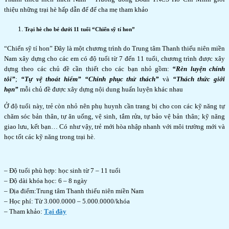
thiệu những trại hè hấp dẫn để để cha mẹ tham khảo
Trại hè cho bé dưới 11 tuổi “Chiến sỹ tí hon”
“Chiến sỹ tí hon” Đây là một chương trình do Trung tâm Thanh thiếu niên miền
Nam xây dựng cho các em có độ tuổi từ 7 đến 11 tuổi, chương trình được xây
dựng theo các chủ đề cần thiết cho các bạn nhỏ gồm:
“Rèn luyện chính
tôi”
;
“Tự vệ thoát hiểm”
“Chinh phục thử thách”
và
“Thách thức giới
hạn”
mỗi chủ đề được xây dựng nội dung huấn luyện khác nhau
Ở độ tuổi này, trẻ còn nhỏ nên phụ huynh cần trang bị cho con các kỹ năng tự
chăm sóc bản thân, tự ăn uống, vệ sinh, tắm rửa, tự bảo vệ bản thân; kỹ năng
giao lưu, kết bạn… Có như vậy, trẻ mới hòa nhập nhanh với môi trường mới và
học tốt các kỹ năng trong trại hè.
– Độ tuổi phù hợp: học sinh từ 7 – 11 tuổi
– Độ dài khóa học: 6 – 8 ngày
– Địa điểm:Trung tâm Thanh thiếu niên miền Nam
– Học phí: Từ 3.000.0000 – 5.000.0000/khóa
– Tham khảo:
Tại đây