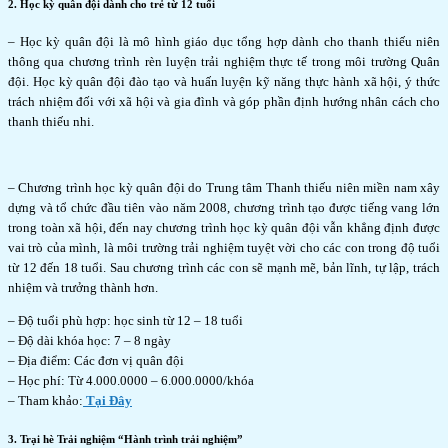
2. Học kỳ quân đội dành cho trẻ từ 12 tuổi
– Học kỳ quân đội là mô hình giáo dục tổng hợp dành cho thanh thiếu niên
thông qua chương trình rèn luyện trải nghiệm thực tế trong môi trường Quân
đội. Học kỳ quân đội đào tạo và huấn luyện kỹ năng thực hành xã hội, ý thức
trách nhiệm đối với xã hội và gia đình và góp phần định hướng nhân cách cho
thanh thiếu nhi.
– Chương trình học kỳ quân đội do Trung tâm Thanh thiếu niên miền nam xây
dựng và tổ chức đầu tiên vào năm 2008, chương trình tạo được tiếng vang lớn
trong toàn xã hội, đến nay chương trình học kỳ quân đội vẫn khẳng định được
vai trò của mình, là môi trường trải nghiệm tuyệt vời cho các con trong độ tuổi
từ 12 đến 18 tuổi. Sau chương trình các con sẽ mạnh mẽ, bản lĩnh, tự lập, trách
nhiệm và trưởng thành hơn.
– Độ tuổi phù hợp: học sinh từ 12 – 18 tuổi
– Độ dài khóa học: 7 – 8 ngày
– Địa điểm: Các đơn vị quân đội
– Học phí: Từ 4.000.0000 – 6.000.0000/khóa
– Tham khảo:
Tại Đây
3. Trại hè Trải nghiệm “Hành trình trải nghiệm”