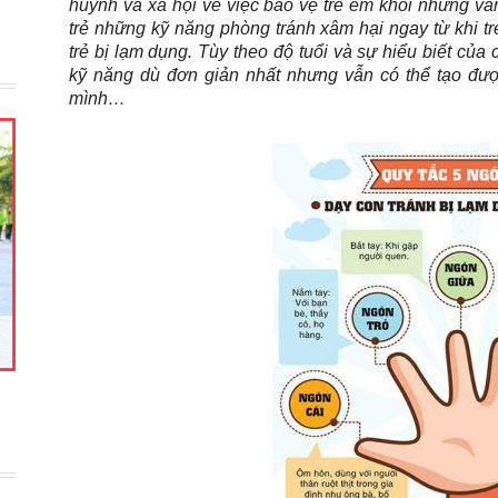
huynh và xã hội về việc bảo vệ trẻ em khỏi những v
trẻ những kỹ năng phòng tránh xâm hại ngay từ khi tr
trẻ bị lạm dụng. Tùy theo độ tuổi và sự hiểu biết củ
kỹ năng dù đơn giản nhất nhưng vẫn có thể tạo đượ
mình…