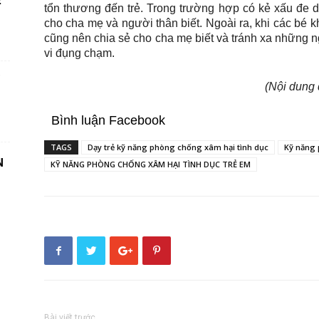
Ệ
tổn thương đến trẻ. Trong trường hợp có kẻ xấu đe dọ
cho cha mẹ và người thân biết. Ngoài ra, khi các bé k
cũng nên chia sẻ cho cha mẹ biết và tránh xa những 
vi đụng chạm.
(Nội dung 
Bình luận Facebook
TAGS
Dạy trẻ kỹ năng phòng chống xâm hại tình dục
Kỹ năng 
N
KỸ NĂNG PHÒNG CHỐNG XÂM HẠI TÌNH DỤC TRẺ EM
Bài viết trước