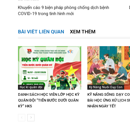
Khuyến cáo 9 biện pháp phòng chống dịch bệnh
COVID-19 trong tình hình mới
BÀI VIẾT LIÊN QUAN
XEM THÊM
Học kì quân đội
Kỹ Năng Nuôi Dạy Con
DANH SÁCH HỌC VIÊN LỚP HỌC KỲ
KỸ NĂNG SỐNG: DẠY C
QUÂN ĐỘI ”TIẾN BƯỚC DƯỚI QUÂN
BÀI HỌC ỨNG XỬ LỊCH S
KỲ” HK5
NHẶN NGÀY TẾT