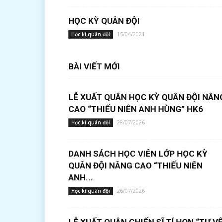
HỌC KỲ QUÂN ĐỘI
15/04/2021
Học kì quân đội
BÀI VIẾT MỚI
LỄ XUẤT QUÂN HỌC KỲ QUÂN ĐỘI NÂN
CAO “THIẾU NIÊN ANH HÙNG” HK6
28/07/2026
Học kì quân đội
DANH SÁCH HỌC VIÊN LỚP HỌC KỲ
QUÂN ĐỘI NÂNG CAO “THIẾU NIÊN
ANH...
26/07/2026
Học kì quân đội