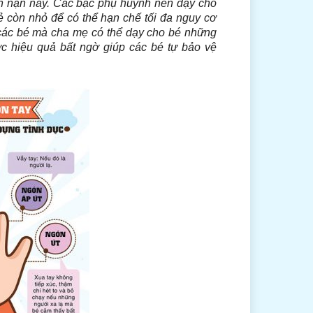
ấn nạn này. Các bậc phụ huynh nên dạy cho
ẻ còn nhỏ để có thể hạn chế tối đa nguy cơ
a các bé mà cha mẹ có thể dạy cho bé những
c hiệu quả bất ngờ giúp các bé tự bảo vệ