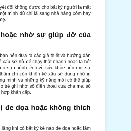
tuyệt đối không được cho bất kỳ người lạ mặt
 một mình dù chỉ là sang nhà hàng xóm hay
 mẹ.
h hoặc nhờ sự giúp đỡ của
bạn nên đưa ra các giả thiết và hướng dẫn
 kẻ xấu sơ hở để chạy thật nhanh hoặc la hét
 do sự chênh lệch về sức khỏe nên mọi sự
 thậm chí còn khiến kẻ xấu sử dụng những
ông minh và những kỹ năng mới có thể giúp
ho trẻ ghi nhớ số điện thoại của cha mẹ, số
g hợp khẩn cấp.
bị đe dọa hoặc không thích
 lắng khi có bất kỳ kẻ nào đe dọa hoặc làm