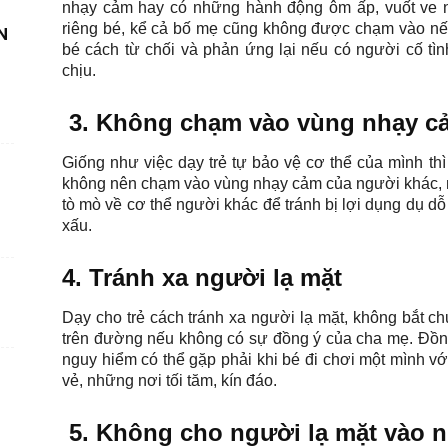
nhạy cảm hay có những hành động ôm ấp, vuốt ve n
riêng bé, kể cả bố mẹ cũng không được chạm vào nế
N
bé cách từ chối và phản ứng lại nếu có người cố tìn
chịu.
3. Không chạm vào vùng nhạy c
Giống như việc dạy trẻ tự bảo vệ cơ thể của mình th
không nên chạm vào vùng nhạy cảm của người khác, nh
tò mò về cơ thể người khác để tránh bị lợi dụng dụ dỗ 
xấu.
4. Tránh xa người lạ mặt
Dạy cho trẻ cách tránh xa người lạ mặt, không bắt c
trên đường nếu không có sự đồng ý của cha mẹ. Đồn
nguy hiểm có thể gặp phải khi bé đi chơi một mình v
vẻ, những nơi tối tăm, kín đáo.
5. Không cho người lạ mặt vào 