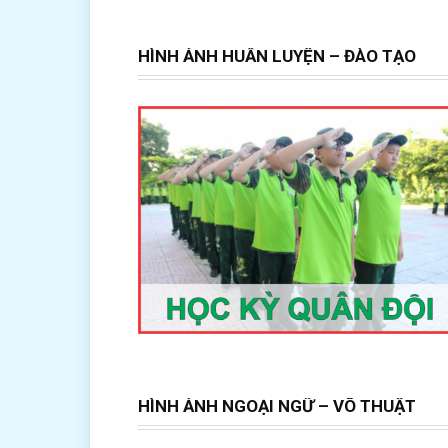
HÌNH ẢNH HUẤN LUYỆN – ĐÀO TẠO
HÌNH ẢNH NGOẠI NGỮ – VÕ THUẬT