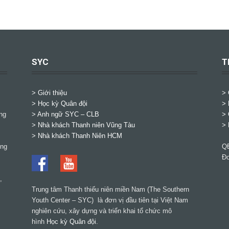
SYC
T
> Giới thiệu
>
> Học kỳ Quân đội
> 
ng
>
Anh ngữ SYC – CLB
> 
>
Nhà khách Thanh niên Vũng Tàu
> 
>
Nhà khách Thanh Niên HCM
ờng
QĐ
Đơ
,
Trung tâm Thanh thiếu niên miền Nam (The Southern
Youth Center – SYC) là đơn vị đầu tiên tại Việt Nam
nghiên cứu, xây dựng và triển khai tổ chức mô
hình
Học kỳ Quân đội
.