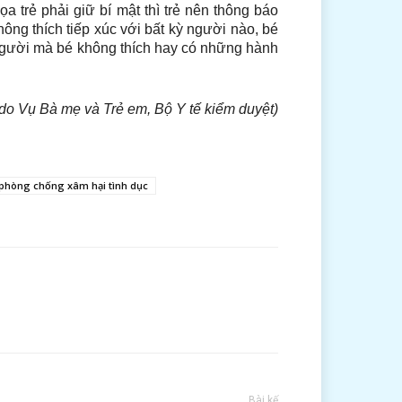
a trẻ phải giữ bí mật thì trẻ nên thông báo
hông thích tiếp xúc với bất kỳ người nào, bé
người mà bé không thích hay có những hành
do Vụ Bà mẹ và Trẻ em, Bộ Y tế kiểm duyệt)
phòng chống xâm hại tình dục
Bài kế