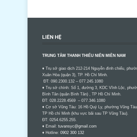
LIÊN HỆ
TRUNG TÂM THANH THIẾU NIÊN MIỀN NAM
♦ Trụ sở giao dịch 212-214 Nguyễn đình chiểu, phườ
Xuân Hòa (quận 3), TP. Hồ Chí Minh.
ĐT: 090.2300.132 – 077.245.1080
♦ Trụ sở chính: Số 1, đường 3, KDC Vĩnh Lộc, phư
Bình Tân (quận Bình Tân) , TP Hồ Chí Minh.
ĐT: 028.2228.4569 – 077.346.1080
♦ Cơ sở Vũng Tàu: 16 Hồ Quý Ly, phường Vũng Tàu
TP Hồ chí Minh (khu vực bãi sau TP Vũng Tàu).
ĐT: 0254.6255.255.
♦ Email:
tuvansyc@gmail.com
♦ Hotline:
0902 300 132