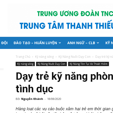
 ĐỘI
ĐÀO TẠO – HUẤN LUYỆN
ANH NGỮ – CLB
KỸ 
Trang Chủ
Kỹ năng sống
Kỹ Năng Nuôi Dạy Con
Dạy trẻ kỹ 
Kỹ năng sống
Kỹ Năng Nuôi Dạy Con
Kỹ Năng Tồn Tại Và Thoát Hiểm
Dạy trẻ kỹ năng phò
tình dục
Bởi
Nguyễn Khánh
-
18/08/2020
Hàng loạt các vụ cáo buộc xâm hại trẻ em thời gian 