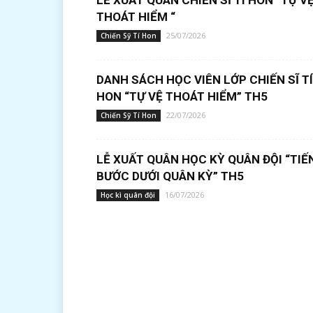
LỄ XUẤT QUÂN CHIẾN SĨ TÍ HON “TỰ V
THOÁT HIỂM “
25/07/2026
Chiến Sỹ Tí Hon
DANH SÁCH HỌC VIÊN LỚP CHIẾN SĨ TÍ
HON “TỰ VỆ THOÁT HIỂM” TH5
22/07/2026
Chiến Sỹ Tí Hon
LỄ XUẤT QUÂN HỌC KỲ QUÂN ĐỘI “TIẾ
BƯỚC DƯỚI QUÂN KỲ” TH5
16/07/2026
Học kì quân đội