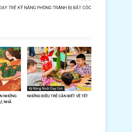
DẠY TRẺ KỸ NĂNG PHÒNG TRÁNH BỊ BẮT CÓC
Kỹ Năng Nuôi Dạy Con
ON NHỮNG
NHỮNG ĐIỀU TRẺ CẦN BIẾT VỀ TẾT
Ự, NHÃ