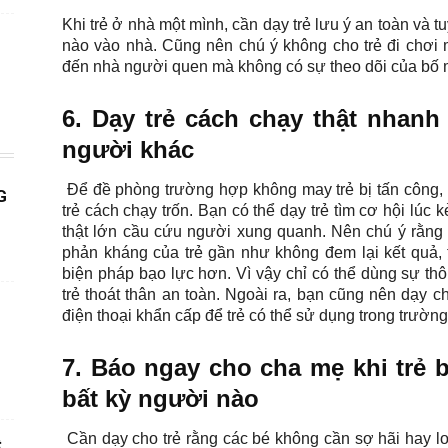
Khi trẻ ở nhà một mình, cần dạy trẻ lưu ý an toàn và 
nào vào nhà. Cũng nên chú ý không cho trẻ đi chơi
đến nhà người quen mà không có sự theo dõi của bố
6. Dạy trẻ cách chạy thật nhan
người khác
Để đề phòng trường hợp không may trẻ bị tấn công, 
G
trẻ cách chạy trốn. Bạn có thể dạy trẻ tìm cơ hội lúc
thật lớn cầu cứu người xung quanh. Nên chú ý rằng
phản kháng của trẻ gần như không đem lại kết quả,
biện pháp bạo lực hơn. Vì vậy chỉ có thể dùng sự th
trẻ thoát thân an toàn. Ngoài ra, bạn cũng nên dạy c
điện thoại khẩn cấp để trẻ có thể sử dụng trong trườn
7. Báo ngay cho cha mẹ khi trẻ 
bất kỳ người nào
Cần dạy cho trẻ rằng các bé không cần sợ hãi hay lo