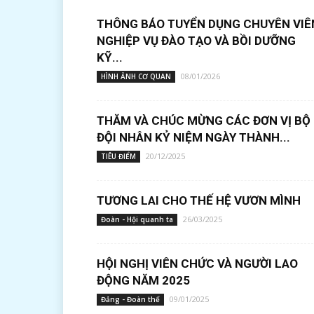
THÔNG BÁO TUYỂN DỤNG CHUYÊN VIÊ
NGHIỆP VỤ ĐÀO TẠO VÀ BỒI DƯỠNG
KỸ...
08/01/2026
HÌNH ẢNH CƠ QUAN
THĂM VÀ CHÚC MỪNG CÁC ĐƠN VỊ BỘ
ĐỘI NHÂN KỶ NIỆM NGÀY THÀNH...
20/12/2025
TIÊU ĐIỂM
TƯƠNG LAI CHO THẾ HỆ VƯƠN MÌNH
26/03/2025
Đoàn - Hội quanh ta
HỘI NGHỊ VIÊN CHỨC VÀ NGƯỜI LAO
ĐỘNG NĂM 2025
09/01/2025
Đảng - Đoàn thể