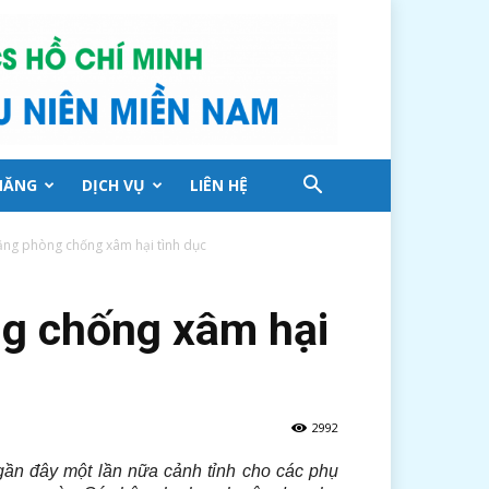
NĂNG
DỊCH VỤ
LIÊN HỆ
năng phòng chống xâm hại tình dục
ng chống xâm hại
2992
gần đây một lần nữa cảnh tỉnh cho các phụ