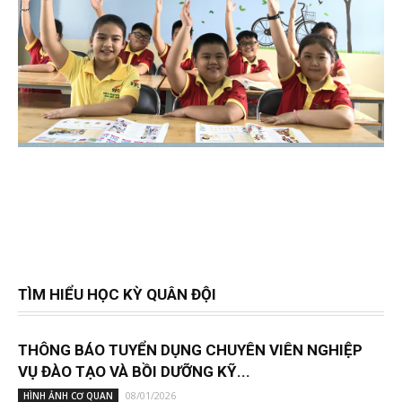
TÌM HIỂU HỌC KỲ QUÂN ĐỘI
THÔNG BÁO TUYỂN DỤNG CHUYÊN VIÊN NGHIỆP
VỤ ĐÀO TẠO VÀ BỒI DƯỠNG KỸ...
08/01/2026
HÌNH ẢNH CƠ QUAN