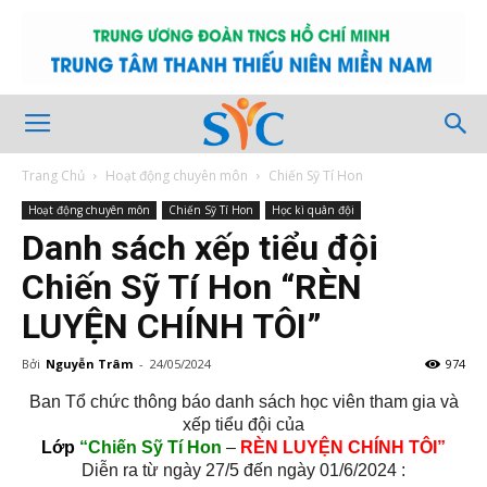
Trang Chủ
Hoạt động chuyên môn
Chiến Sỹ Tí Hon
Hoạt động chuyên môn
Chiến Sỹ Tí Hon
Học kì quân đội
Danh sách xếp tiểu đội
Chiến Sỹ Tí Hon “RÈN
LUYỆN CHÍNH TÔI”
Bởi
Nguyễn Trâm
-
24/05/2024
974
Ban Tổ chức
thông báo danh sách học viên tham gia và
xếp tiểu đội của
Lớp
“Chiến Sỹ Tí Hon
–
RÈN LUYỆN CHÍNH TÔI”
Diễn ra từ ngày 27/5 đến ngày 01/6/2024 :