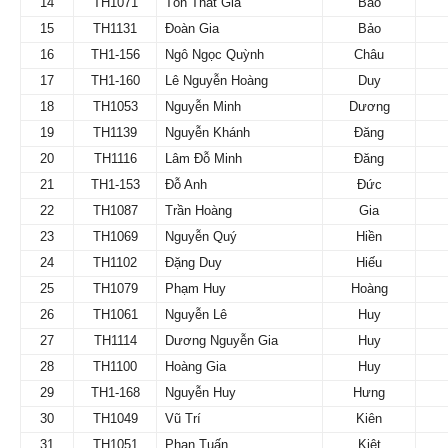
14
TH1071
Tôn Thất Gia
Bảo
15
TH1131
Đoàn Gia
Bảo
16
TH1-156
Ngô Ngọc Quỳnh
Châu
17
TH1-160
Lê Nguyễn Hoàng
Duy
18
TH1053
Nguyễn Minh
Dương
19
TH1139
Nguyễn Khánh
Đăng
20
TH1116
Lâm Đỗ Minh
Đăng
21
TH1-153
Đỗ Anh
Đức
22
TH1087
Trần Hoàng
Gia
23
TH1069
Nguyễn Quý
Hiền
24
TH1102
Đặng Duy
Hiếu
25
TH1079
Phạm Huy
Hoàng
26
TH1061
Nguyễn Lê
Huy
27
TH1114
Dương Nguyễn Gia
Huy
28
TH1100
Hoàng Gia
Huy
29
TH1-168
Nguyễn Huy
Hưng
30
TH1049
Vũ Trí
Kiên
31
TH1051
Phan Tuấn
Kiệt