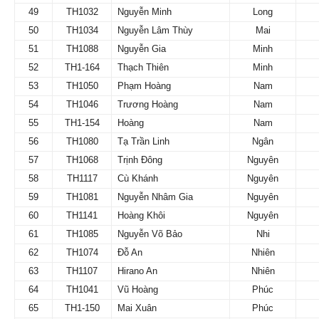
49
TH1032
Nguyễn Minh
Long
50
TH1034
Nguyễn Lâm Thùy
Mai
51
TH1088
Nguyễn Gia
Minh
52
TH1-164
Thạch Thiên
Minh
53
TH1050
Phạm Hoàng
Nam
54
TH1046
Trương Hoàng
Nam
55
TH1-154
Hoàng
Nam
56
TH1080
Tạ Trần Linh
Ngân
57
TH1068
Trịnh Đông
Nguyên
58
TH1117
Cù Khánh
Nguyên
59
TH1081
Nguyễn Nhâm Gia
Nguyên
60
TH1141
Hoàng Khôi
Nguyên
61
TH1085
Nguyễn Võ Bảo
Nhi
62
TH1074
Đỗ An
Nhiên
63
TH1107
Hirano An
Nhiên
64
TH1041
Vũ Hoàng
Phúc
65
TH1-150
Mai Xuân
Phúc