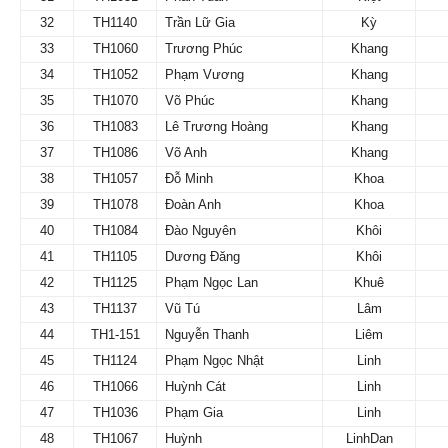
32
TH1140
Trần Lữ Gia
Kỳ
33
TH1060
Trương Phúc
Khang
34
TH1052
Phạm Vương
Khang
35
TH1070
Võ Phúc
Khang
36
TH1083
Lê Trương Hoàng
Khang
37
TH1086
Võ Anh
Khang
38
TH1057
Đỗ Minh
Khoa
39
TH1078
Đoàn Anh
Khoa
40
TH1084
Đào Nguyên
Khôi
41
TH1105
Dương Đăng
Khôi
42
TH1125
Phạm Ngọc Lan
Khuê
43
TH1137
Vũ Tú
Lâm
44
TH1-151
Nguyễn Thanh
Liêm
45
TH1124
Phạm Ngọc Nhật
Linh
46
TH1066
Huỳnh Cát
Linh
47
TH1036
Phạm Gia
Linh
48
TH1067
Huỳnh
LinhDan