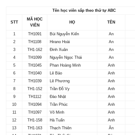
Tên học viên sắp theo thứ tự ABC
MÃ HỌC
STT
HỌ
TÊN
VIÊN
1
TH1091
Bùi Nguyễn Kiến
An
2
TH1108
Hirano Hoài
An
3
TH1-162
Đinh Xuân
An
4
TH1099
Nguyễn Ngọc Thái
An
5
TH1045
Phan Hoàng Minh
Anh
6
TH1040
Lê Bảo
Anh
7
TH1039
Lê Phương
Anh
8
TH1-152
Trần Đỗ Vy
Anh
9
TH1112
Đào Nhật
Anh
10
TH1094
Trần Phúc
Anh
11
TH1097
Võ Minh
Anh
12
TH1-158
Hà Tuấn
Anh
13
TH1-163
Thạch Thiên
Ân