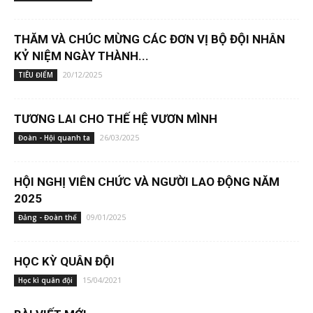
THĂM VÀ CHÚC MỪNG CÁC ĐƠN VỊ BỘ ĐỘI NHÂN
KỶ NIỆM NGÀY THÀNH...
20/12/2025
TIÊU ĐIỂM
TƯƠNG LAI CHO THẾ HỆ VƯƠN MÌNH
26/03/2025
Đoàn - Hội quanh ta
HỘI NGHỊ VIÊN CHỨC VÀ NGƯỜI LAO ĐỘNG NĂM
2025
09/01/2025
Đảng - Đoàn thể
HỌC KỲ QUÂN ĐỘI
15/04/2021
Học kì quân đội