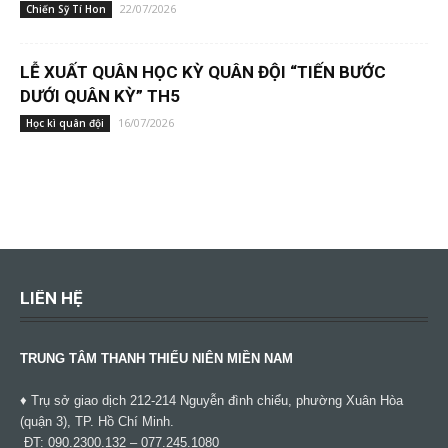
22/07/2026
Chiến Sỹ Tí Hon
LỄ XUẤT QUÂN HỌC KỲ QUÂN ĐỘI “TIẾN BƯỚC
DƯỚI QUÂN KỲ” TH5
16/07/2026
Học kì quân đội
LIÊN HỆ
TRUNG TÂM THANH THIẾU NIÊN MIỀN NAM
♦ Trụ sở giao dịch 212-214 Nguyễn đình chiểu, phường Xuân Hòa
(quận 3), TP. Hồ Chí Minh.
ĐT: 090.2300.132 – 077.245.1080