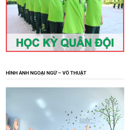
HÌNH ẢNH NGOẠI NGỮ – VÕ THUẬT