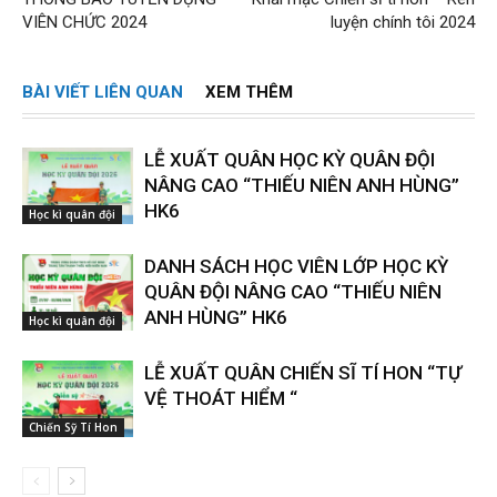
VIÊN CHỨC 2024
luyện chính tôi 2024
BÀI VIẾT LIÊN QUAN
XEM THÊM
LỄ XUẤT QUÂN HỌC KỲ QUÂN ĐỘI
NÂNG CAO “THIẾU NIÊN ANH HÙNG”
HK6
Học kì quân đội
DANH SÁCH HỌC VIÊN LỚP HỌC KỲ
QUÂN ĐỘI NÂNG CAO “THIẾU NIÊN
ANH HÙNG” HK6
Học kì quân đội
LỄ XUẤT QUÂN CHIẾN SĨ TÍ HON “TỰ
VỆ THOÁT HIỂM “
Chiến Sỹ Tí Hon