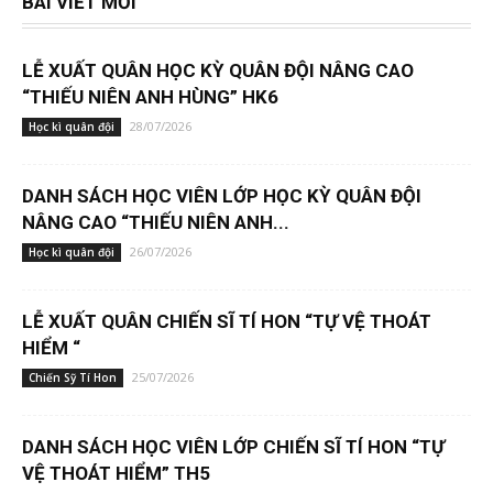
BÀI VIẾT MỚI
LỄ XUẤT QUÂN HỌC KỲ QUÂN ĐỘI NÂNG CAO
“THIẾU NIÊN ANH HÙNG” HK6
28/07/2026
Học kì quân đội
DANH SÁCH HỌC VIÊN LỚP HỌC KỲ QUÂN ĐỘI
NÂNG CAO “THIẾU NIÊN ANH...
26/07/2026
Học kì quân đội
LỄ XUẤT QUÂN CHIẾN SĨ TÍ HON “TỰ VỆ THOÁT
HIỂM “
25/07/2026
Chiến Sỹ Tí Hon
DANH SÁCH HỌC VIÊN LỚP CHIẾN SĨ TÍ HON “TỰ
VỆ THOÁT HIỂM” TH5