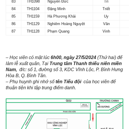
83
TH1098
Nguyễn Đức
Trí
84
TH1104
Đặng Minh
Triết
85
TH1159
Hà Phương Khải
Uy
86
TH1129
Nghiêm Hoàng Nguyệt
Vân
87
TH1128
Phạm Quang
Vinh
– Học viên có mặt lúc
6h00, ngày 27/5/2024
(Thứ hai) để
làm lễ xuất quân, Tại
Trung tâm Thanh thiếu niên miền
Nam,
đ/c: số 1, đường số 3, KDC Vĩnh Lộc, P. Bình Hưng
Hòa B, Q. Bình Tân.
– Phụ huynh ghi nhớ số
tên Tiểu đội
của học viên để
thuận tiện khi tập trung điểm danh.