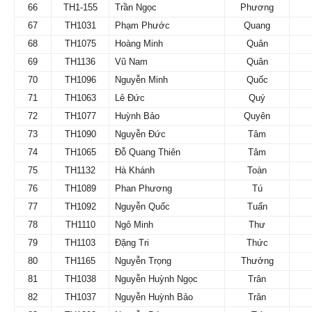
66
TH1-155
Trần Ngọc
Phương
67
TH1031
Phạm Phước
Quang
68
TH1075
Hoàng Minh
Quân
69
TH1136
Vũ Nam
Quân
70
TH1096
Nguyễn Minh
Quốc
71
TH1063
Lê Đức
Quý
72
TH1077
Huỳnh Bảo
Quyên
73
TH1090
Nguyễn Đức
Tâm
74
TH1065
Đỗ Quang Thiên
Tâm
75
TH1132
Hà Khánh
Toàn
76
TH1089
Phan Phương
Tú
77
TH1092
Nguyễn Quốc
Tuấn
78
TH1110
Ngô Minh
Thư
79
TH1103
Đặng Tri
Thức
80
TH1165
Nguyễn Trọng
Thưởng
81
TH1038
Nguyễn Huỳnh Ngọc
Trân
82
TH1037
Nguyễn Huỳnh Bảo
Trân