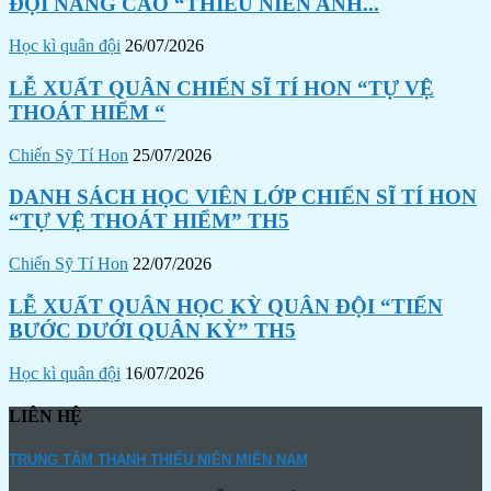
ĐỘI NÂNG CAO “THIẾU NIÊN ANH...
Học kì quân đội
26/07/2026
LỄ XUẤT QUÂN CHIẾN SĨ TÍ HON “TỰ VỆ
THOÁT HIỂM “
Chiến Sỹ Tí Hon
25/07/2026
DANH SÁCH HỌC VIÊN LỚP CHIẾN SĨ TÍ HON
“TỰ VỆ THOÁT HIỂM” TH5
Chiến Sỹ Tí Hon
22/07/2026
LỄ XUẤT QUÂN HỌC KỲ QUÂN ĐỘI “TIẾN
BƯỚC DƯỚI QUÂN KỲ” TH5
Học kì quân đội
16/07/2026
LIÊN HỆ
TRUNG TÂM THANH THIẾU NIÊN MIỀN NAM