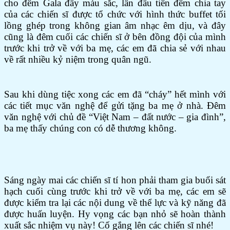
cho đêm Gala đầy màu sắc, lần đầu tiên đêm chia tay
của các chiến sĩ được tổ chức với hình thức buffet tối
lồng ghép trong không gian âm nhạc êm dịu, và đây
cũng là đêm cuối các chiến sĩ ở bên đồng đội của mình
trước khi trở về với ba mẹ, các em đã chia sẻ với nhau
về rất nhiều kỷ niệm trong quân ngũ.
Sau khi dùng tiệc xong các em đã “cháy” hết mình với
các tiết mục văn nghệ để gửi tặng ba mẹ ở nhà. Đêm
văn nghệ với chủ đề “Việt Nam – đất nước – gia đình”,
ba mẹ thấy chúng con có dễ thương không.
Sáng ngày mai các chiến sĩ tí hon phải tham gia buổi sát
hạch cuối cùng trước khi trở về với ba mẹ, các em sẽ
được kiểm tra lại các nội dung về thể lực và kỹ năng đã
được huấn luyện. Hy vọng các bạn nhỏ sẽ hoàn thành
xuất sắc nhiệm vụ này! Cố gắng lên các chiến sĩ nhé!