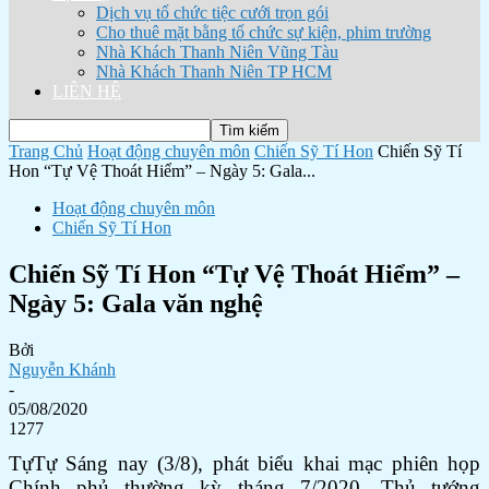
Dịch vụ tổ chức tiệc cưới trọn gói
Cho thuê mặt bằng tổ chức sự kiện, phim trường
Nhà Khách Thanh Niên Vũng Tàu
Nhà Khách Thanh Niên TP HCM
LIÊN HỆ
Trang Chủ
Hoạt động chuyên môn
Chiến Sỹ Tí Hon
Chiến Sỹ Tí
Hon “Tự Vệ Thoát Hiểm” – Ngày 5: Gala...
Hoạt động chuyên môn
Chiến Sỹ Tí Hon
Chiến Sỹ Tí Hon “Tự Vệ Thoát Hiểm” –
Ngày 5: Gala văn nghệ
Bởi
Nguyễn Khánh
-
05/08/2020
1277
TựTự Sáng nay (3/8), phát biểu khai mạc phiên họp
Chính phủ thường kỳ tháng 7/2020, Thủ tướng