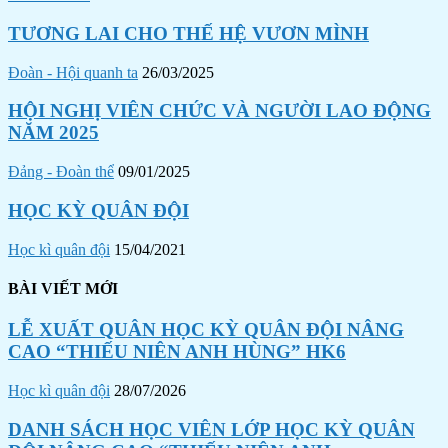
TƯƠNG LAI CHO THẾ HỆ VƯƠN MÌNH
Đoàn - Hội quanh ta
26/03/2025
HỘI NGHỊ VIÊN CHỨC VÀ NGƯỜI LAO ĐỘNG
NĂM 2025
Đảng - Đoàn thể
09/01/2025
HỌC KỲ QUÂN ĐỘI
Học kì quân đội
15/04/2021
BÀI VIẾT MỚI
LỄ XUẤT QUÂN HỌC KỲ QUÂN ĐỘI NÂNG
CAO “THIẾU NIÊN ANH HÙNG” HK6
Học kì quân đội
28/07/2026
DANH SÁCH HỌC VIÊN LỚP HỌC KỲ QUÂN