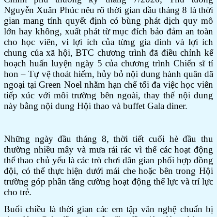
Nguyễn Xuân Phúc nêu rõ thời gian đầu tháng 8 là thời
gian mang tính quyết định có bùng phát dịch quy mô
lớn hay không, xuất phát từ mục đích bảo đảm an toàn
cho học viên, vì lợi ích của từng gia đình và lợi ích
chung của xã hội, BTC chương trình đã điều chỉnh kế
hoạch huấn luyện ngày 5 của chương trình Chiến sĩ tí
hon – Tự vệ thoát hiểm, hủy bỏ nội dung hành quân dã
ngoại tại Green Noel nhằm hạn chế tối đa việc học viên
tiếp xúc với môi trường bên ngoài, thay thế nội dung
này bằng nội dung Hội thao và buffet Gala diner.
Những ngày đầu tháng 8, thời tiết cuối hè đầu thu
thường nhiều mây và mưa rải rác vì thế các hoạt động
thể thao chủ yếu là các trò chơi dân gian phối hợp đồng
đội, có thể thực hiện dưới mái che hoặc bên trong Hội
trường góp phần tăng cường hoạt động thể lực và trí lực
cho trẻ.
Buổi chiều là thời gian các em tập văn nghệ chuẩn bị