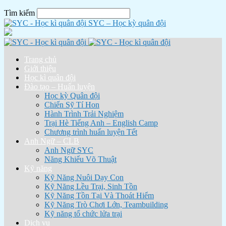
Tìm kiếm
SYC – Học kỳ quân đội
Trang chủ
Giới thiệu
Học kì quân đội
Đào tạo – Huấn luyện
Học kỳ Quân đội
Chiến Sỹ Tí Hon
Hành Trình Trải Nghiệm
Trại Hè Tiếng Anh – English Camp
Chương trình huấn luyện Tết
Anh Ngữ – CLB
Anh Ngữ SYC
Năng Khiếu Võ Thuật
Kỹ năng
Kỹ Năng Nuôi Dạy Con
Kỹ Năng Lều Trại, Sinh Tồn
Kỹ Năng Tồn Tại Và Thoát Hiểm
Kỹ Năng Trò Chơi Lớn, Teambuilding
Kỹ năng tổ chức lửa trại
Dịch vụ