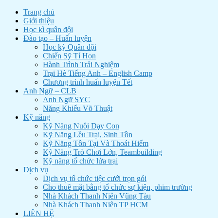
Trang chủ
Giới thiệu
Học kì quân đội
Đào tạo – Huấn luyện
Học kỳ Quân đội
Chiến Sỹ Tí Hon
Hành Trình Trải Nghiệm
Trại Hè Tiếng Anh – English Camp
Chương trình huấn luyện Tết
Anh Ngữ – CLB
Anh Ngữ SYC
Năng Khiếu Võ Thuật
Kỹ năng
Kỹ Năng Nuôi Dạy Con
Kỹ Năng Lều Trại, Sinh Tồn
Kỹ Năng Tồn Tại Và Thoát Hiểm
Kỹ Năng Trò Chơi Lớn, Teambuilding
Kỹ năng tổ chức lửa trại
Dịch vụ
Dịch vụ tổ chức tiệc cưới trọn gói
Cho thuê mặt bằng tổ chức sự kiện, phim trường
Nhà Khách Thanh Niên Vũng Tàu
Nhà Khách Thanh Niên TP HCM
LIÊN HỆ