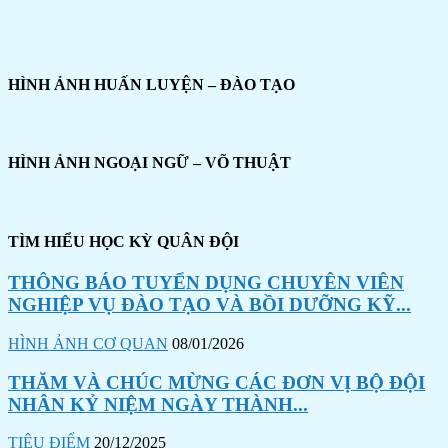
HÌNH ẢNH HUẤN LUYỆN – ĐÀO TẠO
HÌNH ẢNH NGOẠI NGỮ – VÕ THUẬT
TÌM HIỂU HỌC KỲ QUÂN ĐỘI
THÔNG BÁO TUYỂN DỤNG CHUYÊN VIÊN
NGHIỆP VỤ ĐÀO TẠO VÀ BỒI DƯỠNG KỸ...
HÌNH ẢNH CƠ QUAN
08/01/2026
THĂM VÀ CHÚC MỪNG CÁC ĐƠN VỊ BỘ ĐỘI
NHÂN KỶ NIỆM NGÀY THÀNH...
TIÊU ĐIỂM
20/12/2025