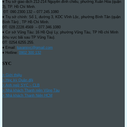
♦ Trụ sở giao dịch 212-214 Nguyễn đình chiểu, phường Xuân Hòa (quận
3), TP. Hồ Chí Minh.
ĐT: 090.2300.132 – 077.245.1080
♦ Trụ sở chính: Số 1, đường 3, KDC Vĩnh Lộc, phường Bình Tân (quận
Bình Tân) , TP Hồ Chí Minh.
ĐT: 028.2228.4569 – 077.346.1080
♦ Cơ sở Vũng Tàu: 16 Hồ Quý Ly, phường Vũng Tàu, TP Hồ chí Minh
(khu vực bãi sau TP Vũng Tàu).
ĐT: 0254.6255.255.
♦ Email:
tuvansyc@gmail.com
♦ Hotline:
0902 300 132
SYC
> Giới thiệu
> Học kỳ Quân đội
>
Anh ngữ SYC – CLB
>
Nhà khách Thanh niên Vũng Tàu
>
Nhà khách Thanh Niên HCM