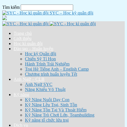
Tìm kiếm
SYC – Học kỳ quân đội
Trang chủ
Giới thiệu
Học kì quân đội
Đào tạo – Huấn luyện
Học kỳ Quân đội
Chiến Sỹ Tí Hon
Hành Trình Trải Nghiệm
Trại Hè Tiếng Anh – English Camp
Chương trình huấn luyện Tết
Anh Ngữ – CLB
Anh Ngữ SYC
Năng Khiếu Võ Thuật
Kỹ năng
Kỹ Năng Nuôi Dạy Con
Kỹ Năng Lều Trại, Sinh Tồn
Kỹ Năng Tồn Tại Và Thoát Hiểm
Kỹ Năng Trò Chơi Lớn, Teambuilding
Kỹ năng tổ chức lửa trại
Dịch vụ