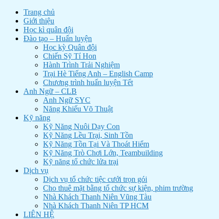
Trang chủ
Giới thiệu
Học kì quân đội
Đào tạo – Huấn luyện
Học kỳ Quân đội
Chiến Sỹ Tí Hon
Hành Trình Trải Nghiệm
Trại Hè Tiếng Anh – English Camp
Chương trình huấn luyện Tết
Anh Ngữ – CLB
Anh Ngữ SYC
Năng Khiếu Võ Thuật
Kỹ năng
Kỹ Năng Nuôi Dạy Con
Kỹ Năng Lều Trại, Sinh Tồn
Kỹ Năng Tồn Tại Và Thoát Hiểm
Kỹ Năng Trò Chơi Lớn, Teambuilding
Kỹ năng tổ chức lửa trại
Dịch vụ
Dịch vụ tổ chức tiệc cưới trọn gói
Cho thuê mặt bằng tổ chức sự kiện, phim trường
Nhà Khách Thanh Niên Vũng Tàu
Nhà Khách Thanh Niên TP HCM
LIÊN HỆ