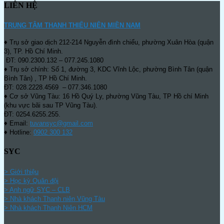
LIÊN HỆ
TRUNG TÂM THANH THIẾU NIÊN MIỀN NAM
♦ Trụ sở giao dịch 212-214 Nguyễn đình chiểu, phường Xuân Hòa (quận
3), TP. Hồ Chí Minh.
ĐT: 090.2300.132 – 077.245.1080
♦ Trụ sở chính: Số 1, đường 3, KDC Vĩnh Lộc, phường Bình Tân (quận
Bình Tân) , TP Hồ Chí Minh.
ĐT: 028.2228.4569 – 077.346.1080
♦ Cơ sở Vũng Tàu: 16 Hồ Quý Ly, phường Vũng Tàu, TP Hồ chí Minh
(khu vực bãi sau TP Vũng Tàu).
ĐT: 0254.6255.255.
♦ Email:
tuvansyc@gmail.com
♦ Hotline:
0902 300 132
SYC
> Giới thiệu
> Học kỳ Quân đội
>
Anh ngữ SYC – CLB
>
Nhà khách Thanh niên Vũng Tàu
>
Nhà khách Thanh Niên HCM