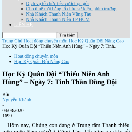
Dịch vụ tổ chức tiệc cưới trọn gói
Cho thuê mặt bằng tổ chức sự kiện, phim trường
Nhà Khách Thanh Niên Vũng Tàu
Nhà Khách Thanh Niên TP HCM
LIÊN HỆ
Trang Chủ
Hoạt động chuyên môn
Học Kỳ Quân Đội Nâng Cao
Học Kỳ Quân Đội “Thiếu Niên Anh Hùng” – Ngày 7: Tinh...
Hoạt động chuyên môn
Học Kỳ Quân Đội Nâng Cao
Học Kỳ Quân Đội “Thiếu Niên Anh
Hùng” – Ngày 7: Tinh Thần Đồng Đội
Bởi
Nguyễn Khánh
-
04/08/2020
1699
Hôm nay, Chúng con đang ở Trung tâm Thanh thiếu
niên miền Nam cơ sở 3 Vũng Tàu. Tối hôm qua khi về