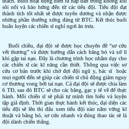
thách. Buổi hoạt động diễn ra hấp dẫn trong không khí
sôi nổi và hào hứng đến từ các tiểu đội. Tiểu đội đạt
thành tích tốt nhất sẽ được tuyên dương và nhận được
những phần thưởng xứng đáng từ BTC. Kết thúc buổi
huấn luyện các chiến sĩ nghỉ ngơi ăn trưa.
Buổi chiều, đại đội sẽ được học chuyên đề “sơ cứu
vết thương” và được hướng dẫn cách băng bó và xử lí
khi gặp tai nạn. Đây là chương trình học nhằm dạy cho
các chiến sĩ các kĩ năng cần thiết. Thông qua việc sơ
cứu cơ bản trước khi chờ đợi đội ngũ y, bác sĩ hoặc
mọi người đến sẽ giúp các chiến sĩ chủ động giảm nguy
cơ thương vong bởi tai nạn. Cả đại đội sẽ được chia làm
6 TĐ, sau đó BTC sẽ cho các băng, gạc y tế về để thực
hành. Mỗi chiến sĩ sẽ phải tự mình tìm hiểu và luyện
tập giả định. Thời gian thực hành kết thúc, đại diện các
tiểu đội sẽ lên thi đấu xem tiểu đội nào nắm vững kĩ
thuật và băng bó, sơ cứu nhanh và đúng thao tác sẽ là
đội dành chiến thắng.