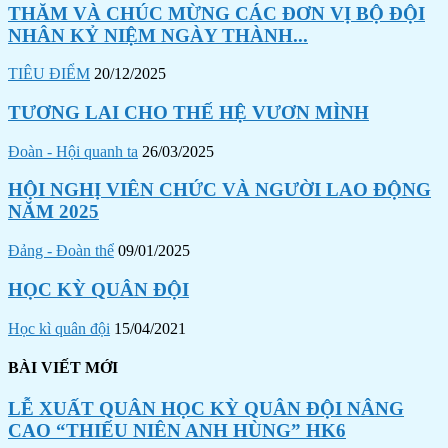
THĂM VÀ CHÚC MỪNG CÁC ĐƠN VỊ BỘ ĐỘI
NHÂN KỶ NIỆM NGÀY THÀNH...
TIÊU ĐIỂM
20/12/2025
TƯƠNG LAI CHO THẾ HỆ VƯƠN MÌNH
Đoàn - Hội quanh ta
26/03/2025
HỘI NGHỊ VIÊN CHỨC VÀ NGƯỜI LAO ĐỘNG
NĂM 2025
Đảng - Đoàn thể
09/01/2025
HỌC KỲ QUÂN ĐỘI
Học kì quân đội
15/04/2021
BÀI VIẾT MỚI
LỄ XUẤT QUÂN HỌC KỲ QUÂN ĐỘI NÂNG
CAO “THIẾU NIÊN ANH HÙNG” HK6