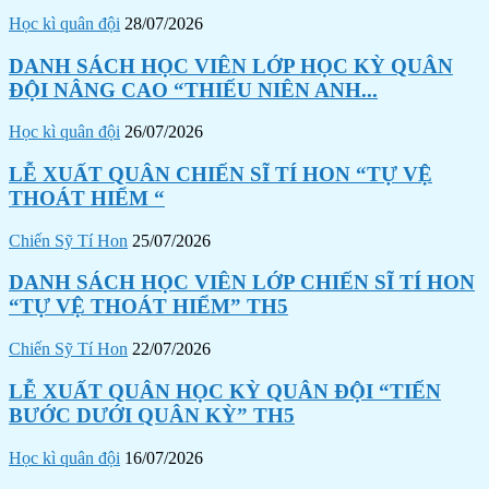
Học kì quân đội
28/07/2026
DANH SÁCH HỌC VIÊN LỚP HỌC KỲ QUÂN
ĐỘI NÂNG CAO “THIẾU NIÊN ANH...
Học kì quân đội
26/07/2026
LỄ XUẤT QUÂN CHIẾN SĨ TÍ HON “TỰ VỆ
THOÁT HIỂM “
Chiến Sỹ Tí Hon
25/07/2026
DANH SÁCH HỌC VIÊN LỚP CHIẾN SĨ TÍ HON
“TỰ VỆ THOÁT HIỂM” TH5
Chiến Sỹ Tí Hon
22/07/2026
LỄ XUẤT QUÂN HỌC KỲ QUÂN ĐỘI “TIẾN
BƯỚC DƯỚI QUÂN KỲ” TH5
Học kì quân đội
16/07/2026