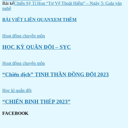
Bài kế
Chiến Sỹ Tí Hon “Tự Vệ Thoát Hiểm” – Ngày 5: Gala văn
nghệ
BÀI VIẾT LIÊN QUAN
XEM THÊM
Hoạt động chuyên môn
HỌC KỲ QUÂN ĐỘI – SYC
Hoạt động chuyên môn
“Chiến dịch” TINH THẦN ĐỒNG ĐỘI 2023
Học kì quân đội
“CHIẾN BINH THÉP 2023”
FACEBOOK