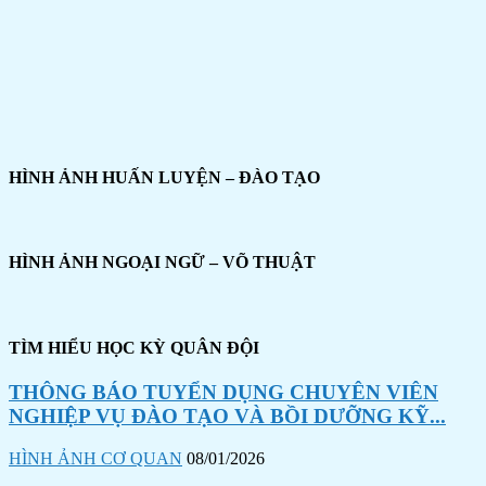
HÌNH ẢNH HUẤN LUYỆN – ĐÀO TẠO
HÌNH ẢNH NGOẠI NGỮ – VÕ THUẬT
TÌM HIỂU HỌC KỲ QUÂN ĐỘI
THÔNG BÁO TUYỂN DỤNG CHUYÊN VIÊN
NGHIỆP VỤ ĐÀO TẠO VÀ BỒI DƯỠNG KỸ...
HÌNH ẢNH CƠ QUAN
08/01/2026