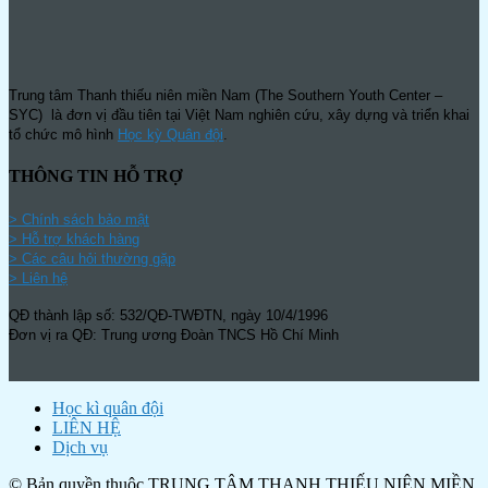
Trung tâm Thanh thiếu niên miền Nam (The Southern Youth Center –
SYC) là đơn vị đầu tiên tại Việt Nam nghiên cứu, xây dựng và triển khai
tổ chức mô hình
Học kỳ Quân đội
.
THÔNG TIN HỖ TRỢ
>
Chính sách bảo mật
> Hỗ trợ khách hàng
> Các câu hỏi thường gặp
> Liên hệ
QĐ thành lập số: 532/QĐ-TWĐTN, ngày 10/4/1996
Đơn vị ra QĐ: Trung ương Đoàn TNCS Hồ Chí Minh
Học kì quân đội
LIÊN HỆ
Dịch vụ
© Bản quyền thuộc TRUNG TÂM THANH THIẾU NIÊN MIỀN