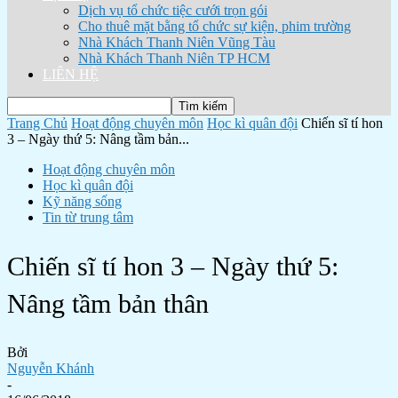
Dịch vụ tổ chức tiệc cưới trọn gói
Cho thuê mặt bằng tổ chức sự kiện, phim trường
Nhà Khách Thanh Niên Vũng Tàu
Nhà Khách Thanh Niên TP HCM
LIÊN HỆ
Trang Chủ
Hoạt động chuyên môn
Học kì quân đội
Chiến sĩ tí hon
3 – Ngày thứ 5: Nâng tầm bản...
Hoạt động chuyên môn
Học kì quân đội
Kỹ năng sống
Tin từ trung tâm
Chiến sĩ tí hon 3 – Ngày thứ 5:
Nâng tầm bản thân
Bởi
Nguyễn Khánh
-