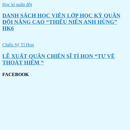
Học kì quân đội
DANH SÁCH HỌC VIÊN LỚP HỌC KỲ QUÂN
ĐỘI NÂNG CAO “THIẾU NIÊN ANH HÙNG”
HK6
Chiến Sỹ Tí Hon
LỄ XUẤT QUÂN CHIẾN SĨ TÍ HON “TỰ VỆ
THOÁT HIỂM “
FACEBOOK