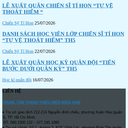
LỄ XUẤT QUÂN CHIẾN SĨ TÍ HON “TỰ VỆ
THOÁT HIỂM “
Chiến Sỹ Tí Hon
25/07/2026
DANH SÁCH HỌC VIÊN LỚP CHIẾN SĨ TÍ HON
“TỰ VỆ THOÁT HIỂM” TH5
Chiến Sỹ Tí Hon
22/07/2026
LỄ XUẤT QUÂN HỌC KỲ QUÂN ĐỘI “TIẾN
BƯỚC DƯỚI QUÂN KỲ” TH5
Học kì quân đội
16/07/2026
LIÊN HỆ
TRUNG TÂM THANH THIẾU NIÊN MIỀN NAM
♦ Trụ sở giao dịch 212-214 Nguyễn đình chiểu, phường Xuân Hòa (quận
3), TP. Hồ Chí Minh.
ĐT: 090.2300.132 – 077.245.1080
♦ Trụ sở chính: Số 1, đường 3, KDC Vĩnh Lộc, phường Bình Tân (quận