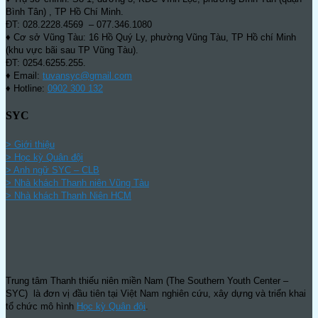
Bình Tân) , TP Hồ Chí Minh.
ĐT: 028.2228.4569 – 077.346.1080
♦ Cơ sở Vũng Tàu: 16 Hồ Quý Ly, phường Vũng Tàu, TP Hồ chí Minh
(khu vực bãi sau TP Vũng Tàu).
ĐT: 0254.6255.255.
♦ Email:
tuvansyc@gmail.com
♦ Hotline:
0902 300 132
SYC
> Giới thiệu
> Học kỳ Quân đội
>
Anh ngữ SYC – CLB
>
Nhà khách Thanh niên Vũng Tàu
>
Nhà khách Thanh Niên HCM
Trung tâm Thanh thiếu niên miền Nam (The Southern Youth Center –
SYC) là đơn vị đầu tiên tại Việt Nam nghiên cứu, xây dựng và triển khai
tổ chức mô hình
Học kỳ Quân đội
.