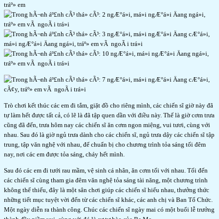
Trò chơi kết thúc các em đi tắm, giặt đồ cho riêng mình, các chiến sĩ giờ này đã
tự làm hết được tất cả, có lẽ là đã tập quen dần với điều này. Thế là giờ cơm trưa
cũng đã đến, trưa hôm nay các chiến sĩ ăn cơm ngon miệng, vui tươi, cùng với
nhau. Sau đó là giờ ngủ trưa dành cho các chiến sĩ, ngủ trưa dậy các chiến sĩ tập
trung, tập văn nghệ với nhau, để chuẩn bị cho chương trình tỏa sáng tối đêm
nay, nơi các em được tỏa sáng, cháy hết mình.
Sau đó các em đi tưới rau mầm, vệ sinh cá nhân, ăn cơm tối với nhau. Tối đến
các chiến sĩ cùng tham gia đêm văn nghệ tỏa sáng tài năng, một chương trình
không thể thiếu, đây là một sân chơi giúp các chiến sĩ hiểu nhau, thưởng thức
những tiết mục tuyệt vời đến từ các chiến sĩ khác, các anh chị và Ban Tổ Chức.
Một ngày diễn ra thành công. Chúc các chiến sĩ ngày mai có một buổi lễ trưởng