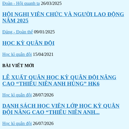
Đoàn - Hội quanh ta
26/03/2025
HỘI NGHỊ VIÊN CHỨC VÀ NGƯỜI LAO ĐỘNG
NĂM 2025
Đảng - Đoàn thể
09/01/2025
HỌC KỲ QUÂN ĐỘI
Học kì quân đội
15/04/2021
BÀI VIẾT MỚI
LỄ XUẤT QUÂN HỌC KỲ QUÂN ĐỘI NÂNG
CAO “THIẾU NIÊN ANH HÙNG” HK6
Học kì quân đội
28/07/2026
DANH SÁCH HỌC VIÊN LỚP HỌC KỲ QUÂN
ĐỘI NÂNG CAO “THIẾU NIÊN ANH...
Học kì quân đội
26/07/2026