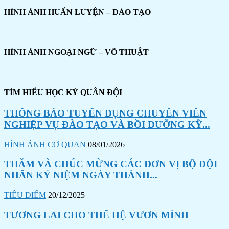
HÌNH ẢNH HUẤN LUYỆN – ĐÀO TẠO
HÌNH ẢNH NGOẠI NGỮ – VÕ THUẬT
TÌM HIỂU HỌC KỲ QUÂN ĐỘI
THÔNG BÁO TUYỂN DỤNG CHUYÊN VIÊN
NGHIỆP VỤ ĐÀO TẠO VÀ BỒI DƯỠNG KỸ...
HÌNH ẢNH CƠ QUAN
08/01/2026
THĂM VÀ CHÚC MỪNG CÁC ĐƠN VỊ BỘ ĐỘI
NHÂN KỶ NIỆM NGÀY THÀNH...
TIÊU ĐIỂM
20/12/2025
TƯƠNG LAI CHO THẾ HỆ VƯƠN MÌNH