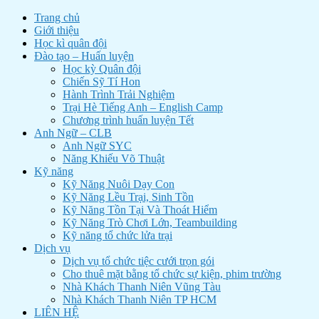
Trang chủ
Giới thiệu
Học kì quân đội
Đào tạo – Huấn luyện
Học kỳ Quân đội
Chiến Sỹ Tí Hon
Hành Trình Trải Nghiệm
Trại Hè Tiếng Anh – English Camp
Chương trình huấn luyện Tết
Anh Ngữ – CLB
Anh Ngữ SYC
Năng Khiếu Võ Thuật
Kỹ năng
Kỹ Năng Nuôi Dạy Con
Kỹ Năng Lều Trại, Sinh Tồn
Kỹ Năng Tồn Tại Và Thoát Hiểm
Kỹ Năng Trò Chơi Lớn, Teambuilding
Kỹ năng tổ chức lửa trại
Dịch vụ
Dịch vụ tổ chức tiệc cưới trọn gói
Cho thuê mặt bằng tổ chức sự kiện, phim trường
Nhà Khách Thanh Niên Vũng Tàu
Nhà Khách Thanh Niên TP HCM
LIÊN HỆ