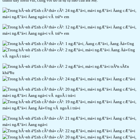
thành đầy niềm vui, cùng với đó là sự tự hào của Ba Mẹ.