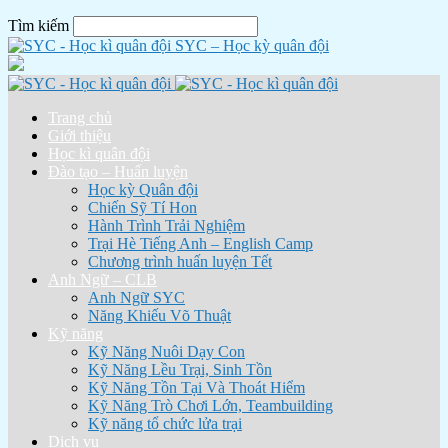
Tìm kiếm
SYC – Học kỳ quân đội
Trang chủ
Giới thiệu
Học kì quân đội
Đào tạo – Huấn luyện
Học kỳ Quân đội
Chiến Sỹ Tí Hon
Hành Trình Trải Nghiệm
Trại Hè Tiếng Anh – English Camp
Chương trình huấn luyện Tết
Anh Ngữ – CLB
Anh Ngữ SYC
Năng Khiếu Võ Thuật
Kỹ năng
Kỹ Năng Nuôi Dạy Con
Kỹ Năng Lều Trại, Sinh Tồn
Kỹ Năng Tồn Tại Và Thoát Hiểm
Kỹ Năng Trò Chơi Lớn, Teambuilding
Kỹ năng tổ chức lửa trại
Dịch vụ