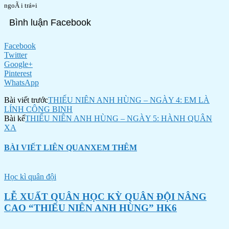
Bình luận Facebook
Facebook
Twitter
Google+
Pinterest
WhatsApp
Bài viết trước
THIẾU NIÊN ANH HÙNG – NGÀY 4: EM LÀ
LÍNH CÔNG BINH
Bài kế
THIẾU NIÊN ANH HÙNG – NGÀY 5: HÀNH QUÂN
XA
BÀI VIẾT LIÊN QUAN
XEM THÊM
Học kì quân đội
LỄ XUẤT QUÂN HỌC KỲ QUÂN ĐỘI NÂNG
CAO “THIẾU NIÊN ANH HÙNG” HK6