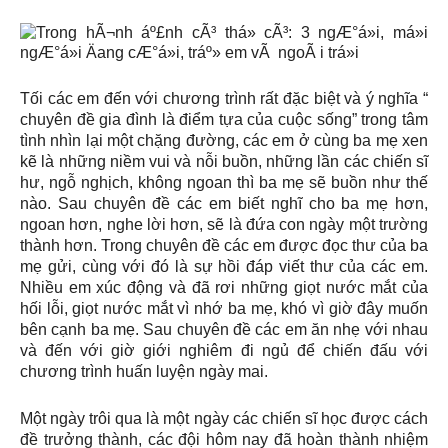
Tối các em đến với chương trình rất đặc biệt và ý nghĩa “
chuyên đề gia đình là điểm tựa của cuộc sống” trong tâm
tình nhìn lại một chặng đường, các em ở cùng ba mẹ xen
kẽ là những niềm vui và nỗi buồn, những lần các chiến sĩ
hư, ngỗ nghịch, không ngoan thì ba mẹ sẽ buồn như thế
nào. Sau chuyên đề các em biết nghĩ cho ba mẹ hơn,
ngoan hơn, nghe lời hơn, sẽ là đứa con ngày một trường
thành hơn. Trong chuyên đề các em được đọc thư của ba
mẹ gửi, cùng với đó là sự hồi đáp viết thư của các em.
Nhiều em xúc động và đã rơi những giọt nước mắt của
hối lỗi, giọt nước mắt vì nhớ ba mẹ, khó vì giờ đây muốn
bên cạnh ba mẹ. Sau chuyên đề các em ăn nhẹ với nhau
và đến với giờ giới nghiêm đi ngủ để chiến đấu với
chương trình huấn luyện ngày mai.
Một ngày trôi qua là một ngày các chiến sĩ học được cách
đề trưởng thành, các đội hôm nay đã hoàn thành nhiệm