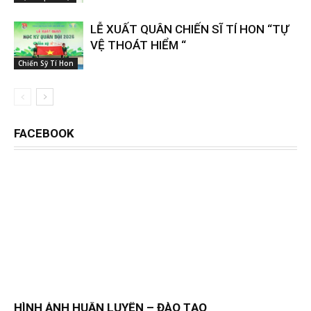
LỄ XUẤT QUÂN CHIẾN SĨ TÍ HON “TỰ
VỆ THOÁT HIỂM “
Chiến Sỹ Tí Hon
FACEBOOK
HÌNH ẢNH HUẤN LUYỆN – ĐÀO TẠO