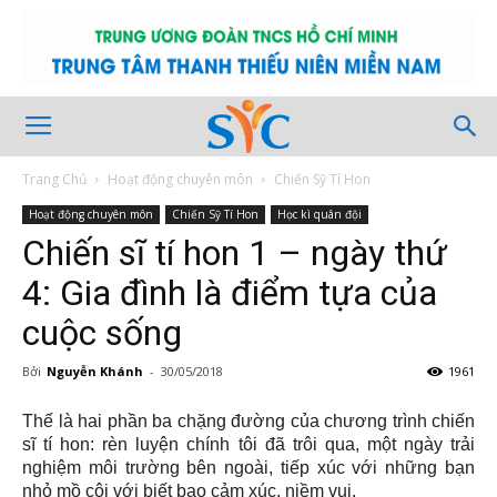
Trang Chủ
Hoạt động chuyên môn
Chiến Sỹ Tí Hon
Hoạt động chuyên môn
Chiến Sỹ Tí Hon
Học kì quân đội
Chiến sĩ tí hon 1 – ngày thứ
4: Gia đình là điểm tựa của
cuộc sống
Bởi
Nguyễn Khánh
-
30/05/2018
1961
Thế là hai phần ba chặng đường của chương trình chiến
sĩ tí hon: rèn luyện chính tôi đã trôi qua, một ngày trải
nghiệm môi trường bên ngoài, tiếp xúc với những bạn
nhỏ mồ côi với biết bao cảm xúc, niềm vui.