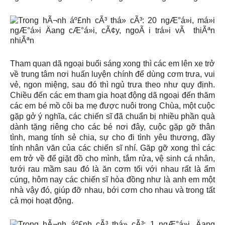
Tham quan dã ngoại buổi sáng xong thì các em lên xe trở
về trung tâm nơi huấn luyện chính để dùng cơm trưa, vui
vẻ, ngon miệng, sau đó thì ngủ trưa theo như quy định.
Chiều đến các em tham gia hoạt động dã ngoại đến thăm
các em bé mồ côi ba mẹ được nuôi trong Chùa, một cuộc
gặp gở ý nghĩa, các chiến sĩ đã chuẩn bị nhiều phần quà
dành tặng riêng cho các bé nơi đây, cuộc gặp gỡ thân
tình, mang tính sẻ chia, sự cho đi tình yêu thương, đầy
tính nhân văn của các chiến sĩ nhí. Găp gỡ xong thì các
em trở về để giặt đồ cho mình, tắm rửa, vệ sinh cá nhân,
tưới rau mầm sau đó là ăn cơm tối với nhau rất là ấm
cúng, hôm nay các chiến sĩ hòa đồng như là anh em một
nhà vậy đó, giúp đỡ nhau, bới cơm cho nhau và trong tất
cả mọi hoạt động.