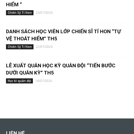
HIỂM “
25/07/2026
Chiến Sỹ Tí Hon
DANH SÁCH HỌC VIÊN LỚP CHIẾN SĨ TÍ HON “TỰ
VỆ THOÁT HIỂM” TH5
22/07/2026
Chiến Sỹ Tí Hon
LỄ XUẤT QUÂN HỌC KỲ QUÂN ĐỘI “TIẾN BƯỚC
DƯỚI QUÂN KỲ” TH5
16/07/2026
Học kì quân đội
LIÊN HỆ