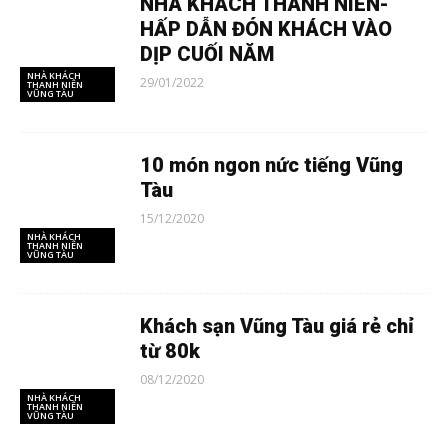
NHÀ KHÁCH THANH NIÊN-
HẤP DẪN ĐÓN KHÁCH VÀO
DỊP CUỐI NĂM
NHÀ KHÁCH
29/01/2022
THANH NIÊN
VŨNG TÀU
10 món ngon nức tiếng Vũng
Tàu
15/12/2020
NHÀ KHÁCH
THANH NIÊN
VŨNG TÀU
Khách sạn Vũng Tàu giá rẻ chỉ
từ 80k
08/12/2020
NHÀ KHÁCH
THANH NIÊN
VŨNG TÀU