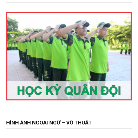
HÌNH ẢNH NGOẠI NGỮ – VÕ THUẬT