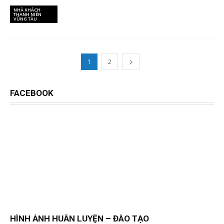
NHÀ KHÁCH
THANH NIÊN
VŨNG TÀU
1
2
FACEBOOK
HÌNH ẢNH HUẤN LUYỆN – ĐÀO TẠO