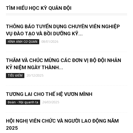
TÌM HIỂU HỌC KỲ QUÂN ĐỘI
THÔNG BÁO TUYỂN DỤNG CHUYÊN VIÊN NGHIỆP
VỤ ĐÀO TẠO VÀ BỒI DƯỠNG KỸ...
08/01/2026
HÌNH ẢNH CƠ QUAN
THĂM VÀ CHÚC MỪNG CÁC ĐƠN VỊ BỘ ĐỘI NHÂN
KỶ NIỆM NGÀY THÀNH...
20/12/2025
TIÊU ĐIỂM
TƯƠNG LAI CHO THẾ HỆ VƯƠN MÌNH
26/03/2025
Đoàn - Hội quanh ta
HỘI NGHỊ VIÊN CHỨC VÀ NGƯỜI LAO ĐỘNG NĂM
2025