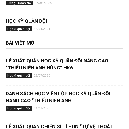
09/01/2025
Đảng - Đoàn thể
HỌC KỲ QUÂN ĐỘI
15/04/2021
Học kì quân đội
BÀI VIẾT MỚI
LỄ XUẤT QUÂN HỌC KỲ QUÂN ĐỘI NÂNG CAO
“THIẾU NIÊN ANH HÙNG” HK6
28/07/2026
Học kì quân đội
DANH SÁCH HỌC VIÊN LỚP HỌC KỲ QUÂN ĐỘI
NÂNG CAO “THIẾU NIÊN ANH...
26/07/2026
Học kì quân đội
LỄ XUẤT QUÂN CHIẾN SĨ TÍ HON “TỰ VỆ THOÁT