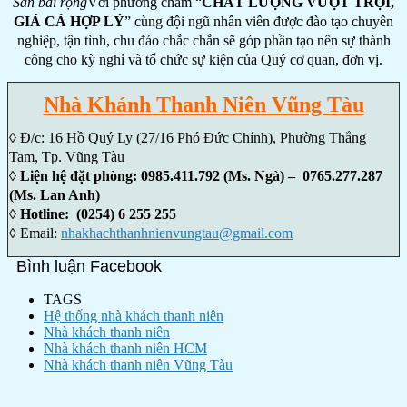
Sân bãi rộng
Với phương châm “
CHẤT LƯỢNG VƯỢT TRỘI,
GIÁ CẢ HỢP LÝ
” cùng đội ngũ nhân viên được đào tạo chuyên
nghiệp, tận tình, chu đáo chắc chắn sẽ góp phần tạo nên sự thành
công cho kỳ nghỉ và tổ chức sự kiện của Quý cơ quan, đơn vị.
Nhà Khánh Thanh Niên Vũng Tàu
◊
Đ/c: 16 Hồ Quý Ly (27/16 Phó Đức Chính), Phường Thắng
Tam, Tp. Vũng Tàu
◊ Liện hệ đặt phòng: 0985.411.792 (Ms. Ngà) – 0765.277.287
(Ms. Lan Anh)
◊ Hotline: (0254) 6 255 255
◊
Email:
nhakhachthanhnienvungtau@gmail.com
Bình luận Facebook
TAGS
Hệ thống nhà khách thanh niên
Nhà khách thanh niên
Nhà khách thanh niên HCM
Nhà khách thanh niên Vũng Tàu