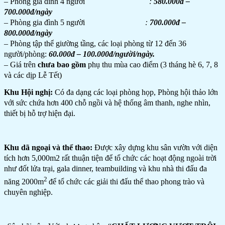
– Phòng gia đình 4 người
:
580.000đ –
700.000đ/ngày
– Phòng gia đình 5 người
:
700.000đ –
800.000đ/ngày
– Phòng tập thể giường tầng, các loại phòng từ 12 đến 36
người/phòng:
60.000đ – 100.000đ/người/ngày.
– Giá trên
chưa bao gồm
phụ thu mùa cao điểm (3 tháng hè 6, 7, 8
và các dịp Lễ Tết)
Khu Hội nghị:
Có đa dạng các loại phòng họp, Phòng hội thảo lớn
với sức chứa hơn 400 chỗ ngồi và hệ thống âm thanh, nghe nhìn,
thiết bị hỗ trợ hiện đại.
Khu dã ngoại và thể thao:
Được xây dựng khu sân vườn với diện
tích hơn 5,000m2 rất thuận tiện để tổ chức các hoạt động ngoài trời
như đốt lửa trại, gala dinner, teambuilding và khu nhà thi đấu đa
2
năng 2000m
để tổ chức các giải thi đấu thể thao phong trào và
chuyên nghiệp.