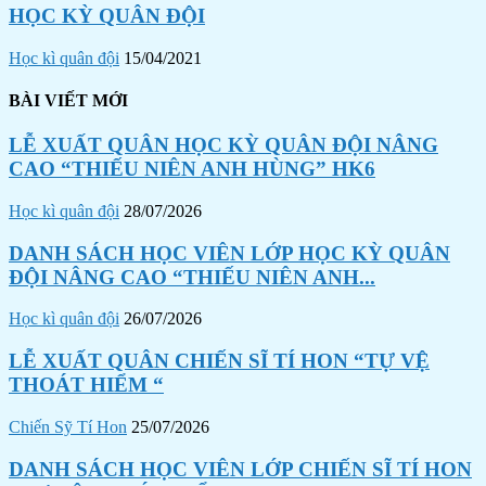
HỌC KỲ QUÂN ĐỘI
Học kì quân đội
15/04/2021
BÀI VIẾT MỚI
LỄ XUẤT QUÂN HỌC KỲ QUÂN ĐỘI NÂNG
CAO “THIẾU NIÊN ANH HÙNG” HK6
Học kì quân đội
28/07/2026
DANH SÁCH HỌC VIÊN LỚP HỌC KỲ QUÂN
ĐỘI NÂNG CAO “THIẾU NIÊN ANH...
Học kì quân đội
26/07/2026
LỄ XUẤT QUÂN CHIẾN SĨ TÍ HON “TỰ VỆ
THOÁT HIỂM “
Chiến Sỹ Tí Hon
25/07/2026
DANH SÁCH HỌC VIÊN LỚP CHIẾN SĨ TÍ HON