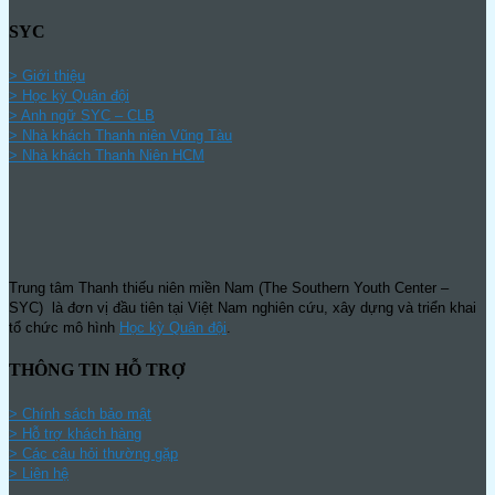
SYC
> Giới thiệu
> Học kỳ Quân đội
>
Anh ngữ SYC – CLB
>
Nhà khách Thanh niên Vũng Tàu
>
Nhà khách Thanh Niên HCM
Trung tâm Thanh thiếu niên miền Nam (The Southern Youth Center –
SYC) là đơn vị đầu tiên tại Việt Nam nghiên cứu, xây dựng và triển khai
tổ chức mô hình
Học kỳ Quân đội
.
THÔNG TIN HỖ TRỢ
>
Chính sách bảo mật
> Hỗ trợ khách hàng
> Các câu hỏi thường gặp
> Liên hệ