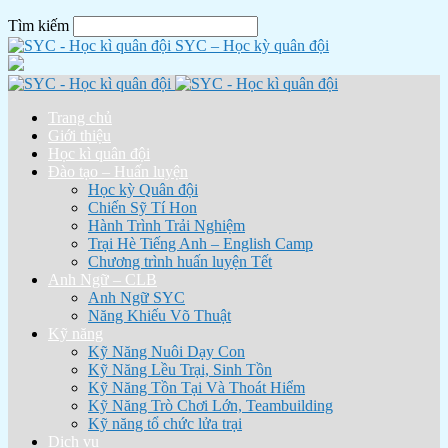
Tìm kiếm
SYC – Học kỳ quân đội
Trang chủ
Giới thiệu
Học kì quân đội
Đào tạo – Huấn luyện
Học kỳ Quân đội
Chiến Sỹ Tí Hon
Hành Trình Trải Nghiệm
Trại Hè Tiếng Anh – English Camp
Chương trình huấn luyện Tết
Anh Ngữ – CLB
Anh Ngữ SYC
Năng Khiếu Võ Thuật
Kỹ năng
Kỹ Năng Nuôi Dạy Con
Kỹ Năng Lều Trại, Sinh Tồn
Kỹ Năng Tồn Tại Và Thoát Hiểm
Kỹ Năng Trò Chơi Lớn, Teambuilding
Kỹ năng tổ chức lửa trại
Dịch vụ