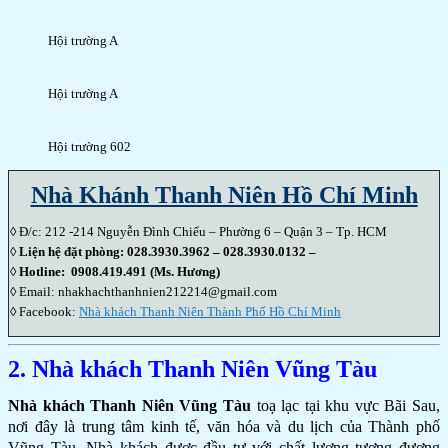
Hội trường A
Hội trường A
Hội trường 602
Nhà Khánh Thanh Niên Hồ Chí Minh
◊
Đ/c: 212 -214 Nguyễn Đình Chiểu – Phường 6 – Quận 3 – Tp. HCM
◊ Liện hệ đặt phòng: 028.3930.3962 – 028.3930.0132 –
◊ Hotline: 0908.419.491 (Ms. Hương)
◊
Email: nhakhachthanhnien212214@gmail.com
◊ Facebook:
Nhà khách Thanh Niên Thành Phố Hồ Chí Minh
2. Nhà khách Thanh Niên Vũng Tàu
Nhà khách Thanh Niên Vũng Tàu
toạ lạc tại khu vực Bãi Sau,
nơi đây là trung tâm kinh tế, văn hóa và du lịch của Thành phố
Vũng Tàu, Nhà khách được đầu tư với chất lượng tương đương