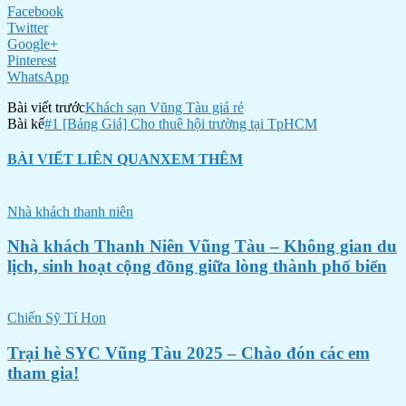
Facebook
Twitter
Google+
Pinterest
WhatsApp
Bài viết trước
Khách sạn Vũng Tàu giá rẻ
Bài kế
#1 [Bảng Giá] Cho thuê hội trường tại TpHCM
BÀI VIẾT LIÊN QUAN
XEM THÊM
Nhà khách thanh niên
Nhà khách Thanh Niên Vũng Tàu – Không gian du
lịch, sinh hoạt cộng đồng giữa lòng thành phố biển
Chiến Sỹ Tí Hon
Trại hè SYC Vũng Tàu 2025 – Chào đón các em
tham gia!