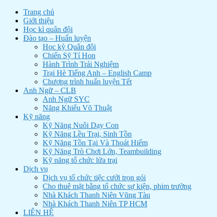
Trang chủ
Giới thiệu
Học kì quân đội
Đào tạo – Huấn luyện
Học kỳ Quân đội
Chiến Sỹ Tí Hon
Hành Trình Trải Nghiệm
Trại Hè Tiếng Anh – English Camp
Chương trình huấn luyện Tết
Anh Ngữ – CLB
Anh Ngữ SYC
Năng Khiếu Võ Thuật
Kỹ năng
Kỹ Năng Nuôi Dạy Con
Kỹ Năng Lều Trại, Sinh Tồn
Kỹ Năng Tồn Tại Và Thoát Hiểm
Kỹ Năng Trò Chơi Lớn, Teambuilding
Kỹ năng tổ chức lửa trại
Dịch vụ
Dịch vụ tổ chức tiệc cưới trọn gói
Cho thuê mặt bằng tổ chức sự kiện, phim trường
Nhà Khách Thanh Niên Vũng Tàu
Nhà Khách Thanh Niên TP HCM
LIÊN HỆ