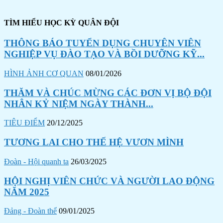
TÌM HIỂU HỌC KỲ QUÂN ĐỘI
THÔNG BÁO TUYỂN DỤNG CHUYÊN VIÊN
NGHIỆP VỤ ĐÀO TẠO VÀ BỒI DƯỠNG KỸ...
HÌNH ẢNH CƠ QUAN
08/01/2026
THĂM VÀ CHÚC MỪNG CÁC ĐƠN VỊ BỘ ĐỘI
NHÂN KỶ NIỆM NGÀY THÀNH...
TIÊU ĐIỂM
20/12/2025
TƯƠNG LAI CHO THẾ HỆ VƯƠN MÌNH
Đoàn - Hội quanh ta
26/03/2025
HỘI NGHỊ VIÊN CHỨC VÀ NGƯỜI LAO ĐỘNG
NĂM 2025
Đảng - Đoàn thể
09/01/2025