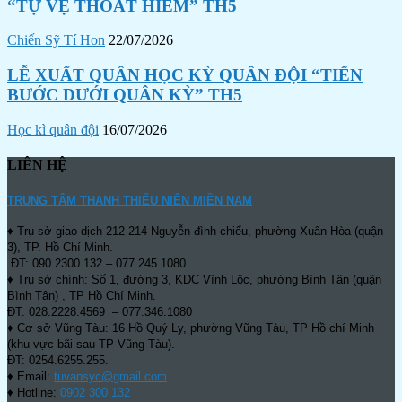
“TỰ VỆ THOÁT HIỂM” TH5
Chiến Sỹ Tí Hon
22/07/2026
LỄ XUẤT QUÂN HỌC KỲ QUÂN ĐỘI “TIẾN
BƯỚC DƯỚI QUÂN KỲ” TH5
Học kì quân đội
16/07/2026
LIÊN HỆ
TRUNG TÂM THANH THIẾU NIÊN MIỀN NAM
♦ Trụ sở giao dịch 212-214 Nguyễn đình chiểu, phường Xuân Hòa (quận
3), TP. Hồ Chí Minh.
ĐT: 090.2300.132 – 077.245.1080
♦ Trụ sở chính: Số 1, đường 3, KDC Vĩnh Lộc, phường Bình Tân (quận
Bình Tân) , TP Hồ Chí Minh.
ĐT: 028.2228.4569 – 077.346.1080
♦ Cơ sở Vũng Tàu: 16 Hồ Quý Ly, phường Vũng Tàu, TP Hồ chí Minh
(khu vực bãi sau TP Vũng Tàu).
ĐT: 0254.6255.255.
♦ Email:
tuvansyc@gmail.com
♦ Hotline:
0902 300 132