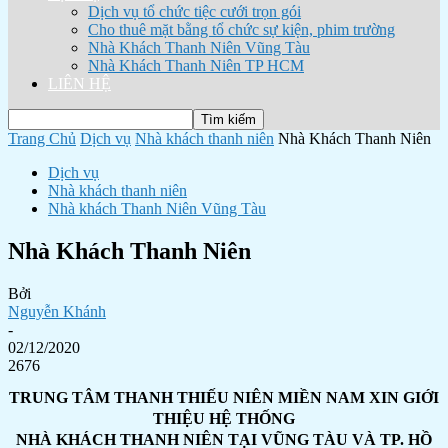
Dịch vụ tổ chức tiệc cưới trọn gói
Cho thuê mặt bằng tổ chức sự kiện, phim trường
Nhà Khách Thanh Niên Vũng Tàu
Nhà Khách Thanh Niên TP HCM
LIÊN HỆ
Trang Chủ
Dịch vụ
Nhà khách thanh niên
Nhà Khách Thanh Niên
Dịch vụ
Nhà khách thanh niên
Nhà khách Thanh Niên Vũng Tàu
Nhà Khách Thanh Niên
Bởi
Nguyễn Khánh
-
02/12/2020
2676
TRUNG TÂM THANH THIẾU NIÊN MIỀN NAM XIN GIỚI
THIỆU HỆ THỐNG
NHÀ KHÁCH THANH NIÊN TẠI VŨNG TÀU VÀ TP. HỒ