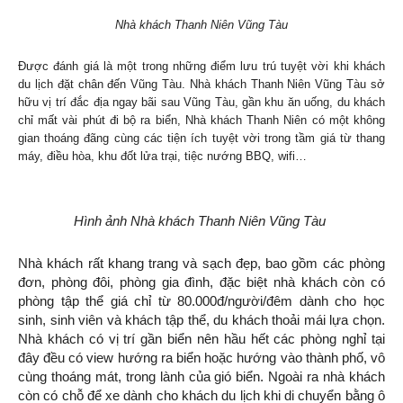
Nhà khách Thanh Niên Vũng Tàu
Được đánh giá là một trong những điểm lưu trú tuyệt vời khi khách
du lịch đặt chân đến Vũng Tàu. Nhà khách Thanh Niên Vũng Tàu sở
hữu vị trí đắc địa ngay bãi sau Vũng Tàu, gần khu ăn uống, du khách
chỉ mất vài phút đi bộ ra biển, Nhà khách Thanh Niên có một không
gian thoáng đãng cùng các tiện ích tuyệt vời trong tầm giá từ thang
máy, điều hòa, khu đốt lửa trại, tiệc nướng BBQ, wifi…
Hình ảnh Nhà khách Thanh Niên Vũng Tàu
Nhà khách rất khang trang và sạch đẹp, bao gồm các phòng
đơn, phòng đôi, phòng gia đình, đặc biệt nhà khách còn có
phòng tập thể giá chỉ từ 80.000đ/người/đêm dành cho học
sinh, sinh viên và khách tập thể, du khách thoải mái lựa chọn.
Nhà khách có vị trí gần biển nên hầu hết các phòng nghỉ tại
đây đều có view hướng ra biển hoặc hướng vào thành phố, vô
cùng thoáng mát, trong lành của gió biển. Ngoài ra nhà khách
còn có chỗ để xe dành cho khách du lịch khi di chuyển bằng ô