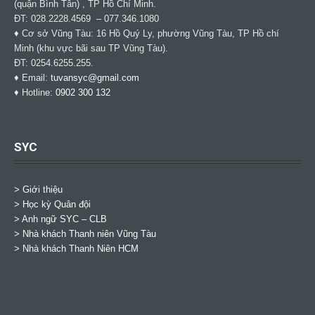
(quận Bình Tân) , TP Hồ Chí Minh.
ĐT: 028.2228.4569 – 077.346.1080
♦ Cơ sở Vũng Tàu: 16 Hồ Quý Ly, phường Vũng Tàu, TP Hồ chí
Minh (khu vực bãi sau TP Vũng Tàu).
ĐT: 0254.6255.255.
♦ Email:
tuvansyc@gmail.com
♦ Hotline:
0902 300 132
SYC
> Giới thiệu
> Học kỳ Quân đội
>
Anh ngữ SYC – CLB
>
Nhà khách Thanh niên Vũng Tàu
>
Nhà khách Thanh Niên HCM