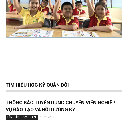
TÌM HIỂU HỌC KỲ QUÂN ĐỘI
THÔNG BÁO TUYỂN DỤNG CHUYÊN VIÊN NGHIỆP
VỤ ĐÀO TẠO VÀ BỒI DƯỠNG KỸ...
08/01/2026
HÌNH ẢNH CƠ QUAN