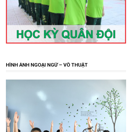
HÌNH ẢNH NGOẠI NGỮ – VÕ THUẬT