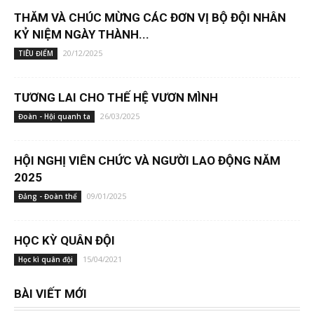
THĂM VÀ CHÚC MỪNG CÁC ĐƠN VỊ BỘ ĐỘI NHÂN
KỶ NIỆM NGÀY THÀNH...
20/12/2025
TIÊU ĐIỂM
TƯƠNG LAI CHO THẾ HỆ VƯƠN MÌNH
26/03/2025
Đoàn - Hội quanh ta
HỘI NGHỊ VIÊN CHỨC VÀ NGƯỜI LAO ĐỘNG NĂM
2025
09/01/2025
Đảng - Đoàn thể
HỌC KỲ QUÂN ĐỘI
15/04/2021
Học kì quân đội
BÀI VIẾT MỚI