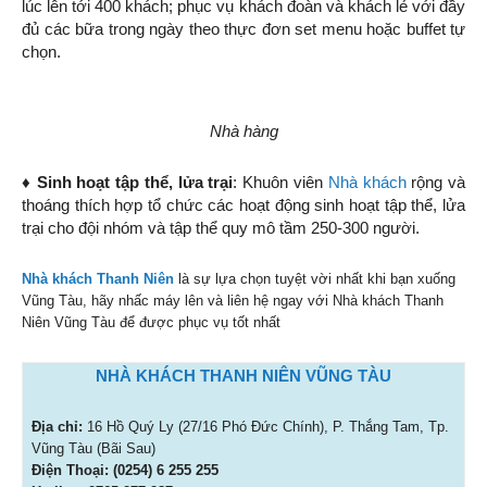
lúc lên tới 400 khách; phục vụ khách đoàn và khách lẻ với đầy
đủ các bữa trong ngày theo thực đơn set menu hoặc buffet tự
chọn.
Nhà hàng
♦
Sinh hoạt tập thể, lửa trại
: Khuôn viên
Nhà khách
rộng và
thoáng thích hợp tổ chức các hoạt động sinh hoạt tập thể, lửa
trại cho đội nhóm và tập thể quy mô tầm 250-300 người.
Nhà khách Thanh Niên
là sự lựa chọn tuyệt vời nhất khi bạn xuống
Vũng Tàu, hãy nhấc máy lên và liên hệ ngay với Nhà khách Thanh
Niên Vũng Tàu để được phục vụ tốt nhất
NHÀ KHÁCH THANH NIÊN VŨNG TÀU
Địa chỉ:
16 Hồ Quý Ly (27/16 Phó Đức Chính), P. Thắng Tam, Tp.
Vũng Tàu (Bãi Sau)
Điện Thoại: (0254) 6 255 255