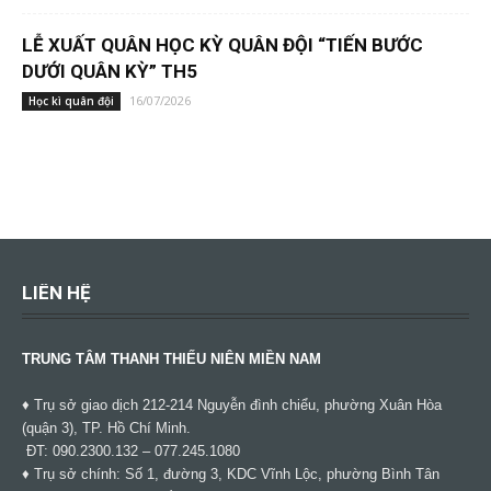
LỄ XUẤT QUÂN HỌC KỲ QUÂN ĐỘI “TIẾN BƯỚC
DƯỚI QUÂN KỲ” TH5
16/07/2026
Học kì quân đội
LIÊN HỆ
TRUNG TÂM THANH THIẾU NIÊN MIỀN NAM
♦ Trụ sở giao dịch 212-214 Nguyễn đình chiểu, phường Xuân Hòa
(quận 3), TP. Hồ Chí Minh.
ĐT: 090.2300.132 – 077.245.1080
♦ Trụ sở chính: Số 1, đường 3, KDC Vĩnh Lộc, phường Bình Tân