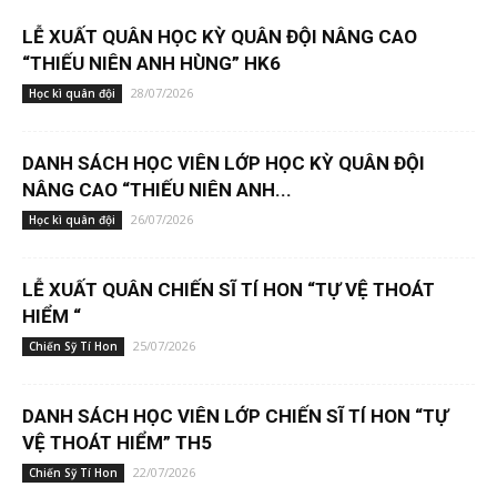
LỄ XUẤT QUÂN HỌC KỲ QUÂN ĐỘI NÂNG CAO
“THIẾU NIÊN ANH HÙNG” HK6
28/07/2026
Học kì quân đội
DANH SÁCH HỌC VIÊN LỚP HỌC KỲ QUÂN ĐỘI
NÂNG CAO “THIẾU NIÊN ANH...
26/07/2026
Học kì quân đội
LỄ XUẤT QUÂN CHIẾN SĨ TÍ HON “TỰ VỆ THOÁT
HIỂM “
25/07/2026
Chiến Sỹ Tí Hon
DANH SÁCH HỌC VIÊN LỚP CHIẾN SĨ TÍ HON “TỰ
VỆ THOÁT HIỂM” TH5
22/07/2026
Chiến Sỹ Tí Hon