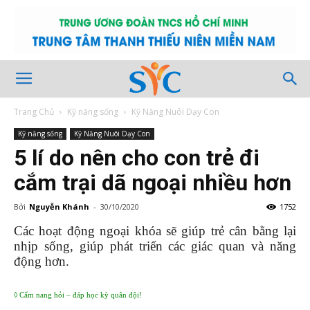
Trang Chủ
Kỹ năng sống
Kỹ Năng Nuôi Dạy Con
Kỹ năng sống
Kỹ Năng Nuôi Dạy Con
5 lí do nên cho con trẻ đi
cắm trại dã ngoại nhiều hơn
Bởi
Nguyễn Khánh
-
30/10/2020
1752
Đăng
Các hoạt động ngoại khóa sẽ giúp trẻ cân bằng lại
và
nhịp sống, giúp phát triển các giác quan và năng
động hơn.
◊ Cẩm nang hỏi – đáp học kỳ quân đội!