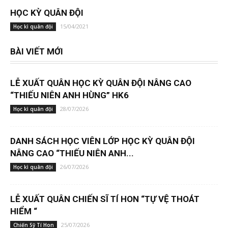
HỌC KỲ QUÂN ĐỘI
15/04/2021
Học kì quân đội
BÀI VIẾT MỚI
LỄ XUẤT QUÂN HỌC KỲ QUÂN ĐỘI NÂNG CAO
“THIẾU NIÊN ANH HÙNG” HK6
28/07/2026
Học kì quân đội
DANH SÁCH HỌC VIÊN LỚP HỌC KỲ QUÂN ĐỘI
NÂNG CAO “THIẾU NIÊN ANH...
26/07/2026
Học kì quân đội
LỄ XUẤT QUÂN CHIẾN SĨ TÍ HON “TỰ VỆ THOÁT
HIỂM “
25/07/2026
Chiến Sỹ Tí Hon