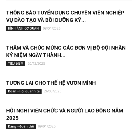
THÔNG BÁO TUYỂN DỤNG CHUYÊN VIÊN NGHIỆP
VỤ ĐÀO TẠO VÀ BỒI DƯỠNG KỸ...
08/01/2026
HÌNH ẢNH CƠ QUAN
THĂM VÀ CHÚC MỪNG CÁC ĐƠN VỊ BỘ ĐỘI NHÂN
KỶ NIỆM NGÀY THÀNH...
20/12/2025
TIÊU ĐIỂM
TƯƠNG LAI CHO THẾ HỆ VƯƠN MÌNH
26/03/2025
Đoàn - Hội quanh ta
HỘI NGHỊ VIÊN CHỨC VÀ NGƯỜI LAO ĐỘNG NĂM
2025
09/01/2025
Đảng - Đoàn thể