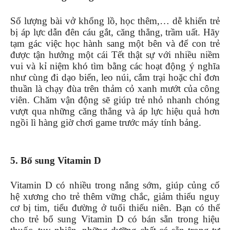
Số lượng bài vở khổng lồ, học thêm,… dễ khiến trẻ
bị áp lực dẫn đên cáu gắt, căng thẳng, trầm uất. Hãy
tạm gác việc học hành sang một bên và để con trẻ
được tận hưởng một cái Tết thật sự với nhiều niềm
vui và kỉ niệm khó tìm bằng các hoạt động ý nghĩa
như cùng đi dạo biển, leo núi, cắm trại hoặc chỉ đơn
thuần là chạy đùa trên thảm cỏ xanh mướt của công
viên. Chăm vận động sẽ giúp trẻ nhỏ nhanh chóng
vượt qua những căng thẳng và áp lực hiệu quả hơn
ngồi lì hàng giờ chơi game trước máy tính bảng.
5. Bổ sung Vitamin D
Vitamin D có nhiều trong nắng sớm, giúp củng cố
hệ xương cho trẻ thêm vững chắc, giảm thiểu nguy
cơ bị tim, tiểu đường ở tuổi thiếu niên. Bạn có thể
cho trẻ bổ sung Vitamin D có bán sẵn trong hiệu