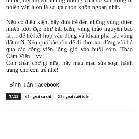
thuốc, tuy nhiên, những dưỡng chất có sẵn trong tự
nhiên vẫn luôn là sự lựa chọn khôn ngoan nhất.
Nếu có điều kiện, hãy đưa trẻ đến những vùng thiên
nhiên tươi đẹp như bãi biển, vùng thảo nguyên bao
la,… để trẻ kết hợp vận động và khám phá các vùng
đất mới. Nếu quá bận rộn để đi chơi xa, đừng vội bỏ
qua các công viên lộng gió vào buổi sớm, Thảo
Cầm Viên…vv
Còn chần chờ gì nữa, hãy mau mau sửa soạn hành
trang cho con trẻ nhé!
Bình luận Facebook
TAGS
dã ngoại củ chi
Dã ngoại cuối tuần