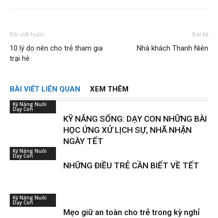
Bài viết trước
Bài kế
10 lý do nên cho trẻ tham gia
Nhà khách Thanh Niên
trại hè
BÀI VIẾT LIÊN QUAN
XEM THÊM
Kỹ Năng Nuôi
Dạy Con
KỸ NĂNG SỐNG: DẠY CON NHỮNG BÀI
HỌC ỨNG XỬ LỊCH SỰ, NHÃ NHẶN
NGÀY TẾT
Kỹ Năng Nuôi
Dạy Con
NHỮNG ĐIỀU TRẺ CẦN BIẾT VỀ TẾT
Kỹ Năng Nuôi
Dạy Con
Mẹo giữ an toàn cho trẻ trong kỳ nghỉ