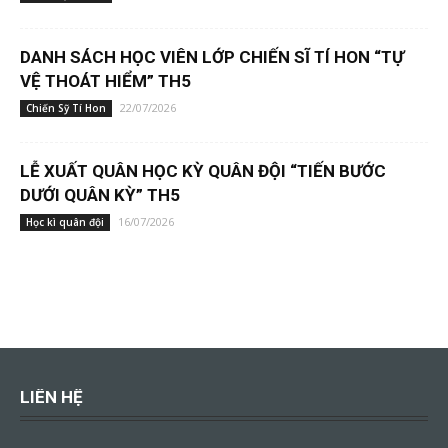
DANH SÁCH HỌC VIÊN LỚP CHIẾN SĨ TÍ HON “TỰ
VỆ THOÁT HIỂM” TH5
22/07/2026
Chiến Sỹ Tí Hon
LỄ XUẤT QUÂN HỌC KỲ QUÂN ĐỘI “TIẾN BƯỚC
DƯỚI QUÂN KỲ” TH5
16/07/2026
Học kì quân đội
LIÊN HỆ