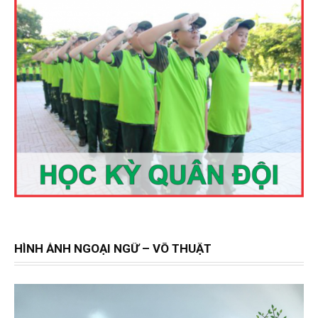
HÌNH ẢNH NGOẠI NGỮ – VÕ THUẬT