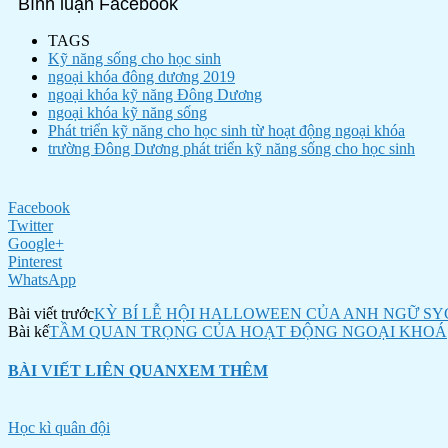
Bình luận Facebook
TAGS
Kỹ năng sống cho học sinh
ngoại khóa đông dương 2019
ngoại khóa kỹ năng Đông Dương
ngoại khóa kỹ năng sống
Phát triển kỹ năng cho học sinh từ hoạt động ngoại khóa
trường Đông Dương phát triển kỹ năng sống cho học sinh
Facebook
Twitter
Google+
Pinterest
WhatsApp
Bài viết trước
KỲ BÍ LỄ HỘI HALLOWEEN CỦA ANH NGỮ SY
Bài kế
TẦM QUAN TRỌNG CỦA HOẠT ĐỘNG NGOẠI KHOÁ
BÀI VIẾT LIÊN QUAN
XEM THÊM
Học kì quân đội