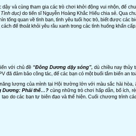
c dậy và cùng tham gia các trò chơi khởi động vui nhộn, để ch
 Tình dục)
do tiến sĩ Nguyễn Hoàng Khắc Hiếu chia sẻ. Qua chu
 tổng quan về tình bạn, tình yêu tuổi học trò, biết được các bi
t cách để thoát khỏi yêu râu xanh trong các tình huống khẩn cấp
biển với chủ đề
“Đông Dương dậy sóng”,
dù chiều nay thủy 
V đã đảm bảo công tác, để các bạn có một buổi tắm biển an to
g năng lượng của mình tại Hội trường lớn với màu sắc hài hòa,
g Dương
:
Phải thế…?
cùng những trò chơi hấp dẫn, bổ ích, rèn
ng tạo do các bạn tự biên đạo và thể hiện. Cuối chương trình