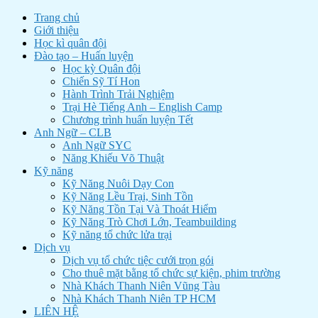
Trang chủ
Giới thiệu
Học kì quân đội
Đào tạo – Huấn luyện
Học kỳ Quân đội
Chiến Sỹ Tí Hon
Hành Trình Trải Nghiệm
Trại Hè Tiếng Anh – English Camp
Chương trình huấn luyện Tết
Anh Ngữ – CLB
Anh Ngữ SYC
Năng Khiếu Võ Thuật
Kỹ năng
Kỹ Năng Nuôi Dạy Con
Kỹ Năng Lều Trại, Sinh Tồn
Kỹ Năng Tồn Tại Và Thoát Hiểm
Kỹ Năng Trò Chơi Lớn, Teambuilding
Kỹ năng tổ chức lửa trại
Dịch vụ
Dịch vụ tổ chức tiệc cưới trọn gói
Cho thuê mặt bằng tổ chức sự kiện, phim trường
Nhà Khách Thanh Niên Vũng Tàu
Nhà Khách Thanh Niên TP HCM
LIÊN HỆ