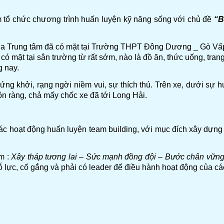
 tổ chức chương trình huấn luyện kỹ năng sống với chủ đề
“B
ủa Trung tâm đã có mặt tại Trường THPT Đông Dương _ Gò Vấp 
có mặt tại sân trường từ rất sớm, nào là đồ ăn, thức uống, tr
g nay.
hứng khởi, rạng ngời niềm vui, sự thích thú. Trên xe, dưới sự
rộn ràng, chả mấy chốc xe đã tới Long Hải.
 hoạt động huấn luyện team building, với mục đích xây dựng ti
ồm :
Xây tháp tương lai – Sức mạnh đồng đội – Bước chân vữn
ỗ lực, cố gắng và phải có leader để điều hành hoạt động của cá