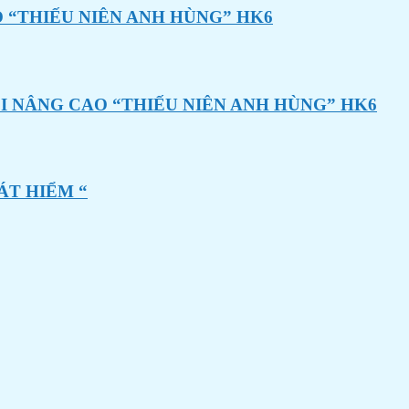
 “THIẾU NIÊN ANH HÙNG” HK6
I NÂNG CAO “THIẾU NIÊN ANH HÙNG” HK6
ÁT HIỂM “