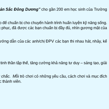
ản Sắc Đông Dương”
cho gần 200 em học sinh của Trường
để chuẩn bị cho chuyến hành trình huấn luyện kỹ năng sống.
ang phục, đã được các bạn chuẩn bị đầy đủ, nhìn gương mặt của
 hướng dẫn của các anh/chị ĐPV các bạn thi nhau hát, nhảy, kể
nh thần tập thể, tăng cường khả năng tư duy – sáng tạo, giải
g chắc. M
ỗi trò chơi có những yêu cầu, cách chơi và mục đích
c thành viên.