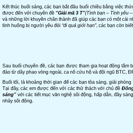
Kết thúc buổi sáng, các bạn bắt đầu buổi chiều bằng việc thứ
được đến với chuyên đề
“Giải mã 3 T”
(Tình bạn – Tình yêu –
và những lời khuyên chân thành đã giúp các bạn có một cái nhìn
tình huống bị người yêu đòi
“đi quá giới hạn”
, các bạn còn biế
Sau buổi chuyên đề, các bạn được tham gia hoạt động tắm 
đáo từ dây phao vòng ngoài, ca nô cứu hộ và đội ngũ BTC, ĐP
Buổi tối, là khoảng thời gian để các bạn tỏa sáng, giải phón
Tại đây, các em được đến với các thử thách với chủ đề
Đôn
sáng”
với các tiết mục văn nghệ sôi động, hấp dẫn, đầy sá
nhảy sôi động.