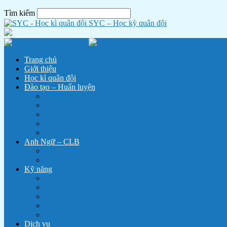
Tìm kiếm
SYC – Học kỳ quân đội
Trang chủ
Giới thiệu
Học kì quân đội
Đào tạo – Huấn luyện
Học kỳ Quân đội
Chiến Sỹ Tí Hon
Hành Trình Trải Nghiệm
Trại Hè Tiếng Anh – English Camp
Chương trình huấn luyện Tết
Anh Ngữ – CLB
Anh Ngữ SYC
Năng Khiếu Võ Thuật
Kỹ năng
Kỹ Năng Nuôi Dạy Con
Kỹ Năng Lều Trại, Sinh Tồn
Kỹ Năng Tồn Tại Và Thoát Hiểm
Kỹ Năng Trò Chơi Lớn, Teambuilding
Kỹ năng tổ chức lửa trại
Dịch vụ