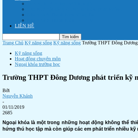
Dịch vụ tổ chức tiệc cưới trọn gói
Cho thuê mặt bằng tổ chức sự kiện, phim trường
Nhà Khách Thanh Niên Vũng Tàu
Nhà Khách Thanh Niên TP HCM
LIÊN HỆ
Trang Chủ
Kỹ năng sống
Kỹ năng sống
Trường THPT Đông Dương phá
Kỹ năng sống
Hoạt động chuyên môn
Ngoại khóa trường học
Trường THPT Đông Dương phát triển kỹ nă
Bởi
Nguyễn Khánh
-
01/11/2019
2685
Ngoại khóa là một trong những hoạt động không thể thi
hứng thú học tập mà còn giúp các em phát triển nhiều kỹ