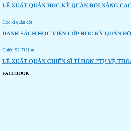
LỄ XUẤT QUÂN HỌC KỲ QUÂN ĐỘI NÂNG CAO
Học kì quân đội
DANH SÁCH HỌC VIÊN LỚP HỌC KỲ QUÂN ĐỘ
Chiến Sỹ Tí Hon
LỄ XUẤT QUÂN CHIẾN SĨ TÍ HON “TỰ VỆ THO
FACEBOOK