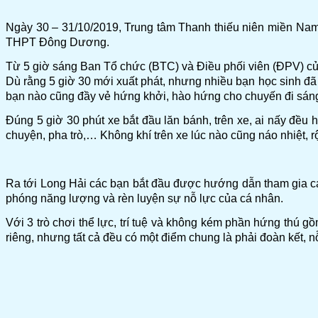
Ngày 30 – 31/10/2019, Trung tâm Thanh thiếu niên miền Nam
THPT Đông Dương.
Từ 5 giờ sáng Ban Tổ chức (BTC) và Điều phối viên (ĐPV) c
Dù rằng 5 giờ 30 mới xuất phát, nhưng nhiều bạn học sinh đã 
bạn nào cũng đầy vẻ hứng khởi, hào hứng cho chuyến đi sán
Đúng 5 giờ 30 phút xe bắt đầu lăn bánh, trên xe, ai nấy đều 
chuyện, pha trò,… Không khí trên xe lúc nào cũng náo nhiệt, 
Ra tới Long Hải các bạn bắt đầu được hướng dẫn tham gia các
phóng năng lượng và rèn luyện sự nỗ lực của cá nhân.
Với 3 trò chơi thể lực, trí tuệ và không kém phần hứng thú g
riêng, nhưng tất cả đều có một điểm chung là phải đoàn kết, n