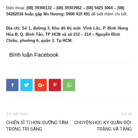
Điện thoại:
(08) 39300132 – (08) 39303962 – (08) 5425 3064 – (08)
54282016 hoặc gặp Ms Hương: 0908 419 491
để biết thêm chi tiết.
Địa chỉ: Số 1, đường 3, Khu đô thị mới Vĩnh Lộc, P. Bình Hưng
Hòa B, Q. Bình Tân, TP HCM và số 212 – 214 – Nguyễn Đình
Chiểu, phường 6, quận 3, Tp.HCM.
Bình luận Facebook
Bài viết trước
Bài kế
CHIẾN SĨ TÍ HON: DƯỠNG TÂM
CHUYỆN HỌC KỲ QUÂN ĐỘI:
TRONG TRÍ SÁNG
TRĂNG VÀ TĂNG