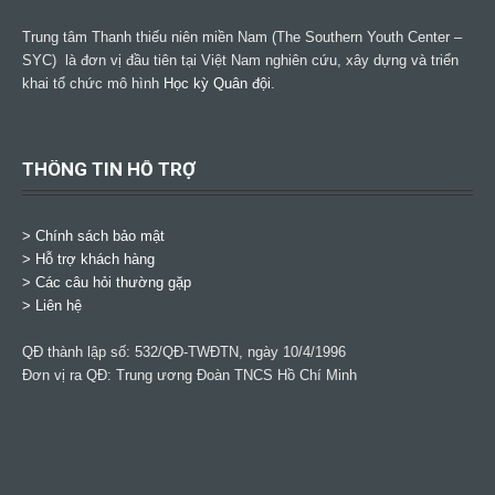
Trung tâm Thanh thiếu niên miền Nam (The Southern Youth Center –
SYC) là đơn vị đầu tiên tại Việt Nam nghiên cứu, xây dựng và triển
khai tổ chức mô hình
Học kỳ Quân đội
.
THÔNG TIN HỖ TRỢ
>
Chính sách bảo mật
> Hỗ trợ khách hàng
> Các câu hỏi thường gặp
> Liên hệ
QĐ thành lập số: 532/QĐ-TWĐTN, ngày 10/4/1996
Đơn vị ra QĐ: Trung ương Đoàn TNCS Hồ Chí Minh