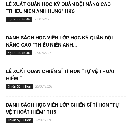
LỄ XUẤT QUÂN HỌC KỲ QUÂN ĐỘI NÂNG CAO
“THIẾU NIÊN ANH HÙNG” HK6
28/07/2026
Học kì quân đội
DANH SÁCH HỌC VIÊN LỚP HỌC KỲ QUÂN ĐỘI
NÂNG CAO “THIẾU NIÊN ANH...
26/07/2026
Học kì quân đội
LỄ XUẤT QUÂN CHIẾN SĨ TÍ HON “TỰ VỆ THOÁT
HIỂM “
25/07/2026
Chiến Sỹ Tí Hon
DANH SÁCH HỌC VIÊN LỚP CHIẾN SĨ TÍ HON “TỰ
VỆ THOÁT HIỂM” TH5
22/07/2026
Chiến Sỹ Tí Hon