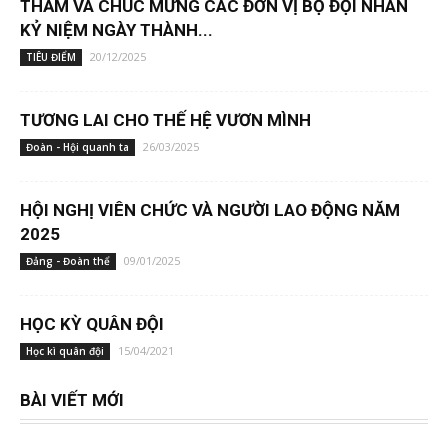
THĂM VÀ CHÚC MỪNG CÁC ĐƠN VỊ BỘ ĐỘI NHÂN
KỶ NIỆM NGÀY THÀNH...
20/12/2025
TIÊU ĐIỂM
TƯƠNG LAI CHO THẾ HỆ VƯƠN MÌNH
26/03/2025
Đoàn - Hội quanh ta
HỘI NGHỊ VIÊN CHỨC VÀ NGƯỜI LAO ĐỘNG NĂM
2025
09/01/2025
Đảng - Đoàn thể
HỌC KỲ QUÂN ĐỘI
15/04/2021
Học kì quân đội
BÀI VIẾT MỚI