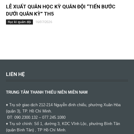
LỄ XUẤT QUÂN HỌC KỲ QUÂN ĐỘI “TIẾN BƯỚC
DƯỚI QUÂN KỲ” TH5
16/07/2026
Học kì quân đội
LIÊN HỆ
TRUNG TÂM THANH THIẾU NIÊN MIỀN NAM
♦ Trụ sở giao dịch 212-214 Nguyễn đình chiểu, phường Xuân Hòa
(quận 3), TP. Hồ Chí Minh.
ĐT: 090.2300.132 – 077.245.1080
♦ Trụ sở chính: Số 1, đường 3, KDC Vĩnh Lộc, phường Bình Tân
(quận Bình Tân) , TP Hồ Chí Minh.