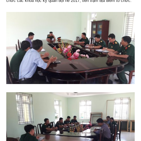
chức các khoá học kỳ quân đội hè 2017, tiền trạm địa điểm tổ chức.