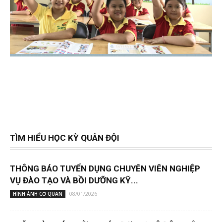
TÌM HIỂU HỌC KỲ QUÂN ĐỘI
THÔNG BÁO TUYỂN DỤNG CHUYÊN VIÊN NGHIỆP
VỤ ĐÀO TẠO VÀ BỒI DƯỠNG KỸ...
08/01/2026
HÌNH ẢNH CƠ QUAN