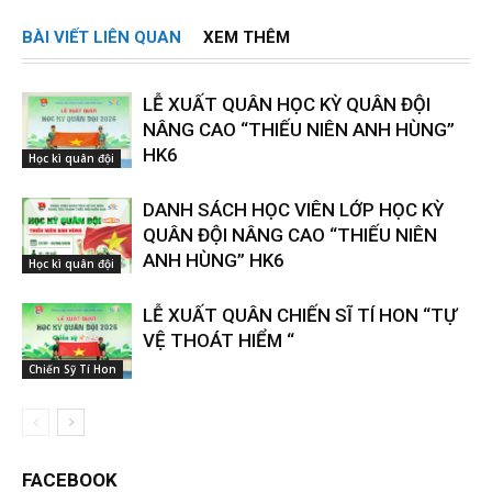
BÀI VIẾT LIÊN QUAN
XEM THÊM
LỄ XUẤT QUÂN HỌC KỲ QUÂN ĐỘI
NÂNG CAO “THIẾU NIÊN ANH HÙNG”
HK6
Học kì quân đội
DANH SÁCH HỌC VIÊN LỚP HỌC KỲ
QUÂN ĐỘI NÂNG CAO “THIẾU NIÊN
ANH HÙNG” HK6
Học kì quân đội
LỄ XUẤT QUÂN CHIẾN SĨ TÍ HON “TỰ
VỆ THOÁT HIỂM “
Chiến Sỹ Tí Hon
FACEBOOK