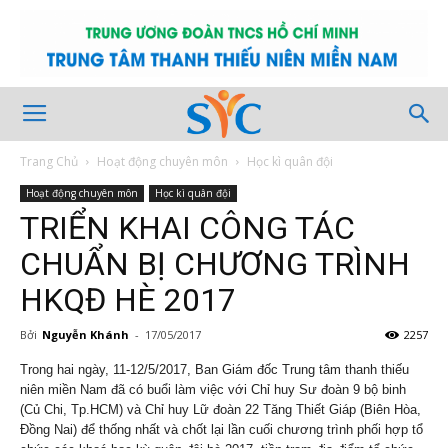
Trang Chủ
Hoạt động chuyên môn
Học kì quân đội
Hoạt động chuyên môn
Học kì quân đội
TRIỂN KHAI CÔNG TÁC
CHUẨN BỊ CHƯƠNG TRÌNH
HKQĐ HÈ 2017
Bởi
Nguyễn Khánh
-
17/05/2017
2257
Trong hai ngày, 11-12/5/2017, Ban Giám đốc Trung tâm thanh thiếu
niên miền Nam đã có buổi làm việc với Chỉ huy Sư đoàn 9 bộ binh
(Củ Chi, Tp.HCM) và Chỉ huy Lữ đoàn 22 Tăng Thiết Giáp (Biên Hòa,
Đồng Nai) để thống nhất và chốt lại lần cuối chương trình phối hợp tổ