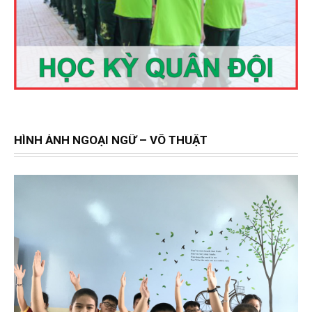
HÌNH ẢNH NGOẠI NGỮ – VÕ THUẬT