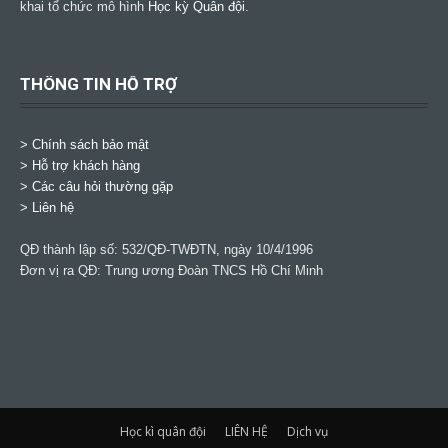
khai tổ chức mô hình
Học kỳ Quân đội
.
THÔNG TIN HỖ TRỢ
>
Chính sách bảo mật
> Hỗ trợ khách hàng
> Các câu hỏi thường gặp
> Liên hệ
QĐ thành lập số: 532/QĐ-TWĐTN, ngày 10/4/1996
Đơn vị ra QĐ: Trung ương Đoàn TNCS Hồ Chí Minh
Học kì quân đội
LIÊN HỆ
Dịch vụ