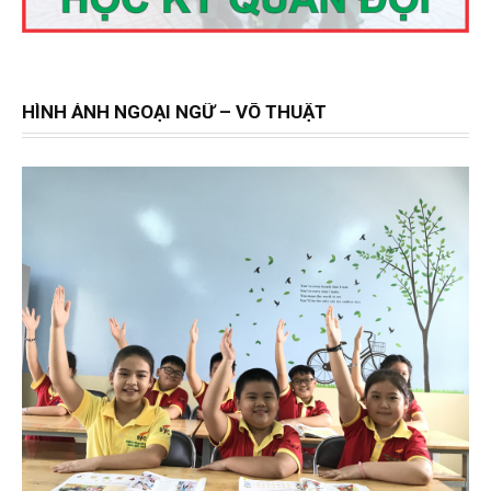
HÌNH ẢNH NGOẠI NGỮ – VÕ THUẬT