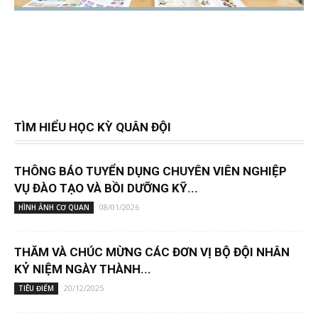
TÌM HIỂU HỌC KỲ QUÂN ĐỘI
THÔNG BÁO TUYỂN DỤNG CHUYÊN VIÊN NGHIỆP
VỤ ĐÀO TẠO VÀ BỒI DƯỠNG KỸ...
08/01/2026
HÌNH ẢNH CƠ QUAN
THĂM VÀ CHÚC MỪNG CÁC ĐƠN VỊ BỘ ĐỘI NHÂN
KỶ NIỆM NGÀY THÀNH...
20/12/2025
TIÊU ĐIỂM