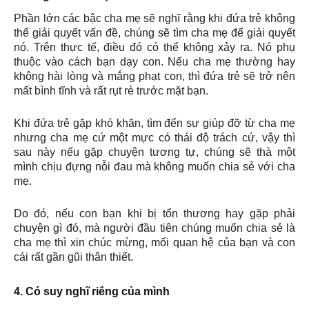
Phần lớn các bậc cha mẹ sẽ nghĩ rằng khi đứa trẻ không
thể giải quyết vấn đề, chúng sẽ tìm cha mẹ để giải quyết
nó. Trên thực tế, điều đó có thể không xảy ra. Nó phụ
thuộc vào cách bạn dạy con. Nếu cha mẹ thường hay
không hài lòng và mắng phạt con, thì đứa trẻ sẽ trở nên
mất bình tĩnh và rất rụt rè trước mặt bạn.
Khi đứa trẻ gặp khó khăn, tìm đến sự giúp đỡ từ cha mẹ
nhưng cha mẹ cứ một mực có thái độ trách cứ, vậy thì
sau này nếu gặp chuyện tương tự, chúng sẽ thà một
mình chịu đựng nỗi đau mà không muốn chia sẻ với cha
mẹ.
Do đó, nếu con bạn khi bị tổn thương hay gặp phải
chuyện gì đó, mà người đầu tiên chúng muốn chia sẻ là
cha mẹ thì xin chúc mừng, mối quan hệ của bạn và con
cái rất gần gũi thân thiết.
4. Có suy nghĩ riêng của mình