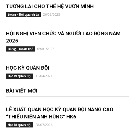
TƯƠNG LAI CHO THẾ HỆ VƯƠN MÌNH
26/03/2025
Đoàn - Hội quanh ta
HỘI NGHỊ VIÊN CHỨC VÀ NGƯỜI LAO ĐỘNG NĂM
2025
09/01/2025
Đảng - Đoàn thể
HỌC KỲ QUÂN ĐỘI
15/04/2021
Học kì quân đội
BÀI VIẾT MỚI
LỄ XUẤT QUÂN HỌC KỲ QUÂN ĐỘI NÂNG CAO
“THIẾU NIÊN ANH HÙNG” HK6
28/07/2026
Học kì quân đội