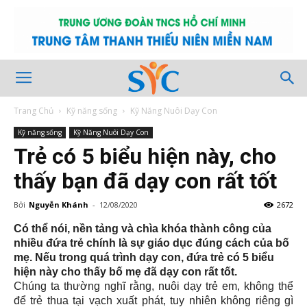
Trang Chủ
Kỹ năng sống
Kỹ Năng Nuôi Dạy Con
Kỹ năng sống
Kỹ Năng Nuôi Dạy Con
Trẻ có 5 biểu hiện này, cho
thấy bạn đã dạy con rất tốt
Bởi
Nguyễn Khánh
-
12/08/2020
2672
Có thể nói, nền tảng và chìa khóa thành công của
nhiều đứa trẻ chính là sự giáo dục đúng cách của bố
mẹ. Nếu trong quá trình dạy con, đứa trẻ có 5 biểu
hiện này cho thấy bố mẹ đã dạy con rất tốt.
Chúng ta thường nghĩ rằng, nuôi dạy trẻ em, không thể
để trẻ thua tại vạch xuất phát, tuy nhiên không riêng gì