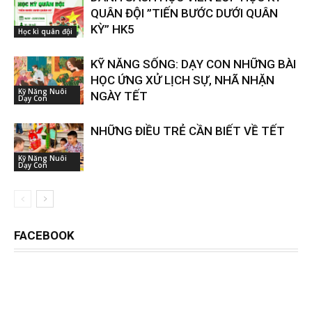
QUÂN ĐỘI ”TIẾN BƯỚC DƯỚI QUÂN
KỲ” HK5
Học kì quân đội
KỸ NĂNG SỐNG: DẠY CON NHỮNG BÀI
HỌC ỨNG XỬ LỊCH SỰ, NHÃ NHẶN
Kỹ Năng Nuôi
NGÀY TẾT
Dạy Con
NHỮNG ĐIỀU TRẺ CẦN BIẾT VỀ TẾT
Kỹ Năng Nuôi
Dạy Con
FACEBOOK