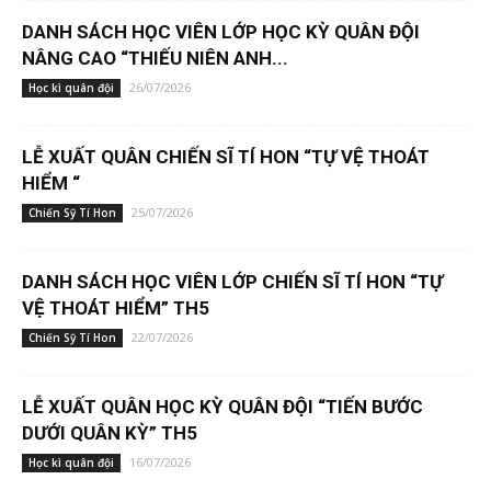
DANH SÁCH HỌC VIÊN LỚP HỌC KỲ QUÂN ĐỘI
NÂNG CAO “THIẾU NIÊN ANH...
26/07/2026
Học kì quân đội
LỄ XUẤT QUÂN CHIẾN SĨ TÍ HON “TỰ VỆ THOÁT
HIỂM “
25/07/2026
Chiến Sỹ Tí Hon
DANH SÁCH HỌC VIÊN LỚP CHIẾN SĨ TÍ HON “TỰ
VỆ THOÁT HIỂM” TH5
22/07/2026
Chiến Sỹ Tí Hon
LỄ XUẤT QUÂN HỌC KỲ QUÂN ĐỘI “TIẾN BƯỚC
DƯỚI QUÂN KỲ” TH5
16/07/2026
Học kì quân đội