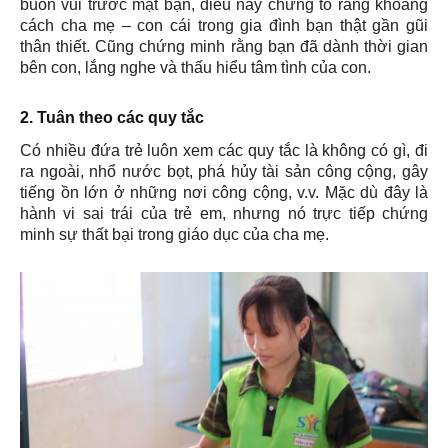
buồn vui trước mặt bạn, điều này chứng tỏ rằng khoảng
cách cha mẹ – con cái trong gia đình bạn thật gần gũi
thân thiết. Cũng chứng minh rằng bạn đã dành thời gian
bên con, lắng nghe và thấu hiểu tâm tình của con.
2. Tuân theo các quy tắc
Có nhiều đứa trẻ luôn xem các quy tắc là không có gì, đi
ra ngoài, nhổ nước bọt, phá hủy tài sản công cộng, gây
tiếng ồn lớn ở những nơi công cộng, v.v. Mặc dù đây là
hành vi sai trái của trẻ em, nhưng nó trực tiếp chứng
minh sự thất bại trong giáo dục của cha mẹ.