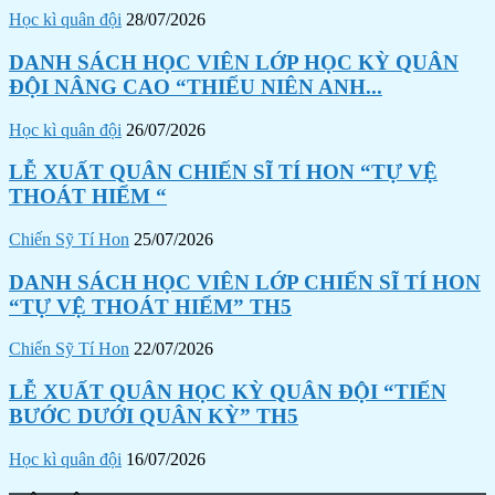
Học kì quân đội
28/07/2026
DANH SÁCH HỌC VIÊN LỚP HỌC KỲ QUÂN
ĐỘI NÂNG CAO “THIẾU NIÊN ANH...
Học kì quân đội
26/07/2026
LỄ XUẤT QUÂN CHIẾN SĨ TÍ HON “TỰ VỆ
THOÁT HIỂM “
Chiến Sỹ Tí Hon
25/07/2026
DANH SÁCH HỌC VIÊN LỚP CHIẾN SĨ TÍ HON
“TỰ VỆ THOÁT HIỂM” TH5
Chiến Sỹ Tí Hon
22/07/2026
LỄ XUẤT QUÂN HỌC KỲ QUÂN ĐỘI “TIẾN
BƯỚC DƯỚI QUÂN KỲ” TH5
Học kì quân đội
16/07/2026