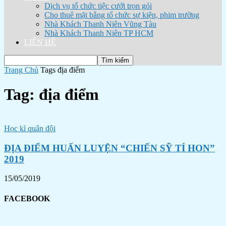
Dịch vụ tổ chức tiệc cưới trọn gói
Cho thuê mặt bằng tổ chức sự kiện, phim trường
Nhà Khách Thanh Niên Vũng Tàu
Nhà Khách Thanh Niên TP HCM
LIÊN HỆ
Trang Chủ
Tags
địa điểm
Tag: địa điểm
Học kì quân đội
ĐỊA ĐIỂM HUẤN LUYỆN “CHIẾN SỸ TÍ HON”
2019
15/05/2019
FACEBOOK