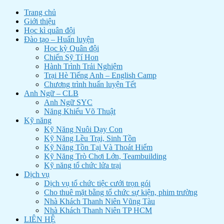
Trang chủ
Giới thiệu
Học kì quân đội
Đào tạo – Huấn luyện
Học kỳ Quân đội
Chiến Sỹ Tí Hon
Hành Trình Trải Nghiệm
Trại Hè Tiếng Anh – English Camp
Chương trình huấn luyện Tết
Anh Ngữ – CLB
Anh Ngữ SYC
Năng Khiếu Võ Thuật
Kỹ năng
Kỹ Năng Nuôi Dạy Con
Kỹ Năng Lều Trại, Sinh Tồn
Kỹ Năng Tồn Tại Và Thoát Hiểm
Kỹ Năng Trò Chơi Lớn, Teambuilding
Kỹ năng tổ chức lửa trại
Dịch vụ
Dịch vụ tổ chức tiệc cưới trọn gói
Cho thuê mặt bằng tổ chức sự kiện, phim trường
Nhà Khách Thanh Niên Vũng Tàu
Nhà Khách Thanh Niên TP HCM
LIÊN HỆ