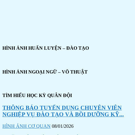
HÌNH ẢNH HUẤN LUYỆN – ĐÀO TẠO
HÌNH ẢNH NGOẠI NGỮ – VÕ THUẬT
TÌM HIỂU HỌC KỲ QUÂN ĐỘI
THÔNG BÁO TUYỂN DỤNG CHUYÊN VIÊN
NGHIỆP VỤ ĐÀO TẠO VÀ BỒI DƯỠNG KỸ...
HÌNH ẢNH CƠ QUAN
08/01/2026