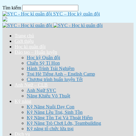
Tìm kiếm
SYC – Học kỳ quân đội
Trang chủ
Giới thiệu
Học kì quân đội
Đào tạo – Huấn luyện
Học kỳ Quân đội
Chiến Sỹ Tí Hon
Hành Trình Trải Nghiệm
Trại Hè Tiếng Anh – English Camp
Chương trình huấn luyện Tết
Anh Ngữ – CLB
Anh Ngữ SYC
Năng Khiếu Võ Thuật
Kỹ năng
Kỹ Năng Nuôi Dạy Con
Kỹ Năng Lều Trại, Sinh Tồn
Kỹ Năng Tồn Tại Và Thoát Hiểm
Kỹ Năng Trò Chơi Lớn, Teambuilding
Kỹ năng tổ chức lửa trại
Dịch vụ