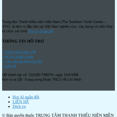
Trung tâm Thanh thiếu niên miền Nam (The Southern Youth Center –
SYC) là đơn vị đầu tiên tại Việt Nam nghiên cứu, xây dựng và triển khai
tổ chức mô hình
Học kỳ Quân đội
.
THÔNG TIN HỖ TRỢ
>
Chính sách bảo mật
> Hỗ trợ khách hàng
> Các câu hỏi thường gặp
> Liên hệ
QĐ thành lập số: 532/QĐ-TWĐTN, ngày 10/4/1996
Đơn vị ra QĐ: Trung ương Đoàn TNCS Hồ Chí Minh
Học kì quân đội
LIÊN HỆ
Dịch vụ
© Bản quyền thuộc TRUNG TÂM THANH THIẾU NIÊN MIỀN