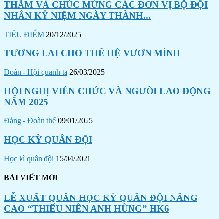
THĂM VÀ CHÚC MỪNG CÁC ĐƠN VỊ BỘ ĐỘI
NHÂN KỶ NIỆM NGÀY THÀNH...
TIÊU ĐIỂM
20/12/2025
TƯƠNG LAI CHO THẾ HỆ VƯƠN MÌNH
Đoàn - Hội quanh ta
26/03/2025
HỘI NGHỊ VIÊN CHỨC VÀ NGƯỜI LAO ĐỘNG
NĂM 2025
Đảng - Đoàn thể
09/01/2025
HỌC KỲ QUÂN ĐỘI
Học kì quân đội
15/04/2021
BÀI VIẾT MỚI
LỄ XUẤT QUÂN HỌC KỲ QUÂN ĐỘI NÂNG
CAO “THIẾU NIÊN ANH HÙNG” HK6