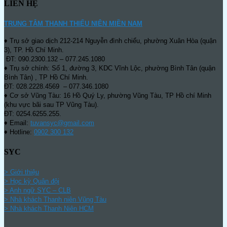
LIÊN HỆ
TRUNG TÂM THANH THIẾU NIÊN MIỀN NAM
♦ Trụ sở giao dịch 212-214 Nguyễn đình chiểu, phường Xuân Hòa (quận
3), TP. Hồ Chí Minh.
ĐT: 090.2300.132 – 077.245.1080
♦ Trụ sở chính: Số 1, đường 3, KDC Vĩnh Lộc, phường Bình Tân (quận
Bình Tân) , TP Hồ Chí Minh.
ĐT: 028.2228.4569 – 077.346.1080
♦ Cơ sở Vũng Tàu: 16 Hồ Quý Ly, phường Vũng Tàu, TP Hồ chí Minh
(khu vực bãi sau TP Vũng Tàu).
ĐT: 0254.6255.255.
♦ Email:
tuvansyc@gmail.com
♦ Hotline:
0902 300 132
SYC
> Giới thiệu
> Học kỳ Quân đội
>
Anh ngữ SYC – CLB
>
Nhà khách Thanh niên Vũng Tàu
>
Nhà khách Thanh Niên HCM