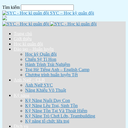
Tìm kiếm
SYC – Học kỳ quân đội
Trang chủ
Giới thiệu
Học kì quân đội
Đào tạo – Huấn luyện
Học kỳ Quân đội
Chiến Sỹ Tí Hon
Hành Trình Trải Nghiệm
Trại Hè Tiếng Anh – English Camp
Chương trình huấn luyện Tết
Anh Ngữ – CLB
Anh Ngữ SYC
Năng Khiếu Võ Thuật
Kỹ năng
Kỹ Năng Nuôi Dạy Con
Kỹ Năng Lều Trại, Sinh Tồn
Kỹ Năng Tồn Tại Và Thoát Hiểm
Kỹ Năng Trò Chơi Lớn, Teambuilding
Kỹ năng tổ chức lửa trại
Dịch vụ