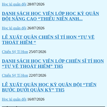
Học kì quân đội
28/07/2026
DANH SÁCH HỌC VIÊN LỚP HỌC KỲ QUÂN
ĐỘI NÂNG CAO “THIẾU NIÊN ANH...
Học kì quân đội
26/07/2026
LỄ XUẤT QUÂN CHIẾN SĨ TÍ HON “TỰ VỆ
THOÁT HIỂM “
Chiến Sỹ Tí Hon
25/07/2026
DANH SÁCH HỌC VIÊN LỚP CHIẾN SĨ TÍ HON
“TỰ VỆ THOÁT HIỂM” TH5
Chiến Sỹ Tí Hon
22/07/2026
LỄ XUẤT QUÂN HỌC KỲ QUÂN ĐỘI “TIẾN
BƯỚC DƯỚI QUÂN KỲ” TH5
Học kì quân đội
16/07/2026