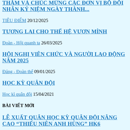
THĂM VÀ CHÚC MỪNG CÁC ĐƠN VỊ BỘ ĐỘI
NHÂN KỶ NIỆM NGÀY THÀNH...
TIÊU ĐIỂM
20/12/2025
TƯƠNG LAI CHO THẾ HỆ VƯƠN MÌNH
Đoàn - Hội quanh ta
26/03/2025
HỘI NGHỊ VIÊN CHỨC VÀ NGƯỜI LAO ĐỘNG
NĂM 2025
Đảng - Đoàn thể
09/01/2025
HỌC KỲ QUÂN ĐỘI
Học kì quân đội
15/04/2021
BÀI VIẾT MỚI
LỄ XUẤT QUÂN HỌC KỲ QUÂN ĐỘI NÂNG
CAO “THIẾU NIÊN ANH HÙNG” HK6