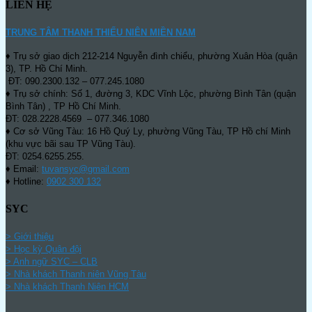
LIÊN HỆ
TRUNG TÂM THANH THIẾU NIÊN MIỀN NAM
♦ Trụ sở giao dịch 212-214 Nguyễn đình chiểu, phường Xuân Hòa (quận
3), TP. Hồ Chí Minh.
ĐT: 090.2300.132 – 077.245.1080
♦ Trụ sở chính: Số 1, đường 3, KDC Vĩnh Lộc, phường Bình Tân (quận
Bình Tân) , TP Hồ Chí Minh.
ĐT: 028.2228.4569 – 077.346.1080
♦ Cơ sở Vũng Tàu: 16 Hồ Quý Ly, phường Vũng Tàu, TP Hồ chí Minh
(khu vực bãi sau TP Vũng Tàu).
ĐT: 0254.6255.255.
♦ Email:
tuvansyc@gmail.com
♦ Hotline:
0902 300 132
SYC
> Giới thiệu
> Học kỳ Quân đội
>
Anh ngữ SYC – CLB
>
Nhà khách Thanh niên Vũng Tàu
>
Nhà khách Thanh Niên HCM