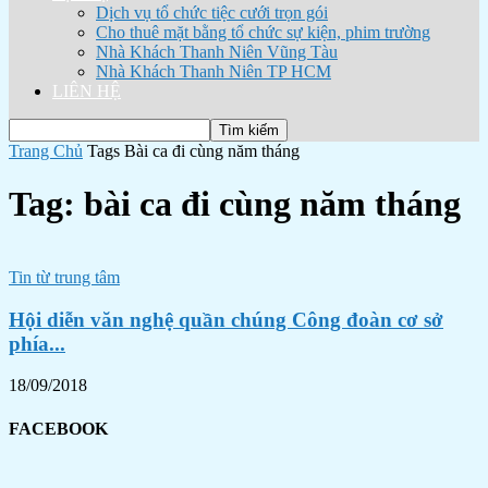
Dịch vụ tổ chức tiệc cưới trọn gói
Cho thuê mặt bằng tổ chức sự kiện, phim trường
Nhà Khách Thanh Niên Vũng Tàu
Nhà Khách Thanh Niên TP HCM
LIÊN HỆ
Trang Chủ
Tags
Bài ca đi cùng năm tháng
Tag: bài ca đi cùng năm tháng
Tin từ trung tâm
Hội diễn văn nghệ quần chúng Công đoàn cơ sở
phía...
18/09/2018
FACEBOOK