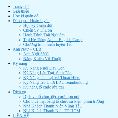
Trang chủ
Giới thiệu
Học kì quân đội
Đào tạo – Huấn luyện
Học kỳ Quân đội
Chiến Sỹ Tí Hon
Hành Trình Trải Nghiệm
Trại Hè Tiếng Anh – English Camp
Chương trình huấn luyện Tết
Anh Ngữ – CLB
Anh Ngữ SYC
Năng Khiếu Võ Thuật
Kỹ năng
Kỹ Năng Nuôi Dạy Con
Kỹ Năng Lều Trại, Sinh Tồn
Kỹ Năng Tồn Tại Và Thoát Hiểm
Kỹ Năng Trò Chơi Lớn, Teambuilding
Kỹ năng tổ chức lửa trại
Dịch vụ
Dịch vụ tổ chức tiệc cưới trọn gói
Cho thuê mặt bằng tổ chức sự kiện, phim trường
Nhà Khách Thanh Niên Vũng Tàu
Nhà Khách Thanh Niên TP HCM
LIÊN HỆ