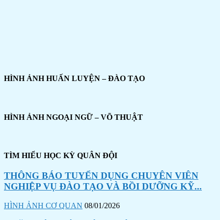
HÌNH ẢNH HUẤN LUYỆN – ĐÀO TẠO
HÌNH ẢNH NGOẠI NGỮ – VÕ THUẬT
TÌM HIỂU HỌC KỲ QUÂN ĐỘI
THÔNG BÁO TUYỂN DỤNG CHUYÊN VIÊN
NGHIỆP VỤ ĐÀO TẠO VÀ BỒI DƯỠNG KỸ...
HÌNH ẢNH CƠ QUAN
08/01/2026