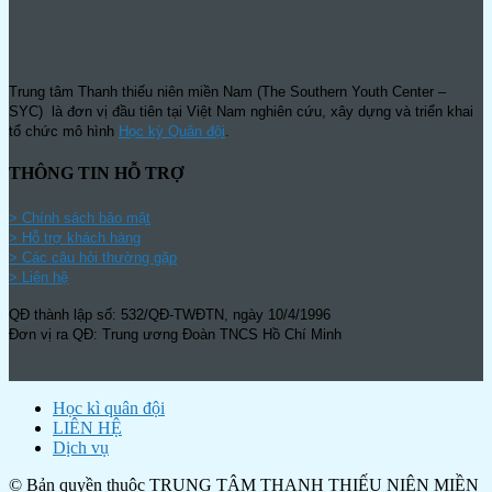
Trung tâm Thanh thiếu niên miền Nam (The Southern Youth Center –
SYC) là đơn vị đầu tiên tại Việt Nam nghiên cứu, xây dựng và triển khai
tổ chức mô hình
Học kỳ Quân đội
.
THÔNG TIN HỖ TRỢ
>
Chính sách bảo mật
> Hỗ trợ khách hàng
> Các câu hỏi thường gặp
> Liên hệ
QĐ thành lập số: 532/QĐ-TWĐTN, ngày 10/4/1996
Đơn vị ra QĐ: Trung ương Đoàn TNCS Hồ Chí Minh
Học kì quân đội
LIÊN HỆ
Dịch vụ
© Bản quyền thuộc TRUNG TÂM THANH THIẾU NIÊN MIỀN