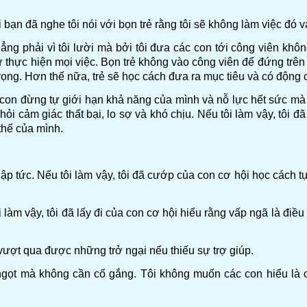
i bạn đã nghe tôi nói với bọn trẻ rằng tôi sẽ không làm việc đó
ng phải vì tôi lười mà bởi tôi đưa các con tới công viên khô
 thực hiện mọi việc. Bọn trẻ không vào công viên để đứng trên
 vọng. Hơn thế nữa, trẻ sẽ học cách đưa ra mục tiêu và có động
c con đừng tự giới hạn khả năng của mình và nỗ lực hết sức mà
hỏi cảm giác thất bại, lo sợ và khó chịu. Nếu tôi làm vậy, tôi
thế của mình.
ập tức. Nếu tôi làm vậy, tôi đã cướp của con cơ hội học cách tự 
làm vậy, tôi đã lấy đi của con cơ hội hiểu rằng vấp ngã là điề
ượt qua được những trở ngại nếu thiếu sự trợ giúp.
ngọt mà không cần cố gắng. Tôi không muốn các con hiểu l