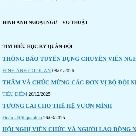
HÌNH ẢNH NGOẠI NGỮ – VÕ THUẬT
TÌM HIỂU HỌC KỲ QUÂN ĐỘI
THÔNG BÁO TUYỂN DỤNG CHUYÊN VIÊN NGHI
HÌNH ẢNH CƠ QUAN
08/01/2026
THĂM VÀ CHÚC MỪNG CÁC ĐƠN VỊ BỘ ĐỘI N
TIÊU ĐIỂM
20/12/2025
TƯƠNG LAI CHO THẾ HỆ VƯƠN MÌNH
Đoàn - Hội quanh ta
26/03/2025
HỘI NGHỊ VIÊN CHỨC VÀ NGƯỜI LAO ĐỘNG N