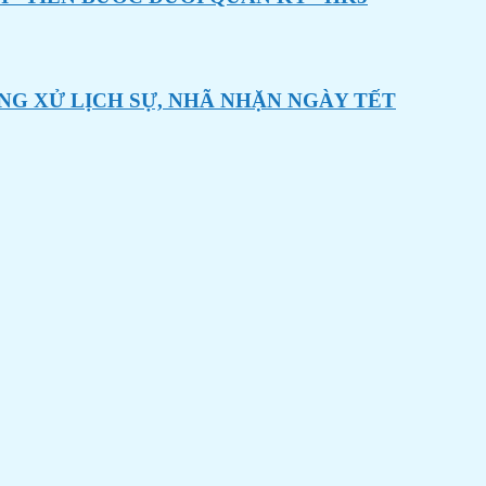
NG XỬ LỊCH SỰ, NHÃ NHẶN NGÀY TẾT