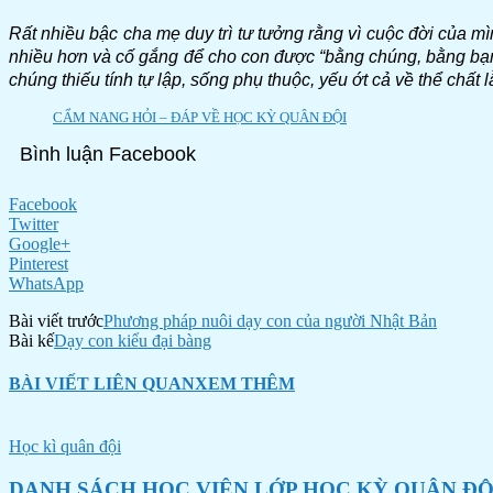
Rất nhiều bậc cha mẹ duy trì tư tưởng rằng vì cuộc đời của 
nhiều hơn và cố gắng để cho con được “bằng chúng, bằng bạn”. 
chúng thiếu tính tự lập, sống phụ thuộc, yếu ớt cả về thể chất
CẨM NANG HỎI – ĐÁP VỀ HỌC KỲ QUÂN ĐỘI
Bình luận Facebook
Facebook
Twitter
Google+
Pinterest
WhatsApp
Bài viết trước
Phương pháp nuôi dạy con của người Nhật Bản
Bài kế
Dạy con kiểu đại bàng
BÀI VIẾT LIÊN QUAN
XEM THÊM
Học kì quân đội
DANH SÁCH HỌC VIÊN LỚP HỌC KỲ QUÂN ĐỘ