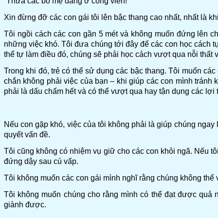
“Thưa các bố mẹ đang ở công viên!
Xin đừng đỡ các con gái tôi lên bậc thang cao nhất, nhất là kh
Tôi ngồi cách các con gần 5 mét và không muốn đứng lên chẳ
những việc khó. Tôi đưa chúng tới đây để các con học cách tự
thể tự làm điều đó, chúng sẽ phải học cách vượt qua nỗi thất
Trong khi đó, trẻ có thể sử dụng các bậc thang. Tôi muốn cá
chắn không phải việc của bạn – khi giúp các con mình tránh k
phải là dấu chấm hết và có thể vượt qua hay tận dụng các lợi 
Nếu con gặp khó, việc của tôi không phải là giúp chúng ngay l
quyết vấn đề.
Tôi cũng không có nhiệm vụ giữ cho các con khỏi ngã. Nếu tôi 
đứng dậy sau cú vấp.
Tôi không muốn các con gái mình nghĩ rằng chúng không thể v
Tôi không muốn chúng cho rằng mình có thể đạt được quả 
giành được.