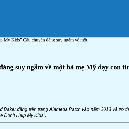
lp My Kids” Câu chuyện đáng suy ngẫm về một...
đáng suy ngẫm về một bà mẹ Mỹ dạy con tín
rd Baker đăng trên trang Alameda Patch vào năm 2013 và trở thà
se Don’t Help My Kids”.