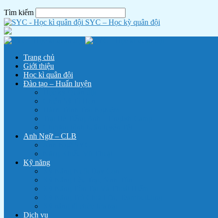
Tìm kiếm
SYC – Học kỳ quân đội
Trang chủ
Giới thiệu
Học kì quân đội
Đào tạo – Huấn luyện
Học kỳ Quân đội
Chiến Sỹ Tí Hon
Hành Trình Trải Nghiệm
Trại Hè Tiếng Anh – English Camp
Chương trình huấn luyện Tết
Anh Ngữ – CLB
Anh Ngữ SYC
Năng Khiếu Võ Thuật
Kỹ năng
Kỹ Năng Nuôi Dạy Con
Kỹ Năng Lều Trại, Sinh Tồn
Kỹ Năng Tồn Tại Và Thoát Hiểm
Kỹ Năng Trò Chơi Lớn, Teambuilding
Kỹ năng tổ chức lửa trại
Dịch vụ