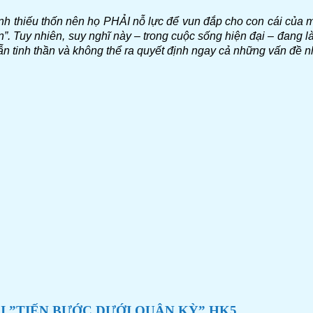
mình thiếu thốn nên họ PHẢI nỗ lực để vun đắp cho con cái của
Tuy nhiên, suy nghĩ này – trong cuộc sống hiện đại – đang là cá
 lẫn tinh thần và không thể ra quyết định ngay cả những vấn đề 
I ”TIẾN BƯỚC DƯỚI QUÂN KỲ” HK5