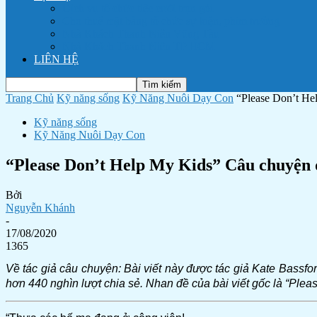
Dịch vụ tổ chức tiệc cưới trọn gói
Cho thuê mặt bằng tổ chức sự kiện, phim trường
Nhà Khách Thanh Niên Vũng Tàu
Nhà Khách Thanh Niên TP HCM
LIÊN HỆ
Trang Chủ
Kỹ năng sống
Kỹ Năng Nuôi Dạy Con
“Please Don’t He
Kỹ năng sống
Kỹ Năng Nuôi Dạy Con
“Please Don’t Help My Kids” Câu chuyện 
Bởi
Nguyễn Khánh
-
17/08/2020
1365
Về tác giả câu chuyện: Bài viết này được tác giả Kate Bassfo
hơn 440 nghìn lượt chia sẻ. Nhan đề của bài viết gốc là “Plea