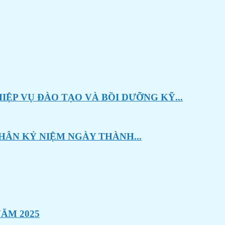
ỆP VỤ ĐÀO TẠO VÀ BỒI DƯỠNG KỸ...
HÂN KỶ NIỆM NGÀY THÀNH...
ĂM 2025