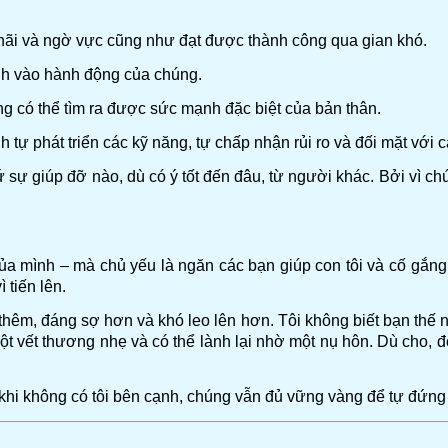
 hãi và ngờ vực cũng như đạt được thành công qua gian khó.
ịnh vào hành động của chúng.
ng có thể tìm ra được sức mạnh đặc biệt của bản thân.
ự phát triển các kỹ năng, tự chấp nhận rủi ro và đối mặt với 
 sự giúp đỡ nào, dù có ý tốt đến đâu, từ người khác. Bởi vì chú
c của mình – mà chủ yếu là ngăn các bạn giúp con tôi và cố gắ
 tiến lên.
 thêm, đáng sợ hơn và khó leo lên hơn. Tôi không biết bạn thế n
một vết thương nhẹ và có thể lành lại nhờ một nụ hôn. Dù cho, đ
 khi không có tôi bên cạnh, chúng vẫn đủ vững vàng để tự đứng