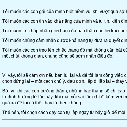
Tôi muốn các con gái của mình biết niềm vui khi vượt qua sợ
Tôi muốn các con tin vào khả năng của mình và tự tin, kiên đ
Tôi muốn trẻ chấp nhận giới hạn của bản thân cho tới khi chú
Tôi muốn chúng cảm nhận được khả năng tự đưa ra quyết định t
Tôi muốn các con trèo lên chiếc thang đó mà không cần bất cứ
một chút không gian, chúng cũng sẽ sớm nhận điều đó.
Vì vậy, tôi sẽ cảm ơn nếu bạn lùi lại và để tôi làm công việ
chọn đứng lại – một cách chủ ý, đau đớn, lặp đi lặp lại – thay vì
Bởi vì, khi các con trưởng thành, những bậc thang sẽ chỉ cao
tự định hướng từ lúc này, khi mà mỗi sai lầm chỉ đi kèm với 
quá xa để tôi có thể chạy tới bên chúng.
Thế nên, tôi chọn cách dạy con tự lập ngay từ bây giờ để mỗi