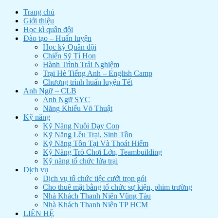
Trang chủ
Giới thiệu
Học kì quân đội
Đào tạo – Huấn luyện
Học kỳ Quân đội
Chiến Sỹ Tí Hon
Hành Trình Trải Nghiệm
Trại Hè Tiếng Anh – English Camp
Chương trình huấn luyện Tết
Anh Ngữ – CLB
Anh Ngữ SYC
Năng Khiếu Võ Thuật
Kỹ năng
Kỹ Năng Nuôi Dạy Con
Kỹ Năng Lều Trại, Sinh Tồn
Kỹ Năng Tồn Tại Và Thoát Hiểm
Kỹ Năng Trò Chơi Lớn, Teambuilding
Kỹ năng tổ chức lửa trại
Dịch vụ
Dịch vụ tổ chức tiệc cưới trọn gói
Cho thuê mặt bằng tổ chức sự kiện, phim trường
Nhà Khách Thanh Niên Vũng Tàu
Nhà Khách Thanh Niên TP HCM
LIÊN HỆ