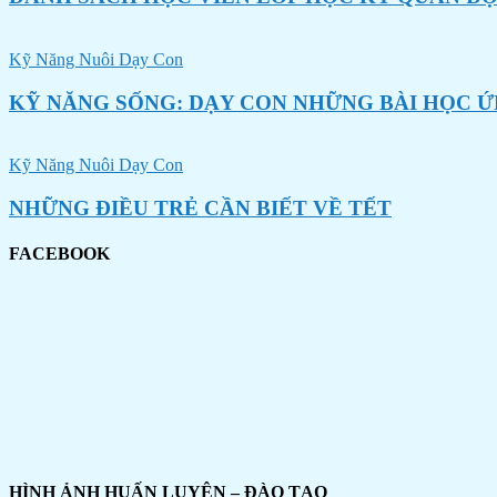
Kỹ Năng Nuôi Dạy Con
KỸ NĂNG SỐNG: DẠY CON NHỮNG BÀI HỌC Ứ
Kỹ Năng Nuôi Dạy Con
NHỮNG ĐIỀU TRẺ CẦN BIẾT VỀ TẾT
FACEBOOK
HÌNH ẢNH HUẤN LUYỆN – ĐÀO TẠO