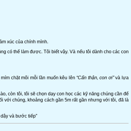
cảm xúc của chính mình.
ng có thể làm được. Tôi biết vậy. Và nếu tôi dành cho các con
ng mím chặt môi mỗi lần muốn kêu lên
“Cẩn thận, con ơi”
và lựa
ào, còn tôi, tôi sẽ chọn dạy con học các kỹ năng chúng cần để
ối với chúng, khoảng cách gần 5m rất gần nhưng với tôi, đã là
 dậy và bước tiếp”