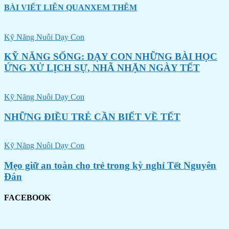
BÀI VIẾT LIÊN QUAN
XEM THÊM
Kỹ Năng Nuôi Dạy Con
KỸ NĂNG SỐNG: DẠY CON NHỮNG BÀI HỌC
ỨNG XỬ LỊCH SỰ, NHÃ NHẶN NGÀY TẾT
Kỹ Năng Nuôi Dạy Con
NHỮNG ĐIỀU TRẺ CẦN BIẾT VỀ TẾT
Kỹ Năng Nuôi Dạy Con
Mẹo giữ an toàn cho trẻ trong kỳ nghỉ Tết Nguyên
Đán
FACEBOOK