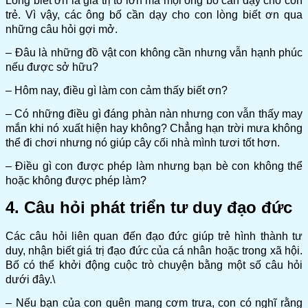
Lòng biết ơn là giá trị to lớn mà mọi ông bố cần dạy cho con
trẻ. Vì vậy, các ông bố cần dạy cho con lòng biết ơn qua
những câu hỏi gợi mở.
– Đâu là những đồ vật con không cần nhưng vẫn hạnh phúc
nếu được sở hữu?
– Hôm nay, điều gì làm con cảm thấy biết ơn?
– Có những điều gì đáng phàn nàn nhưng con vẫn thấy may
mắn khi nó xuất hiện hay không? Chẳng hạn trời mưa không
thể đi chơi nhưng nó giúp cây cối nhà mình tươi tốt hơn.
– Điều gì con được phép làm nhưng bạn bè con không thể
hoặc không được phép làm?
4. Câu hỏi phát triển tư duy đạo đức
Các câu hỏi liên quan đến đạo đức giúp trẻ hình thành tư
duy, nhận biết giá trị đạo đức của cá nhân hoặc trong xã hội.
Bố có thể khởi động cuộc trò chuyện bằng một số câu hỏi
dưới đây.\
– Nếu bạn của con quên mang cơm trưa, con có nghĩ rằng