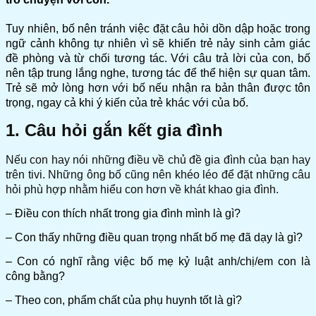
Tuy nhiên, bố nên tránh việc đặt câu hỏi dồn dập hoặc trong
ngữ cảnh không tự nhiên vì sẽ khiến trẻ nảy sinh cảm giác
đề phòng và từ chối tương tác. Với câu trả lời của con, bố
nên tập trung lắng nghe, tương tác để thể hiện sự quan tâm.
Trẻ sẽ mở lòng hơn với bố nếu nhận ra bản thân được tôn
trọng, ngay cả khi ý kiến của trẻ khác với của bố.
1. Câu hỏi gắn kết gia đình
Nếu con hay nói những điều về chủ đề gia đình của bạn hay
trên tivi. Những ông bố cũng nên khéo léo để đặt những câu
hỏi phù hợp nhằm hiểu con hơn về khát khao gia đình.
– Điều con thích nhất trong gia đình mình là gì?
– Con thấy những điều quan trọng nhất bố mẹ đã dạy là gì?
– Con có nghĩ rằng việc bố mẹ kỷ luật anh/chị/em con là
công bằng?
– Theo con, phẩm chất của phụ huynh tốt là gì?