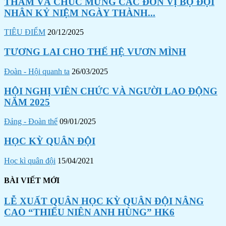
THĂM VÀ CHÚC MỪNG CÁC ĐƠN VỊ BỘ ĐỘI
NHÂN KỶ NIỆM NGÀY THÀNH...
TIÊU ĐIỂM
20/12/2025
TƯƠNG LAI CHO THẾ HỆ VƯƠN MÌNH
Đoàn - Hội quanh ta
26/03/2025
HỘI NGHỊ VIÊN CHỨC VÀ NGƯỜI LAO ĐỘNG
NĂM 2025
Đảng - Đoàn thể
09/01/2025
HỌC KỲ QUÂN ĐỘI
Học kì quân đội
15/04/2021
BÀI VIẾT MỚI
LỄ XUẤT QUÂN HỌC KỲ QUÂN ĐỘI NÂNG
CAO “THIẾU NIÊN ANH HÙNG” HK6