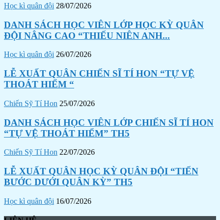
Học kì quân đội
28/07/2026
DANH SÁCH HỌC VIÊN LỚP HỌC KỲ QUÂN
ĐỘI NÂNG CAO “THIẾU NIÊN ANH...
Học kì quân đội
26/07/2026
LỄ XUẤT QUÂN CHIẾN SĨ TÍ HON “TỰ VỆ
THOÁT HIỂM “
Chiến Sỹ Tí Hon
25/07/2026
DANH SÁCH HỌC VIÊN LỚP CHIẾN SĨ TÍ HON
“TỰ VỆ THOÁT HIỂM” TH5
Chiến Sỹ Tí Hon
22/07/2026
LỄ XUẤT QUÂN HỌC KỲ QUÂN ĐỘI “TIẾN
BƯỚC DƯỚI QUÂN KỲ” TH5
Học kì quân đội
16/07/2026