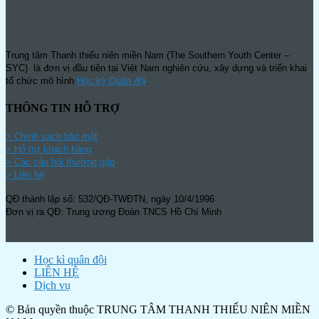
Trung tâm Thanh thiếu niên miền Nam (The Southern Youth Center –
SYC) là đơn vị đầu tiên tại Việt Nam nghiên cứu, xây dựng và triển khai
tổ chức mô hình
Học kỳ Quân đội
.
THÔNG TIN HỖ TRỢ
>
Chính sách bảo mật
> Hỗ trợ khách hàng
> Các câu hỏi thường gặp
> Liên hệ
QĐ thành lập số: 532/QĐ-TWĐTN, ngày 10/4/1996
Đơn vị ra QĐ: Trung ương Đoàn TNCS Hồ Chí Minh
Học kì quân đội
LIÊN HỆ
Dịch vụ
© Bản quyền thuộc TRUNG TÂM THANH THIẾU NIÊN MIỀN