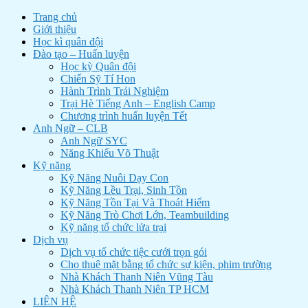
Trang chủ
Giới thiệu
Học kì quân đội
Đào tạo – Huấn luyện
Học kỳ Quân đội
Chiến Sỹ Tí Hon
Hành Trình Trải Nghiệm
Trại Hè Tiếng Anh – English Camp
Chương trình huấn luyện Tết
Anh Ngữ – CLB
Anh Ngữ SYC
Năng Khiếu Võ Thuật
Kỹ năng
Kỹ Năng Nuôi Dạy Con
Kỹ Năng Lều Trại, Sinh Tồn
Kỹ Năng Tồn Tại Và Thoát Hiểm
Kỹ Năng Trò Chơi Lớn, Teambuilding
Kỹ năng tổ chức lửa trại
Dịch vụ
Dịch vụ tổ chức tiệc cưới trọn gói
Cho thuê mặt bằng tổ chức sự kiện, phim trường
Nhà Khách Thanh Niên Vũng Tàu
Nhà Khách Thanh Niên TP HCM
LIÊN HỆ