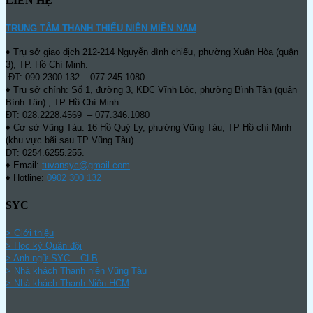
LIÊN HỆ
TRUNG TÂM THANH THIẾU NIÊN MIỀN NAM
♦ Trụ sở giao dịch 212-214 Nguyễn đình chiểu, phường Xuân Hòa (quận
3), TP. Hồ Chí Minh.
ĐT: 090.2300.132 – 077.245.1080
♦ Trụ sở chính: Số 1, đường 3, KDC Vĩnh Lộc, phường Bình Tân (quận
Bình Tân) , TP Hồ Chí Minh.
ĐT: 028.2228.4569 – 077.346.1080
♦ Cơ sở Vũng Tàu: 16 Hồ Quý Ly, phường Vũng Tàu, TP Hồ chí Minh
(khu vực bãi sau TP Vũng Tàu).
ĐT: 0254.6255.255.
♦ Email:
tuvansyc@gmail.com
♦ Hotline:
0902 300 132
SYC
> Giới thiệu
> Học kỳ Quân đội
>
Anh ngữ SYC – CLB
>
Nhà khách Thanh niên Vũng Tàu
>
Nhà khách Thanh Niên HCM