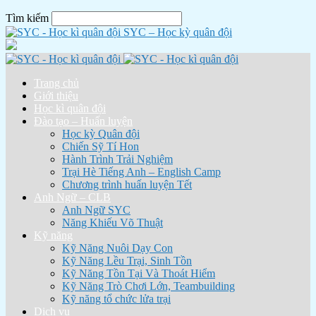
Tìm kiếm
SYC – Học kỳ quân đội
Trang chủ
Giới thiệu
Học kì quân đội
Đào tạo – Huấn luyện
Học kỳ Quân đội
Chiến Sỹ Tí Hon
Hành Trình Trải Nghiệm
Trại Hè Tiếng Anh – English Camp
Chương trình huấn luyện Tết
Anh Ngữ – CLB
Anh Ngữ SYC
Năng Khiếu Võ Thuật
Kỹ năng
Kỹ Năng Nuôi Dạy Con
Kỹ Năng Lều Trại, Sinh Tồn
Kỹ Năng Tồn Tại Và Thoát Hiểm
Kỹ Năng Trò Chơi Lớn, Teambuilding
Kỹ năng tổ chức lửa trại
Dịch vụ