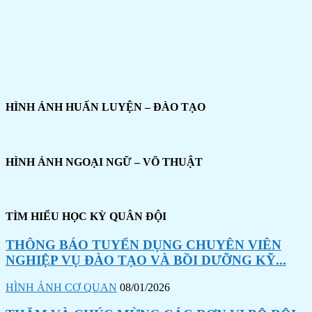
HÌNH ẢNH HUẤN LUYỆN – ĐÀO TẠO
HÌNH ẢNH NGOẠI NGỮ – VÕ THUẬT
TÌM HIỂU HỌC KỲ QUÂN ĐỘI
THÔNG BÁO TUYỂN DỤNG CHUYÊN VIÊN
NGHIỆP VỤ ĐÀO TẠO VÀ BỒI DƯỠNG KỸ...
HÌNH ẢNH CƠ QUAN
08/01/2026