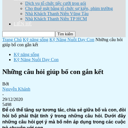
Dịch vụ tổ chức tiệc cưới trọn gói
Cho thuê mặt bằng tổ chức sự kiện, phim trường
Nhà Khách Thanh Niên Vũng Tàu
Nhà Khách Thanh Niên TP HCM
LIÊN HỆ
Trang Chủ
Kỹ năng sống
Kỹ Năng Nuôi Dạy Con
Những câu hỏi
giúp bố con gắn kết
Kỹ năng sống
Kỹ Năng Nuôi Dạy Con
Những câu hỏi giúp bố con gắn kết
Bởi
Nguyễn Khánh
-
29/12/2020
5498
Để có thể tăng sự tương tác, chia sẻ giữa bố và con, đòi
hỏi bố phải thật tinh ý trong những câu hỏi. Dưới đây
những câu hỏi gợi ý mà bố nên áp dụng trong các cuộc
trò chuyện với con.