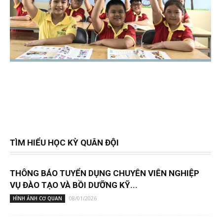
TÌM HIỂU HỌC KỲ QUÂN ĐỘI
THÔNG BÁO TUYỂN DỤNG CHUYÊN VIÊN NGHIỆP
VỤ ĐÀO TẠO VÀ BỒI DƯỠNG KỸ...
08/01/2026
HÌNH ẢNH CƠ QUAN