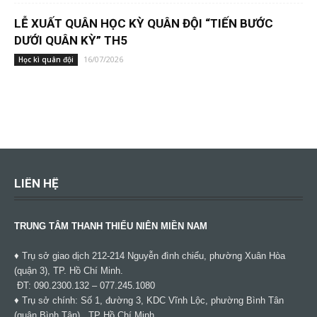
LỄ XUẤT QUÂN HỌC KỲ QUÂN ĐỘI “TIẾN BƯỚC
DƯỚI QUÂN KỲ” TH5
16/07/2026
Học kì quân đội
LIÊN HỆ
TRUNG TÂM THANH THIẾU NIÊN MIỀN NAM
♦ Trụ sở giao dịch 212-214 Nguyễn đình chiểu, phường Xuân Hòa
(quận 3), TP. Hồ Chí Minh.
ĐT: 090.2300.132 – 077.245.1080
♦ Trụ sở chính: Số 1, đường 3, KDC Vĩnh Lộc, phường Bình Tân
(quận Bình Tân) , TP Hồ Chí Minh.