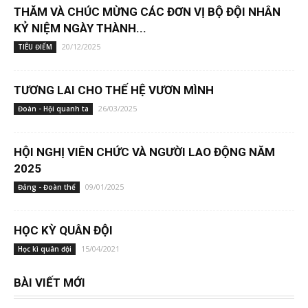
THĂM VÀ CHÚC MỪNG CÁC ĐƠN VỊ BỘ ĐỘI NHÂN
KỶ NIỆM NGÀY THÀNH...
20/12/2025
TIÊU ĐIỂM
TƯƠNG LAI CHO THẾ HỆ VƯƠN MÌNH
26/03/2025
Đoàn - Hội quanh ta
HỘI NGHỊ VIÊN CHỨC VÀ NGƯỜI LAO ĐỘNG NĂM
2025
09/01/2025
Đảng - Đoàn thể
HỌC KỲ QUÂN ĐỘI
15/04/2021
Học kì quân đội
BÀI VIẾT MỚI