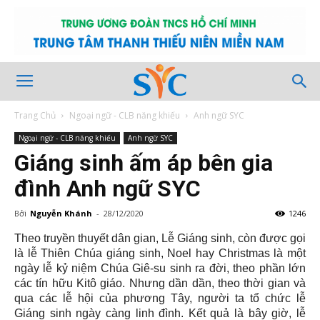
Trang Chủ
Ngoại ngữ - CLB năng khiếu
Anh ngữ SYC
Ngoại ngữ - CLB năng khiếu
Anh ngữ SYC
Giáng sinh ấm áp bên gia
đình Anh ngữ SYC
Bởi
Nguyễn Khánh
-
28/12/2020
1246
Theo truyền thuyết dân gian, Lễ Giáng sinh, còn được gọi
là lễ Thiên Chúa giáng sinh, Noel hay Christmas là một
ngày lễ kỷ niệm Chúa Giê-su sinh ra đời, theo phần lớn
các tín hữu Kitô giáo.
Nhưng dần dần, theo thời gian và
qua các lễ hội của phương Tây, người ta tổ chức lễ
Giáng sinh ngày càng linh đình. Kết quả là bây giờ, lễ