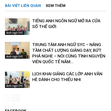
BÀI VIẾT LIÊN QUAN
XEM THÊM
TIẾNG ANH NGÔN NGỮ MỞ RA CỬA
SỔ THẾ GIỚI
Anh ngữ SYC
TRUNG TÂM ANH NGỮ SYC – NÂNG
TẦM CHẤT LƯỢNG GIẢNG DẠY, BỨT
PHÁ NGHE – NÓI CÙNG TÌNH NGUYỆN
Anh ngữ SYC
VIÊN QUỐC TẾ NĂM...
LỊCH KHAI GIẢNG CÁC LỚP ANH VĂN
HÈ DÀNH CHO THIẾU NHI
Anh ngữ SYC
FACEBOOK