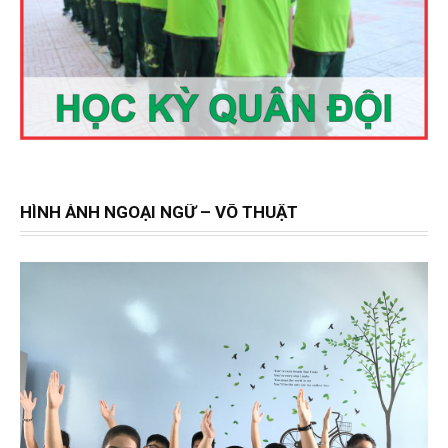
HÌNH ẢNH NGOẠI NGỮ – VÕ THUẬT