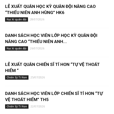
LỄ XUẤT QUÂN HỌC KỲ QUÂN ĐỘI NÂNG CAO
“THIẾU NIÊN ANH HÙNG” HK6
28/07/2026
Học kì quân đội
DANH SÁCH HỌC VIÊN LỚP HỌC KỲ QUÂN ĐỘI
NÂNG CAO “THIẾU NIÊN ANH...
26/07/2026
Học kì quân đội
LỄ XUẤT QUÂN CHIẾN SĨ TÍ HON “TỰ VỆ THOÁT
HIỂM “
25/07/2026
Chiến Sỹ Tí Hon
DANH SÁCH HỌC VIÊN LỚP CHIẾN SĨ TÍ HON “TỰ
VỆ THOÁT HIỂM” TH5
22/07/2026
Chiến Sỹ Tí Hon