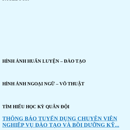
HÌNH ẢNH HUẤN LUYỆN – ĐÀO TẠO
HÌNH ẢNH NGOẠI NGỮ – VÕ THUẬT
TÌM HIỂU HỌC KỲ QUÂN ĐỘI
THÔNG BÁO TUYỂN DỤNG CHUYÊN VIÊN
NGHIỆP VỤ ĐÀO TẠO VÀ BỒI DƯỠNG KỸ...