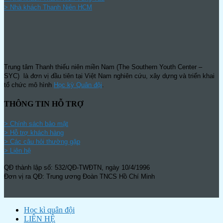
>
Nhà khách Thanh Niên HCM
Trung tâm Thanh thiếu niên miền Nam (The Southern Youth Center –
SYC) là đơn vị đầu tiên tại Việt Nam nghiên cứu, xây dựng và triển khai
tổ chức mô hình
Học kỳ Quân đội
.
THÔNG TIN HỖ TRỢ
>
Chính sách bảo mật
> Hỗ trợ khách hàng
> Các câu hỏi thường gặp
> Liên hệ
QĐ thành lập số: 532/QĐ-TWĐTN, ngày 10/4/1996
Đơn vị ra QĐ: Trung ương Đoàn TNCS Hồ Chí Minh
Học kì quân đội
LIÊN HỆ