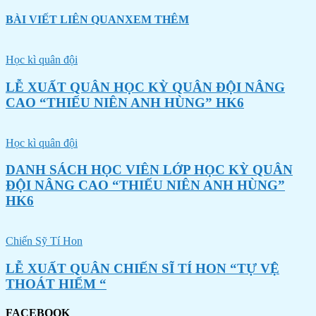
BÀI VIẾT LIÊN QUAN
XEM THÊM
Học kì quân đội
LỄ XUẤT QUÂN HỌC KỲ QUÂN ĐỘI NÂNG
CAO “THIẾU NIÊN ANH HÙNG” HK6
Học kì quân đội
DANH SÁCH HỌC VIÊN LỚP HỌC KỲ QUÂN
ĐỘI NÂNG CAO “THIẾU NIÊN ANH HÙNG”
HK6
Chiến Sỹ Tí Hon
LỄ XUẤT QUÂN CHIẾN SĨ TÍ HON “TỰ VỆ
THOÁT HIỂM “
FACEBOOK