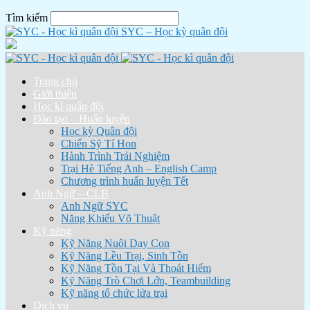
Tìm kiếm
SYC – Học kỳ quân đội
Trang chủ
Giới thiệu
Học kì quân đội
Đào tạo – Huấn luyện
Học kỳ Quân đội
Chiến Sỹ Tí Hon
Hành Trình Trải Nghiệm
Trại Hè Tiếng Anh – English Camp
Chương trình huấn luyện Tết
Anh Ngữ – CLB
Anh Ngữ SYC
Năng Khiếu Võ Thuật
Kỹ năng
Kỹ Năng Nuôi Dạy Con
Kỹ Năng Lều Trại, Sinh Tồn
Kỹ Năng Tồn Tại Và Thoát Hiểm
Kỹ Năng Trò Chơi Lớn, Teambuilding
Kỹ năng tổ chức lửa trại
Dịch vụ