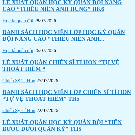
LỄ XUẤT QUÂN HỌC KỲ QUÂN ĐỘI NÂNG
CAO “THIẾU NIÊN ANH HÙNG” HK6
Học kì quân đội
28/07/2026
DANH SÁCH HỌC VIÊN LỚP HỌC KỲ QUÂN
ĐỘI NÂNG CAO “THIẾU NIÊN ANH...
Học kì quân đội
26/07/2026
LỄ XUẤT QUÂN CHIẾN SĨ TÍ HON “TỰ VỆ
THOÁT HIỂM “
Chiến Sỹ Tí Hon
25/07/2026
DANH SÁCH HỌC VIÊN LỚP CHIẾN SĨ TÍ HON
“TỰ VỆ THOÁT HIỂM” TH5
Chiến Sỹ Tí Hon
22/07/2026
LỄ XUẤT QUÂN HỌC KỲ QUÂN ĐỘI “TIẾN
BƯỚC DƯỚI QUÂN KỲ” TH5