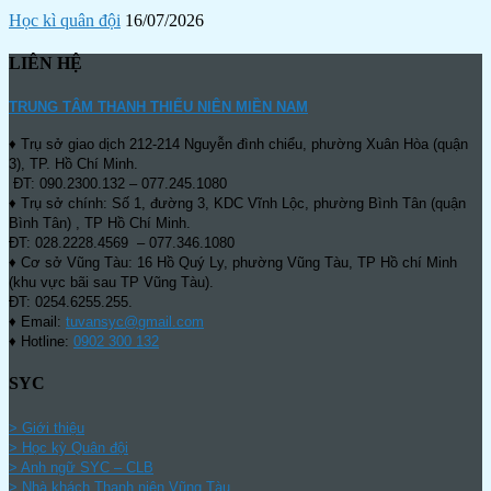
Học kì quân đội
16/07/2026
LIÊN HỆ
TRUNG TÂM THANH THIẾU NIÊN MIỀN NAM
♦ Trụ sở giao dịch 212-214 Nguyễn đình chiểu, phường Xuân Hòa (quận
3), TP. Hồ Chí Minh.
ĐT: 090.2300.132 – 077.245.1080
♦ Trụ sở chính: Số 1, đường 3, KDC Vĩnh Lộc, phường Bình Tân (quận
Bình Tân) , TP Hồ Chí Minh.
ĐT: 028.2228.4569 – 077.346.1080
♦ Cơ sở Vũng Tàu: 16 Hồ Quý Ly, phường Vũng Tàu, TP Hồ chí Minh
(khu vực bãi sau TP Vũng Tàu).
ĐT: 0254.6255.255.
♦ Email:
tuvansyc@gmail.com
♦ Hotline:
0902 300 132
SYC
> Giới thiệu
> Học kỳ Quân đội
>
Anh ngữ SYC – CLB
>
Nhà khách Thanh niên Vũng Tàu