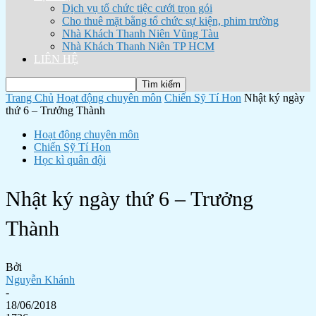
Dịch vụ tổ chức tiệc cưới trọn gói
Cho thuê mặt bằng tổ chức sự kiện, phim trường
Nhà Khách Thanh Niên Vũng Tàu
Nhà Khách Thanh Niên TP HCM
LIÊN HỆ
Trang Chủ
Hoạt động chuyên môn
Chiến Sỹ Tí Hon
Nhật ký ngày
thứ 6 – Trưởng Thành
Hoạt động chuyên môn
Chiến Sỹ Tí Hon
Học kì quân đội
Nhật ký ngày thứ 6 – Trưởng
Thành
Bởi
Nguyễn Khánh
-
18/06/2018