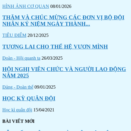
HÌNH ẢNH CƠ QUAN
08/01/2026
THĂM VÀ CHÚC MỪNG CÁC ĐƠN VỊ BỘ ĐỘI
NHÂN KỶ NIỆM NGÀY THÀNH...
TIÊU ĐIỂM
20/12/2025
TƯƠNG LAI CHO THẾ HỆ VƯƠN MÌNH
Đoàn - Hội quanh ta
26/03/2025
HỘI NGHỊ VIÊN CHỨC VÀ NGƯỜI LAO ĐỘNG
NĂM 2025
Đảng - Đoàn thể
09/01/2025
HỌC KỲ QUÂN ĐỘI
Học kì quân đội
15/04/2021
BÀI VIẾT MỚI