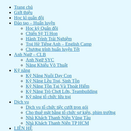
Trang chủ
Giới thiệu
Học kì quân đội
Đào tạo – Huấn luyện
Học kỳ Quân đội
Chiến Sỹ Tí Hon
Hành Trình Trải Nghiệm
Trại Hè Tiếng Anh – English Camp
Chương trình huấn luyện Tết
Anh Ngữ – CLB
Anh Ngữ SYC
Năng Khiếu Võ Thuật
Kỹ năng
Kỹ Năng Nuôi Dạy Con
Kỹ Năng Lều Trại, Sinh Tồn
Kỹ Năng Tồn Tại Và Thoát Hiểm
Kỹ Năng Trò Chơi Lớn, Teambuilding
Kỹ năng tổ chức lửa trại
Dịch vụ
Dịch vụ tổ chức tiệc cưới trọn gói
Cho thuê mặt bằng tổ chức sự kiện, phim trường
Nhà Khách Thanh Niên Vũng Tàu
Nhà Khách Thanh Niên TP HCM
LIÊN HỆ