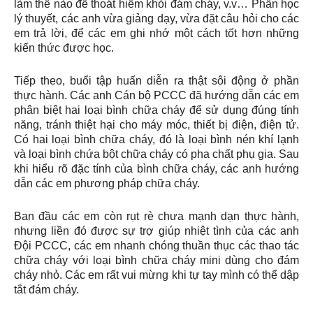
làm thế nào để thoát hiểm khỏi đám cháy, v.v… Phần học
lý thuyết, các anh vừa giảng dạy, vừa đặt câu hỏi cho các
em trả lời, để các em ghi nhớ một cách tốt hơn những
kiến thức được học.
Tiếp theo, buổi tập huấn diễn ra thật sôi động ở phần
thực hành. Các anh Cán bộ PCCC đã hướng dẫn các em
phân biệt hai loại bình chữa cháy để sử dụng đúng tính
năng, tránh thiệt hại cho máy móc, thiết bị điện, điện tử.
Có hai loại bình chữa cháy, đó là loại bình nén khí lạnh
và loại bình chứa bột chữa cháy có pha chất phụ gia. Sau
khi hiểu rõ đặc tính của bình chữa cháy, các anh hướng
dẫn các em phương pháp chữa cháy.
Ban đầu các em còn rụt rè chưa mạnh dạn thực hành,
nhưng liền đó được sự trợ giúp nhiệt tình của các anh
Đội PCCC, các em nhanh chóng thuần thục các thao tác
chữa cháy với loại bình chữa cháy mini dùng cho đám
cháy nhỏ. Các em rất vui mừng khi tự tay mình có thể dập
tắt đám cháy.