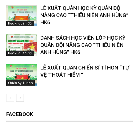
LỄ XUẤT QUÂN HỌC KỲ QUÂN ĐỘI
NÂNG CAO “THIẾU NIÊN ANH HÙNG”
HK6
Học kì quân đội
DANH SÁCH HỌC VIÊN LỚP HỌC KỲ
QUÂN ĐỘI NÂNG CAO “THIẾU NIÊN
ANH HÙNG” HK6
Học kì quân đội
LỄ XUẤT QUÂN CHIẾN SĨ TÍ HON “TỰ
VỆ THOÁT HIỂM “
Chiến Sỹ Tí Hon
FACEBOOK