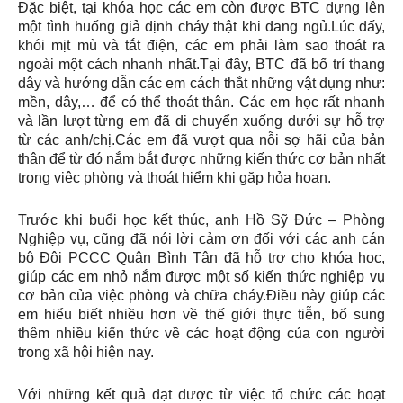
Đặc biệt, tại khóa học các em còn được BTC dựng lên
một tình huống giả định cháy thật khi đang ngủ.Lúc đấy,
khói mịt mù và tắt điện, các em phải làm sao thoát ra
ngoài một cách nhanh nhất.Tại đây, BTC đã bố trí thang
dây và hướng dẫn các em cách thắt những vật dụng như:
mền, dây,… để có thể thoát thân. Các em học rất nhanh
và lần lượt từng em đã di chuyển xuống dưới sự hỗ trợ
từ các anh/chị.Các em đã vượt qua nỗi sợ hãi của bản
thân để từ đó nắm bắt được những kiến thức cơ bản nhất
trong việc phòng và thoát hiểm khi gặp hỏa hoạn.
Trước khi buổi học kết thúc, anh Hồ Sỹ Đức – Phòng
Nghiệp vụ, cũng đã nói lời cảm ơn đối với các anh cán
bộ Đội PCCC Quận Bình Tân đã hỗ trợ cho khóa học,
giúp các em nhỏ nắm được một số kiến thức nghiệp vụ
cơ bản của việc phòng và chữa cháy.Điều này giúp các
em hiểu biết nhiều hơn về thế giới thực tiễn, bổ sung
thêm nhiều kiến thức về các hoạt động của con người
trong xã hội hiện nay.
Với những kết quả đạt được từ việc tổ chức các hoạt