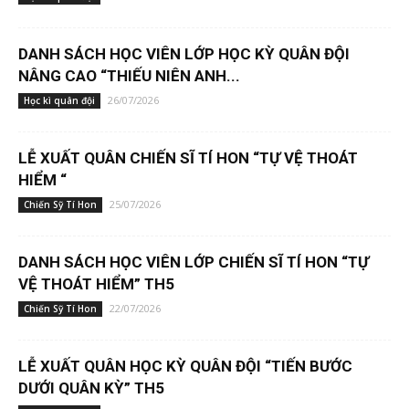
DANH SÁCH HỌC VIÊN LỚP HỌC KỲ QUÂN ĐỘI
NÂNG CAO “THIẾU NIÊN ANH...
26/07/2026
Học kì quân đội
LỄ XUẤT QUÂN CHIẾN SĨ TÍ HON “TỰ VỆ THOÁT
HIỂM “
25/07/2026
Chiến Sỹ Tí Hon
DANH SÁCH HỌC VIÊN LỚP CHIẾN SĨ TÍ HON “TỰ
VỆ THOÁT HIỂM” TH5
22/07/2026
Chiến Sỹ Tí Hon
LỄ XUẤT QUÂN HỌC KỲ QUÂN ĐỘI “TIẾN BƯỚC
DƯỚI QUÂN KỲ” TH5