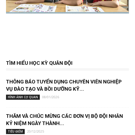
TÌM HIỂU HỌC KỲ QUÂN ĐỘI
THÔNG BÁO TUYỂN DỤNG CHUYÊN VIÊN NGHIỆP
VỤ ĐÀO TẠO VÀ BỒI DƯỠNG KỸ...
08/01/2026
HÌNH ẢNH CƠ QUAN
THĂM VÀ CHÚC MỪNG CÁC ĐƠN VỊ BỘ ĐỘI NHÂN
KỶ NIỆM NGÀY THÀNH...
20/12/2025
TIÊU ĐIỂM