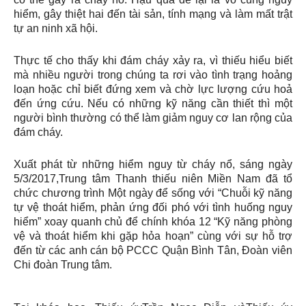
hiểm, gây thiệt hai đến tài sản, tính mạng và làm mất trật
tự an ninh xã hội.
Thực tế cho thấy khi đám cháy xảy ra, vì thiếu hiểu biết
mà nhiều người trong chúng ta rơi vào tình trạng hoảng
loạn hoặc chỉ biết đứng xem và chờ lực lượng cứu hoả
đến ứng cứu. Nếu có những kỹ năng cần thiết thì một
người bình thường có thể làm giảm nguy cơ lan rộng của
đám cháy.
Xuất phát từ những hiểm nguy từ cháy nổ, sáng ngày
5/3/2017,Trung tâm Thanh thiếu niên Miền Nam đã tổ
chức chương trình Một ngày để sống với “Chuỗi kỹ năng
tự vệ thoát hiểm, phản ứng đối phó với tình huống nguy
hiểm” xoay quanh chủ để chính khóa 12 “Kỹ năng phòng
vệ và thoát hiểm khi gặp hỏa hoạn” cùng với sự hỗ trợ
đến từ các anh cán bộ PCCC Quận Bình Tân, Đoàn viên
Chi đoàn Trung tâm.