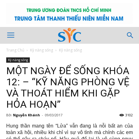
Trang Chủ
Kỹ năng sống
Kỹ năng sống
Kỹ năng sống
MỘT NGÀY ĐỂ SỐNG KHÓA
12: – “KỸ NĂNG PHÒNG VỆ
VÀ THOÁT HIỂM KHI GẶP
HỎA HOẠN”
Bởi
Nguyễn Khánh
-
09/03/2017
3102
Hung thần mang tên “Lửa” vẫn đang là nỗi bất an của
toàn xã hội, nhiều khi chỉ vì sự vô tình mà chính các em
có thể gây ra cháy nổ. Hậu quả để lại là vô cùng nguy