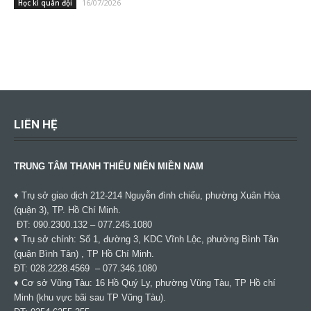
16/07/2026
Học kì quân đội
LIÊN HỆ
TRUNG TÂM THANH THIẾU NIÊN MIỀN NAM
♦ Trụ sở giao dịch 212-214 Nguyễn đình chiểu, phường Xuân Hòa
(quận 3), TP. Hồ Chí Minh.
ĐT: 090.2300.132 – 077.245.1080
♦ Trụ sở chính: Số 1, đường 3, KDC Vĩnh Lộc, phường Bình Tân
(quận Bình Tân) , TP Hồ Chí Minh.
ĐT: 028.2228.4569 – 077.346.1080
♦ Cơ sở Vũng Tàu: 16 Hồ Quý Ly, phường Vũng Tàu, TP Hồ chí
Minh (khu vực bãi sau TP Vũng Tàu).