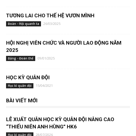
TƯƠNG LAI CHO THẾ HỆ VƯƠN MÌNH
26/03/2025
Đoàn - Hội quanh ta
HỘI NGHỊ VIÊN CHỨC VÀ NGƯỜI LAO ĐỘNG NĂM
2025
09/01/2025
Đảng - Đoàn thể
HỌC KỲ QUÂN ĐỘI
15/04/2021
Học kì quân đội
BÀI VIẾT MỚI
LỄ XUẤT QUÂN HỌC KỲ QUÂN ĐỘI NÂNG CAO
“THIẾU NIÊN ANH HÙNG” HK6
28/07/2026
Học kì quân đội