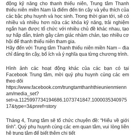
động kỹ năng cho thanh thiếu niên, Trung tâm Thanh
thiếu niên miền Nam là điểm đến tin cậy và yêu thích của
các bậc phụ huynh và học sinh. Trong thời gian tới, sẽ có
nhiều và nhiều hơn nữa các khóa kỹ năng, trải nghiệm
ngắn hạn được tổ chức với nhiều chủ đề khác nhau, tạo
sự hấp dẫn, tránh gây cảm giác nhàm chán, tạo nhiều cơ
hội để thanh thiếu niên tham gia.
Hãy đến với Trung tâm Thanh thiếu niên miền Nam – địa
chỉ đáng tin cậy, bổ ích và ý nghĩa qua từng chương trình.
Hình ảnh các hoạt động khác của các bạn có tại
Facebook Trung tâm, mời quý phụ huynh cùng các em
theo dõi
https://www.facebook.com/trungtamthanhthieunienmienn
am/media_set?
set=a.1125997734194686.1073741847.1000035340975
17&type=3&pnref=story
Tháng 4, Trung tâm sẽ tổ chức chuyên đề: “Hiểu về giới
tính”. Quý phụ huynh cùng các em quan tâm, vui lòng liên
hệ trung tâm để biết thêm chi tiết