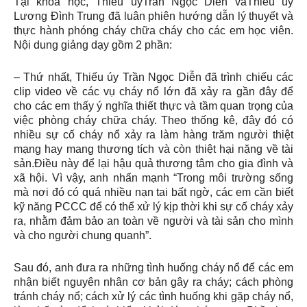
Tại khóa học, Thiếu úyTrần Ngọc Diễn vàThiếu úy
Lương Đình Trung đã luân phiên hướng dẫn lý thuyết và
thực hành phóng cháy chữa cháy cho các em học viên.
Nội dung giảng dạy gồm 2 phần:
– Thứ nhất, Thiếu úy Trần Ngọc Diễn đã trình chiếu các
clip video về các vụ cháy nổ lớn đã xảy ra gần đây để
cho các em thấy ý nghĩa thiết thực và tầm quan trọng của
việc phòng cháy chữa cháy. Theo thống kê, đây đó có
nhiều sự cố cháy nổ xảy ra làm hàng trăm người thiệt
mạng hay mang thương tích và còn thiệt hại nặng về tài
sản.Điều này để lại hậu quả thương tâm cho gia đình và
xã hội. Vì vậy, anh nhấn mạnh “Trong môi trường sống
mà nơi đó có quá nhiều nạn tai bất ngờ, các em cần biết
kỹ năng PCCC để có thể xử lý kịp thời khi sự cố cháy xảy
ra, nhằm đảm bảo an toàn về người và tài sản cho mình
và cho người chung quanh”.
Sau đó, anh đưa ra những tình huống cháy nổ để các em
nhận biết nguyên nhân cơ bản gây ra cháy; cách phòng
tránh cháy nổ; cách xử lý các tình huống khi gặp cháy nổ,