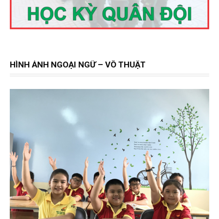
HÌNH ẢNH NGOẠI NGỮ – VÕ THUẬT