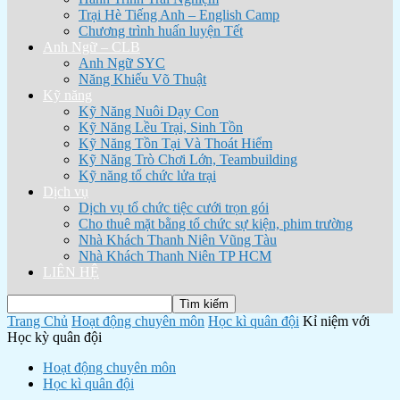
Trại Hè Tiếng Anh – English Camp
Chương trình huấn luyện Tết
Anh Ngữ – CLB
Anh Ngữ SYC
Năng Khiếu Võ Thuật
Kỹ năng
Kỹ Năng Nuôi Dạy Con
Kỹ Năng Lều Trại, Sinh Tồn
Kỹ Năng Tồn Tại Và Thoát Hiểm
Kỹ Năng Trò Chơi Lớn, Teambuilding
Kỹ năng tổ chức lửa trại
Dịch vụ
Dịch vụ tổ chức tiệc cưới trọn gói
Cho thuê mặt bằng tổ chức sự kiện, phim trường
Nhà Khách Thanh Niên Vũng Tàu
Nhà Khách Thanh Niên TP HCM
LIÊN HỆ
Trang Chủ
Hoạt động chuyên môn
Học kì quân đội
Kỉ niệm với
Học kỳ quân đội
Hoạt động chuyên môn
Học kì quân đội