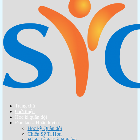
Trang chủ
Giới thiệu
Học kì quân đội
Đào tạo – Huấn luyện
Học kỳ Quân đội
Chiến Sỹ Tí Hon
Hành Trình Trải Nghiệm