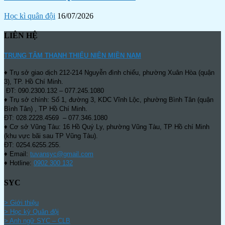
Học kì quân đội
16/07/2026
LIÊN HỆ
TRUNG TÂM THANH THIẾU NIÊN MIỀN NAM
♦ Trụ sở giao dịch 212-214 Nguyễn đình chiểu, phường Xuân Hòa (quận
3), TP. Hồ Chí Minh.
ĐT: 090.2300.132 – 077.245.1080
♦ Trụ sở chính: Số 1, đường 3, KDC Vĩnh Lộc, phường Bình Tân (quận
Bình Tân) , TP Hồ Chí Minh.
ĐT: 028.2228.4569 – 077.346.1080
♦ Cơ sở Vũng Tàu: 16 Hồ Quý Ly, phường Vũng Tàu, TP Hồ chí Minh
(khu vực bãi sau TP Vũng Tàu).
ĐT: 0254.6255.255.
♦ Email:
tuvansyc@gmail.com
♦ Hotline:
0902 300 132
SYC
> Giới thiệu
> Học kỳ Quân đội
>
Anh ngữ SYC – CLB