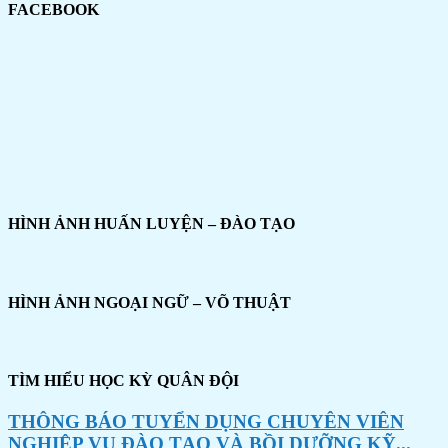
FACEBOOK
HÌNH ẢNH HUẤN LUYỆN – ĐÀO TẠO
HÌNH ẢNH NGOẠI NGỮ – VÕ THUẬT
TÌM HIỂU HỌC KỲ QUÂN ĐỘI
THÔNG BÁO TUYỂN DỤNG CHUYÊN VIÊN
NGHIỆP VỤ ĐÀO TẠO VÀ BỒI DƯỠNG KỸ...