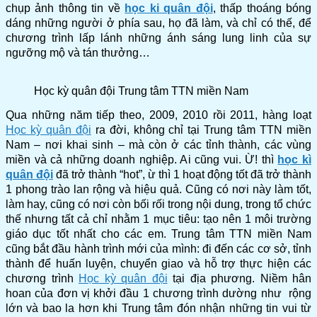
chụp ảnh thông tin về
học ki quân đội
, thấp thoáng bóng
dáng những người ở phía sau, họ đã làm, và chỉ có thế, để
chương trình lấp lánh những ánh sáng lung linh của sự
ngưỡng mộ và tán thưởng…
Học kỳ quân đội Trung tâm TTN miền Nam
Qua những năm tiếp theo, 2009, 2010 rồi 2011, hàng loạt
Học kỳ quân đội
ra đời, không chỉ tại Trung tâm TTN miền
Nam – nơi khai sinh – mà còn ở các tỉnh thành, các vùng
miền và cả những doanh nghiệp. Ai cũng vui. Ừ! thì
học kì
quân đội
đã trở thành “hot”, ừ thì 1 hoạt động tốt đã trở thành
1 phong trào lan rộng và hiệu quả. Cũng có nơi này làm tốt,
làm hay, cũng có nơi còn bối rối trong nội dung, trong tổ chức
thế nhưng tất cả chỉ nhằm 1 mục tiêu: tạo nên 1 môi trường
giáo dục tốt nhất cho các em. Trung tâm TTN miền Nam
cũng bắt đầu hành trình mới của mình: đi đến các cơ sở, tỉnh
thành để huấn luyện, chuyển giao và hỗ trợ thực hiện các
chương trình
Học kỳ quân đội
tại địa phương. Niềm hân
hoan của đơn vị khởi đầu 1 chương trình dường như rộng
lớn và bao la hơn khi Trung tâm đón nhận những tin vui từ