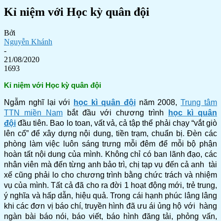
Kỉ niệm với Học kỳ quân đội
Bởi
Nguyễn Khánh
-
21/08/2020
1693
Kỉ niệm với Học kỳ quân đội
Ngẫm nghĩ lại với
học kì quân đội
năm 2008,
Trung tâm
TTN miền Nam
bắt đầu với chương trình
học kì quân
đội
đầu tiên. Bao lo toan, vất vả, cả tập thể phải chạy “vắt giò
lên cổ” để xây dựng nội dung, tiền trạm, chuẩn bị. Đèn các
phòng làm việc luôn sáng trưng mỗi đêm để mỗi bộ phận
hoàn tất nội dung của mình. Không chỉ có ban lãnh đạo, các
nhân viên mà đến từng anh bảo trì, chị tạp vụ đến cả anh tài
xế cũng phải lo cho chương trình bằng chức trách và nhiệm
vụ của mình. Tất cả đã cho ra đời 1 hoạt động mới, trẻ trung,
ý nghĩa và hấp dẫn, hiệu quả. Trong cái hạnh phúc lâng lâng
khi các đơn vị báo chí, truyền hình đã ưu ái ủng hộ với hàng
ngàn bài báo nói, báo viết, báo hình đăng tải, phỏng vấn,