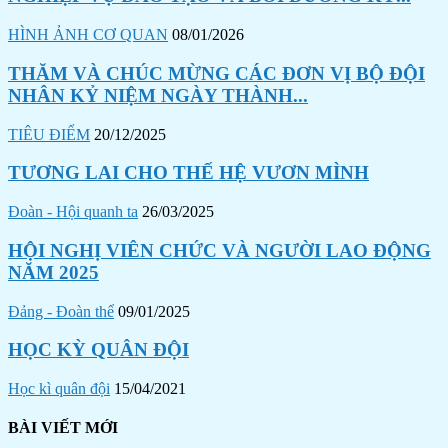
HÌNH ẢNH CƠ QUAN
08/01/2026
THĂM VÀ CHÚC MỪNG CÁC ĐƠN VỊ BỘ ĐỘI
NHÂN KỶ NIỆM NGÀY THÀNH...
TIÊU ĐIỂM
20/12/2025
TƯƠNG LAI CHO THẾ HỆ VƯƠN MÌNH
Đoàn - Hội quanh ta
26/03/2025
HỘI NGHỊ VIÊN CHỨC VÀ NGƯỜI LAO ĐỘNG
NĂM 2025
Đảng - Đoàn thể
09/01/2025
HỌC KỲ QUÂN ĐỘI
Học kì quân đội
15/04/2021
BÀI VIẾT MỚI