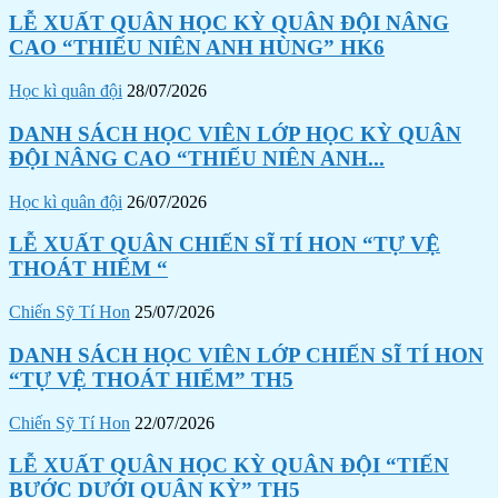
LỄ XUẤT QUÂN HỌC KỲ QUÂN ĐỘI NÂNG
CAO “THIẾU NIÊN ANH HÙNG” HK6
Học kì quân đội
28/07/2026
DANH SÁCH HỌC VIÊN LỚP HỌC KỲ QUÂN
ĐỘI NÂNG CAO “THIẾU NIÊN ANH...
Học kì quân đội
26/07/2026
LỄ XUẤT QUÂN CHIẾN SĨ TÍ HON “TỰ VỆ
THOÁT HIỂM “
Chiến Sỹ Tí Hon
25/07/2026
DANH SÁCH HỌC VIÊN LỚP CHIẾN SĨ TÍ HON
“TỰ VỆ THOÁT HIỂM” TH5
Chiến Sỹ Tí Hon
22/07/2026
LỄ XUẤT QUÂN HỌC KỲ QUÂN ĐỘI “TIẾN
BƯỚC DƯỚI QUÂN KỲ” TH5