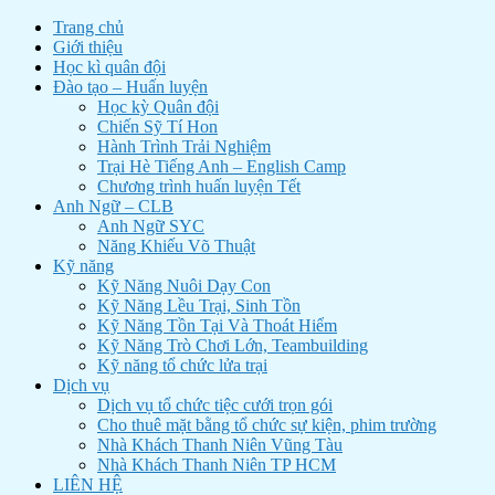
Trang chủ
Giới thiệu
Học kì quân đội
Đào tạo – Huấn luyện
Học kỳ Quân đội
Chiến Sỹ Tí Hon
Hành Trình Trải Nghiệm
Trại Hè Tiếng Anh – English Camp
Chương trình huấn luyện Tết
Anh Ngữ – CLB
Anh Ngữ SYC
Năng Khiếu Võ Thuật
Kỹ năng
Kỹ Năng Nuôi Dạy Con
Kỹ Năng Lều Trại, Sinh Tồn
Kỹ Năng Tồn Tại Và Thoát Hiểm
Kỹ Năng Trò Chơi Lớn, Teambuilding
Kỹ năng tổ chức lửa trại
Dịch vụ
Dịch vụ tổ chức tiệc cưới trọn gói
Cho thuê mặt bằng tổ chức sự kiện, phim trường
Nhà Khách Thanh Niên Vũng Tàu
Nhà Khách Thanh Niên TP HCM
LIÊN HỆ