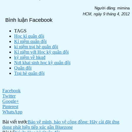
Người đăng:
mimina
HCM, ngày 9 tháng 4, 2012
Bình luận Facebook
TAGS
Học kì quân đôi
Kỉ niệm quân đội
kỉ niệm trại hè quân đội
Kỉ niệm với Học kỳ quân đội
kỷ niệm về hkqđ
Nơi khai sinh học kỳ quân đội
Quân đội
Trại hè quân đội
Facebook
Twitter
Google+
Pinterest
WhatsApp
Bài viết trước
Bảo vệ mình, bảo vệ cộng đồng: Hãy cài đặt ứng
dụng phát hiện tiếp xúc gần Bluezone