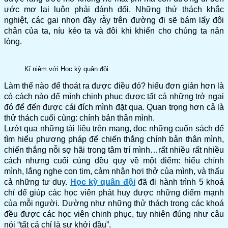
ước mơ lại luôn phải đánh đổi. Những thử thách khắc
nghiệt, các gai nhọn đầy rẫy trên đường đi sẽ bám lấy đôi
chân của ta, níu kéo ta và đôi khi khiến cho chúng ta nản
lòng.
Kỉ niệm với Học kỳ quân đội
Làm thế nào để thoát ra được điều đó? hiểu đơn giản hơn là
có cách nào để mình chinh phục được tất cả những trở ngại
đó để đến được cái đích mình đặt qua. Quan trọng hơn cả là
thử thách cuối cùng: chính bản thân mình.
Lướt qua những tài liệu trên mạng, đọc những cuốn sách để
tìm hiểu phương pháp để chiến thắng chính bản thân mình,
chiến thắng nỗi sợ hãi trong tâm trí mình…rất nhiều rất nhiều
cách nhưng cuối cùng đều quy về một điểm: hiểu chính
mình, lắng nghe con tim, cảm nhận hơi thở của mình, và thấu
cả những tư duy.
Học kỳ quân đội
đã đi hành trình 5 khoá
chỉ để giúp các học viên phát huy được những điểm mạnh
của mỗi người. Dường như những thử thách trong các khoá
đều được các học viên chinh phục, tuy nhiên đúng như câu
nói “tất cả chỉ là sự khởi đầu”.