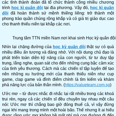
các tỉnh thành đoàn đã tổ chức thành công nhiều chương
trình
học kì quân đội
tại địa phương. Vậy đó,
học kì quân
đội
đã hoàn thành sứ mệnh thiêng liêng: trở thành một
phong trào quần chúng rộng khắp và có giá trị giáo dục cao
cho thanh thiếu niên tại khắp các nơi.
Trung tâm TTN miền Nam nơi khai sinh Học kỳ quân đội
Nhìn lại chặng đường của
học kỳ quân đội
thật sự có quá
nhiều điều ấn tượng và đáng nhớ. Với nội dung chủ đạo là
phát triển toàn diện kỹ năng của con người, từ tư duy tập
trung, lắng nghe, quan sát cho đến những cung bậc cảm xúc
của tình yêu thương. Cách mà các chiến sĩ tập luyện để tạo
nên những xu hướng mới của thanh thiếu niên như cup
game, clap game và đỉnh điểm chính là tìm kiếm và khám
phá năng lực của bản thân mình. (
https://valueteam.com.sg
)
Ước mơ – từ được nhắc đi nhắc lại rất nhiều trong các khoá
trui rèn, ngay cả các chiến sĩ đều chuyền tay nhau một câu
nói: Ước mơ thì chẳng bao giờ đóng thuế cả, vì vậy đừng
ngại khi mang trong mình một hoài bão. Thế nhưng ít ai hiểu
được rằng ước mơ không hề mất phí mà con đường đi đến