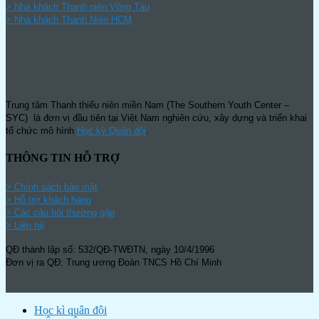
>
Nhà khách Thanh niên Vũng Tàu
>
Nhà khách Thanh Niên HCM
Trung tâm Thanh thiếu niên miền Nam (The Southern Youth Center –
SYC) là đơn vị đầu tiên tại Việt Nam nghiên cứu, xây dựng và triển khai
tổ chức mô hình
Học kỳ Quân đội
.
THÔNG TIN HỖ TRỢ
>
Chính sách bảo mật
> Hỗ trợ khách hàng
> Các câu hỏi thường gặp
> Liên hệ
QĐ thành lập số: 532/QĐ-TWĐTN, ngày 10/4/1996
Đơn vị ra QĐ: Trung ương Đoàn TNCS Hồ Chí Minh
Học kì quân đội