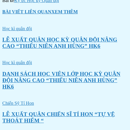
Bài kế
Ký ức Học kỳ Quân đội
BÀI VIẾT LIÊN QUAN
XEM THÊM
Học kì quân đội
LỄ XUẤT QUÂN HỌC KỲ QUÂN ĐỘI NÂNG
CAO “THIẾU NIÊN ANH HÙNG” HK6
Học kì quân đội
DANH SÁCH HỌC VIÊN LỚP HỌC KỲ QUÂN
ĐỘI NÂNG CAO “THIẾU NIÊN ANH HÙNG”
HK6
Chiến Sỹ Tí Hon
LỄ XUẤT QUÂN CHIẾN SĨ TÍ HON “TỰ VỆ
THOÁT HIỂM “