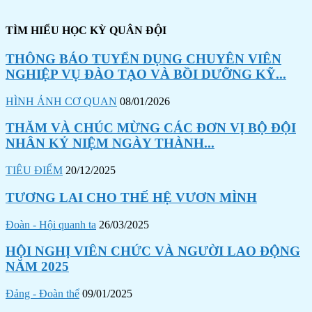
TÌM HIỂU HỌC KỲ QUÂN ĐỘI
THÔNG BÁO TUYỂN DỤNG CHUYÊN VIÊN
NGHIỆP VỤ ĐÀO TẠO VÀ BỒI DƯỠNG KỸ...
HÌNH ẢNH CƠ QUAN
08/01/2026
THĂM VÀ CHÚC MỪNG CÁC ĐƠN VỊ BỘ ĐỘI
NHÂN KỶ NIỆM NGÀY THÀNH...
TIÊU ĐIỂM
20/12/2025
TƯƠNG LAI CHO THẾ HỆ VƯƠN MÌNH
Đoàn - Hội quanh ta
26/03/2025
HỘI NGHỊ VIÊN CHỨC VÀ NGƯỜI LAO ĐỘNG
NĂM 2025
Đảng - Đoàn thể
09/01/2025