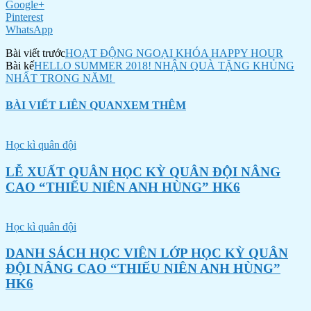
Google+
Pinterest
WhatsApp
Bài viết trước
HOẠT ĐỘNG NGOẠI KHÓA HAPPY HOUR
Bài kế
HELLO SUMMER 2018! NHẬN QUÀ TẶNG KHỦNG
NHẤT TRONG NĂM!
BÀI VIẾT LIÊN QUAN
XEM THÊM
Học kì quân đội
LỄ XUẤT QUÂN HỌC KỲ QUÂN ĐỘI NÂNG
CAO “THIẾU NIÊN ANH HÙNG” HK6
Học kì quân đội
DANH SÁCH HỌC VIÊN LỚP HỌC KỲ QUÂN
ĐỘI NÂNG CAO “THIẾU NIÊN ANH HÙNG”
HK6