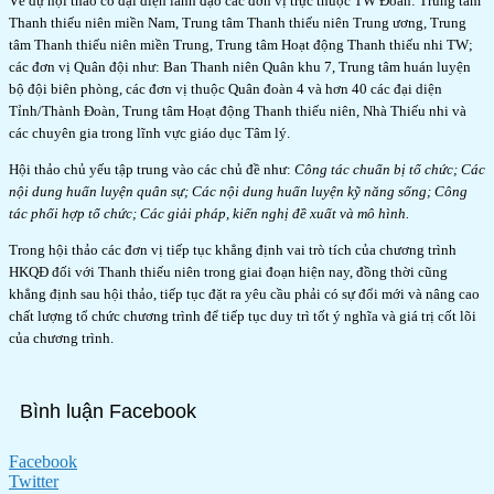
Về dự hội thảo có đại diện lãnh đạo các đơn vị trực thuộc TW Đoàn: Trung tâm
Thanh thiếu niên miền Nam, Trung tâm Thanh thiếu niên Trung ương, Trung
tâm Thanh thiếu niên miền Trung, Trung tâm Hoạt động Thanh thiếu nhi TW;
các đơn vị Quân đội như: Ban Thanh niên Quân khu 7, Trung tâm huán luyện
bộ đội biên phòng, các đơn vị thuộc Quân đoàn 4 và hơn 40 các đại diện
Tỉnh/Thành Đoàn, Trung tâm Hoạt động Thanh thiếu niên, Nhà Thiếu nhi và
các chuyên gia trong lĩnh vực giáo dục Tâm lý.
Hội thảo chủ yếu tập trung vào các chủ đề như:
Công tác chuẩn bị tổ chức; Các
nội dung huấn luyện quân sự; Các nội dung huấn luyện kỹ năng sống; Công
tác phối hợp tổ chức; Các giải pháp, kiến nghị đề xuất và mô hình.
Trong hội thảo các đơn vị tiếp tục khẳng định vai trò tích của chương trình
HKQĐ đối với Thanh thiếu niên trong giai đoạn hiện nay, đồng thời cũng
khẳng định sau hội thảo, tiếp tục đặt ra yêu cầu phải có sự đổi mới và nâng cao
chất lượng tổ chức chương trình để tiếp tục duy trì tốt ý nghĩa và giá trị cốt lõi
của chương trình.
Bình luận Facebook
Facebook
Twitter