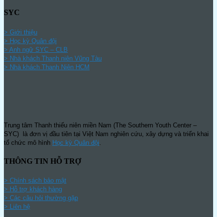
SYC
> Giới thiệu
> Học kỳ Quân đội
>
Anh ngữ SYC – CLB
>
Nhà khách Thanh niên Vũng Tàu
>
Nhà khách Thanh Niên HCM
Trung tâm Thanh thiếu niên miền Nam (The Southern Youth Center –
SYC) là đơn vị đầu tiên tại Việt Nam nghiên cứu, xây dựng và triển khai
tổ chức mô hình
Học kỳ Quân đội
.
THÔNG TIN HỖ TRỢ
>
Chính sách bảo mật
> Hỗ trợ khách hàng
> Các câu hỏi thường gặp
> Liên hệ