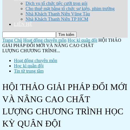
Dịch vụ tổ chức tiệc cưới trọn gói
Cho thuê mặt bằng tổ chức sự kiện, phim trường
Nhà Khách Thanh Niên Vũng Tàu
Nhà Khách Thanh Niên TP HCM
LIÊN HỆ
Trang Chủ
Hoạt động chuyên môn
Học kì quân đội
HỘI THẢO
GIẢI PHÁP ĐỔI MỚI VÀ NÂNG CAO CHẤT
LƯỢNG CHƯƠNG TRÌNH...
Hoạt động chuyên môn
Học kì quân đội
Tin từ trung tâm
HỘI THẢO GIẢI PHÁP ĐỔI MỚI
VÀ NÂNG CAO CHẤT
LƯỢNG CHƯƠNG TRÌNH HỌC
KỲ QUÂN ĐỘI