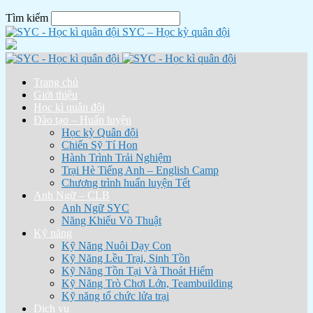
Tìm kiếm
SYC – Học kỳ quân đội
Trang chủ
Giới thiệu
Học kì quân đội
Đào tạo – Huấn luyện
Học kỳ Quân đội
Chiến Sỹ Tí Hon
Hành Trình Trải Nghiệm
Trại Hè Tiếng Anh – English Camp
Chương trình huấn luyện Tết
Anh Ngữ – CLB
Anh Ngữ SYC
Năng Khiếu Võ Thuật
Kỹ năng
Kỹ Năng Nuôi Dạy Con
Kỹ Năng Lều Trại, Sinh Tồn
Kỹ Năng Tồn Tại Và Thoát Hiểm
Kỹ Năng Trò Chơi Lớn, Teambuilding
Kỹ năng tổ chức lửa trại
Dịch vụ