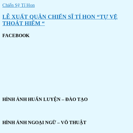
Chiến Sỹ Tí Hon
LỄ XUẤT QUÂN CHIẾN SĨ TÍ HON “TỰ VỆ
THOÁT HIỂM “
FACEBOOK
HÌNH ẢNH HUẤN LUYỆN – ĐÀO TẠO
HÌNH ẢNH NGOẠI NGỮ – VÕ THUẬT