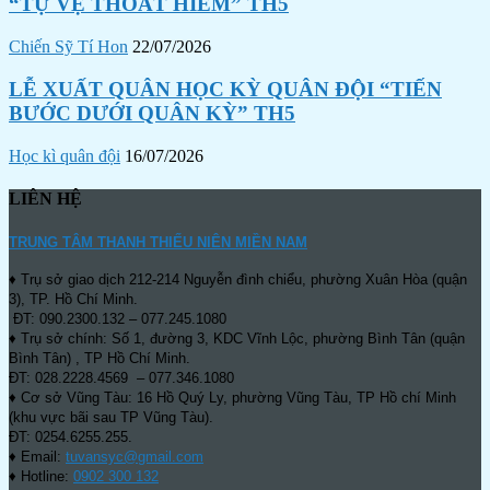
“TỰ VỆ THOÁT HIỂM” TH5
Chiến Sỹ Tí Hon
22/07/2026
LỄ XUẤT QUÂN HỌC KỲ QUÂN ĐỘI “TIẾN
BƯỚC DƯỚI QUÂN KỲ” TH5
Học kì quân đội
16/07/2026
LIÊN HỆ
TRUNG TÂM THANH THIẾU NIÊN MIỀN NAM
♦ Trụ sở giao dịch 212-214 Nguyễn đình chiểu, phường Xuân Hòa (quận
3), TP. Hồ Chí Minh.
ĐT: 090.2300.132 – 077.245.1080
♦ Trụ sở chính: Số 1, đường 3, KDC Vĩnh Lộc, phường Bình Tân (quận
Bình Tân) , TP Hồ Chí Minh.
ĐT: 028.2228.4569 – 077.346.1080
♦ Cơ sở Vũng Tàu: 16 Hồ Quý Ly, phường Vũng Tàu, TP Hồ chí Minh
(khu vực bãi sau TP Vũng Tàu).
ĐT: 0254.6255.255.
♦ Email:
tuvansyc@gmail.com
♦ Hotline:
0902 300 132