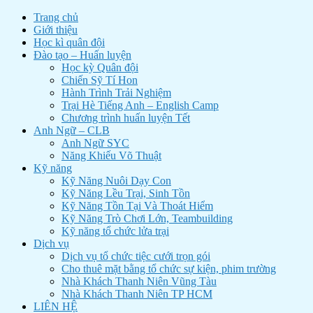
Trang chủ
Giới thiệu
Học kì quân đội
Đào tạo – Huấn luyện
Học kỳ Quân đội
Chiến Sỹ Tí Hon
Hành Trình Trải Nghiệm
Trại Hè Tiếng Anh – English Camp
Chương trình huấn luyện Tết
Anh Ngữ – CLB
Anh Ngữ SYC
Năng Khiếu Võ Thuật
Kỹ năng
Kỹ Năng Nuôi Dạy Con
Kỹ Năng Lều Trại, Sinh Tồn
Kỹ Năng Tồn Tại Và Thoát Hiểm
Kỹ Năng Trò Chơi Lớn, Teambuilding
Kỹ năng tổ chức lửa trại
Dịch vụ
Dịch vụ tổ chức tiệc cưới trọn gói
Cho thuê mặt bằng tổ chức sự kiện, phim trường
Nhà Khách Thanh Niên Vũng Tàu
Nhà Khách Thanh Niên TP HCM
LIÊN HỆ