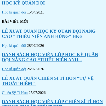
HỌC KỲ QUÂN ĐỘI
Học kì quân đội
15/04/2021
BÀI VIẾT MỚI
LỄ XUẤT QUÂN HỌC KỲ QUÂN ĐỘI NÂNG
CAO “THIẾU NIÊN ANH HÙNG” HK6
Học kì quân đội
28/07/2026
DANH SÁCH HỌC VIÊN LỚP HỌC KỲ QUÂN
ĐỘI NÂNG CAO “THIẾU NIÊN ANH...
Học kì quân đội
26/07/2026
LỄ XUẤT QUÂN CHIẾN SĨ TÍ HON “TỰ VỆ
THOÁT HIỂM “
Chiến Sỹ Tí Hon
25/07/2026
DANH SÁCH HỌC VIÊN LỚP CHIẾN SĨ TÍ HON