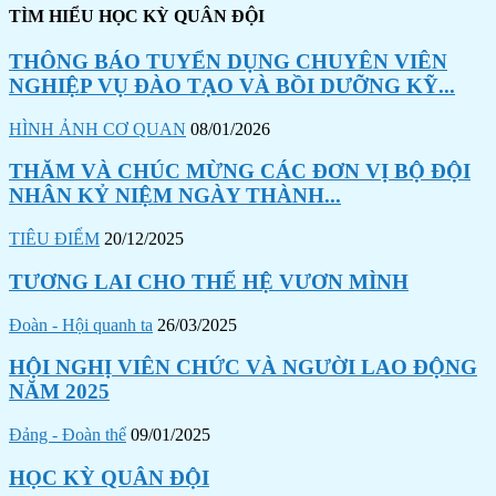
TÌM HIỂU HỌC KỲ QUÂN ĐỘI
THÔNG BÁO TUYỂN DỤNG CHUYÊN VIÊN
NGHIỆP VỤ ĐÀO TẠO VÀ BỒI DƯỠNG KỸ...
HÌNH ẢNH CƠ QUAN
08/01/2026
THĂM VÀ CHÚC MỪNG CÁC ĐƠN VỊ BỘ ĐỘI
NHÂN KỶ NIỆM NGÀY THÀNH...
TIÊU ĐIỂM
20/12/2025
TƯƠNG LAI CHO THẾ HỆ VƯƠN MÌNH
Đoàn - Hội quanh ta
26/03/2025
HỘI NGHỊ VIÊN CHỨC VÀ NGƯỜI LAO ĐỘNG
NĂM 2025
Đảng - Đoàn thể
09/01/2025
HỌC KỲ QUÂN ĐỘI