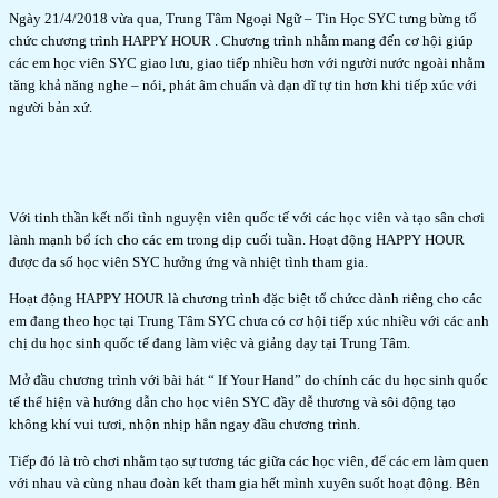
Ngày 21/4/2018 vừa qua, Trung Tâm Ngoại Ngữ – Tin Học SYC tưng bừng tổ
chức chương trình HAPPY HOUR . Chương trình nhằm mang đến cơ hội giúp
các em học viên SYC giao lưu, giao tiếp nhiều hơn với người nước ngoài nhằm
tăng khả năng nghe – nói, phát âm chuẩn và dạn dĩ tự tin hơn khi tiếp xúc với
người bản xứ.
Với tinh thần kết nối tình nguyện viên quốc tế với các học viên và tạo sân chơi
lành mạnh bổ ích cho các em trong dịp cuối tuần. Hoạt động HAPPY HOUR
được đa số học viên SYC hưởng ứng và nhiệt tình tham gia.
Hoạt động HAPPY HOUR là chương trình đặc biệt tổ chứcc dành riêng cho các
em đang theo học tại Trung Tâm SYC chưa có cơ hội tiếp xúc nhiều với các anh
chị du học sinh quốc tế đang làm việc và giảng dạy tại Trung Tâm.
Mở đầu chương trình với bài hát “ If Your Hand” do chính các du học sinh quốc
tế thể hiện và hướng dẫn cho học viên SYC đầy dễ thương và sôi động tạo
không khí vui tươi, nhộn nhịp hẳn ngay đầu chương trình.
Tiếp đó là trò chơi nhằm tạo sự tương tác giữa các học viên, để các em làm quen
với nhau và cùng nhau đoàn kết tham gia hết mình xuyên suốt hoạt động. Bên