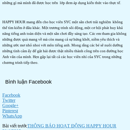
những gì mà mình đã được học trên lớp đem áp dụng kiến thức vào thực tế.
HAPPY HOUR mang đến cho học viên SYC một sân chơi trải nghiệm không
thể tìm kiếm ở đâu khác. Một trương trình sôi động, một cơ hội phát huy khả
năng tiếng anh toàn diện và một sân chơi đầy sáng tạo. Các em tham gia không
những được quà mang về mà còn mang cả sự hứng khởi, niềm yêu thích và
những ước mơ nhỏ nhoi với môn tiếng anh. Mong rằng các bé sẽ nuôi dưỡng
những tình cảm ấy để gặt hái được thật nhiều thành công trên con đường học
Anh văn của mình. Hẹn gặp lại tất cả các học viên nhí của SYC trong những
chương trình tiếp theo.
Bình luận Facebook
Facebook
Twitter
Google+
Pinterest
WhatsApp
Bài viết trước
THÔNG BÁO HOẠT ĐỘNG HAPPY HOUR