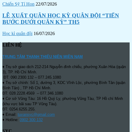
Chiến Sỹ Tí Hon
22/07/2026
LỄ XUẤT QUÂN HỌC KỲ QUÂN ĐỘI “TIẾN
BƯỚC DƯỚI QUÂN KỲ” TH5
Học kì quân đội
16/07/2026
LIÊN HỆ
TRUNG TÂM THANH THIẾU NIÊN MIỀN NAM
♦ Trụ sở giao dịch 212-214 Nguyễn đình chiểu, phường Xuân Hòa (quận
3), TP. Hồ Chí Minh.
ĐT: 090.2300.132 – 077.245.1080
♦ Trụ sở chính: Số 1, đường 3, KDC Vĩnh Lộc, phường Bình Tân (quận
Bình Tân) , TP Hồ Chí Minh.
ĐT: 028.2228.4569 – 077.346.1080
♦ Cơ sở Vũng Tàu: 16 Hồ Quý Ly, phường Vũng Tàu, TP Hồ chí Minh
(khu vực bãi sau TP Vũng Tàu).
ĐT: 0254.6255.255.
♦ Email:
tuvansyc@gmail.com
♦ Hotline:
0902 300 132
SYC