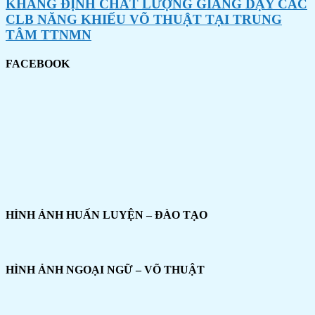
KHẲNG ĐỊNH CHẤT LƯỢNG GIẢNG DẠY CÁC
CLB NĂNG KHIẾU VÕ THUẬT TẠI TRUNG
TÂM TTNMN
FACEBOOK
HÌNH ẢNH HUẤN LUYỆN – ĐÀO TẠO
HÌNH ẢNH NGOẠI NGỮ – VÕ THUẬT