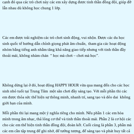
cạnh đó qua các trò chơi này các em xây dựng được tinh thần đồng đội, giúp đỡ
lẫn nhau dù không học chung 1 lớp.
Các em được trải nghiệm các trò chơi sinh động, vui nhộn. Được các du học
sinh quốc tế hướng dẫn chỉnh giọng phát âm chuẩn, tham gia các hoạt động
nhóm bằng tiếng anh nhằm tăng khả năng giao tiếp nhưng với tinh thần đầy
thoải mái, không nhàm chán “ học mà chơi – chơi mà học”.
Không dừng lại ở đó, hoạt động HAPPY HOUR vừa qua mang đến cho các học
sinh nhỏ tuổi tại Trung Tâm một sân chơi đầy sáng tạo. Với mỗi phần thi các
em được thỏa sức thể hiện sự thông minh, nhanh trí, sang tạo và dẻo dai không
giới hạn của mình.
Mỗi phần thi lại mang một ý nghĩa riêng cho mình. Nếu phần 1 các em hòa
mình trong âm nhạc, thả lỏng cơ thể và tinh thần thoải mái. Phần 2 là cơ hội các
cho các em thể hiện tinh thần đồng đội, đoàn kết. Cuối cùng là phần 3, phần mà
các em cần tập trung để ghi nhớ, để tưởng tượng, để sáng tạo và phát huy tất cả