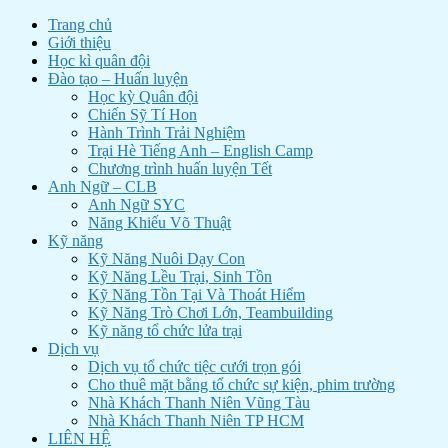
Trang chủ
Giới thiệu
Học kì quân đội
Đào tạo – Huấn luyện
Học kỳ Quân đội
Chiến Sỹ Tí Hon
Hành Trình Trải Nghiệm
Trại Hè Tiếng Anh – English Camp
Chương trình huấn luyện Tết
Anh Ngữ – CLB
Anh Ngữ SYC
Năng Khiếu Võ Thuật
Kỹ năng
Kỹ Năng Nuôi Dạy Con
Kỹ Năng Lều Trại, Sinh Tồn
Kỹ Năng Tồn Tại Và Thoát Hiểm
Kỹ Năng Trò Chơi Lớn, Teambuilding
Kỹ năng tổ chức lửa trại
Dịch vụ
Dịch vụ tổ chức tiệc cưới trọn gói
Cho thuê mặt bằng tổ chức sự kiện, phim trường
Nhà Khách Thanh Niên Vũng Tàu
Nhà Khách Thanh Niên TP HCM
LIÊN HỆ