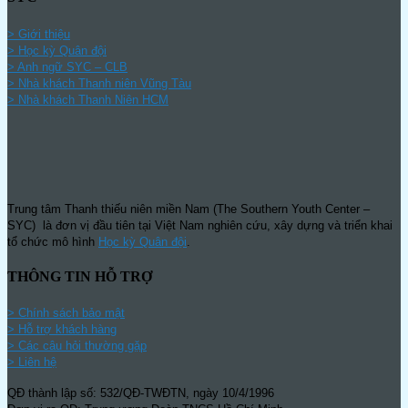
> Giới thiệu
> Học kỳ Quân đội
>
Anh ngữ SYC – CLB
>
Nhà khách Thanh niên Vũng Tàu
>
Nhà khách Thanh Niên HCM
Trung tâm Thanh thiếu niên miền Nam (The Southern Youth Center –
SYC) là đơn vị đầu tiên tại Việt Nam nghiên cứu, xây dựng và triển khai
tổ chức mô hình
Học kỳ Quân đội
.
THÔNG TIN HỖ TRỢ
>
Chính sách bảo mật
> Hỗ trợ khách hàng
> Các câu hỏi thường gặp
> Liên hệ
QĐ thành lập số: 532/QĐ-TWĐTN, ngày 10/4/1996