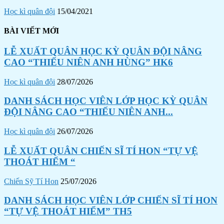
Học kì quân đội
15/04/2021
BÀI VIẾT MỚI
LỄ XUẤT QUÂN HỌC KỲ QUÂN ĐỘI NÂNG
CAO “THIẾU NIÊN ANH HÙNG” HK6
Học kì quân đội
28/07/2026
DANH SÁCH HỌC VIÊN LỚP HỌC KỲ QUÂN
ĐỘI NÂNG CAO “THIẾU NIÊN ANH...
Học kì quân đội
26/07/2026
LỄ XUẤT QUÂN CHIẾN SĨ TÍ HON “TỰ VỆ
THOÁT HIỂM “
Chiến Sỹ Tí Hon
25/07/2026
DANH SÁCH HỌC VIÊN LỚP CHIẾN SĨ TÍ HON
“TỰ VỆ THOÁT HIỂM” TH5