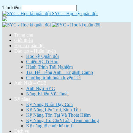
Tìm kiếm
SYC – Học kỳ quân đội
Trang chủ
Giới thiệu
Học kì quân đội
Đào tạo – Huấn luyện
Học kỳ Quân đội
Chiến Sỹ Tí Hon
Hành Trình Trải Nghiệm
Trại Hè Tiếng Anh – English Camp
Chương trình huấn luyện Tết
Anh Ngữ – CLB
Anh Ngữ SYC
Năng Khiếu Võ Thuật
Kỹ năng
Kỹ Năng Nuôi Dạy Con
Kỹ Năng Lều Trại, Sinh Tồn
Kỹ Năng Tồn Tại Và Thoát Hiểm
Kỹ Năng Trò Chơi Lớn, Teambuilding
Kỹ năng tổ chức lửa trại
Dịch vụ