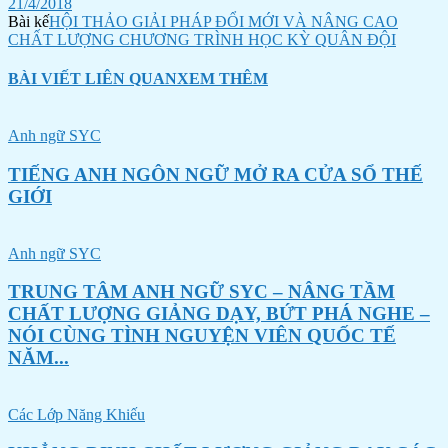
21/4/2018
Bài kế
HỘI THẢO GIẢI PHÁP ĐỔI MỚI VÀ NÂNG CAO
CHẤT LƯỢNG CHƯƠNG TRÌNH HỌC KỲ QUÂN ĐỘI
BÀI VIẾT LIÊN QUAN
XEM THÊM
Anh ngữ SYC
TIẾNG ANH NGÔN NGỮ MỞ RA CỬA SỔ THẾ
GIỚI
Anh ngữ SYC
TRUNG TÂM ANH NGỮ SYC – NÂNG TẦM
CHẤT LƯỢNG GIẢNG DẠY, BỨT PHÁ NGHE –
NÓI CÙNG TÌNH NGUYỆN VIÊN QUỐC TẾ
NĂM...
Các Lớp Năng Khiếu