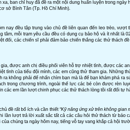
 xa, ban chỉ huy đã đề ra một nội dung huấn luyện trong ngày h
ơ sở Bình Tân (Tp. Hồ Chí Minh).
 nay đều tập trung vào chủ đề liên quan đến leo trèo, vượt th
ng tâm, mỗi trạm yêu cầu đều có dụng cụ bảo hộ và ít nhất là 
ệt đối, các chiến sĩ phải đảm bảo chiến thắng các thử thách đề
ia, được anh chị điều phối viên hỗ trợ nhiệt tình, được các a
 nhiệt tình của tiểu đội mình, các em cũng thử tham gia. Nhữn
sinh ra không phải để nhấn chìm bạn mà là để bạn khám phá ra s
h trong chương trình, ngoài thể lực các bé còn được rèn luyện
các em lần lượt chinh phục các thử thách lòng tôi rất đổi tự hà
hủ đề rất bổ ích và cần thiết
“Kỹ năng ứng xử trên không gian m
hi lần lượt trả lời xuất sắc tất cả các câu hỏi thử thách từ báo
 của chúng ta ngày hôm nay, tiếng vỗ tay vang khắp cả hội trườ