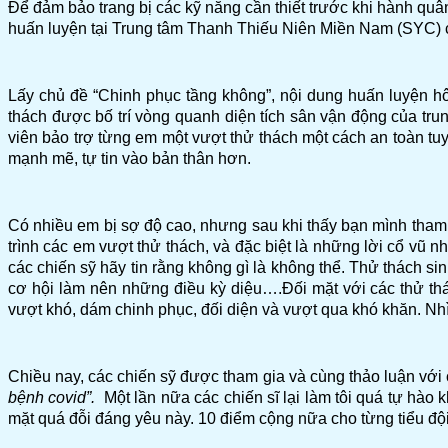
Để đảm bảo trang bị các kỹ năng cần thiết trước khi hành quân
huấn luyện tại Trung tâm Thanh Thiếu Niên Miền Nam (SYC) c
Lấy chủ đề “Chinh phục tầng không”, nội dung huấn luyện hôm
thách được bố trí vòng quanh diện tích sân vận động của tru
viên bảo trợ từng em một vượt thử thách một cách an toàn tuy
mạnh mẽ, tự tin vào bản thân hơn.
Có nhiều em bị sợ độ cao, nhưng sau khi thấy bạn mình tham g
trình các em vượt thử thách, và đặc biệt là những lời cổ vũ
các chiến sỹ hãy tin rằng không gì là không thể. Thử thách 
cơ hội làm nên những điều kỳ diệu….Đối mặt với các thử thác
vượt khó, dám chinh phục, đối diện và vượt qua khó khăn. Nhìn 
Chiều nay, các chiến sỹ được tham gia và cùng thảo luận với c
bệnh covid”.
Một lần nữa các chiến sĩ lại làm tôi quá tự hào k
mặt quá đỗi đáng yêu này. 10 điểm cộng nữa cho từng tiểu đội