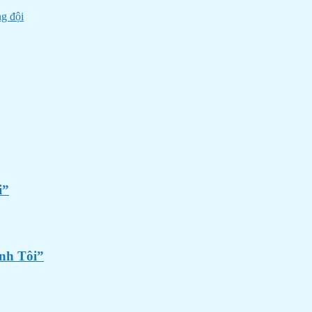
g đội
i”
ính Tôi”