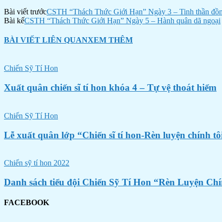
Bài viết trước
CSTH “Thách Thức Giới Hạn” Ngày 3 – Tinh thần đồn
Bài kế
CSTH “Thách Thức Giới Hạn” Ngày 5 – Hành quân dã ngoại
BÀI VIẾT LIÊN QUAN
XEM THÊM
Chiến Sỹ Tí Hon
Xuất quân chiến sĩ tí hon khóa 4 – Tự vệ thoát hiểm
Chiến Sỹ Tí Hon
Lễ xuất quân lớp “Chiến sĩ tí hon-Rèn luyện chính tô
Chiến sỹ tí hon 2022
Danh sách tiểu đội Chiến Sỹ Tí Hon “Rèn Luyện Ch
FACEBOOK