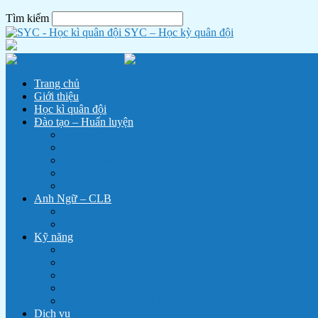
Tìm kiếm
SYC – Học kỳ quân đội
Trang chủ
Giới thiệu
Học kì quân đội
Đào tạo – Huấn luyện
Học kỳ Quân đội
Chiến Sỹ Tí Hon
Hành Trình Trải Nghiệm
Trại Hè Tiếng Anh – English Camp
Chương trình huấn luyện Tết
Anh Ngữ – CLB
Anh Ngữ SYC
Năng Khiếu Võ Thuật
Kỹ năng
Kỹ Năng Nuôi Dạy Con
Kỹ Năng Lều Trại, Sinh Tồn
Kỹ Năng Tồn Tại Và Thoát Hiểm
Kỹ Năng Trò Chơi Lớn, Teambuilding
Kỹ năng tổ chức lửa trại
Dịch vụ