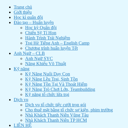
Trang chủ
Giới thiệu
Học kì quân đội
Đào tạo – Huấn luyện
Học kỳ Quân đội
Chiến Sỹ Tí Hon
Hành Trình Trải Nghiệm
Trại Hè Tiếng Anh – English Camp
Chương trình huấn luyện Tết
Anh Ngữ – CLB
Anh Ngữ SYC
Năng Khiếu Võ Thuật
Kỹ năng
Kỹ Năng Nuôi Dạy Con
Kỹ Năng Lều Trại, Sinh Tồn
Kỹ Năng Tồn Tại Và Thoát Hiểm
Kỹ Năng Trò Chơi Lớn, Teambuilding
Kỹ năng tổ chức lửa trại
Dịch vụ
Dịch vụ tổ chức tiệc cưới trọn gói
Cho thuê mặt bằng tổ chức sự kiện, phim trường
Nhà Khách Thanh Niên Vũng Tàu
Nhà Khách Thanh Niên TP HCM
LIÊN HỆ