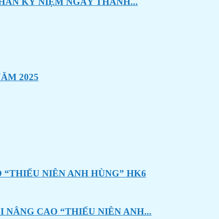
HÂN KỶ NIỆM NGÀY THÀNH...
ĂM 2025
 “THIẾU NIÊN ANH HÙNG” HK6
 NÂNG CAO “THIẾU NIÊN ANH...