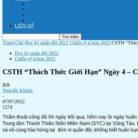
Dịch vụ tổ chức tiệc cưới trọn gói
Cho thuê mặt bằng tổ chức sự kiện, phim trường
Nhà Khách Thanh Niên Vũng Tàu
Nhà Khách Thanh Niên TP HCM
LIÊN HỆ
Trang Chủ
Học kỳ quân đội 2022
Chiến sỹ tí hon 2022
CSTH “Thách
Học kỳ quân đội 2022
Chiến sỹ tí hon 2022
CSTH “Thách Thức Giới Hạn” Ngày 4 – Ch
Bởi
Nguyễn Khánh
-
07/07/2022
1274
Thấm thoát cũng đã 04 ngày trôi qua, hôm nay là ngày huấn
Trung tâm Thanh Thiếu Niên Miền Nam (SYC) tại Vũng Tàu. Đi
và vô cùng hào hứng tại đơn vị quân đội, không biết huấn luyện