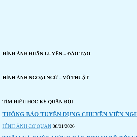
HÌNH ẢNH HUẤN LUYỆN – ĐÀO TẠO
HÌNH ẢNH NGOẠI NGỮ – VÕ THUẬT
TÌM HIỂU HỌC KỲ QUÂN ĐỘI
THÔNG BÁO TUYỂN DỤNG CHUYÊN VIÊN NGHI
HÌNH ẢNH CƠ QUAN
08/01/2026