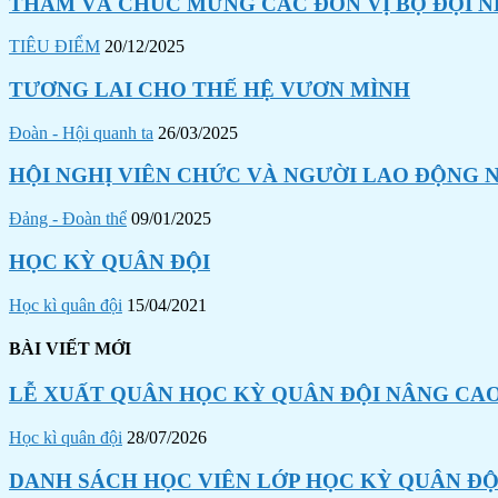
THĂM VÀ CHÚC MỪNG CÁC ĐƠN VỊ BỘ ĐỘI N
TIÊU ĐIỂM
20/12/2025
TƯƠNG LAI CHO THẾ HỆ VƯƠN MÌNH
Đoàn - Hội quanh ta
26/03/2025
HỘI NGHỊ VIÊN CHỨC VÀ NGƯỜI LAO ĐỘNG N
Đảng - Đoàn thể
09/01/2025
HỌC KỲ QUÂN ĐỘI
Học kì quân đội
15/04/2021
BÀI VIẾT MỚI
LỄ XUẤT QUÂN HỌC KỲ QUÂN ĐỘI NÂNG CAO
Học kì quân đội
28/07/2026
DANH SÁCH HỌC VIÊN LỚP HỌC KỲ QUÂN ĐỘI