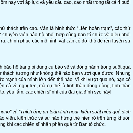
ôm nay với áp lực và yêu cầu cao, cao nhất trong tất cả 4 buổi
ử thách trên cao. Vẫn là hình thức “Liên hoàn trạm”, các thử
02 chuyên viên bảo hộ phối hợp cùng ban tổ chức và điều phối
 ra, chinh phục các mô hình vật cản có độ khó để rèn luyện sự
nh bảo hộ trang bị dụng cụ bảo vệ và đồng hành trong suốt quá
g thử thách tưởng như không thể nào bạn vượt qua được. Nhưng
ức mạnh của mình lớn đến thế nào. Vì khi vượt qua nó, bạn có
 cả về nghị lực, mà cụ thể là tinh thần đồng động, tinh thần
o, yêu lắm, các chiến sĩ nhí của đại gia đình syc này!
ạng” và “Thích ứng an toàn-linh hoạt, kiểm soát hiệu quả dịch
 cáo viên, kiến thức và sự hào hứng thể hiện rõ trên từng khuôn
ng khi các chiến sĩ nhận phần quà từ Ban tổ chức.