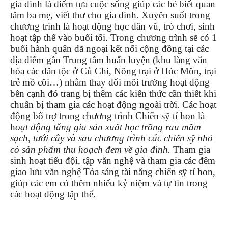
gia đình là điểm tựa cuộc sống giúp các bé biết quan
tâm ba mẹ, viết thư cho gia đình. Xuyên suốt trong
chương trình là hoạt động học dân vũ, trò chơi, sinh
hoạt tập thể vào buổi tổi. Trong chương trình sẽ có 1
buổi hành quân dã ngoại kết nối cộng đồng tại các
địa điểm gần Trung tâm huấn luyện (khu làng văn
hóa các dân tộc ở Củ Chi, Nông trại ở Hóc Môn, trại
trẻ mồ côi…) nhằm thay đổi môi trường hoạt động
bên cạnh đó trang bị thêm các kiến thức cần thiết khi
chuẩn bị tham gia các hoạt động ngoài trời. Các hoạt
động bổ trợ trong chương trình Chiến sỹ tí hon là
h
oạt động tăng gia sản xuất học trồng rau mầm
sạch, tưới cây và sau chương trình các chiến sỹ nhỏ
có sản phẩm thu hoạch đem về gia đình.
Tham gia
sinh hoạt tiểu đội, tập văn nghệ và tham gia các đêm
giao lưu văn nghệ Tỏa sáng tài năng chiến sỹ tí hon,
giúp các em có thêm nhiểu kỷ niệm và tự tin trong
các hoạt động tập thể.