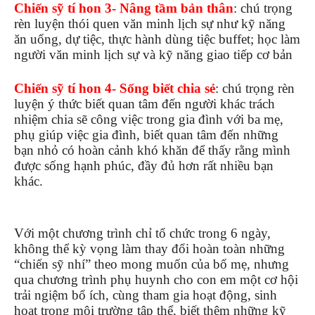
Chiến sỹ tí hon 3- Nâng tầm bản thân
: chú trọng
rèn luyện thói quen văn minh lịch sự như kỹ năng
ăn uống, dự tiệc, thực hành dùng tiệc buffet; học làm
người văn minh lịch sự và kỹ năng giao tiếp cơ bản
Chiến sỹ tí hon 4- Sống biết chia sẻ
: chú trọng rèn
luyện ý thức biết quan tâm đến người khác trách
nhiệm chia sẽ công việc trong gia đình với ba mẹ,
phụ giúp việc gia đình, biết quan tâm đến những
bạn nhỏ có hoàn cảnh khó khăn để thấy rằng mình
được sống hạnh phúc, đầy đủ hơn rất nhiều bạn
khác.
Với một chương trình chỉ tổ chức trong 6 ngày,
không thể kỳ vọng làm thay đổi hoàn toàn những
“chiến sỹ nhí” theo mong muốn của bố mẹ, nhưng
qua chương trình phụ huynh cho con em một cơ hội
trải ngiệm bổ ích, cùng tham gia hoạt động, sinh
hoạt trong môi trường tập thể, biết thêm những kỹ