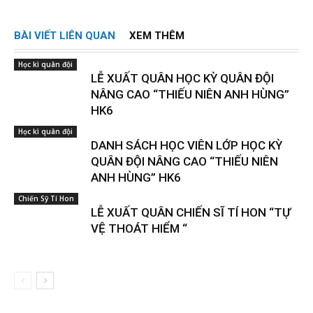
BÀI VIẾT LIÊN QUAN
XEM THÊM
Học kì quân đội
LỄ XUẤT QUÂN HỌC KỲ QUÂN ĐỘI
NÂNG CAO “THIẾU NIÊN ANH HÙNG”
HK6
Học kì quân đội
DANH SÁCH HỌC VIÊN LỚP HỌC KỲ
QUÂN ĐỘI NÂNG CAO “THIẾU NIÊN
ANH HÙNG” HK6
Chiến Sỹ Tí Hon
LỄ XUẤT QUÂN CHIẾN SĨ TÍ HON “TỰ
VỆ THOÁT HIỂM “