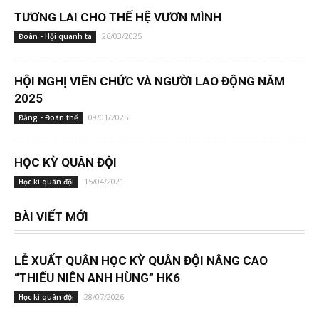
TƯƠNG LAI CHO THẾ HỆ VƯƠN MÌNH
26/03/2025
Đoàn - Hội quanh ta
HỘI NGHỊ VIÊN CHỨC VÀ NGƯỜI LAO ĐỘNG NĂM
2025
09/01/2025
Đảng - Đoàn thể
HỌC KỲ QUÂN ĐỘI
15/04/2021
Học kì quân đội
BÀI VIẾT MỚI
LỄ XUẤT QUÂN HỌC KỲ QUÂN ĐỘI NÂNG CAO
“THIẾU NIÊN ANH HÙNG” HK6
28/07/2026
Học kì quân đội