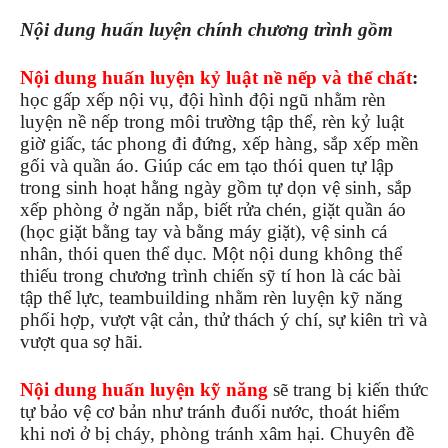
Nội dung huấn luyện chính chương trình gồm
Nội dung huấn luyện kỷ luật nề nếp và thể chất
:
học gấp xếp nội vụ, đội hình đội ngũ nhằm rèn
luyện nề nếp trong môi trường tập thể, rèn kỷ luật
giờ giấc, tác phong đi đứng, xếp hàng, sắp xếp mền
gối và quần áo. Giúp các em tạo thói quen tự lập
trong sinh hoạt hằng ngày gồm tự dọn vệ sinh, sắp
xếp phòng ở ngăn nắp, biết rửa chén, giặt quần áo
(học giặt bằng tay và bằng máy giặt), vệ sinh cá
nhân, thói quen thể dục. Một nội dung không thể
thiếu trong chương trình chiến sỹ tí hon là các bài
tập thể lực, teambuilding nhằm rèn luyện kỹ năng
phối hợp, vượt vật cản, thử thách ý chí, sự kiên trì và
vượt qua sợ hãi.
Nội dung huấn luyện kỹ năng
sẽ trang bị kiến thức
tự bảo vệ cơ bản như tránh đuối nước, thoát hiểm
khi nơi ở bị cháy, phòng tránh xâm hại. Chuyên đề