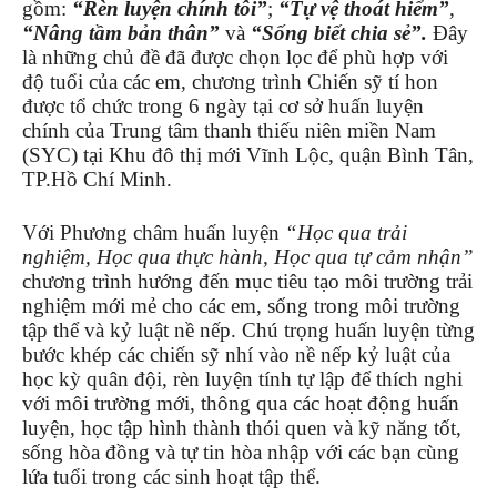
gồm:
“Rèn luyện chính tôi”
;
“Tự vệ thoát hiểm”
,
“Nâng tầm bản thân”
và
“Sống biết chia sẻ”.
Đây
là những chủ đề đã được chọn lọc để phù hợp với
độ tuổi của các em, chương trình Chiến sỹ tí hon
được tổ chức trong 6 ngày tại cơ sở huấn luyện
chính của Trung tâm thanh thiếu niên miền Nam
(SYC) tại Khu đô thị mới Vĩnh Lộc, quận Bình Tân,
TP.Hồ Chí Minh.
Với Phương châm huấn luyện
“Học qua trải
nghiệm, Học qua thực hành, Học qua tự cảm nhận”
chương trình hướng đến mục tiêu tạo môi trường trải
nghiệm mới mẻ cho các em, sống trong môi trường
tập thể và kỷ luật nề nếp. Chú trọng huấn luyện từng
bước khép các chiến sỹ nhí vào nề nếp kỷ luật của
học kỳ quân đội, rèn luyện tính tự lập để thích nghi
với môi trường mới, thông qua các hoạt động huấn
luyện, học tập hình thành thói quen và kỹ năng tốt,
sống hòa đồng và tự tin hòa nhập với các bạn cùng
lứa tuổi trong các sinh hoạt tập thể.