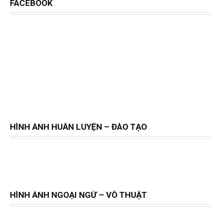
FACEBOOK
HÌNH ẢNH HUẤN LUYỆN – ĐÀO TẠO
HÌNH ẢNH NGOẠI NGỮ – VÕ THUẬT