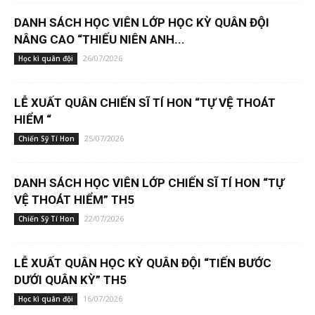
DANH SÁCH HỌC VIÊN LỚP HỌC KỲ QUÂN ĐỘI
NÂNG CAO “THIẾU NIÊN ANH...
26/07/2026
Học kì quân đội
LỄ XUẤT QUÂN CHIẾN SĨ TÍ HON “TỰ VỆ THOÁT
HIỂM “
25/07/2026
Chiến Sỹ Tí Hon
DANH SÁCH HỌC VIÊN LỚP CHIẾN SĨ TÍ HON “TỰ
VỆ THOÁT HIỂM” TH5
22/07/2026
Chiến Sỹ Tí Hon
LỄ XUẤT QUÂN HỌC KỲ QUÂN ĐỘI “TIẾN BƯỚC
DƯỚI QUÂN KỲ” TH5
16/07/2026
Học kì quân đội