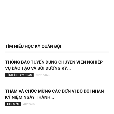
TÌM HIỂU HỌC KỲ QUÂN ĐỘI
THÔNG BÁO TUYỂN DỤNG CHUYÊN VIÊN NGHIỆP
VỤ ĐÀO TẠO VÀ BỒI DƯỠNG KỸ...
08/01/2026
HÌNH ẢNH CƠ QUAN
THĂM VÀ CHÚC MỪNG CÁC ĐƠN VỊ BỘ ĐỘI NHÂN
KỶ NIỆM NGÀY THÀNH...
20/12/2025
TIÊU ĐIỂM