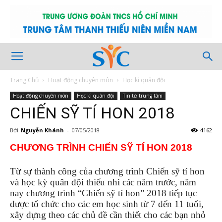
Trang Chủ
Hoạt động chuyên môn
Học kì quân đội
Hoạt động chuyên môn
Học kì quân đội
Tin từ trung tâm
CHIẾN SỸ TÍ HON 2018
Bởi
Nguyễn Khánh
-
07/05/2018
4162
CHƯƠNG TRÌNH CHIẾN SỸ TÍ HON 2018
Từ sự thành công của chương trình Chiến sỹ tí hon
và học kỳ quân đội thiếu nhi các năm trước, năm
nay chương trình “Chiến sỹ tí hon” 2018 tiếp tục
được tổ chức cho các em học sinh từ 7 đến 11 tuổi,
xây dựng theo các chủ đề cần thiết cho các bạn nhỏ