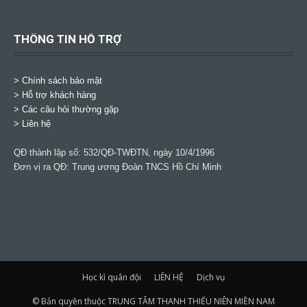
THÔNG TIN HỖ TRỢ
>
Chính sách bảo mật
> Hỗ trợ khách hàng
> Các câu hỏi thường gặp
> Liên hệ
QĐ thành lập số: 532/QĐ-TWĐTN, ngày 10/4/1996
Đơn vị ra QĐ: Trung ương Đoàn TNCS Hồ Chí Minh
Học kì quân đội
LIÊN HỆ
Dịch vụ
© Bản quyền thuộc TRUNG TÂM THANH THIẾU NIÊN MIỀN NAM