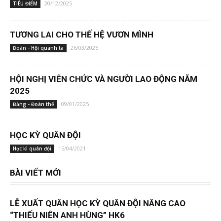
20/12/2025
TIÊU ĐIỂM
TƯƠNG LAI CHO THẾ HỆ VƯƠN MÌNH
26/03/2025
Đoàn - Hội quanh ta
HỘI NGHỊ VIÊN CHỨC VÀ NGƯỜI LAO ĐỘNG NĂM
2025
09/01/2025
Đảng - Đoàn thể
HỌC KỲ QUÂN ĐỘI
15/04/2021
Học kì quân đội
BÀI VIẾT MỚI
LỄ XUẤT QUÂN HỌC KỲ QUÂN ĐỘI NÂNG CAO
“THIẾU NIÊN ANH HÙNG” HK6