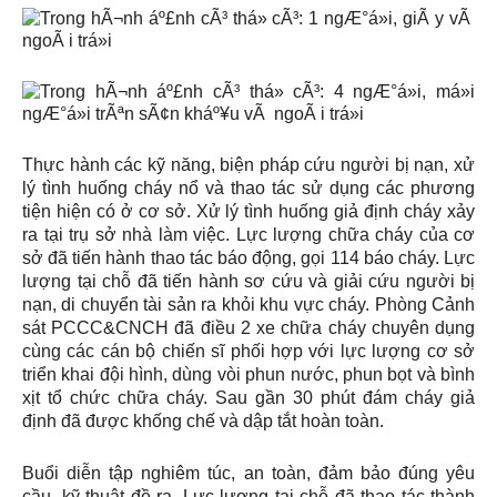
Thực hành các kỹ năng, biện pháp cứu người bị nạn, xử
lý tình huống cháy nổ và thao tác sử dụng các phương
tiện hiện có ở cơ sở. Xử lý tình huống giả định cháy xảy
ra tại trụ sở nhà làm việc. Lực lượng chữa cháy của cơ
sở đã tiến hành thao tác báo động, gọi 114 báo cháy. Lực
lượng tại chỗ đã tiến hành sơ cứu và giải cứu người bị
nạn, di chuyển tài sản ra khỏi khu vực cháy. Phòng Cảnh
sát PCCC&CNCH đã điều 2 xe chữa cháy chuyên dụng
cùng các cán bộ chiến sĩ phối hợp với lực lượng cơ sở
triển khai đội hình, dùng vòi phun nước, phun bọt và bình
xịt tổ chức chữa cháy. Sau gần 30 phút đám cháy giả
định đã được khống chế và dập tắt hoàn toàn.
Buổi diễn tập nghiêm túc, an toàn, đảm bảo đúng yêu
cầu, kỹ thuật đề ra. Lực lượng tại chỗ đã thao tác thành