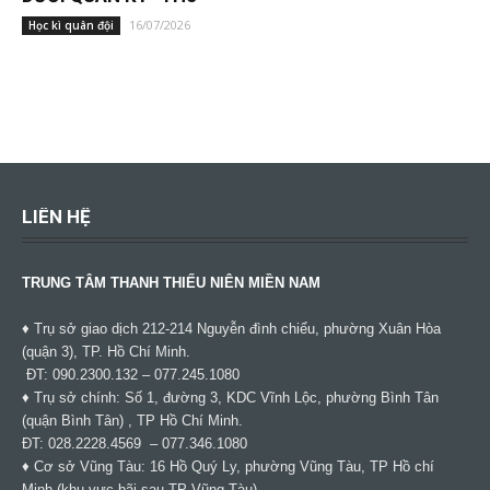
16/07/2026
Học kì quân đội
LIÊN HỆ
TRUNG TÂM THANH THIẾU NIÊN MIỀN NAM
♦ Trụ sở giao dịch 212-214 Nguyễn đình chiểu, phường Xuân Hòa
(quận 3), TP. Hồ Chí Minh.
ĐT: 090.2300.132 – 077.245.1080
♦ Trụ sở chính: Số 1, đường 3, KDC Vĩnh Lộc, phường Bình Tân
(quận Bình Tân) , TP Hồ Chí Minh.
ĐT: 028.2228.4569 – 077.346.1080
♦ Cơ sở Vũng Tàu: 16 Hồ Quý Ly, phường Vũng Tàu, TP Hồ chí
Minh (khu vực bãi sau TP Vũng Tàu).