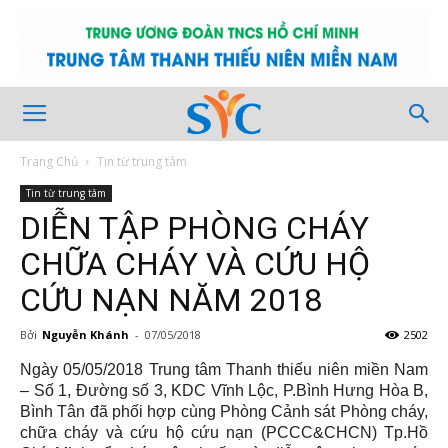
Trang Chủ
Tin từ trung tâm
Tin từ trung tâm
DIỄN TẬP PHÒNG CHÁY
CHỮA CHÁY VÀ CỨU HỘ
CỨU NẠN NĂM 2018
Bởi
Nguyễn Khánh
-
07/05/2018
2502
Ngày 05/05/2018 Trung tâm Thanh thiếu niên miền Nam
– Số 1, Đường số 3, KDC Vĩnh Lộc, P.Bình Hưng Hòa B,
Bình Tân đã phối hợp cùng Phòng Cảnh sát Phòng cháy,
chữa cháy và cứu hộ cứu nạn (PCCC&CHCN) Tp.Hồ