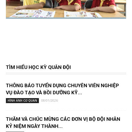
TÌM HIỂU HỌC KỲ QUÂN ĐỘI
THÔNG BÁO TUYỂN DỤNG CHUYÊN VIÊN NGHIỆP
VỤ ĐÀO TẠO VÀ BỒI DƯỠNG KỸ...
08/01/2026
HÌNH ẢNH CƠ QUAN
THĂM VÀ CHÚC MỪNG CÁC ĐƠN VỊ BỘ ĐỘI NHÂN
KỶ NIỆM NGÀY THÀNH...