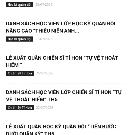
28/07/2026
Học kì quân đội
DANH SÁCH HỌC VIÊN LỚP HỌC KỲ QUÂN ĐỘI
NÂNG CAO “THIẾU NIÊN ANH...
26/07/2026
Học kì quân đội
LỄ XUẤT QUÂN CHIẾN SĨ TÍ HON “TỰ VỆ THOÁT
HIỂM “
25/07/2026
Chiến Sỹ Tí Hon
DANH SÁCH HỌC VIÊN LỚP CHIẾN SĨ TÍ HON “TỰ
VỆ THOÁT HIỂM” TH5
22/07/2026
Chiến Sỹ Tí Hon
LỄ XUẤT QUÂN HỌC KỲ QUÂN ĐỘI “TIẾN BƯỚC
DƯỚI QUÂN KỲ” TH5