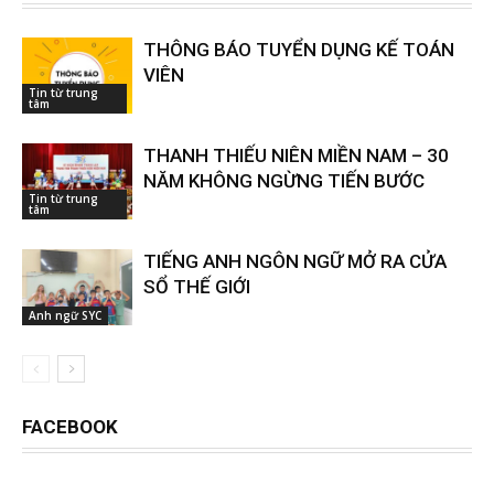
THÔNG BÁO TUYỂN DỤNG KẾ TOÁN
VIÊN
Tin từ trung
tâm
THANH THIẾU NIÊN MIỀN NAM – 30
NĂM KHÔNG NGỪNG TIẾN BƯỚC
Tin từ trung
tâm
TIẾNG ANH NGÔN NGỮ MỞ RA CỬA
SỔ THẾ GIỚI
Anh ngữ SYC
FACEBOOK