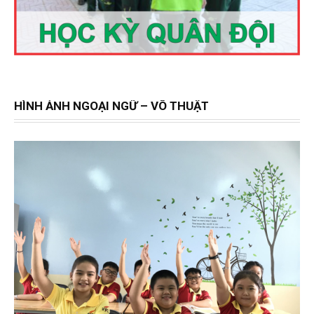
HÌNH ẢNH NGOẠI NGỮ – VÕ THUẬT