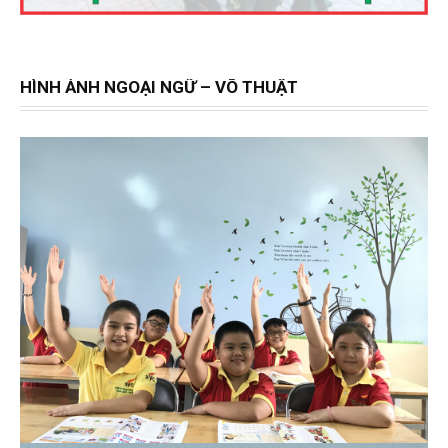
HÌNH ẢNH NGOẠI NGỮ – VÕ THUẬT