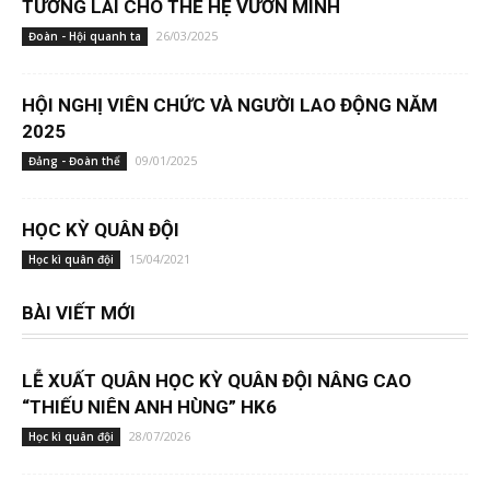
TƯƠNG LAI CHO THẾ HỆ VƯƠN MÌNH
26/03/2025
Đoàn - Hội quanh ta
HỘI NGHỊ VIÊN CHỨC VÀ NGƯỜI LAO ĐỘNG NĂM
2025
09/01/2025
Đảng - Đoàn thể
HỌC KỲ QUÂN ĐỘI
15/04/2021
Học kì quân đội
BÀI VIẾT MỚI
LỄ XUẤT QUÂN HỌC KỲ QUÂN ĐỘI NÂNG CAO
“THIẾU NIÊN ANH HÙNG” HK6
28/07/2026
Học kì quân đội