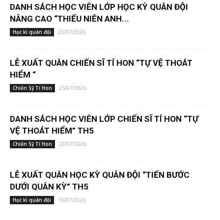
DANH SÁCH HỌC VIÊN LỚP HỌC KỲ QUÂN ĐỘI
NÂNG CAO “THIẾU NIÊN ANH...
26/07/2026
Học kì quân đội
LỄ XUẤT QUÂN CHIẾN SĨ TÍ HON “TỰ VỆ THOÁT
HIỂM “
25/07/2026
Chiến Sỹ Tí Hon
DANH SÁCH HỌC VIÊN LỚP CHIẾN SĨ TÍ HON “TỰ
VỆ THOÁT HIỂM” TH5
22/07/2026
Chiến Sỹ Tí Hon
LỄ XUẤT QUÂN HỌC KỲ QUÂN ĐỘI “TIẾN BƯỚC
DƯỚI QUÂN KỲ” TH5
16/07/2026
Học kì quân đội