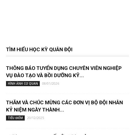
TÌM HIỂU HỌC KỲ QUÂN ĐỘI
THÔNG BÁO TUYỂN DỤNG CHUYÊN VIÊN NGHIỆP
VỤ ĐÀO TẠO VÀ BỒI DƯỠNG KỸ...
08/01/2026
HÌNH ẢNH CƠ QUAN
THĂM VÀ CHÚC MỪNG CÁC ĐƠN VỊ BỘ ĐỘI NHÂN
KỶ NIỆM NGÀY THÀNH...
20/12/2025
TIÊU ĐIỂM