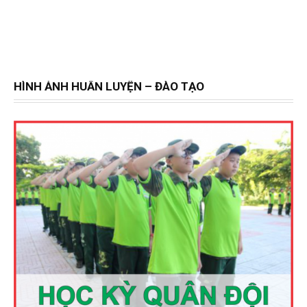
HÌNH ẢNH HUẤN LUYỆN – ĐÀO TẠO