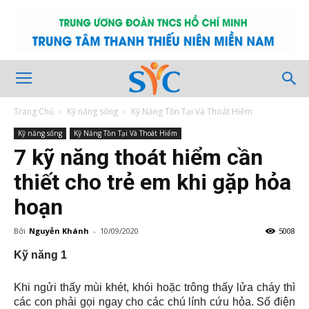
Trang Chủ
Kỹ năng sống
Kỹ Năng Tồn Tại Và Thoát Hiểm
Kỹ năng sống
Kỹ Năng Tồn Tại Và Thoát Hiểm
7 kỹ năng thoát hiểm cần
thiết cho trẻ em khi gặp hỏa
hoạn
Bởi
Nguyễn Khánh
-
10/09/2020
5008
Kỹ năng 1
Khi ngửi thấy mùi khét, khói hoặc trông thấy lửa cháy thì
các con phải gọi ngay cho các chú lính cứu hỏa. Số điện