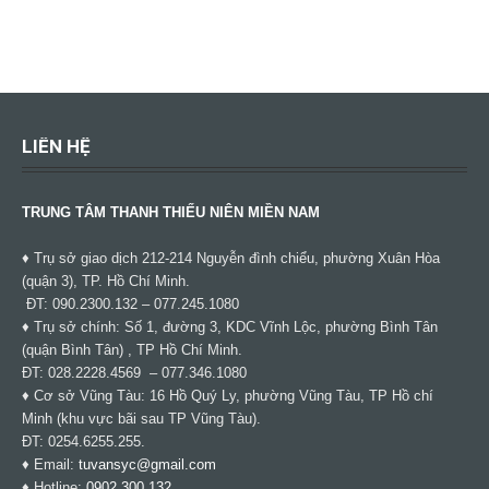
LIÊN HỆ
TRUNG TÂM THANH THIẾU NIÊN MIỀN NAM
♦ Trụ sở giao dịch 212-214 Nguyễn đình chiểu, phường Xuân Hòa
(quận 3), TP. Hồ Chí Minh.
ĐT: 090.2300.132 – 077.245.1080
♦ Trụ sở chính: Số 1, đường 3, KDC Vĩnh Lộc, phường Bình Tân
(quận Bình Tân) , TP Hồ Chí Minh.
ĐT: 028.2228.4569 – 077.346.1080
♦ Cơ sở Vũng Tàu: 16 Hồ Quý Ly, phường Vũng Tàu, TP Hồ chí
Minh (khu vực bãi sau TP Vũng Tàu).
ĐT: 0254.6255.255.
♦ Email:
tuvansyc@gmail.com
♦ Hotline:
0902 300 132