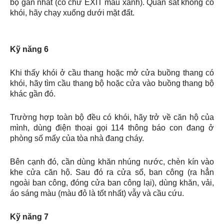
bộ gần nhất (có chữ EXIT màu xanh). Quan sát không có
khói, hãy chạy xuống dưới mặt đất.
Kỹ năng 6
Khi thấy khói ở cầu thang hoặc mở cửa buồng thang có
khói, hãy tìm cầu thang bộ hoặc cửa vào buồng thang bộ
khác gần đó.
Trường hợp toàn bộ đều có khói, hãy trở về căn hộ của
mình, dùng điện thoại gọi 114 thông báo con đang ở
phòng số mấy của tòa nhà đang cháy.
Bên cạnh đó, cần dùng khăn nhúng nước, chèn kín vào
khe cửa căn hộ. Sau đó ra cửa sổ, ban công (ra hẳn
ngoài ban công, đóng cửa ban công lại), dùng khăn, vải,
áo sáng màu (màu đỏ là tốt nhất) vẫy và cầu cứu.
Kỹ năng 7