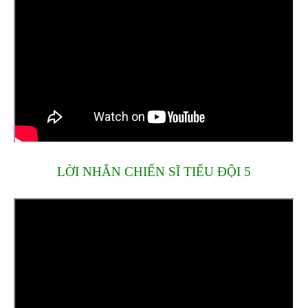
LỜI NHẮN CHIẾN SĨ TIỂU ĐỘI 5