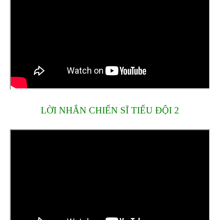
LỜI NHẮN CHIẾN SĨ TIỂU ĐỘI 2