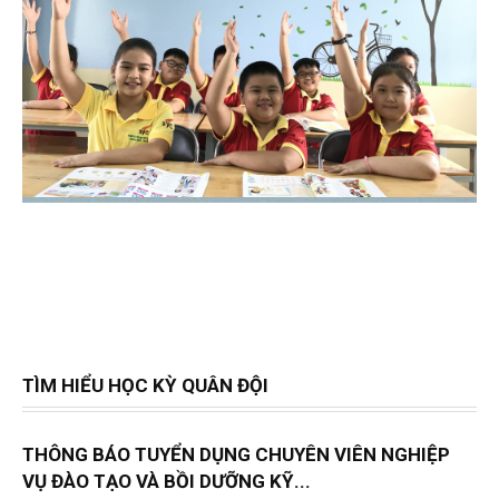
TÌM HIỂU HỌC KỲ QUÂN ĐỘI
THÔNG BÁO TUYỂN DỤNG CHUYÊN VIÊN NGHIỆP
VỤ ĐÀO TẠO VÀ BỒI DƯỠNG KỸ...