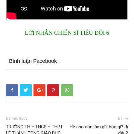
LỜI NHẮN CHIẾN SĨ TIỂU ĐỘI 6
Bình luận Facebook
Bài viết trước
Bài kế
TRƯỜNG TH – THCS – THPT
Hè cho con làm gì? học gì? đi
LÊ THÁNH TÔNG GIÁO DỤC
đâu?