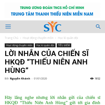
Trang Chủ
Hoạt động chuyên môn
Học kì quân đội
Hoạt động chuyên môn
Học kì quân đội
TIÊU ĐIỂM
LỜI NHẮN CỦA CHIẾN SĨ
HKQĐ “THIẾU NIÊN ANH
HÙNG”
Bởi
Nguyễn Khánh
-
01/01/2020
1852
Hãy lắng nghe nhưng lời nhắn gửi của chiến sĩ
HKQĐ “Thiếu Niên Anh Hùng” gửi tới gia đình