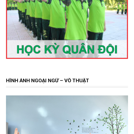
HÌNH ẢNH NGOẠI NGỮ – VÕ THUẬT