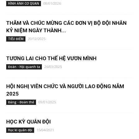
08/01/2026
HÌNH ẢNH CƠ QUAN
THĂM VÀ CHÚC MỪNG CÁC ĐƠN VỊ BỘ ĐỘI NHÂN
KỶ NIỆM NGÀY THÀNH...
20/12/2025
TIÊU ĐIỂM
TƯƠNG LAI CHO THẾ HỆ VƯƠN MÌNH
26/03/2025
Đoàn - Hội quanh ta
HỘI NGHỊ VIÊN CHỨC VÀ NGƯỜI LAO ĐỘNG NĂM
2025
09/01/2025
Đảng - Đoàn thể
HỌC KỲ QUÂN ĐỘI
15/04/2021
Học kì quân đội