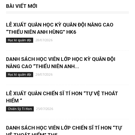
BÀI VIẾT MỚI
LỄ XUẤT QUÂN HỌC KỲ QUÂN ĐỘI NÂNG CAO
“THIẾU NIÊN ANH HÙNG” HK6
28/07/2026
Học kì quân đội
DANH SÁCH HỌC VIÊN LỚP HỌC KỲ QUÂN ĐỘI
NÂNG CAO “THIẾU NIÊN ANH...
26/07/2026
Học kì quân đội
LỄ XUẤT QUÂN CHIẾN SĨ TÍ HON “TỰ VỆ THOÁT
HIỂM “
25/07/2026
Chiến Sỹ Tí Hon
DANH SÁCH HỌC VIÊN LỚP CHIẾN SĨ TÍ HON “TỰ
VỆ THOÁT HIỂM” TH5