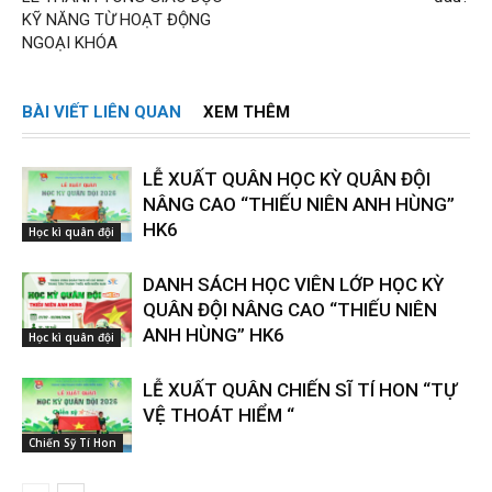
KỸ NĂNG TỪ HOẠT ĐỘNG
NGOẠI KHÓA
BÀI VIẾT LIÊN QUAN
XEM THÊM
LỄ XUẤT QUÂN HỌC KỲ QUÂN ĐỘI
NÂNG CAO “THIẾU NIÊN ANH HÙNG”
HK6
Học kì quân đội
DANH SÁCH HỌC VIÊN LỚP HỌC KỲ
QUÂN ĐỘI NÂNG CAO “THIẾU NIÊN
ANH HÙNG” HK6
Học kì quân đội
LỄ XUẤT QUÂN CHIẾN SĨ TÍ HON “TỰ
VỆ THOÁT HIỂM “
Chiến Sỹ Tí Hon