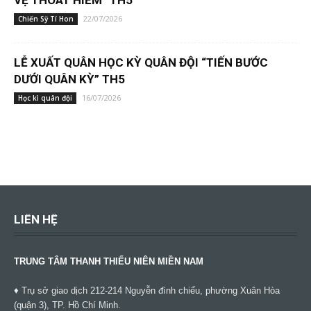
22/07/2026
Chiến Sỹ Tí Hon
LỄ XUẤT QUÂN HỌC KỲ QUÂN ĐỘI “TIẾN BƯỚC
DƯỚI QUÂN KỲ” TH5
16/07/2026
Học kì quân đội
LIÊN HỆ
TRUNG TÂM THANH THIẾU NIÊN MIỀN NAM
♦ Trụ sở giao dịch 212-214 Nguyễn đình chiểu, phường Xuân Hòa
(quận 3), TP. Hồ Chí Minh.