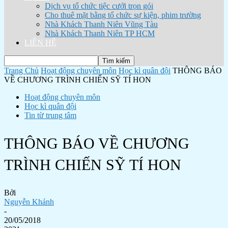
Dịch vụ tổ chức tiệc cưới trọn gói
Cho thuê mặt bằng tổ chức sự kiện, phim trường
Nhà Khách Thanh Niên Vũng Tàu
Nhà Khách Thanh Niên TP HCM
LIÊN HỆ
Trang Chủ
Hoạt động chuyên môn
Học kì quân đội
THÔNG BÁO
VỀ CHƯƠNG TRÌNH CHIẾN SỸ TÍ HON
Hoạt động chuyên môn
Học kì quân đội
Tin từ trung tâm
THÔNG BÁO VỀ CHƯƠNG
TRÌNH CHIẾN SỸ TÍ HON
Bởi
Nguyễn Khánh
-
20/05/2018