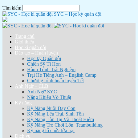
Tìm kiếm
SYC – Học kỳ quân đội
Trang chủ
Giới thiệu
Học kì quân đội
Đào tạo – Huấn luyện
Học kỳ Quân đội
Chiến Sỹ Tí Hon
Hành Trình Trải Nghiệm
Trại Hè Tiếng Anh – English Camp
Chương trình huấn luyện Tết
Anh Ngữ – CLB
Anh Ngữ SYC
Năng Khiếu Võ Thuật
Kỹ năng
Kỹ Năng Nuôi Dạy Con
Kỹ Năng Lều Trại, Sinh Tồn
Kỹ Năng Tồn Tại Và Thoát Hiểm
Kỹ Năng Trò Chơi Lớn, Teambuilding
Kỹ năng tổ chức lửa trại
Dịch vụ