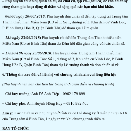
– Phụ huynh chuẩn bị quần áo cũ, đồ chơi cũ, tập vở.. (nếu có) để cho chiến sỹ
cùng tham gia hoạt động đi thăm và tặng quà các bạn nhỏ khó khăn.
–
06h00 ngày 20/06/ 2018
: Phụ huynh đưa chiến sĩ đến tập trung tại Trung tâm
Thanh thiếu niên Miền Nam (Cơ sở 1: Số 1, đường số 3, Khu dân cư Vĩnh Lộc,
P. Bình Hưng Hòa B, Quận Bình Tân) để tham gia Lễ ra quân.
–
18h ngày 23/06/2018
:
Phụ huynh có thể đến Trung tâm Thanh thiếu niên
Miền Nam (Cơ sở Bình Tân) tham dự Đêm hội dân gian cùng với các chiến sĩ.
–
17h30-18h ngày 25/06/2018:
Phụ huynh đến Trung tâm Thanh thiếu niên
Miền Nam (Cơ sở Bình Tân: Số 1, đường số 3, Khu dân cư Vĩnh Lộc, P. Bình
Hưng Hòa B, Quận Bình Tân) tham dự Lễ trưởng thành và đón chiến sĩ về.
6/ Thông tin trao đổi và liên hệ với chương trình, xin vui lòng liên hệ:
(Phụ huynh nên hạn chế liên lạc trong thời gian diễn ra chương trình)
– Chỉ huy trưởng: Anh Đỗ Anh Tiệp – 0962.179.899
– Chỉ huy phó: Anh Huỳnh Hồng Huy – 0916.982.405
Lưu ý:
Các chiến sĩ và phụ huynh ở tỉnh xa có thể đăng ký ở miễn phí tại KTX
của Trung tâm ở Bình Tân, 1 ngày trước khi chương trình diễn ra.
BAN TỔ CHỨC