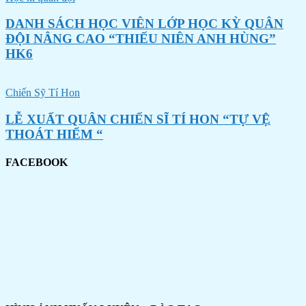
DANH SÁCH HỌC VIÊN LỚP HỌC KỲ QUÂN
ĐỘI NÂNG CAO “THIẾU NIÊN ANH HÙNG”
HK6
Chiến Sỹ Tí Hon
LỄ XUẤT QUÂN CHIẾN SĨ TÍ HON “TỰ VỆ
THOÁT HIỂM “
FACEBOOK