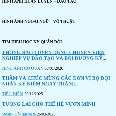
HÌNH ẢNH HUẤN LUYỆN – ĐÀO TẠO
HÌNH ẢNH NGOẠI NGỮ – VÕ THUẬT
TÌM HIỂU HỌC KỲ QUÂN ĐỘI
THÔNG BÁO TUYỂN DỤNG CHUYÊN VIÊN
NGHIỆP VỤ ĐÀO TẠO VÀ BỒI DƯỠNG KỸ...
HÌNH ẢNH CƠ QUAN
08/01/2026
THĂM VÀ CHÚC MỪNG CÁC ĐƠN VỊ BỘ ĐỘI
NHÂN KỶ NIỆM NGÀY THÀNH...
TIÊU ĐIỂM
20/12/2025
TƯƠNG LAI CHO THẾ HỆ VƯƠN MÌNH
Đoàn - Hội quanh ta
26/03/2025