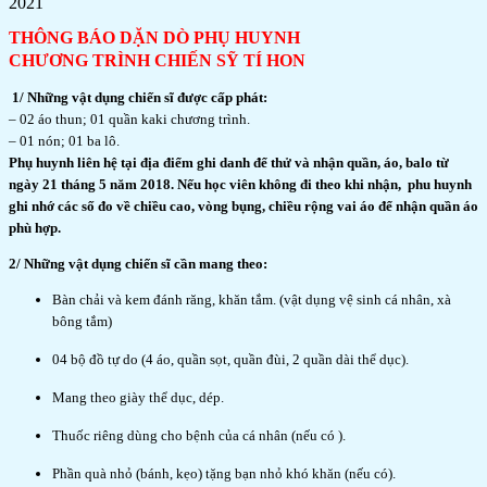
2021
THÔNG BÁO DẶN DÒ PHỤ HUYNH
CHƯƠNG TRÌNH CHIẾN SỸ TÍ HON
1/ Những vật dụng chiến sĩ được cấp phát:
– 02 áo thun; 01 quần kaki chương trình.
– 01 nón; 01 ba lô.
Phụ huynh liên hệ tại địa điểm ghi danh để thử và nhận quần, áo, balo từ
ngày 21 tháng 5 năm 2018. Nếu học viên không đi theo khi nhận, phu huynh
ghi nhớ các số đo về chiều cao, vòng bụng, chiều rộng vai áo để nhận quần áo
phù hợp.
2/ Những vật dụng chiến sĩ cần mang theo:
Bàn chải và kem đánh răng, khăn tắm. (vật dụng vệ sinh cá nhân, xà
bông tắm)
04 bộ đồ tự do (4 áo, quần sọt, quần đùi, 2 quần dài thể dục).
Mang theo giày thể dục, dép.
Thuốc riêng dùng cho bệnh của cá nhân (nếu có ).
Phần quà nhỏ (bánh, kẹo) tặng bạn nhỏ khó khăn (nếu có).