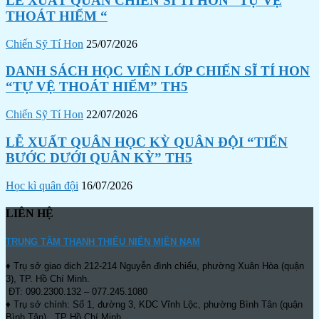
LỄ XUẤT QUÂN CHIẾN SĨ TÍ HON “TỰ VỆ
THOÁT HIỂM “
Chiến Sỹ Tí Hon
25/07/2026
DANH SÁCH HỌC VIÊN LỚP CHIẾN SĨ TÍ HON
“TỰ VỆ THOÁT HIỂM” TH5
Chiến Sỹ Tí Hon
22/07/2026
LỄ XUẤT QUÂN HỌC KỲ QUÂN ĐỘI “TIẾN
BƯỚC DƯỚI QUÂN KỲ” TH5
Học kì quân đội
16/07/2026
LIÊN HỆ
TRUNG TÂM THANH THIẾU NIÊN MIỀN NAM
♦ Trụ sở giao dịch 212-214 Nguyễn đình chiểu, phường Xuân Hòa (quận
3), TP. Hồ Chí Minh.
ĐT: 090.2300.132 – 077.245.1080
♦ Trụ sở chính: Số 1, đường 3, KDC Vĩnh Lộc, phường Bình Tân (quận
Bình Tân) , TP Hồ Chí Minh.