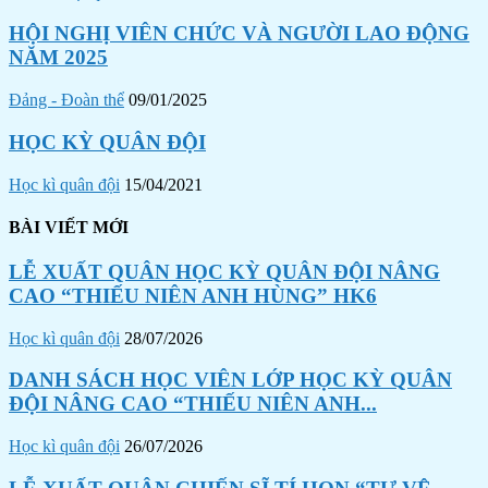
HỘI NGHỊ VIÊN CHỨC VÀ NGƯỜI LAO ĐỘNG
NĂM 2025
Đảng - Đoàn thể
09/01/2025
HỌC KỲ QUÂN ĐỘI
Học kì quân đội
15/04/2021
BÀI VIẾT MỚI
LỄ XUẤT QUÂN HỌC KỲ QUÂN ĐỘI NÂNG
CAO “THIẾU NIÊN ANH HÙNG” HK6
Học kì quân đội
28/07/2026
DANH SÁCH HỌC VIÊN LỚP HỌC KỲ QUÂN
ĐỘI NÂNG CAO “THIẾU NIÊN ANH...
Học kì quân đội
26/07/2026