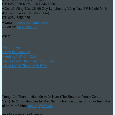
ĐT: 028.2228.4569 – 077.346.1080
♦ Cơ sở Vũng Tàu: 16 Hồ Quý Ly, phường Vũng Tàu, TP Hồ chí Minh
(khu vực bãi sau TP Vũng Tàu).
ĐT: 0254.6255.255.
♦ Email:
tuvansyc@gmail.com
♦ Hotline:
0902 300 132
SYC
> Giới thiệu
> Học kỳ Quân đội
>
Anh ngữ SYC – CLB
>
Nhà khách Thanh niên Vũng Tàu
>
Nhà khách Thanh Niên HCM
Trung tâm Thanh thiếu niên miền Nam (The Southern Youth Center –
SYC) là đơn vị đầu tiên tại Việt Nam nghiên cứu, xây dựng và triển khai
tổ chức mô hình
Học kỳ Quân đội
.