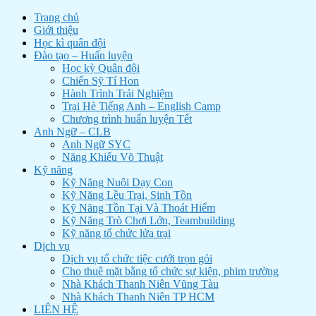
Trang chủ
Giới thiệu
Học kì quân đội
Đào tạo – Huấn luyện
Học kỳ Quân đội
Chiến Sỹ Tí Hon
Hành Trình Trải Nghiệm
Trại Hè Tiếng Anh – English Camp
Chương trình huấn luyện Tết
Anh Ngữ – CLB
Anh Ngữ SYC
Năng Khiếu Võ Thuật
Kỹ năng
Kỹ Năng Nuôi Dạy Con
Kỹ Năng Lều Trại, Sinh Tồn
Kỹ Năng Tồn Tại Và Thoát Hiểm
Kỹ Năng Trò Chơi Lớn, Teambuilding
Kỹ năng tổ chức lửa trại
Dịch vụ
Dịch vụ tổ chức tiệc cưới trọn gói
Cho thuê mặt bằng tổ chức sự kiện, phim trường
Nhà Khách Thanh Niên Vũng Tàu
Nhà Khách Thanh Niên TP HCM
LIÊN HỆ