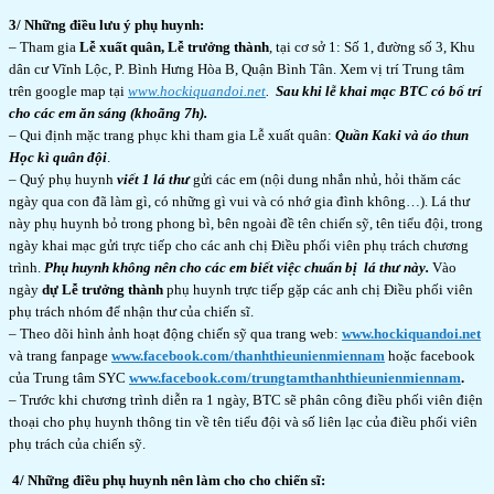
3/ Những điều lưu ý phụ huynh:
– Tham gia
Lễ xuất quân, Lễ trưởng thành
, tại cơ sở 1: Số 1, đường số 3, Khu
dân cư Vĩnh Lộc, P. Bình Hưng Hòa B, Quận Bình Tân. Xem vị trí Trung tâm
trên google map tại
www.hockiquandoi.net
.
Sau khi lễ khai mạc BTC có bố trí
cho các em ăn sáng (khoãng 7h).
– Qui định mặc trang phục khi tham gia Lễ xuất quân:
Quần Kaki và áo thun
Học kì quân đội
.
– Quý phụ huynh
viết 1 lá thư
gửi các em (nội dung nhắn nhủ, hỏi thăm các
ngày qua con đã làm gì, có những gì vui và có nhớ gia đình không…). Lá thư
này phụ huynh bỏ trong phong bì, bên ngoài đề tên chiến sỹ, tên tiểu đội, trong
ngày khai mạc gửi trực tiếp cho các anh chị Điều phối viên phụ trách chương
trình.
Phụ huynh không nên cho các em biết việc chuẩn bị lá thư này.
Vào
ngày
dự Lễ trưởng thành
phụ huynh trực tiếp gặp các anh chị Điều phối viên
phụ trách nhóm để nhận thư của chiến sĩ.
– Theo dõi hình ảnh hoạt động chiến sỹ qua trang web:
www.hockiquandoi.net
và trang fanpage
www.facebook.com/thanhthieunienmiennam
hoặc facebook
của Trung tâm SYC
www.facebook.com/trungtamthanhthieunienmiennam
.
– Trước khi chương trình diễn ra 1 ngày, BTC sẽ phân công điều phối viên điện
thoại cho phụ huynh thông tin về tên tiểu đội và số liên lạc của điều phối viên
phụ trách của chiến sỹ.
4/ Những điều phụ huynh nên làm cho cho chiến sĩ: