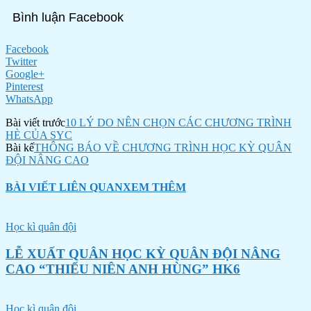
Bình luận Facebook
Facebook
Twitter
Google+
Pinterest
WhatsApp
Bài viết trước
10 LÝ DO NÊN CHỌN CÁC CHƯƠNG TRÌNH
HÈ CỦA SYC
Bài kế
THÔNG BÁO VỀ CHƯƠNG TRÌNH HỌC KỲ QUÂN
ĐỘI NÂNG CAO
BÀI VIẾT LIÊN QUAN
XEM THÊM
Học kì quân đội
LỄ XUẤT QUÂN HỌC KỲ QUÂN ĐỘI NÂNG
CAO “THIẾU NIÊN ANH HÙNG” HK6
Học kì quân đội