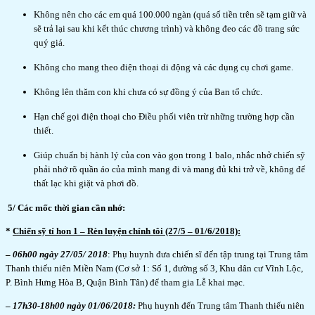
Không nên cho các em quá 100.000 ngàn (quá số tiền trên sẽ tạm giữ và
sẽ trả lại sau khi kết thúc chương trình) và không đeo các đồ trang sức
quý giá.
Không cho mang theo điện thoại di động và các dụng cụ chơi game.
Không lên thăm con khi chưa có sự đồng ý của Ban tổ chức.
Hạn chế gọi điện thoại cho Điều phối viên trừ những trường hợp cần
thiết.
Giúp chuẩn bị hành lý của con vào gọn trong 1 balo, nhắc nhở chiến sỹ
phải nhớ rõ quần áo của mình mang đi và mang đủ khi trở về, không để
thất lạc khi giặt và phơi đồ.
5/ Các mốc thời gian cần nhớ:
*
Chiến sỹ tí hon 1 – Rèn luyện chính tôi (27/5 – 01/6/2018):
–
06h00 ngày 27/05/ 2018
: Phụ huynh đưa chiến sĩ đến tập trung tại Trung tâm
Thanh thiếu niên Miền Nam (Cơ sở 1: Số 1, đường số 3, Khu dân cư Vĩnh Lộc,
P. Bình Hưng Hòa B, Quận Bình Tân) để tham gia Lễ khai mạc.
–
17h30-18h00 ngày 01/06/2018:
Phụ huynh đến Trung tâm Thanh thiếu niên