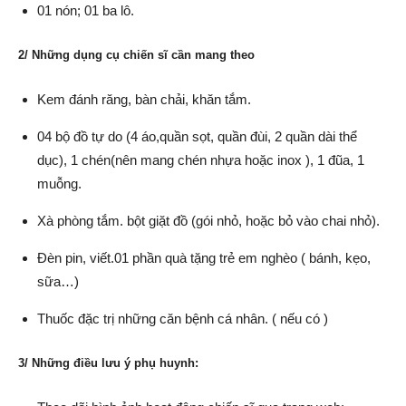
01 nón; 01 ba lô.
2/ Những dụng cụ chiến sĩ cần mang theo
Kem đánh răng, bàn chải, khăn tắm.
04 bộ đồ tự do (4 áo,quần sọt, quần đùi, 2 quần dài thể
dục), 1 chén(nên mang chén nhựa hoặc inox ), 1 đũa, 1
muỗng.
Xà phòng tắm. bột giặt đồ (gói nhỏ, hoặc bỏ vào chai nhỏ).
Đèn pin, viết.01 phần quà tặng trẻ em nghèo ( bánh, kẹo,
sữa…)
Thuốc đặc trị những căn bệnh cá nhân. ( nếu có )
3/ Những điều lưu ý phụ huynh: