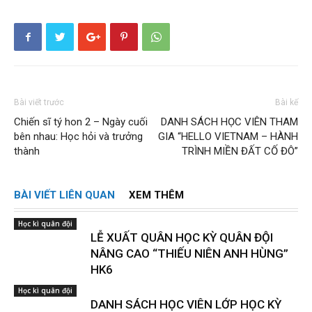
Bài viết trước
Bài kế
Chiến sĩ tý hon 2 – Ngày cuối
DANH SÁCH HỌC VIÊN THAM
bên nhau: Học hỏi và trưởng
GIA “HELLO VIETNAM – HÀNH
thành
TRÌNH MIỀN ĐẤT CỐ ĐÔ”
BÀI VIẾT LIÊN QUAN
XEM THÊM
Học kì quân đội
LỄ XUẤT QUÂN HỌC KỲ QUÂN ĐỘI
NÂNG CAO “THIẾU NIÊN ANH HÙNG”
HK6
Học kì quân đội
DANH SÁCH HỌC VIÊN LỚP HỌC KỲ