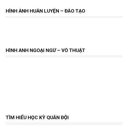
HÌNH ẢNH HUẤN LUYỆN – ĐÀO TẠO
HÌNH ẢNH NGOẠI NGỮ – VÕ THUẬT
TÌM HIỂU HỌC KỲ QUÂN ĐỘI