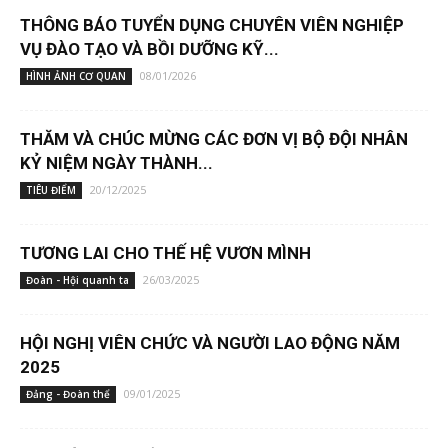
THÔNG BÁO TUYỂN DỤNG CHUYÊN VIÊN NGHIỆP
VỤ ĐÀO TẠO VÀ BỒI DƯỠNG KỸ...
08/01/2026
HÌNH ẢNH CƠ QUAN
THĂM VÀ CHÚC MỪNG CÁC ĐƠN VỊ BỘ ĐỘI NHÂN
KỶ NIỆM NGÀY THÀNH...
20/12/2025
TIÊU ĐIỂM
TƯƠNG LAI CHO THẾ HỆ VƯƠN MÌNH
26/03/2025
Đoàn - Hội quanh ta
HỘI NGHỊ VIÊN CHỨC VÀ NGƯỜI LAO ĐỘNG NĂM
2025
09/01/2025
Đảng - Đoàn thể