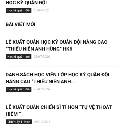
HỌC KỲ QUÂN ĐỘI
15/04/2021
Học kì quân đội
BÀI VIẾT MỚI
LỄ XUẤT QUÂN HỌC KỲ QUÂN ĐỘI NÂNG CAO
“THIẾU NIÊN ANH HÙNG” HK6
28/07/2026
Học kì quân đội
DANH SÁCH HỌC VIÊN LỚP HỌC KỲ QUÂN ĐỘI
NÂNG CAO “THIẾU NIÊN ANH...
26/07/2026
Học kì quân đội
LỄ XUẤT QUÂN CHIẾN SĨ TÍ HON “TỰ VỆ THOÁT
HIỂM “
25/07/2026
Chiến Sỹ Tí Hon