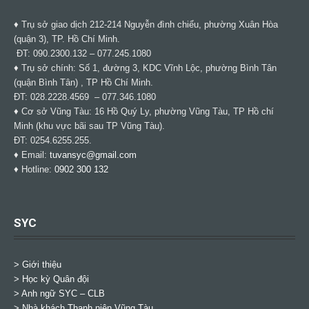
♦ Trụ sở giao dịch 212-214 Nguyễn đình chiểu, phường Xuân Hòa
(quận 3), TP. Hồ Chí Minh.
ĐT: 090.2300.132 – 077.245.1080
♦ Trụ sở chính: Số 1, đường 3, KDC Vĩnh Lộc, phường Bình Tân
(quận Bình Tân) , TP Hồ Chí Minh.
ĐT: 028.2228.4569 – 077.346.1080
♦ Cơ sở Vũng Tàu: 16 Hồ Quý Ly, phường Vũng Tàu, TP Hồ chí
Minh (khu vực bãi sau TP Vũng Tàu).
ĐT: 0254.6255.255.
♦ Email:
tuvansyc@gmail.com
♦ Hotline:
0902 300 132
SYC
> Giới thiệu
> Học kỳ Quân đội
>
Anh ngữ SYC – CLB
>
Nhà khách Thanh niên Vũng Tàu