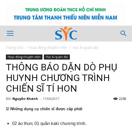
Trang Chủ
Hoạt động chuyên môn
Học kì quân đội
Hoạt động chuyên môn
Học kì quân đội
THÔNG BÁO DẶN DÒ PHỤ
HUYNH CHƯƠNG TRÌNH
CHIẾN SĨ TÍ HON
Bởi
Nguyễn Khánh
-
11/06/2017
2238
1/ Những dụng cụ chiến sĩ được cấp phát
02 áo thun; 01 quần kaki chương trình.