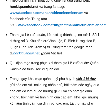
Theo dõi hình ảnh hoạt động chiến sĩ qua trang web:
hockiquandoi.net
và trang fanpage
www/facebook.com/thanhthieunienmiennam
và
facebook của Trung tâm
SYC
www.facebook.com/trungtamthanhthieunienmienna
Tham gia Lễ xuất quân, Lễ trưởng thành, tại cơ sở 1: Số 1,
đường số 3, Khu dân cư Vĩnh Lộc, P. Bình Hưng Hòa B,
Quận Bình Tân. Xem vị trí Trung tâm trên google map
tại
hockiquandoi.net
. (phần liên hệ)
Qui định mặc trang phục khi tham gia Lễ xuất quân: Quần
Kaki và áo thun Học kì quân đội.
Trong ngày khai mạc quân, quý phụ huynh
viết 1 lá thư
gửi các em với nội dung nhắn nhủ, hỏi thăm các ngày qua
các em đã làm gì, có những gì vui và có nhớ gia đình
không, hỏi thăm về tình hình của các em, khơi gợi những
kỷ niệm tình cảm gia đình với các em. Lá thư này phụ