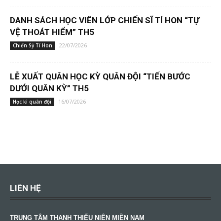
DANH SÁCH HỌC VIÊN LỚP CHIẾN SĨ TÍ HON “TỰ
VỆ THOÁT HIỂM” TH5
22/07/2026
Chiến Sỹ Tí Hon
LỄ XUẤT QUÂN HỌC KỲ QUÂN ĐỘI “TIẾN BƯỚC
DƯỚI QUÂN KỲ” TH5
16/07/2026
Học kì quân đội
LIÊN HỆ
TRUNG TÂM THANH THIẾU NIÊN MIỀN NAM