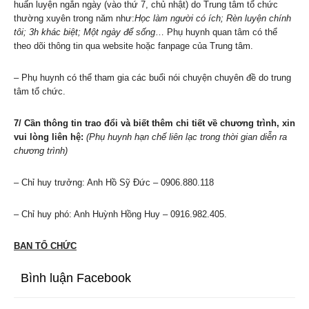
huấn luyện ngắn ngày (vào thứ 7, chủ nhật) do Trung tâm tổ chức
thường xuyên trong năm như:
Học làm người có ích; Rèn luyện chính
tôi; 3h khác biệt; Một ngày để sống
… Phụ huynh quan tâm có thể
theo dõi thông tin qua website hoặc fanpage của Trung tâm.
– Phụ huynh có thể tham gia các buổi nói chuyện chuyên đề do trung
tâm tổ chức.
7/ Cần thông tin trao đổi và biết thêm chi tiết về chương trình, xin
vui lòng liên hệ:
(Phụ huynh hạn chế liên lạc trong thời gian diễn ra
chương trình)
– Chỉ huy trưởng: Anh Hồ Sỹ Đức – 0906.880.118
– Chỉ huy phó: Anh Huỳnh Hồng Huy – 0916.982.405.
BAN TỔ CHỨC
Bình luận Facebook