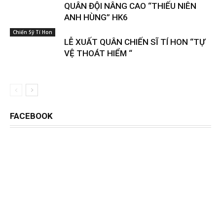
QUÂN ĐỘI NÂNG CAO “THIẾU NIÊN
ANH HÙNG” HK6
Chiến Sỹ Tí Hon
LỄ XUẤT QUÂN CHIẾN SĨ TÍ HON “TỰ
VỆ THOÁT HIỂM “
FACEBOOK