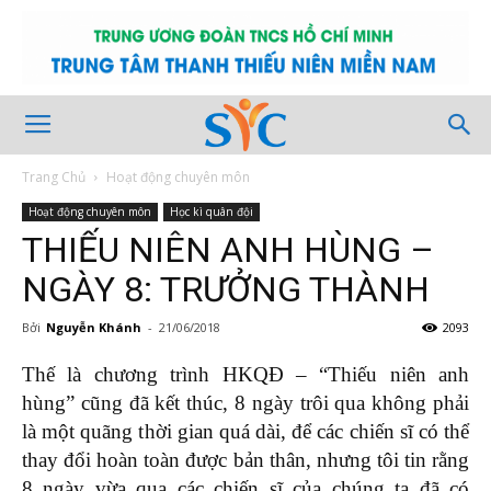
Trang Chủ
Hoạt động chuyên môn
Hoạt động chuyên môn
Học kì quân đội
THIẾU NIÊN ANH HÙNG –
NGÀY 8: TRƯỞNG THÀNH
Bởi
Nguyễn Khánh
-
21/06/2018
2093
Thế là chương trình HKQĐ – “Thiếu niên anh
hùng” cũng đã kết thúc, 8 ngày trôi qua không phải
là một quãng thời gian quá dài, để các chiến sĩ có thể
thay đổi hoàn toàn được bản thân, nhưng tôi tin rằng
8 ngày vừa qua các chiến sĩ của chúng ta đã có