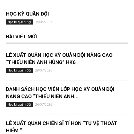
HỌC KỲ QUÂN ĐỘI
15/04/2021
Học kì quân đội
BÀI VIẾT MỚI
LỄ XUẤT QUÂN HỌC KỲ QUÂN ĐỘI NÂNG CAO
“THIẾU NIÊN ANH HÙNG” HK6
28/07/2026
Học kì quân đội
DANH SÁCH HỌC VIÊN LỚP HỌC KỲ QUÂN ĐỘI
NÂNG CAO “THIẾU NIÊN ANH...
26/07/2026
Học kì quân đội
LỄ XUẤT QUÂN CHIẾN SĨ TÍ HON “TỰ VỆ THOÁT
HIỂM “