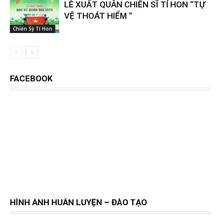
LỄ XUẤT QUÂN CHIẾN SĨ TÍ HON “TỰ
VỆ THOÁT HIỂM “
Chiến Sỹ Tí Hon
FACEBOOK
HÌNH ẢNH HUẤN LUYỆN – ĐÀO TẠO