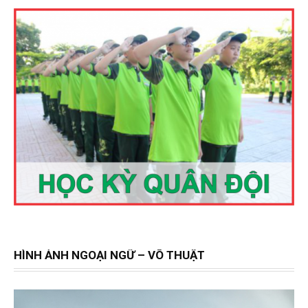
HÌNH ẢNH NGOẠI NGỮ – VÕ THUẬT