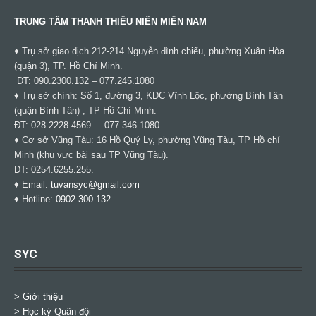
TRUNG TÂM THANH THIẾU NIÊN MIỀN NAM
♦ Trụ sở giao dịch 212-214 Nguyễn đình chiểu, phường Xuân Hòa
(quận 3), TP. Hồ Chí Minh.
ĐT: 090.2300.132 – 077.245.1080
♦ Trụ sở chính: Số 1, đường 3, KDC Vĩnh Lộc, phường Bình Tân
(quận Bình Tân) , TP Hồ Chí Minh.
ĐT: 028.2228.4569 – 077.346.1080
♦ Cơ sở Vũng Tàu: 16 Hồ Quý Ly, phường Vũng Tàu, TP Hồ chí
Minh (khu vực bãi sau TP Vũng Tàu).
ĐT: 0254.6255.255.
♦ Email:
tuvansyc@gmail.com
♦ Hotline:
0902 300 132
SYC
> Giới thiệu
> Học kỳ Quân đội