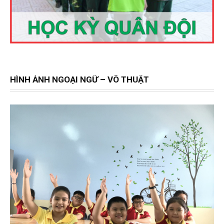
HÌNH ẢNH NGOẠI NGỮ – VÕ THUẬT