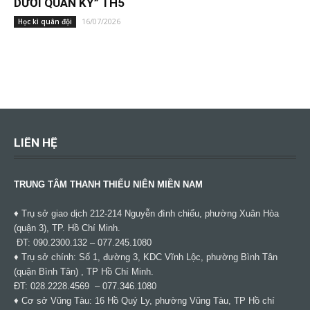
DƯỚI QUÂN KỲ” TH5
16/07/2026
Học kì quân đội
LIÊN HỆ
TRUNG TÂM THANH THIẾU NIÊN MIỀN NAM
♦ Trụ sở giao dịch 212-214 Nguyễn đình chiểu, phường Xuân Hòa
(quận 3), TP. Hồ Chí Minh.
ĐT: 090.2300.132 – 077.245.1080
♦ Trụ sở chính: Số 1, đường 3, KDC Vĩnh Lộc, phường Bình Tân
(quận Bình Tân) , TP Hồ Chí Minh.
ĐT: 028.2228.4569 – 077.346.1080
♦ Cơ sở Vũng Tàu: 16 Hồ Quý Ly, phường Vũng Tàu, TP Hồ chí