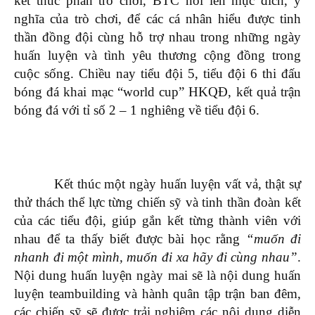
kết thúc phần trò chơi, BTC nói lên mục đích, ý
nghĩa của trò chơi, để các cá nhân hiểu được tinh
thần đồng đội cùng hỗ trợ nhau trong những ngày
huấn luyện và tình yêu thương cộng đồng trong
cuộc sống. Chiều nay tiểu đội 5, tiểu đội 6 thi đấu
bóng đá khai mạc “world cup” HKQĐ, kết quả trận
bóng đá với tỉ số 2 – 1 nghiêng về tiểu đội 6.
Kết thúc một ngày huấn luyện vất vả, thật sự
thử thách thể lực từng chiến sỹ và tinh thần đoàn kết
của các tiểu đội, giúp gắn kết từng thành viên với
nhau để ta thấy biết được bài học rằng
“muốn đi
nhanh đi một mình, muốn đi xa hãy đi cùng nhau”
.
Nội dung huấn luyện ngày mai sẽ là nội dung huấn
luyện teambuilding và hành quân tập trận ban đêm,
các chiến sỹ sẽ được trải nghiệm các nội dung diễn