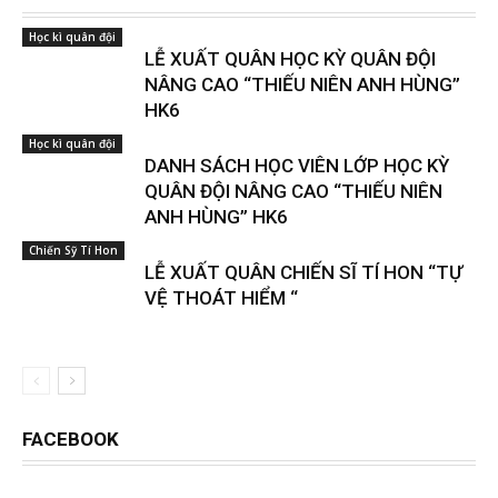
Học kì quân đội
LỄ XUẤT QUÂN HỌC KỲ QUÂN ĐỘI
NÂNG CAO “THIẾU NIÊN ANH HÙNG”
HK6
Học kì quân đội
DANH SÁCH HỌC VIÊN LỚP HỌC KỲ
QUÂN ĐỘI NÂNG CAO “THIẾU NIÊN
ANH HÙNG” HK6
Chiến Sỹ Tí Hon
LỄ XUẤT QUÂN CHIẾN SĨ TÍ HON “TỰ
VỆ THOÁT HIỂM “
FACEBOOK