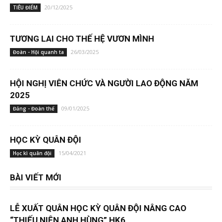
20/12/2025
TIÊU ĐIỂM
TƯƠNG LAI CHO THẾ HỆ VƯƠN MÌNH
26/03/2025
Đoàn - Hội quanh ta
HỘI NGHỊ VIÊN CHỨC VÀ NGƯỜI LAO ĐỘNG NĂM
2025
09/01/2025
Đảng - Đoàn thể
HỌC KỲ QUÂN ĐỘI
15/04/2021
Học kì quân đội
BÀI VIẾT MỚI
LỄ XUẤT QUÂN HỌC KỲ QUÂN ĐỘI NÂNG CAO
“THIẾU NIÊN ANH HÙNG” HK6