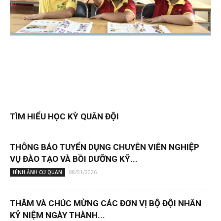
TÌM HIỂU HỌC KỲ QUÂN ĐỘI
THÔNG BÁO TUYỂN DỤNG CHUYÊN VIÊN NGHIỆP
VỤ ĐÀO TẠO VÀ BỒI DƯỠNG KỸ...
08/01/2026
HÌNH ẢNH CƠ QUAN
THĂM VÀ CHÚC MỪNG CÁC ĐƠN VỊ BỘ ĐỘI NHÂN
KỶ NIỆM NGÀY THÀNH...