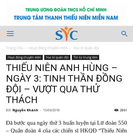
Trang Chủ
Hoạt động chuyên môn
Học kì quân đội
Hoạt động chuyên môn
Học kì quân đội
Tin từ trung tâm
THIẾU NIÊN ANH HÙNG –
NGÀY 3: TINH THẦN ĐỒNG
ĐỘI – VƯỢT QUA THỬ
THÁCH
Bởi
Nguyễn Khánh
-
15/06/2018
2861
Đã bước qua ngày thứ 3 huấn luyện tại Lữ đoàn 550
– Quân đoàn 4 của các chiến sĩ HKQĐ “Thiếu Niên