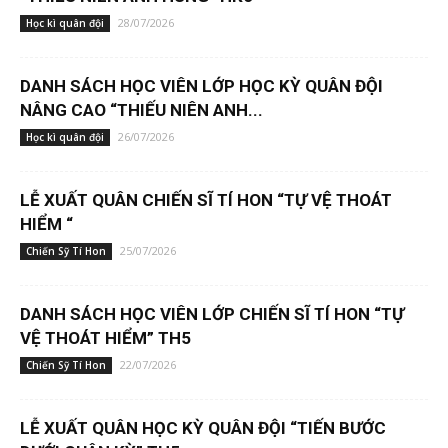
28/07/2026
Học kì quân đội
DANH SÁCH HỌC VIÊN LỚP HỌC KỲ QUÂN ĐỘI
NÂNG CAO “THIẾU NIÊN ANH...
26/07/2026
Học kì quân đội
LỄ XUẤT QUÂN CHIẾN SĨ TÍ HON “TỰ VỆ THOÁT
HIỂM “
25/07/2026
Chiến Sỹ Tí Hon
DANH SÁCH HỌC VIÊN LỚP CHIẾN SĨ TÍ HON “TỰ
VỆ THOÁT HIỂM” TH5
22/07/2026
Chiến Sỹ Tí Hon
LỄ XUẤT QUÂN HỌC KỲ QUÂN ĐỘI “TIẾN BƯỚC