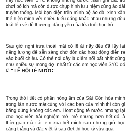
này học viên SYC không những được tham gia các trò
chơi bổ ích mà còn được chụp hình lưu niệm cùng áo dài
truyền thống. Mỗi bạn diện trên mình bộ áo dài xinh xắn
thể hiện mình với nhiều kiểu dáng khác nhau nhưng đều
toát lên vẻ dễ thương, đáng yêu của lứa tuổi học trò.
Sau giờ nghỉ trưa thoải mái có lẽ ái nấy đều đã lấy lại
năng lượng để sẵn sàng chờ đón các hoạt động diễn ra
vào buổi chiều. Có thể nói đây là điểm nổi bất nhất cũng
như nhiều sự mong đợi nhất từ các em học viên SYC đó
là
“ LỄ HỘI TÉ NƯỚC”.
Trong thời tiết có phần nóng ẩm của Sài Gòn hòa mình
trong làn nước mát cùng với các bạn của mình thì còn gì
bằng đúng không các em. Hoạt động té nước nmang lại
cho học viên trải nghiệm mới mẻ nhưng hơn hết đó là
thời gian mà các em xõa hết mình sau những giờ học
căng thẳng và đặc việt là sau đợt thi học kỳ vừa qua.