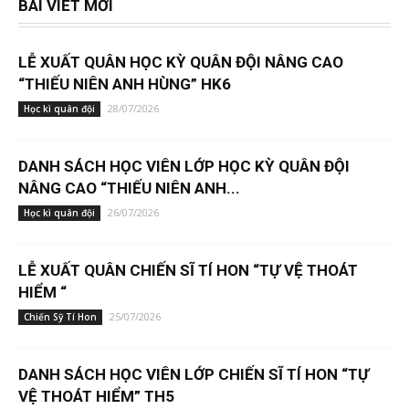
BÀI VIẾT MỚI
LỄ XUẤT QUÂN HỌC KỲ QUÂN ĐỘI NÂNG CAO
“THIẾU NIÊN ANH HÙNG” HK6
28/07/2026
Học kì quân đội
DANH SÁCH HỌC VIÊN LỚP HỌC KỲ QUÂN ĐỘI
NÂNG CAO “THIẾU NIÊN ANH...
26/07/2026
Học kì quân đội
LỄ XUẤT QUÂN CHIẾN SĨ TÍ HON “TỰ VỆ THOÁT
HIỂM “
25/07/2026
Chiến Sỹ Tí Hon
DANH SÁCH HỌC VIÊN LỚP CHIẾN SĨ TÍ HON “TỰ
VỆ THOÁT HIỂM” TH5