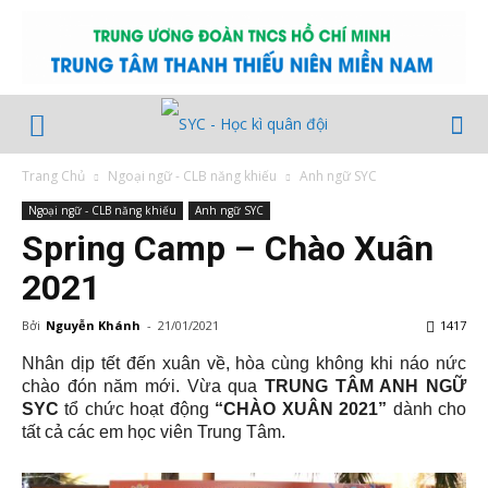
Trang Chủ
Ngoại ngữ - CLB năng khiếu
Anh ngữ SYC
Ngoại ngữ - CLB năng khiếu
Anh ngữ SYC
Spring Camp – Chào Xuân
2021
Bởi
Nguyễn Khánh
-
21/01/2021
1417
Nhân dịp tết đến xuân về, hòa cùng không khi náo nức
chào đón năm mới. Vừa qua
TRUNG TÂM ANH NGỮ
SYC
tổ chức hoạt động
“CHÀO XUÂN 2021”
dành cho
tất cả các em học viên Trung Tâm.