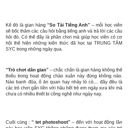
Kế đó là gian hàng
“So Tài Tiếng Anh”
– mỗi học viên
sẽ bốc thăm các câu hỏi bằng tiếng anh và trả lời các câu
hỏi đó. Có thể đây là phần chơi mà giúp học viên có cơ
hội thể hiện những kiến thức đã học tại TRUNG TÂM
SYC trong những ngày qua.
“Trò chơi dân gian”
– chắc chắn là gian hàng không thể
thiếu trong hoạt động chào xuân này đúng không nào.
Nào banh đũa, ô ăn quan hay nhảy lò cò… đây đều là
các trò chơi gắn liền với hầu hết trẻ em ngày xưa khi mà
chưa có nhiều thiết bị công nghệ như ngày nay.
Cuối cùng :
“ tet photoshoot”
– đến với hoạt động lần