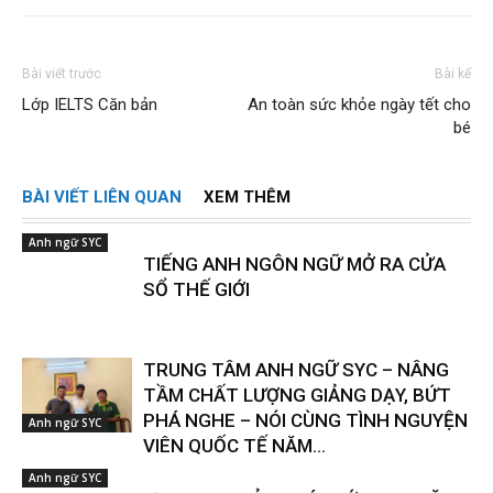
Bài viết trước
Bài kế
Lớp IELTS Căn bản
An toàn sức khỏe ngày tết cho
bé
BÀI VIẾT LIÊN QUAN
XEM THÊM
Anh ngữ SYC
TIẾNG ANH NGÔN NGỮ MỞ RA CỬA
SỔ THẾ GIỚI
TRUNG TÂM ANH NGỮ SYC – NÂNG
TẦM CHẤT LƯỢNG GIẢNG DẠY, BỨT
PHÁ NGHE – NÓI CÙNG TÌNH NGUYỆN
Anh ngữ SYC
VIÊN QUỐC TẾ NĂM...
Anh ngữ SYC