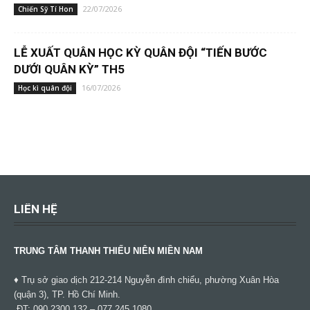
22/07/2026
Chiến Sỹ Tí Hon
LỄ XUẤT QUÂN HỌC KỲ QUÂN ĐỘI “TIẾN BƯỚC
DƯỚI QUÂN KỲ” TH5
16/07/2026
Học kì quân đội
LIÊN HỆ
TRUNG TÂM THANH THIẾU NIÊN MIỀN NAM
♦ Trụ sở giao dịch 212-214 Nguyễn đình chiểu, phường Xuân Hòa
(quận 3), TP. Hồ Chí Minh.
ĐT: 090.2300.132 – 077.245.1080