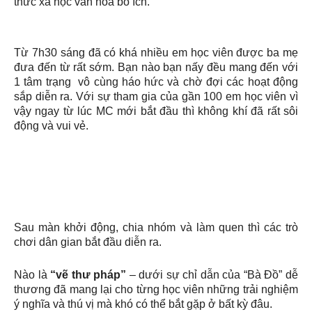
thức xã hộc văn hóa bổ ích.
Từ 7h30 sáng đã có khá nhiều em học viên được ba mẹ
đưa đến từ rất sớm. Bạn nào bạn nấy đều mang đến với
1 tâm trạng vô cùng háo hức và chờ đợi các hoạt động
sắp diễn ra. Với sự tham gia của gần 100 em học viên vì
vậy ngay từ lúc MC mới bắt đầu thì không khí đã rất sôi
động và vui vẻ.
Sau màn khởi động, chia nhóm và làm quen thì các trò
chơi dân gian bắt đầu diễn ra.
Nào là
“vẽ thư pháp”
– dưới sự chỉ dẫn của “Bà Đồ” dễ
thương đã mang lại cho từng học viên những trải nghiệm
ý nghĩa và thú vị mà khó có thể bắt gặp ở bất kỳ đâu.