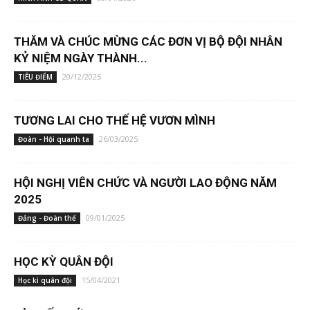
THĂM VÀ CHÚC MỪNG CÁC ĐƠN VỊ BỘ ĐỘI NHÂN
KỶ NIỆM NGÀY THÀNH...
20/12/2025
TIÊU ĐIỂM
TƯƠNG LAI CHO THẾ HỆ VƯƠN MÌNH
26/03/2025
Đoàn - Hội quanh ta
HỘI NGHỊ VIÊN CHỨC VÀ NGƯỜI LAO ĐỘNG NĂM
2025
09/01/2025
Đảng - Đoàn thể
HỌC KỲ QUÂN ĐỘI
15/04/2021
Học kì quân đội