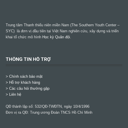
Trung tâm Thanh thiếu niên miền Nam (The Southern Youth Center –
SYC) là đơn vị đầu tiên tại Việt Nam nghiên cứu, xây dựng và triển
khai tổ chức mô hình
Học kỳ Quân đội
.
THÔNG TIN HỖ TRỢ
>
Chính sách bảo mật
> Hỗ trợ khách hàng
> Các câu hỏi thường gặp
> Liên hệ
QĐ thành lập số: 532/QĐ-TWĐTN, ngày 10/4/1996
Đơn vị ra QĐ: Trung ương Đoàn TNCS Hồ Chí Minh