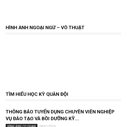
HÌNH ẢNH NGOẠI NGỮ – VÕ THUẬT
TÌM HIỂU HỌC KỲ QUÂN ĐỘI
THÔNG BÁO TUYỂN DỤNG CHUYÊN VIÊN NGHIỆP
VỤ ĐÀO TẠO VÀ BỒI DƯỠNG KỸ...
08/01/2026
HÌNH ẢNH CƠ QUAN