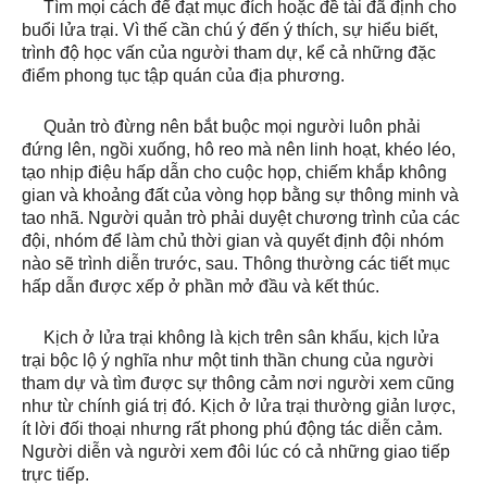
Tìm mọi cách để đạt mục đích hoặc đề tài đã định cho
buổi lửa trại. Vì thế cần chú ý đến ý thích, sự hiểu biết,
trình độ học vấn của người tham dự, kể cả những đặc
điểm phong tục tập quán của địa phương.
Quản trò đừng nên bắt buộc mọi người luôn phải
đứng lên, ngồi xuống, hô reo mà nên linh hoạt, khéo léo,
tạo nhịp điệu hấp dẫn cho cuộc họp, chiếm khắp không
gian và khoảng đất của vòng họp bằng sự thông minh và
tao nhã. Người quản trò phải duyệt chương trình của các
đội, nhóm để làm chủ thời gian và quyết định đội nhóm
nào sẽ trình diễn trước, sau. Thông thường các tiết mục
hấp dẫn được xếp ở phần mở đầu và kết thúc.
Kịch ở lửa trại không là kịch trên sân khấu, kịch lửa
trại bộc lộ ý nghĩa như một tinh thần chung của người
tham dự và tìm được sự thông cảm nơi người xem cũng
như từ chính giá trị đó. Kịch ở lửa trại thường giản lược,
ít lời đối thoại nhưng rất phong phú động tác diễn cảm.
Người diễn và người xem đôi lúc có cả những giao tiếp
trực tiếp.