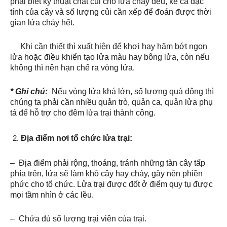
phải biết kỹ thuật chất củi cho lửa cháy đều, kể cả đặc
tính của cây và số lượng củi cần xếp để đoán được thời
gian lửa cháy hết.
Khi cần thiết thì xuất hiện để khơi hay hãm bớt ngọn
lửa hoặc điều khiển tạo lửa màu hay bông lửa, còn nếu
không thì nên hạn chế ra vòng lửa.
*
Ghi chú
:
Nếu vòng lửa khá lớn, số lượng quá đông thì
chúng ta phải cần nhiều quản trò, quản ca, quản lửa phụ
tá để hỗ trợ cho đêm lửa trại thành công.
Địa điểm nơi tổ chức lửa trại:
– Địa điểm phải rộng, thoáng, tránh những tàn cây tấp
phía trên, lửa sẽ làm khô cây hay cháy, gây nên phiền
phức cho tổ chức. Lửa trại được đốt ở điểm quy tụ được
mọi tầm nhìn ở các lều.
– Chứa đủ số lượng trại viên của trại.