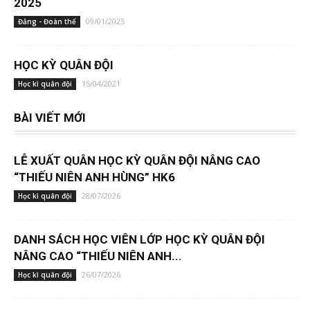
2025
09/01/2025
Đảng - Đoàn thể
HỌC KỲ QUÂN ĐỘI
15/04/2021
Học kì quân đội
BÀI VIẾT MỚI
LỄ XUẤT QUÂN HỌC KỲ QUÂN ĐỘI NÂNG CAO
“THIẾU NIÊN ANH HÙNG” HK6
28/07/2026
Học kì quân đội
DANH SÁCH HỌC VIÊN LỚP HỌC KỲ QUÂN ĐỘI
NÂNG CAO “THIẾU NIÊN ANH...
26/07/2026
Học kì quân đội