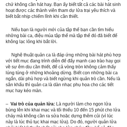
chứ không cần hát hay. Bạn ấy biết tất cả các bài hát sinh
hoạt được các thành viên tham dự lửa trại yêu thích và
biết bắt nhịp chiếm lĩnh khi cần thiết.
Nếu bạn là người mới của tập thể bạn cần tìm hiểu
những bài ca, điệu múa tập thể mà tập thể đó đã biết để
không lạc lỏng khi bắt lời.
Nghệ thuật quản ca là đáp ứng những bài hát phù hợp
với tiết mục đang trình diễn để đẩy mạnh cao trào hay gọi
về sự êm dịu cần thiết, để cả vòng tròn không cảm thấy
lúng túng ở những khoảng dừng. Biết cọn những bài ca
ngắn, dài phù hợp và biết ngừng khi quản trò cần. Nếu là
sân khấu thì quản ca là dàn nhạc phụ họa cho các tiết
mục hay kéo màn.
–
Vai trò của quản lửa:
Là người làm cho ngọn lửa
bùng lên khi khai mạc và tối thiểu 10 đến 15 phút cho lửa
cháy mà không cần ra sửa hoặc dựng thêm củi (vì lúc
này là lúc thủ tục khai mạc lửa). Do đó, người quản lửa