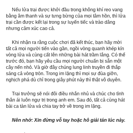
Nếu lửa trại được khởi đầu trong không khí reo vang
bằng âm thanh và sự tưng bừng của mọi tâm hồn, thì lửa
trại cần được kết lại trong sự luyến tiếc và trào dâng
nhưng cảm xúc cao cả.
Khi nhận ra rằng cuộc chơi đã kết thúc, bạn hãy mời
tất cả mọi người tiến vào gần, ngồi vòng quanh khép kín
vòng lửa và cùng cất lên những bài hát trầm lắng. Có thể
trước đó, bạn hãy yêu cầu mọi người chuẩn bị sẵn một
cây nến nhỏ. Và giờ đây chúng lung linh truyền đi thắp
sáng cả vòng tròn. Trong im lặng thì mọi sự đùa giỡn,
nghịch phá dù chỉ trong giây phút này thì thật vô duyên.
Trại trưởng sẽ nói đôi điều nhắn nhủ và chúc cho tình
thân ái luôn ngự trị trong anh em. Sau đó, tất cả cùng hát
bài ca tàn lửa và chia tay trở về trong im lặng.
Nên nhớ: Xin đừng vỗ tay hoặc hô giải tán lúc này.