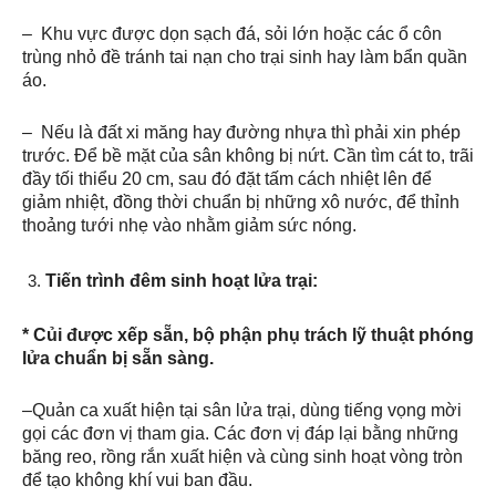
– Khu vực được dọn sạch đá, sỏi lớn hoặc các ổ côn
trùng nhỏ đề tránh tai nạn cho trại sinh hay làm bẩn quần
áo.
– Nếu là đất xi măng hay đường nhựa thì phải xin phép
trước. Để bề mặt của sân không bị nứt. Cần tìm cát to, trãi
đầy tối thiểu 20 cm, sau đó đặt tấm cách nhiệt lên để
giảm nhiệt, đồng thời chuẩn bị những xô nước, để thỉnh
thoảng tưới nhẹ vào nhằm giảm sức nóng.
Tiến trình đêm sinh hoạt lửa trại:
* Củi được xếp sẵn, bộ phận phụ trách lỹ thuật phóng
lửa chuẩn bị sẵn sàng.
–Quản ca xuất hiện tại sân lửa trại, dùng tiếng vọng mời
gọi các đơn vị tham gia. Các đơn vị đáp lại bằng những
băng reo, rồng rắn xuất hiện và cùng sinh hoạt vòng tròn
để tạo không khí vui ban đầu.