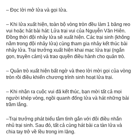
– Đọc lời mở lửa và gọi lửa.
– Khi lửa xuất hiện, toàn bộ vòng tròn đều làm 1 băng reo
vui hoặc hát bài hát: Lửa trại vui của Nguyễn Văn Hiên.
Đồng thời đội nhảy lửa sẽ xuất hiện. Các trại sinh (không
nằm trong đội nhảy lửa) cùng tham gia nhảy kết thúc bài
nhảy lửa. Trại trưởng xuất hiện khai mạc lửa trại (ngắn
gọn, truyền cảm) và trao quyền điều hành cho quản trò.
– Quản trò xuất hiện bất ngờ và theo lời mời gọi của vòng
tròn rồi điều khiển chương trình sinh hoạt lửa trại.
– Khi nhận ra cuộc vui đã kết thúc, bạn mời tất cả mọi
người khép vòng, ngồi quanh đống lửa và hát những bài
trầm lắng.
–Trại trưởng phát biểu tâm tình gắn với đôi điều nhắn
nhủ trại sinh. Sau đó, tất cả cùng hát bài ca tàn lửa và
chia tay trở về lều trong im lặng.