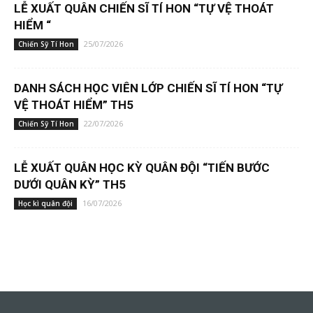
LỄ XUẤT QUÂN CHIẾN SĨ TÍ HON “TỰ VỆ THOÁT
HIỂM “
25/07/2026
Chiến Sỹ Tí Hon
DANH SÁCH HỌC VIÊN LỚP CHIẾN SĨ TÍ HON “TỰ
VỆ THOÁT HIỂM” TH5
22/07/2026
Chiến Sỹ Tí Hon
LỄ XUẤT QUÂN HỌC KỲ QUÂN ĐỘI “TIẾN BƯỚC
DƯỚI QUÂN KỲ” TH5
16/07/2026
Học kì quân đội