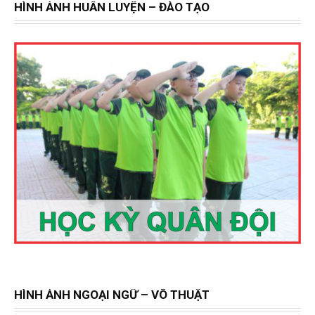
HÌNH ẢNH HUẤN LUYỆN – ĐÀO TẠO
HÌNH ẢNH NGOẠI NGỮ – VÕ THUẬT