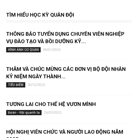
TÌM HIỂU HỌC KỲ QUÂN ĐỘI
THÔNG BÁO TUYỂN DỤNG CHUYÊN VIÊN NGHIỆP
VỤ ĐÀO TẠO VÀ BỒI DƯỠNG KỸ...
08/01/2026
HÌNH ẢNH CƠ QUAN
THĂM VÀ CHÚC MỪNG CÁC ĐƠN VỊ BỘ ĐỘI NHÂN
KỶ NIỆM NGÀY THÀNH...
20/12/2025
TIÊU ĐIỂM
TƯƠNG LAI CHO THẾ HỆ VƯƠN MÌNH
26/03/2025
Đoàn - Hội quanh ta
HỘI NGHỊ VIÊN CHỨC VÀ NGƯỜI LAO ĐỘNG NĂM