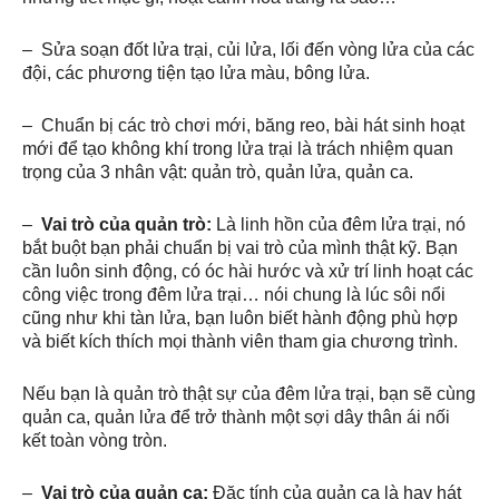
– Sửa soạn đốt lửa trại, củi lửa, lối đến vòng lửa của các
đội, các phương tiện tạo lửa màu, bông lửa.
– Chuẩn bị các trò chơi mới, băng reo, bài hát sinh hoạt
mới để tạo không khí trong lửa trại là trách nhiệm quan
trọng của 3 nhân vật: quản trò, quản lửa, quản ca.
–
Vai trò của quản trò:
Là linh hồn của đêm lửa trại, nó
bắt buột bạn phải chuẩn bị vai trò của mình thật kỹ. Bạn
cần luôn sinh động, có óc hài hước và xử trí linh hoạt các
công việc trong đêm lửa trại… nói chung là lúc sôi nổi
cũng như khi tàn lửa, bạn luôn biết hành động phù hợp
và biết kích thích mọi thành viên tham gia chương trình.
Nếu bạn là quản trò thật sự của đêm lửa trại, bạn sẽ cùng
quản ca, quản lửa để trở thành một sợi dây thân ái nối
kết toàn vòng tròn.
–
Vai trò của quản ca:
Đặc tính của quản ca là hay hát