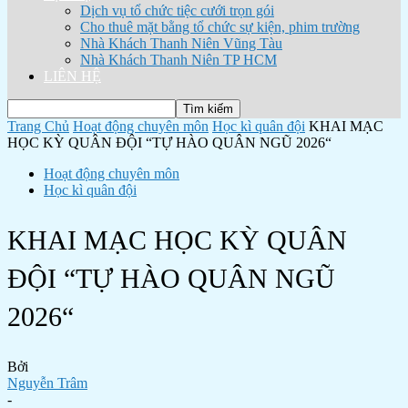
Dịch vụ tổ chức tiệc cưới trọn gói
Cho thuê mặt bằng tổ chức sự kiện, phim trường
Nhà Khách Thanh Niên Vũng Tàu
Nhà Khách Thanh Niên TP HCM
LIÊN HỆ
Trang Chủ
Hoạt động chuyên môn
Học kì quân đội
KHAI MẠC
HỌC KỲ QUÂN ĐỘI “TỰ HÀO QUÂN NGŨ 2026“
Hoạt động chuyên môn
Học kì quân đội
KHAI MẠC HỌC KỲ QUÂN
ĐỘI “TỰ HÀO QUÂN NGŨ
2026“
Bởi
Nguyễn Trâm
-