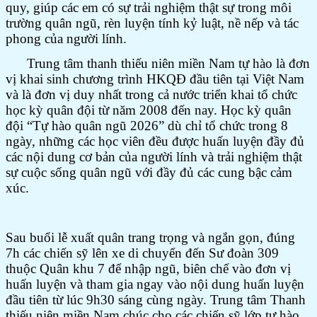
quy, giúp các em có sự trải nghiệm thật sự trong môi
trường quân ngũ, rèn luyện tính kỷ luật, nề nếp và tác
phong của người lính.
Trung tâm thanh thiếu niên miền Nam tự hào là đơn
vị khai sinh chương trình HKQĐ đầu tiên tại Việt Nam
và là đơn vị duy nhất trong cả nước triển khai tổ chức
học kỳ quân đội từ năm 2008 đến nay. Học kỳ quân
đội “Tự hào quân ngũ 2026” dù chỉ tổ chức trong 8
ngày, những các học viên đều được huấn luyện đầy đủ
các nội dung cơ bản của người lính và trải nghiệm thật
sự cuộc sống quân ngũ với đầy đủ các cung bậc cảm
xúc.
Sau buổi lễ xuất quân trang trọng và ngắn gọn, đúng
7h các chiến sỹ lên xe di chuyển đến Sư đoàn 309
thuộc Quân khu 7 để nhập ngũ, biên chế vào đơn vị
huấn luyện và tham gia ngay vào nội dung huấn luyện
đầu tiên từ lúc 9h30 sáng cùng ngày. Trung tâm Thanh
thiếu niên miền Nam chúc cho các chiến sỹ lớp tự hào