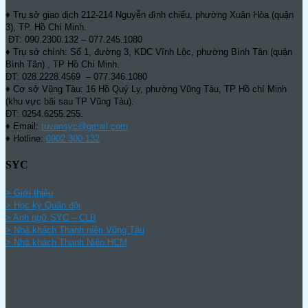
♦ Trụ sở giao dịch 212-214 Nguyễn đình chiểu, phường Xuân Hòa (quận
3), TP. Hồ Chí Minh.
ĐT: 090.2300.132 – 077.245.1080
♦ Trụ sở chính: Số 1, đường 3, KDC Vĩnh Lộc, phường Bình Tân (quận
Bình Tân) , TP Hồ Chí Minh.
ĐT: 028.2228.4569 – 077.346.1080
♦ Cơ sở Vũng Tàu: 16 Hồ Quý Ly, phường Vũng Tàu, TP Hồ chí Minh
(khu vực bãi sau TP Vũng Tàu).
ĐT: 0254.6255.255.
♦ Email:
tuvansyc@gmail.com
♦ Hotline:
0902 300 132
SYC
> Giới thiệu
> Học kỳ Quân đội
>
Anh ngữ SYC – CLB
>
Nhà khách Thanh niên Vũng Tàu
>
Nhà khách Thanh Niên HCM