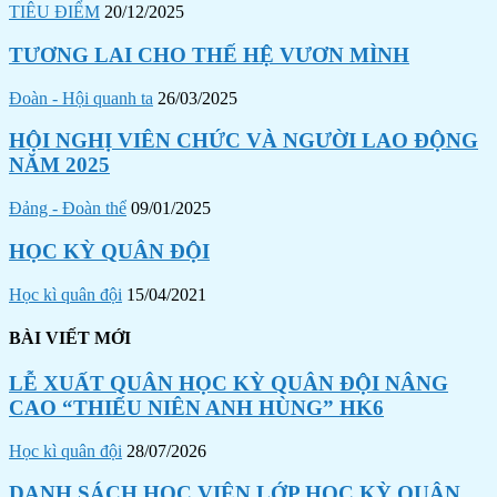
TIÊU ĐIỂM
20/12/2025
TƯƠNG LAI CHO THẾ HỆ VƯƠN MÌNH
Đoàn - Hội quanh ta
26/03/2025
HỘI NGHỊ VIÊN CHỨC VÀ NGƯỜI LAO ĐỘNG
NĂM 2025
Đảng - Đoàn thể
09/01/2025
HỌC KỲ QUÂN ĐỘI
Học kì quân đội
15/04/2021
BÀI VIẾT MỚI
LỄ XUẤT QUÂN HỌC KỲ QUÂN ĐỘI NÂNG
CAO “THIẾU NIÊN ANH HÙNG” HK6
Học kì quân đội
28/07/2026
DANH SÁCH HỌC VIÊN LỚP HỌC KỲ QUÂN