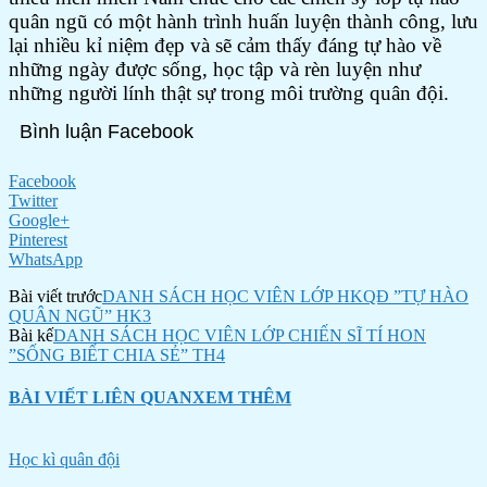
quân ngũ có một hành trình huấn luyện thành công, lưu
lại nhiều kỉ niệm đẹp và sẽ cảm thấy đáng tự hào về
những ngày được sống, học tập và rèn luyện như
những người lính thật sự trong môi trường quân đội.
Bình luận Facebook
Facebook
Twitter
Google+
Pinterest
WhatsApp
Bài viết trước
DANH SÁCH HỌC VIÊN LỚP HKQĐ ”TỰ HÀO
QUÂN NGŨ” HK3
Bài kế
DANH SÁCH HỌC VIÊN LỚP CHIẾN SĨ TÍ HON
”SỐNG BIẾT CHIA SẺ” TH4
BÀI VIẾT LIÊN QUAN
XEM THÊM
Học kì quân đội