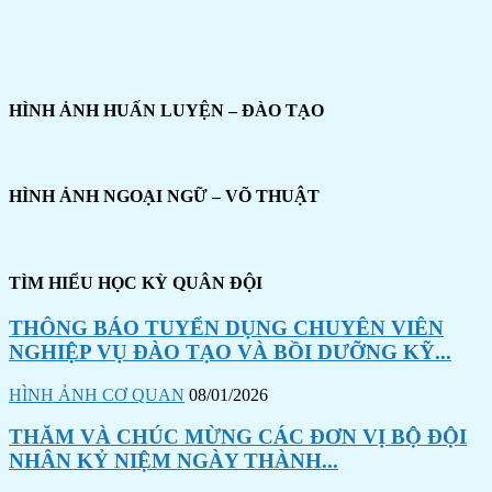
HÌNH ẢNH HUẤN LUYỆN – ĐÀO TẠO
HÌNH ẢNH NGOẠI NGỮ – VÕ THUẬT
TÌM HIỂU HỌC KỲ QUÂN ĐỘI
THÔNG BÁO TUYỂN DỤNG CHUYÊN VIÊN
NGHIỆP VỤ ĐÀO TẠO VÀ BỒI DƯỠNG KỸ...
HÌNH ẢNH CƠ QUAN
08/01/2026
THĂM VÀ CHÚC MỪNG CÁC ĐƠN VỊ BỘ ĐỘI
NHÂN KỶ NIỆM NGÀY THÀNH...