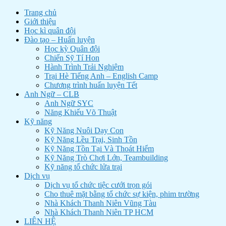
Trang chủ
Giới thiệu
Học kì quân đội
Đào tạo – Huấn luyện
Học kỳ Quân đội
Chiến Sỹ Tí Hon
Hành Trình Trải Nghiệm
Trại Hè Tiếng Anh – English Camp
Chương trình huấn luyện Tết
Anh Ngữ – CLB
Anh Ngữ SYC
Năng Khiếu Võ Thuật
Kỹ năng
Kỹ Năng Nuôi Dạy Con
Kỹ Năng Lều Trại, Sinh Tồn
Kỹ Năng Tồn Tại Và Thoát Hiểm
Kỹ Năng Trò Chơi Lớn, Teambuilding
Kỹ năng tổ chức lửa trại
Dịch vụ
Dịch vụ tổ chức tiệc cưới trọn gói
Cho thuê mặt bằng tổ chức sự kiện, phim trường
Nhà Khách Thanh Niên Vũng Tàu
Nhà Khách Thanh Niên TP HCM
LIÊN HỆ