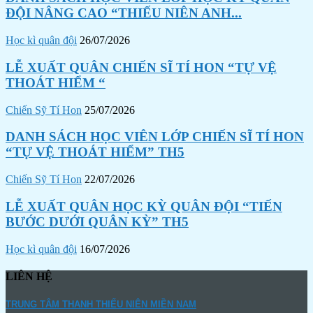
ĐỘI NÂNG CAO “THIẾU NIÊN ANH...
Học kì quân đội
26/07/2026
LỄ XUẤT QUÂN CHIẾN SĨ TÍ HON “TỰ VỆ
THOÁT HIỂM “
Chiến Sỹ Tí Hon
25/07/2026
DANH SÁCH HỌC VIÊN LỚP CHIẾN SĨ TÍ HON
“TỰ VỆ THOÁT HIỂM” TH5
Chiến Sỹ Tí Hon
22/07/2026
LỄ XUẤT QUÂN HỌC KỲ QUÂN ĐỘI “TIẾN
BƯỚC DƯỚI QUÂN KỲ” TH5
Học kì quân đội
16/07/2026
LIÊN HỆ
TRUNG TÂM THANH THIẾU NIÊN MIỀN NAM