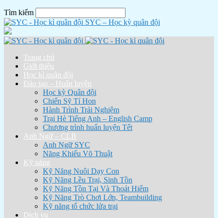
Tìm kiếm
SYC – Học kỳ quân đội
Trang chủ
Giới thiệu
Học kì quân đội
Đào tạo – Huấn luyện
Học kỳ Quân đội
Chiến Sỹ Tí Hon
Hành Trình Trải Nghiệm
Trại Hè Tiếng Anh – English Camp
Chương trình huấn luyện Tết
Anh Ngữ – CLB
Anh Ngữ SYC
Năng Khiếu Võ Thuật
Kỹ năng
Kỹ Năng Nuôi Dạy Con
Kỹ Năng Lều Trại, Sinh Tồn
Kỹ Năng Tồn Tại Và Thoát Hiểm
Kỹ Năng Trò Chơi Lớn, Teambuilding
Kỹ năng tổ chức lửa trại
Dịch vụ