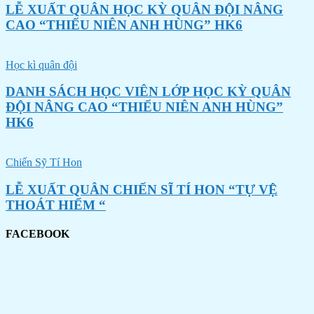
LỄ XUẤT QUÂN HỌC KỲ QUÂN ĐỘI NÂNG
CAO “THIẾU NIÊN ANH HÙNG” HK6
Học kì quân đội
DANH SÁCH HỌC VIÊN LỚP HỌC KỲ QUÂN
ĐỘI NÂNG CAO “THIẾU NIÊN ANH HÙNG”
HK6
Chiến Sỹ Tí Hon
LỄ XUẤT QUÂN CHIẾN SĨ TÍ HON “TỰ VỆ
THOÁT HIỂM “
FACEBOOK