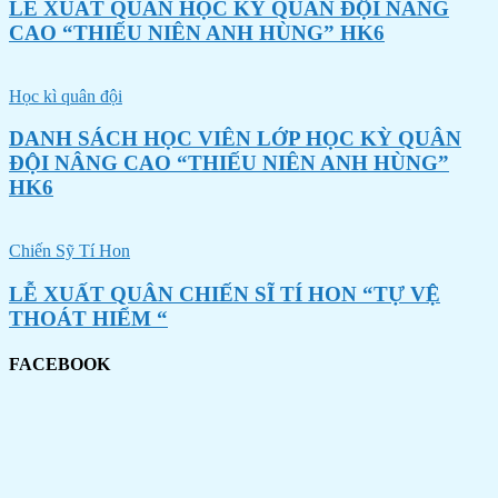
LỄ XUẤT QUÂN HỌC KỲ QUÂN ĐỘI NÂNG
CAO “THIẾU NIÊN ANH HÙNG” HK6
Học kì quân đội
DANH SÁCH HỌC VIÊN LỚP HỌC KỲ QUÂN
ĐỘI NÂNG CAO “THIẾU NIÊN ANH HÙNG”
HK6
Chiến Sỹ Tí Hon
LỄ XUẤT QUÂN CHIẾN SĨ TÍ HON “TỰ VỆ
THOÁT HIỂM “
FACEBOOK