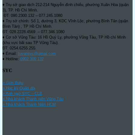
♦ Trụ sở giao dịch 212-214 Nguyễn đình chiểu, phường Xuân Hòa (quận
3), TP. Hồ Chí Minh.
ĐT: 090.2300.132 – 077.245.1080
♦ Trụ sở chính: Số 1, đường 3, KDC Vĩnh Lộc, phường Bình Tân (quận
Bình Tân) , TP Hồ Chí Minh.
ĐT: 028.2228.4569 – 077.346.1080
♦ Cơ sở Vũng Tàu: 16 Hồ Quý Ly, phường Vũng Tàu, TP Hồ chí Minh
(khu vực bãi sau TP Vũng Tàu).
ĐT: 0254.6255.255.
♦ Email:
tuvansyc@gmail.com
♦ Hotline:
0902 300 132
SYC
> Giới thiệu
> Học kỳ Quân đội
>
Anh ngữ SYC – CLB
>
Nhà khách Thanh niên Vũng Tàu
>
Nhà khách Thanh Niên HCM