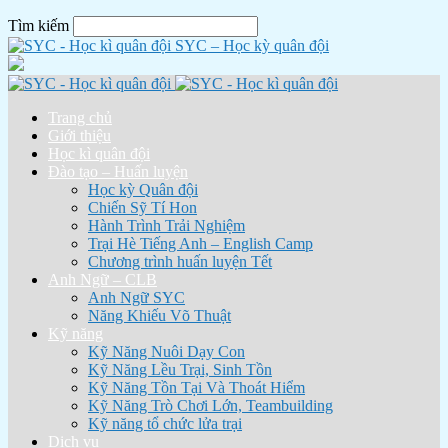
Tìm kiếm
SYC – Học kỳ quân đội
Trang chủ
Giới thiệu
Học kì quân đội
Đào tạo – Huấn luyện
Học kỳ Quân đội
Chiến Sỹ Tí Hon
Hành Trình Trải Nghiệm
Trại Hè Tiếng Anh – English Camp
Chương trình huấn luyện Tết
Anh Ngữ – CLB
Anh Ngữ SYC
Năng Khiếu Võ Thuật
Kỹ năng
Kỹ Năng Nuôi Dạy Con
Kỹ Năng Lều Trại, Sinh Tồn
Kỹ Năng Tồn Tại Và Thoát Hiểm
Kỹ Năng Trò Chơi Lớn, Teambuilding
Kỹ năng tổ chức lửa trại
Dịch vụ