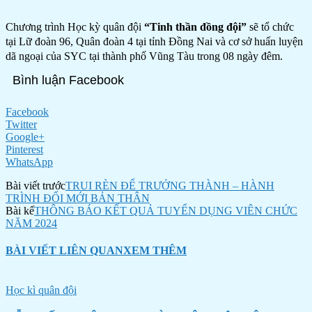
Chương trình Học kỳ quân đội
“Tinh thần đồng đội”
sẽ tổ chức
tại Lữ đoàn 96, Quân đoàn 4 tại tỉnh Đồng Nai và cơ sở huấn luyện
dã ngoại của SYC tại thành phố Vũng Tàu trong 08 ngày đêm.
Bình luận Facebook
Facebook
Twitter
Google+
Pinterest
WhatsApp
Bài viết trước
TRUI RÈN ĐỂ TRƯỞNG THÀNH – HÀNH
TRÌNH ĐỔI MỚI BẢN THÂN
Bài kế
THÔNG BÁO KẾT QUẢ TUYỂN DỤNG VIÊN CHỨC
NĂM 2024
BÀI VIẾT LIÊN QUAN
XEM THÊM
Học kì quân đội