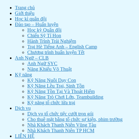
Trang chủ
Giới thiệu
Học kì quân đội
Đào tạo – Huấn luyện
Học kỳ Quân đội
Chiến Sỹ Tí Hon
Hành Trình Trải Nghiệm
Trại Hè Tiếng Anh – English Camp
Chương trình huấn luyện Tết
Anh Ngữ – CLB
Anh Ngữ SYC
Năng Khiếu Võ Thuật
Kỹ năng
Kỹ Năng Nuôi Dạy Con
Kỹ Năng Lều Trại, Sinh Tồn
Kỹ Năng Tồn Tại Và Thoát Hiểm
Kỹ Năng Trò Chơi Lớn, Teambuilding
Kỹ năng tổ chức lửa trại
Dịch vụ
Dịch vụ tổ chức tiệc cưới trọn gói
Cho thuê mặt bằng tổ chức sự kiện, phim trường
Nhà Khách Thanh Niên Vũng Tàu
Nhà Khách Thanh Niên TP HCM
LIÊN HỆ