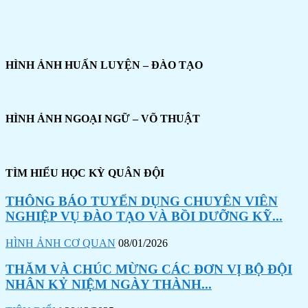
HÌNH ẢNH HUẤN LUYỆN – ĐÀO TẠO
HÌNH ẢNH NGOẠI NGỮ – VÕ THUẬT
TÌM HIỂU HỌC KỲ QUÂN ĐỘI
THÔNG BÁO TUYỂN DỤNG CHUYÊN VIÊN
NGHIỆP VỤ ĐÀO TẠO VÀ BỒI DƯỠNG KỸ...
HÌNH ẢNH CƠ QUAN
08/01/2026
THĂM VÀ CHÚC MỪNG CÁC ĐƠN VỊ BỘ ĐỘI
NHÂN KỶ NIỆM NGÀY THÀNH...