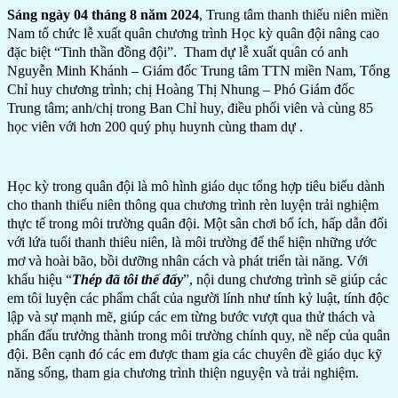
Sáng ngày 04 tháng 8 năm 2024
, Trung tâm thanh thiếu niên miền
Nam tổ chức lễ xuất quân chương trình Học kỳ quân đội nâng cao
đặc biệt “Tinh thần đồng đội”. Tham dự lễ xuất quân có anh
Nguyễn Minh Khánh – Giám đốc Trung tâm TTN miền Nam, Tổng
Chỉ huy chương trình; chị Hoàng Thị Nhung – Phó Giám đốc
Trung tâm; anh/chị trong Ban Chỉ huy, điều phối viên và cùng 85
học viên với hơn 200 quý phụ huynh cùng tham dự .
Học kỳ trong quân đội là mô hình giáo dục tổng hợp tiêu biểu dành
cho thanh thiếu niên thông qua chương trình rèn luyện trải nghiệm
thực tế trong môi trường quân đội. Một sân chơi bổ ích, hấp dẫn đối
với lứa tuổi thanh thiêu niên, là môi trường để thể hiện những ước
mơ và hoài bão, bồi dưỡng nhân cách và phát triển tài năng. Với
khẩu hiệu “
Thép đã tôi thế đấy
”, nội dung chương trình sẽ giúp các
em tôi luyện các phẩm chất của người lính như tính kỷ luật, tính độc
lập và sự mạnh mẽ, giúp các em từng bước vượt qua thử thách và
phấn đấu trưởng thành trong môi trường chính quy, nề nếp của quân
đội. Bên cạnh đó các em được tham gia các chuyên đề giáo dục kỹ
năng sống, tham gia chương trình thiện nguyện và trải nghiệm.