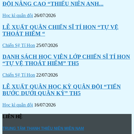
ĐỘI NÂNG CAO “THIẾU NIÊN ANH...
Học kì quân đội
26/07/2026
LỄ XUẤT QUÂN CHIẾN SĨ TÍ HON “TỰ VỆ
THOÁT HIỂM “
Chiến Sỹ Tí Hon
25/07/2026
DANH SÁCH HỌC VIÊN LỚP CHIẾN SĨ TÍ HON
“TỰ VỆ THOÁT HIỂM” TH5
Chiến Sỹ Tí Hon
22/07/2026
LỄ XUẤT QUÂN HỌC KỲ QUÂN ĐỘI “TIẾN
BƯỚC DƯỚI QUÂN KỲ” TH5
Học kì quân đội
16/07/2026
LIÊN HỆ
TRUNG TÂM THANH THIẾU NIÊN MIỀN NAM