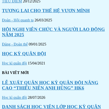
TIÊU ĐIỂM
20/12/2025
TƯƠNG LAI CHO THẾ HỆ VƯƠN MÌNH
Đoàn - Hội quanh ta
26/03/2025
HỘI NGHỊ VIÊN CHỨC VÀ NGƯỜI LAO ĐỘNG
NĂM 2025
Đảng - Đoàn thể
09/01/2025
HỌC KỲ QUÂN ĐỘI
Học kì quân đội
15/04/2021
BÀI VIẾT MỚI
LỄ XUẤT QUÂN HỌC KỲ QUÂN ĐỘI NÂNG
CAO “THIẾU NIÊN ANH HÙNG” HK6
Học kì quân đội
28/07/2026
DANH SÁCH HỌC VIÊN LỚP HỌC KỲ QUÂN