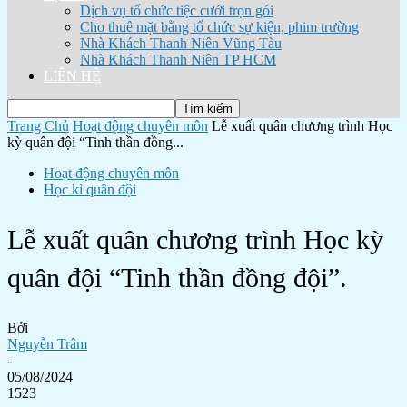
Dịch vụ tổ chức tiệc cưới trọn gói
Cho thuê mặt bằng tổ chức sự kiện, phim trường
Nhà Khách Thanh Niên Vũng Tàu
Nhà Khách Thanh Niên TP HCM
LIÊN HỆ
Trang Chủ
Hoạt động chuyên môn
Lễ xuất quân chương trình Học
kỳ quân đội “Tinh thần đồng...
Hoạt động chuyên môn
Học kì quân đội
Lễ xuất quân chương trình Học kỳ
quân đội “Tinh thần đồng đội”.
Bởi
Nguyễn Trâm
-
05/08/2024
1523